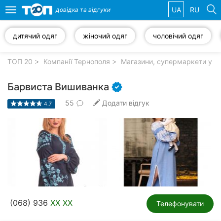
UA
RU
довідка та
відгуки
Toggle
navigation
дитячий одяг
жіночий одяг
чоловічий одяг
Обрані
компанії
ТОП 20
Компанії Тернополя
Магазини, супермаркети у Т
Барвиста Вишиванка
55
Додати відгук
4.7
Популярні
рубрики:
Автошколи
Приватні
клініки
Стоматології
(068) 936
XX XX
Телефонувати
Ветеринарні