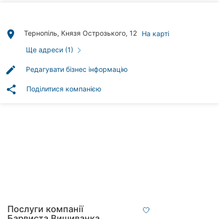
клініки
Ресторани
place
Тернопіль, Князя Острозького, 12
На карті
Всі
Ще адреси (1)
рубрики
edit
Редагувати бізнес інформацію
share
Поділитися компанією
Всі
міста:
Тернопіль
Вінниця
Житомир
Хмельницький
Послуги компанії
Барвиста Вишиванка