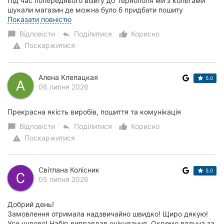
Під час попереднього візиту до Тернополя ми з колегами
шукали магазин де можна було б придбати пошиту
заготовку сорочки доя вишивки нитками...
Показати повністю
Відповісти
Поділитися
Корисно
chat_bubble
reply
thumb_up_alt
Поскаржитися
warning
Алена Клепацкая
5.0
06 липня 2026
Прекрасна якість виробів, пошиття та комунікація
Відповісти
Поділитися
Корисно
chat_bubble
reply
thumb_up_alt
Поскаржитися
warning
Світлана Колісник
5.0
05 липня 2026
Добрий день!
Замовлення отримала надзвичайно швидко! Щиро дякую!
Усе чудово! Набір виправдав очікування. Окремо вдячна за