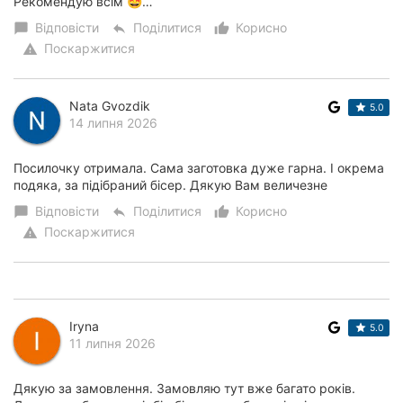
Рекомендую всім 🤩…
Відповісти
Поділитися
Корисно
chat_bubble
reply
thumb_up_alt
Поскаржитися
warning
Nata Gvozdik
5.0
14 липня 2026
Посилочку отримала. Сама заготовка дуже гарна. І окрема
подяка, за підібраний бісер. Дякую Вам величезне
Відповісти
Поділитися
Корисно
chat_bubble
reply
thumb_up_alt
Поскаржитися
warning
Iryna
5.0
11 липня 2026
Дякую за замовлення. Замовляю тут вже багато років.