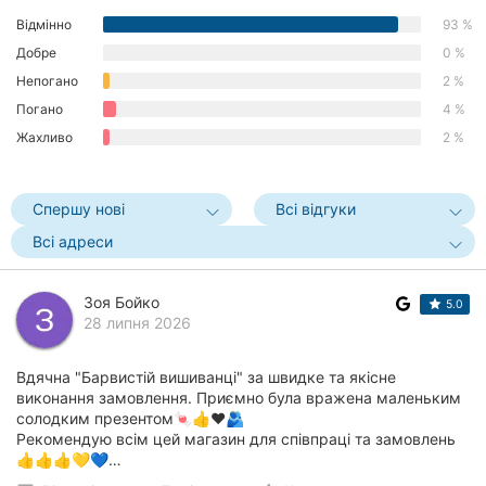
Херсон
Відмінно
93 %
Добре
0 %
Полтава
Непогано
2 %
Погано
4 %
Чернігів
Жахливо
2 %
Черкаси
Спершу нові
Всі відгуки
Чернівці
Всі адреси
Суми
Зоя Бойко
Івано-
5.0
28 липня 2026
Франківськ
Луцьк
Вдячна "Барвистій вишиванці" за швидке та якісне
виконання замовлення. Приємно була вражена маленьким
Ужгород
солодким презентом🍬👍❤️🫂
Рекомендую всім цей магазин для співпраці та замовлень
👍👍👍💛💙…
Карпати