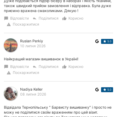
Дуже подобається підбір бісеру в наборах і якість тканини,
також швидкий прийом замовлення і відправка. Була дуже
приємно вражена смаколиками. Дякую !
Відповісти
Поділитися
Корисно
chat_bubble
reply
thumb_up_alt
Поскаржитися
warning
Ruslan Perkiy
5.0
10 липня 2026
Найкращий магазин вишиванок в Україні!
Відповісти
Поділитися
Корисно
chat_bubble
reply
thumb_up_alt
Поскаржитися
warning
Nadiya Keller
5.0
08 липня 2026
Відвідала Тернопільську " Барвисту вишиванку" і просто не
можу не поділитися своїм враженням про цей візит.