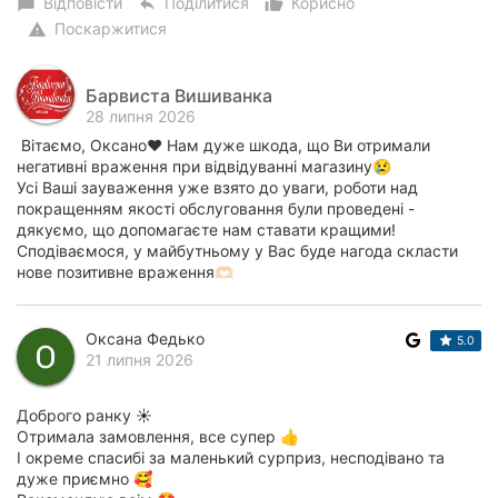
Відповісти
Поділитися
Корисно
chat_bubble
reply
thumb_up_alt
Поскаржитися
warning
Барвиста Вишиванка
28 липня 2026
Вітаємо, Оксано❤️ Нам дуже шкода, що Ви отримали
негативні враження при відвідуванні магазину😢
Усі Ваші зауваження уже взято до уваги, роботи над
покращенням якості обслуговання були проведені -
дякуємо, що допомагаєте нам ставати кращими!
Сподіваємося, у майбутньому у Вас буде нагода скласти
нове позитивне враження🫶🏻
Оксана Федько
5.0
21 липня 2026
Доброго ранку ☀️
Отримала замовлення, все супер 👍
І окреме спасибі за маленький сурприз, несподівано та
дуже приємно 🥰