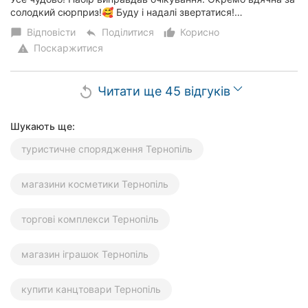
солодкий сюрприз!🥰 Буду і надалі звертатися!…
Відповісти
Поділитися
Корисно
chat_bubble
reply
thumb_up_alt
Поскаржитися
warning
Читати ще 45 відгуків
replay
Шукають ще:
туристичне спорядження Тернопіль
магазини косметики Тернопіль
торгові комплекси Тернопіль
магазин іграшок Тернопіль
купити канцтовари Тернопіль