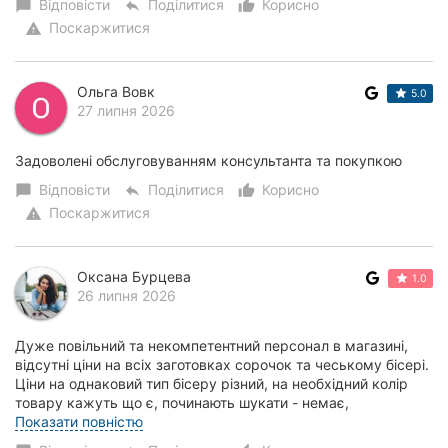
Відповісти
Поділитися
Корисно
chat_bubble
reply
thumb_up_alt
Поскаржитися
warning
Ольга Вовк
5.0
27 липня 2026
Задоволені обслуговуванням консультанта та покупкою
Відповісти
Поділитися
Корисно
chat_bubble
reply
thumb_up_alt
Поскаржитися
warning
Оксана Бурцева
1.0
26 липня 2026
Дуже повільний та некомпетентний персонал в магазині,
відсутні ціни на всіх заготовках сорочок та чеському бісері.
Ціни на однаковий тип бісеру різний, на необхідний колір
товару кажуть що є, починають шукати - немає,
максимально повільне обслуговува...
Показати повністю