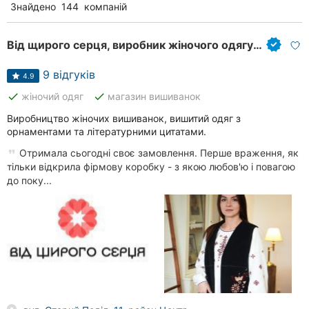
Знайдено
144
компаній
Від щирого серця, виробник жіночого одягу з українським характером
9 відгуків
4.9
done
done
жіночий одяг
магазин вишиванок
Виробництво жіночих вишиванок, вишитий одяг з
орнаментами та літературними цитатами.
Отримала сьогодні своє замовлення. Перше враження, як
тільки відкрила фірмову коробку - з якою любов'ю і повагою
до поку...