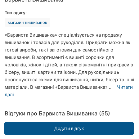
Рівне
Тип одягу:
Одеса
магазин вишиванок
Кропивницький
«Барвиста Вишиванка» спеціалізується на продажу
вишиванок і товарів для рукоділля. Придбати можна як
Київ
готові вироби, так і заготовки для самостійного
вишивання. В асортименті є вишиті сорочки для
Харків
чоловіків, жінок і дітей, а також різноманітні прикраси з
бісеру, вишиті картини та ікони. Для рукодільниць
Запоріжжя
пропонуються схеми для вишивання, нитки, бісер та інші
Дніпро
матеріали. В магазині «Барвиста Вишиванка» ...
Читати
далі
Львів
Відгуки про Барвиста Вишиванка (55)
Кривий
Ріг
Додати відгук
Миколаїв