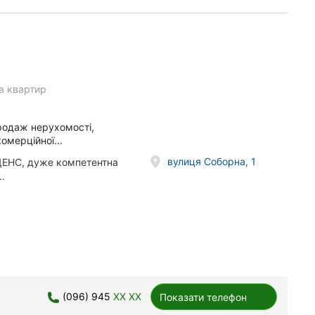
а квартир
родаж нерухомості,
омерційної...
вулиця Соборна, 1
ДЕНС, дуже компетентна
.
(096) 945
XX XX
Показати телефон