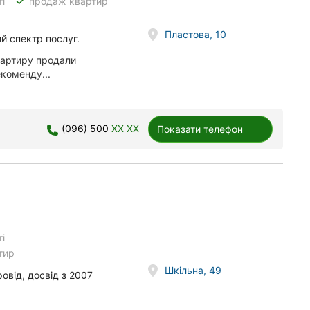
done
і
продаж квартир
Пластова, 10
й спектр послуг.
вартиру продали
екоменду...
(096) 500
XX XX
Показати телефон
і
тир
Шкільна, 49
овід, досвід з 2007