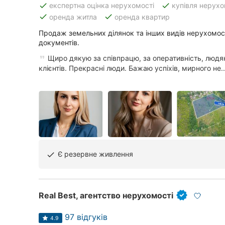
done
done
експертна оцінка нерухомості
купівля нерухо
done
done
оренда житла
оренда квартир
Продаж земельних ділянок та інших видів нерухомос
Всі міста:
документів.
Рівне
Щиро дякую за співпрацю, за оперативність, людян
клієнтів. Прекрасні люди. Бажаю успіхів, мирного не..
Вінниця
Житомир
Тернопіль
Хмельницький
Є резервне живлення
done
Одеса
Кропивницький
Real Best, агентство нерухомості
Київ
97 відгуків
4.9