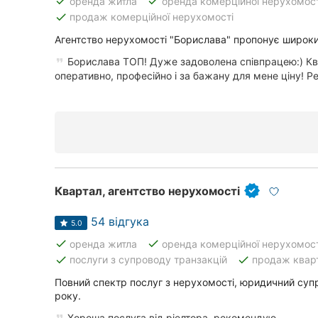
done
done
оренда житла
оренда комерційної нерухомост
done
продаж комерційної нерухомості
Суми
Агентство нерухомості "Борислава" пропонує широки
Івано-Франківськ
Борислава ТОП! Дуже задоволена співпрацею:) К
оперативно, професійно і за бажану для мене ціну! Р
Луцьк
Ужгород
Квартал, агентство нерухомості
54 відгука
5.0
done
done
оренда житла
оренда комерційної нерухомост
done
done
послуги з супроводу транзакцій
продаж квар
Повний спектр послуг з нерухомості, юридичний супр
року.
Хороша послуга від ріелтора, рекомендую