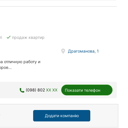
done
і
продаж квартир
Драгоманова, 1
а отличную работу и
рое...
(098) 802
XX XX
Показати телефон
Додати компанію