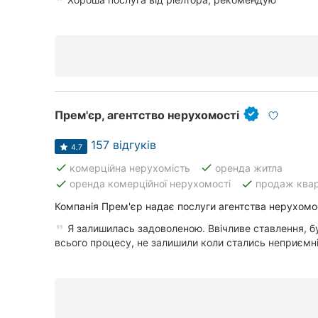
Прем'єр, агентство нерухомості
157 відгуків
4.7
done
done
комерційна нерухомість
оренда житла
done
done
оренда комерційної нерухомості
продаж ква
Компанія Прем'єр надає послуги агентства нерухомос
Я залишилась задоволеною. Ввічливе ставлення, б
всього процесу, не залишили коли стались неприємні 