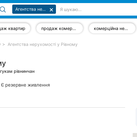
Агентства нерухомості
даж квартир
продаж комерційної нерухомості
комерційна нерухомість
у
Агентства нерухомості у Рівному
му
дгукам рівнинчан
Є резервне живлення