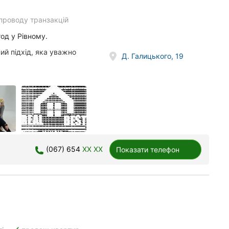
упроводу транзакцій
од у Рівному.
ний підхід, яка уважно
Д. Галицького, 19
(067) 654
XX XX
Показати телефон