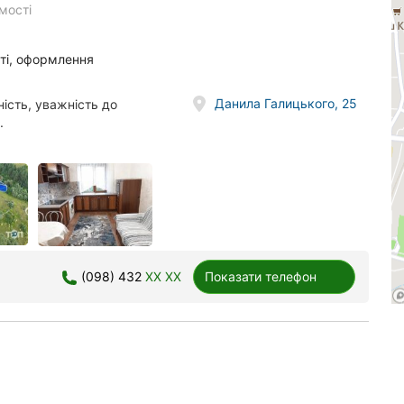
мості
ті, оформлення
Данила Галицького, 25
ість, уважність до
.
(098) 432
XX XX
Показати телефон