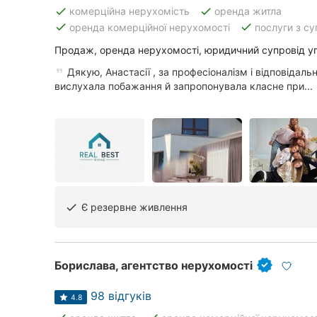
Харків
done
done
комерційна нерухомість
оренда житла
done
done
оренда комерційної нерухомості
послуги з с
Запоріжжя
Продаж, оренда нерухомості, юридичний супровід уг
Дніпро
Дякую, Анастасії , за професіоналізм і відповідаль
вислухала побажання й запропонувала класне при...
Львів
Кривий Ріг
Миколаїв
Херсон
Є резервне живлення
done
Полтава
Чернігів
Борислава, агентство нерухомості
Черкаси
98 відгуків
4.8
Чернівці