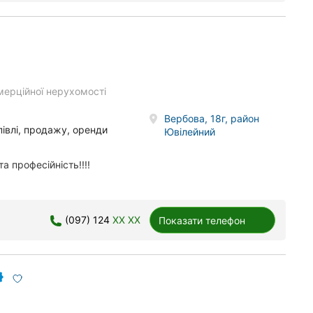
мерційної нерухомості
Вербова, 18г, район
івлі, продажу, оренди
Ювілейний
 професійність!!!!
(097) 124
XX XX
Показати телефон