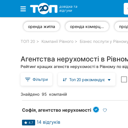
довідка та
відгуки
Обрані компанії
оренда житла
оренда комерційної нерухомості
про
ТОП 20
Компанії Рівного
Бізнес послуги у Рівном
Популярні рубрики:
Агентства нерухомості в Рівно
Автошколи
Рейтинг кращих агенств нерухомості в Рівному по ві
Приватні клініки
Фільтри
Топ 20 рекомендує
Ветеринарні клініки
Знайдено
95
компаній
Ресторани
Стоматології
Софія, агентство нерухомості
Всі рубрики
14 відгуків
4.7