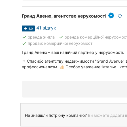
Гранд Авеню, агентство нерухомості
41 відгук
5.0
done
done
оренда житла
оренда комерційної нерухомост
done
продаж комерційної нерухомості
Гранд Авеню – ваш надійний партнер у нерухомості.
Спасибо агентству недвижимости "Grand Avenue" з
профессионализм. 👍🏻 Особое уважениеНаталье , кото
Не знайшли потрібну компанію?
Ви можете додати її