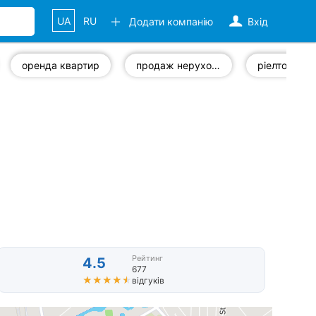
UA
RU
Додати компанію
Вхід
оренда квартир
продаж нерухомості
ріелтор
Рейтинг
4.5
677
★★★★★
★★★★★
відгуків