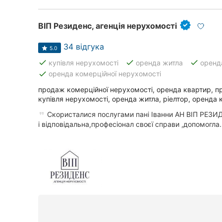
ВІП Резиденс, агенція нерухомості
34 відгука
5.0
done
done
done
купівля нерухомості
оренда житла
оренд
done
оренда комерційної нерухомості
продаж комерційної нерухомості, оренда квартир, п
купівля нерухомості, оренда житла, ріелтор, оренда к
Скористалися послугами пані Іванни АН ВІП РЕЗИ
і відповідальна,професіонал своєї справи ,допомогла..