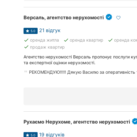
Версаль, агентство нерухомості
21 відгук
5.0
done
done
done
оренда житла
оренда квартир
оренда ко
done
продаж квартир
Агентство нерухомості Версаль пропонує послуги куп
та експертної оцінки нерухомості.
РЕКОМЕНДУЮ!!!!! Дякую Василю за оперативність та
Рухаємо Нерухоме, агентство нерухомості
19 відгуків
5.0