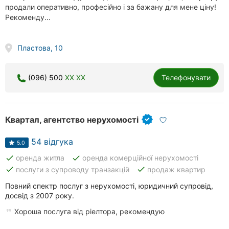
продали оперативно, професійно і за бажану для мене ціну!
Рекоменду...
Пластова, 10
(096) 500
XX XX
Телефонувати
Квартал, агентство нерухомості
54 відгука
5.0
done
done
оренда житла
оренда комерційної нерухомості
done
done
послуги з супроводу транзакцій
продаж квартир
Повний спектр послуг з нерухомості, юридичний супровід,
досвід з 2007 року.
Хороша послуга від ріелтора, рекомендую