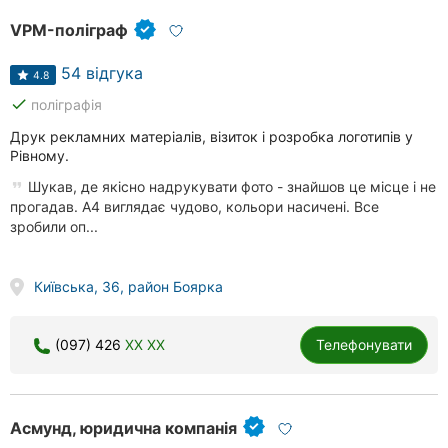
VPM-поліграф
54 відгука
4.8
done
поліграфія
Друк рекламних матеріалів, візиток і розробка логотипів у
Рівному.
Шукав, де якісно надрукувати фото - знайшов це місце і не
прогадав. А4 виглядає чудово, кольори насичені. Все
зробили оп...
Київська, 36, район Боярка
(097) 426
XX XX
Телефонувати
Асмунд, юридична компанія