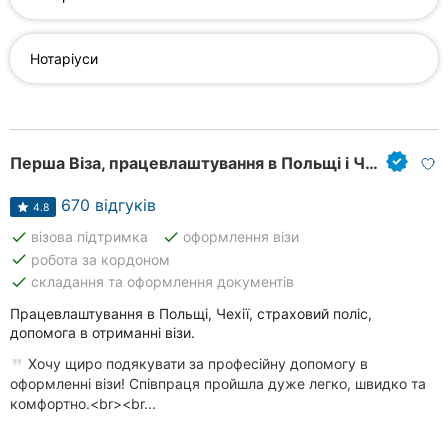
Херсон
Нотаріуси
Полтава
Чернігів
Черкаси
Перша Віза, працевлаштування в Польщі і Чехії
Чернівці
670 відгуків
4.8
Суми
done
done
візова підтримка
оформлення візи
done
робота за кордоном
Івано-
done
складання та оформлення документів
Франківськ
Працевлаштування в Польщі, Чехії, страховий поліс,
допомога в отриманні візи.
Луцьк
Хочу щиро подякувати за професійну допомогу в
оформленні візи! Співпраця пройшла дуже легко, швидко та
Ужгород
комфортно.<br><br...