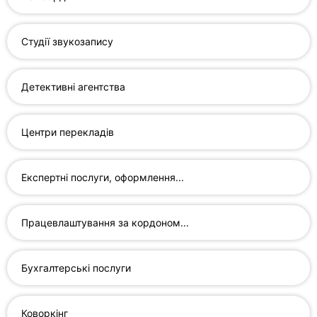
Хмельницький
Студії звукозапису
Одеса
Кропивницький
Детективні агентства
Київ
Центри перекладів
Харків
Запоріжжя
Експертні послуги, оформлення...
Дніпро
Працевлаштування за кордоном...
Львів
Кривий
Бухгалтерські послуги
Ріг
Миколаїв
Коворкінг