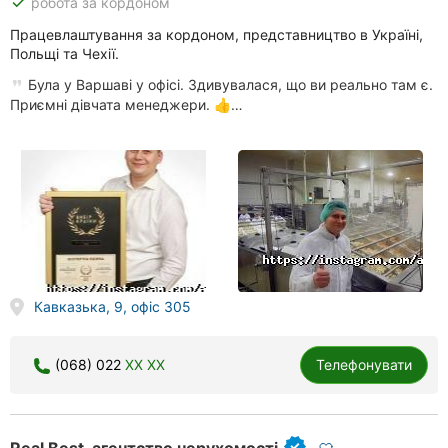
done
робота за кордоном
Працевлаштування за кордоном, представництво в Україні,
Польщі та Чехії.
Була у Варшаві у офісі. Здивувалася, що ви реально там є.
Приємні дівчата менеджери. 👍…
Кавказька, 9, офіс 305
(068) 022
XX XX
Телефонувати
Real Best, агентство нерухомості