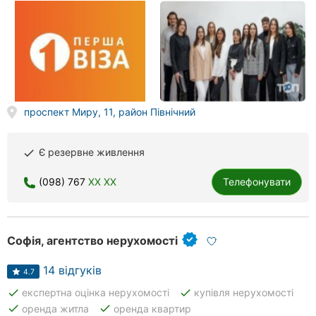
проспект Миру, 11, район Північний
Є резервне живлення
done
(098) 767
XX XX
Телефонувати
Софія, агентство нерухомості
14 відгуків
4.7
done
done
експертна оцінка нерухомості
купівля нерухомості
done
done
оренда житла
оренда квартир