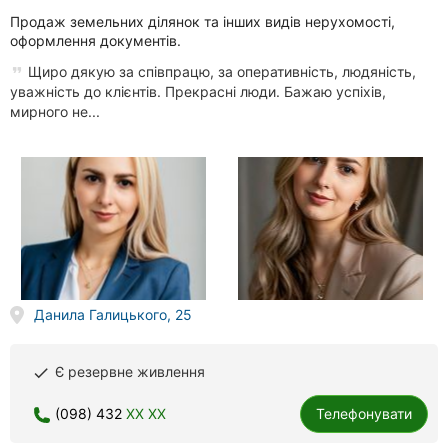
Продаж земельних ділянок та інших видів нерухомості,
оформлення документів.
Щиро дякую за співпрацю, за оперативність, людяність,
уважність до клієнтів. Прекрасні люди. Бажаю успіхів,
мирного не...
Данила Галицького, 25
Є резервне живлення
done
(098) 432
XX XX
Телефонувати