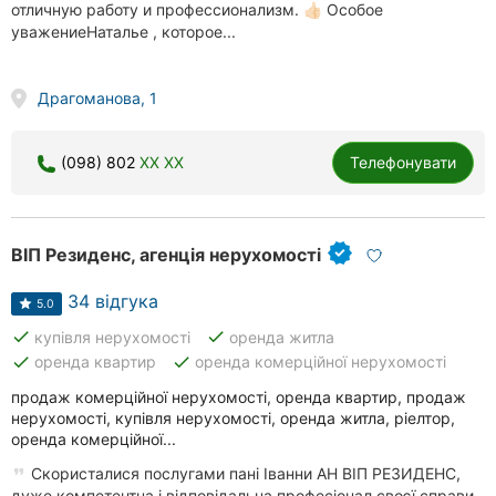
отличную работу и профессионализм. 👍🏻 Особое
уважениеНаталье , которое...
Драгоманова, 1
(098) 802
XX XX
Телефонувати
ВІП Резиденс, агенція нерухомості
34 відгука
5.0
done
done
купівля нерухомості
оренда житла
done
done
оренда квартир
оренда комерційної нерухомості
продаж комерційної нерухомості, оренда квартир, продаж
нерухомості, купівля нерухомості, оренда житла, ріелтор,
оренда комерційної...
Скористалися послугами пані Іванни АН ВІП РЕЗИДЕНС,
дуже компетентна і відповідальна,професіонал своєї справи