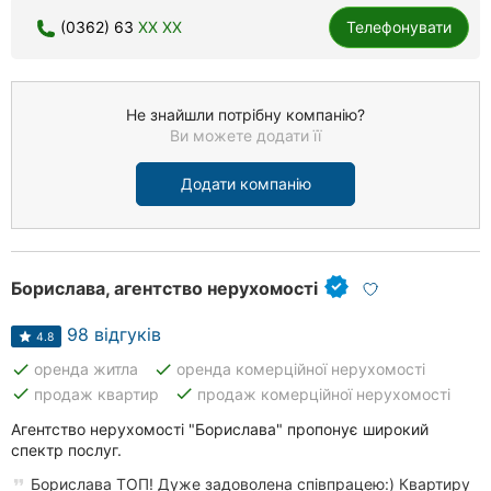
(0362) 63
XX XX
Телефонувати
Не знайшли потрібну компанію?
Ви можете додати її
Додати компанію
Борислава, агентство нерухомості
98 відгуків
4.8
done
done
оренда житла
оренда комерційної нерухомості
done
done
продаж квартир
продаж комерційної нерухомості
Агентство нерухомості "Борислава" пропонує широкий
спектр послуг.
Борислава ТОП! Дуже задоволена співпрацею:) Квартиру