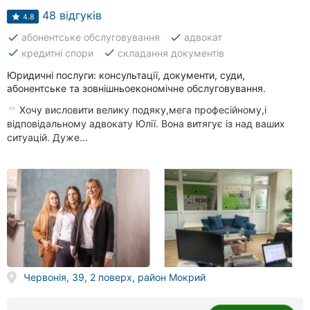
48 відгуків
4.8
done
done
абонентське обслуговування
адвокат
done
done
кредитні спори
складання документів
Юридичні послуги: консультації, документи, суди,
абонентське та зовнішньоекономічне обслуговування.
Хочу висловити велику подяку,мега професійному,і
відповідальному адвокату Юлії. Вона витягує із над ваших
ситуацій. Дуже...
Червонія, 39, 2 поверх, район Мокрий