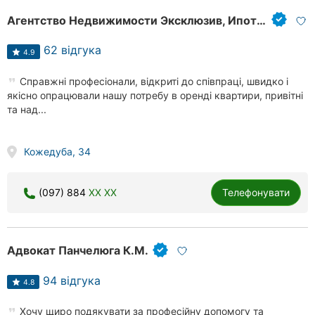
Агентство Недвижимости Эксклюзив, Ипотечная компания
62 відгука
4.9
Справжні професіонали, відкриті до співпраці, швидко і
якісно опрацювали нашу потребу в оренді квартири, привітні
та над...
Кожедуба, 34
(097) 884
XX XX
Телефонувати
Адвокат Панчелюга К.М.
94 відгука
4.8
Хочу щиро подякувати за професійну допомогу та