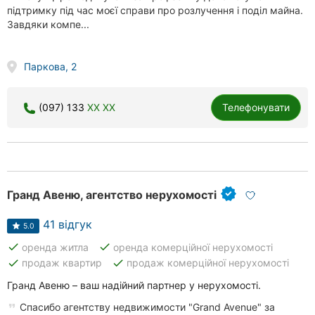
підтримку під час моєї справи про розлучення і поділ майна.
Завдяки компе...
Паркова, 2
(097) 133
XX XX
Телефонувати
Гранд Авеню, агентство нерухомості
41 відгук
5.0
done
done
оренда житла
оренда комерційної нерухомості
done
done
продаж квартир
продаж комерційної нерухомості
Гранд Авеню – ваш надійний партнер у нерухомості.
Спасибо агентству недвижимости "Grand Avenue" за