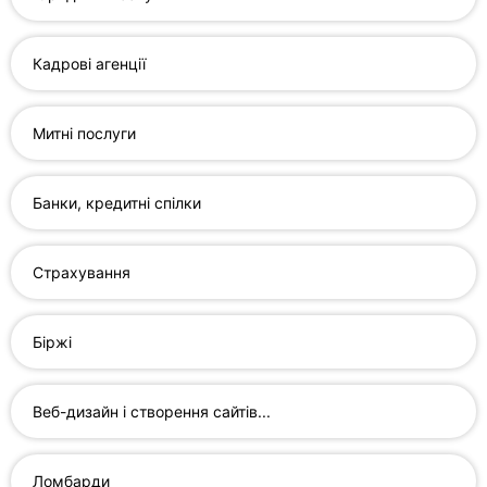
Ресторани
Стоматології
Кадрові агенції
Всі
рубрики
Митні послуги
Банки, кредитні спілки
Всі
Страхування
міста:
Рівне
Біржі
Вінниця
Веб-дизайн і створення сайтів...
Житомир
Тернопіль
Ломбарди