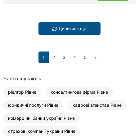
Дивитись ще
(current)
1
2
3
4
5
»
Часто шукають:
ріелтор Рівне
консалтингова фірма Рівне
юридичні послуги Рівне
кадрові агенства Рівне
комерційні банки україни Рівне
страхові компанії україни Рівне