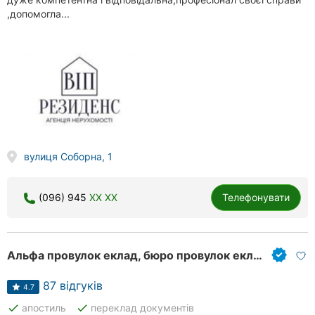
,допомогла...
вулиця Соборна, 1
(096) 945
XX XX
Телефонувати
Альфа провулок еклад, бюро провулок екладів
87 відгуків
4.7
done
done
апостиль
переклад документів