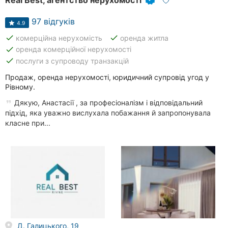
97 відгуків
4.9
done
done
комерційна нерухомість
оренда житла
done
оренда комерційної нерухомості
done
послуги з супроводу транзакцій
Продаж, оренда нерухомості, юридичний супровід угод у
Рівному.
Дякую, Анастасії , за професіоналізм і відповідальний
підхід, яка уважно вислухала побажання й запропонувала
класне при...
Д. Галицького, 19