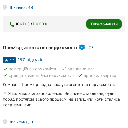
Шкільна, 49
(067) 337
XX XX
Телефонувати
Прем'єр, агентство нерухомості
157 відгуків
4.7
done
done
комерційна нерухомість
оренда житла
done
done
оренда комерційної нерухомості
продаж квартир
Компанія Прем'єр надає послуги агентства нерухомості.
Я залишилась задоволеною. Ввічливе ставлення, були
поряд протягом всього процесу, не залишили коли стались
неприємні сит...
Іллінська, 10