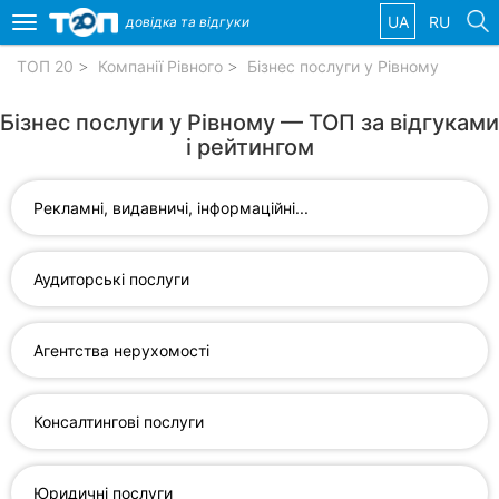
UA
RU
довідка та
відгуки
Toggle
navigation
ТОП 20
Компанії Рівного
Бізнес послуги у Рівному
Обрані
Бізнес послуги у Рівному — ТОП за відгуками
компанії
і рейтингом
Рекламні, видавничі, інформаційні...
Популярні
рубрики:
Аудиторські послуги
Автошколи
Агентства нерухомості
Приватні
клініки
Консалтингові послуги
Ветеринарні
клініки
Юридичні послуги