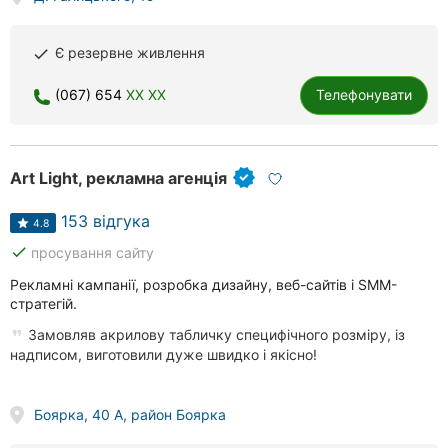
Є резервне живлення
done
(067) 654
XX XX
Телефонувати
Art Light, рекламна агенція
153 відгука
4.8
done
просування сайту
Рекламні кампанії, розробка дизайну, веб-сайтів і SMM-
стратегій.
Замовляв акрилову табличку специфічного розміру, із
надписом, виготовили дуже швидко і якісно!
Боярка, 40 А, район Боярка