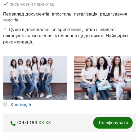
done
письмовий переклад
Переклад документів, апостиль, легалізація, редагування
текстів.
Дуже відповідальні співробітники , чітко і швидко
виконують замовлення, уточнення щодо вимог. Найщиріші
рекомендації.
Княгині, 5
(097) 183
XX XX
Телефонувати