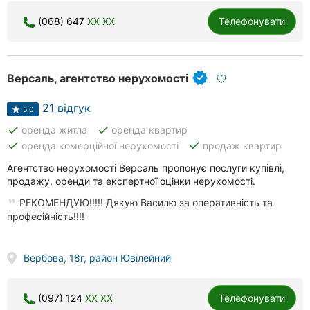
(068) 647
XX XX
Телефонувати
Версаль, агентство нерухомості
21 відгук
5.0
done
done
оренда житла
оренда квартир
done
done
оренда комерційної нерухомості
продаж квартир
Агентство нерухомості Версаль пропонує послуги купівлі,
продажу, оренди та експертної оцінки нерухомості.
РЕКОМЕНДУЮ!!!!! Дякую Василю за оперативність та
професійність!!!!
Вербова, 18г, район Ювілейний
(097) 124
XX XX
Телефонувати