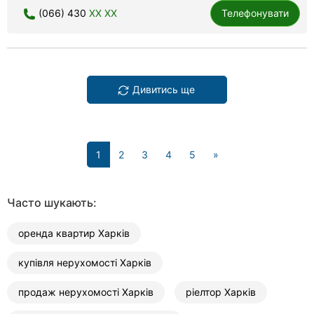
(066) 430
XX XX
Телефонувати
Дивитись ще
(current)
1
2
3
4
5
»
Часто шукають:
оренда квартир Харків
купівля нерухомості Харків
продаж нерухомості Харків
ріелтор Харків