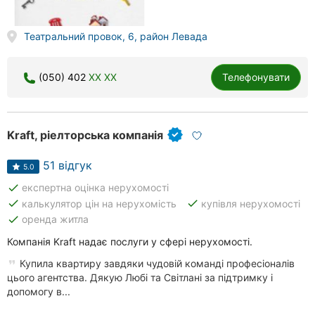
Театральний провок, 6, район Левада
(050) 402
XX XX
Телефонувати
Kraft, ріелторська компанія
51 відгук
5.0
done
експертна оцінка нерухомості
done
done
калькулятор цін на нерухомість
купівля нерухомості
done
оренда житла
Компанія Kraft надає послуги у сфері нерухомості.
Купила квартиру завдяки чудовій команді професіоналів
цього агентства. Дякую Любі та Світлані за підтримку і
допомогу в...