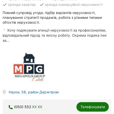
done
done
оренда квартир
оренда комерційної нерухомості
Повний супровід угоди, підбір варіантів нерухомості,
планування стратегії продажів, робота з різними типами
об'єктів нерухомості.
Хочу подякувати агенції нерухомості за професіоналізм,
відповідальний підхід та якісну роботу. Окрема подяка Інні
за...
Науки, 58, район Держпром
(050) 552
XX XX
Телефонувати