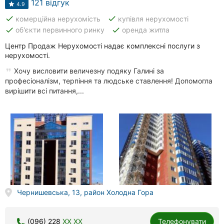
121 відгук
4.9
done
done
комерційна нерухомість
купівля нерухомості
done
done
об'єкти первинного ринку
оренда житла
Центр Продаж Нерухомості надає комплексні послуги з
нерухомості.
Хочу висловити величезну подяку Галині за
професіоналізм, терпіння та людське ставлення! Допомогла
вирішити всі питання,...
Чернишевська, 13, район Холодна Гора
(096) 228
XX XX
Телефонувати