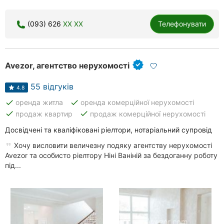
(093) 626
XX XX
Телефонувати
Avezor, агентство нерухомості
55 відгуків
4.8
done
done
оренда житла
оренда комерційної нерухомості
done
done
продаж квартир
продаж комерційної нерухомості
Досвідчені та кваліфіковані ріелтори, нотаріальний супровід
Хочу висловити величезну подяку агентству нерухомості
Avezor та особисто ріелтору Ніні Ваніній за бездоганну роботу
під...