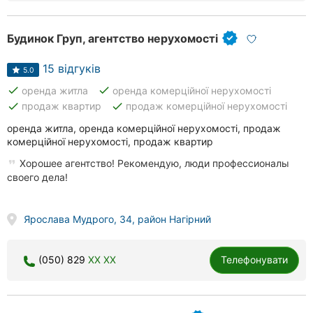
Будинок Груп, агентство нерухомості
15 відгуків
5.0
done
done
оренда житла
оренда комерційної нерухомості
done
done
продаж квартир
продаж комерційної нерухомості
оренда житла, оренда комерційної нерухомості, продаж
комерційної нерухомості, продаж квартир
Хорошее агентство! Рекомендую, люди профессионалы
своего дела!
Ярослава Мудрого, 34, район Нагірний
(050) 829
XX XX
Телефонувати