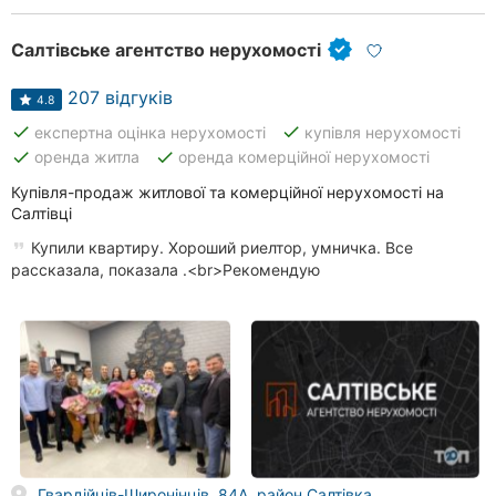
Хмельницький
Салтівське агентство нерухомості
Рівне
207 відгуків
4.8
Одеса
done
done
експертна оцінка нерухомості
купівля нерухомості
done
done
оренда житла
оренда комерційної нерухомості
Кропивницький
Купівля-продаж житлової та комерційної нерухомості на
Київ
Салтівці
Купили квартиру. Хороший риелтор, умничка. Все
Запоріжжя
рассказала, показала .<br>Рекомендую
Дніпро
Львів
Кривий
Ріг
Миколаїв
Гвардійців-Широнінців, 84А, район Салтівка