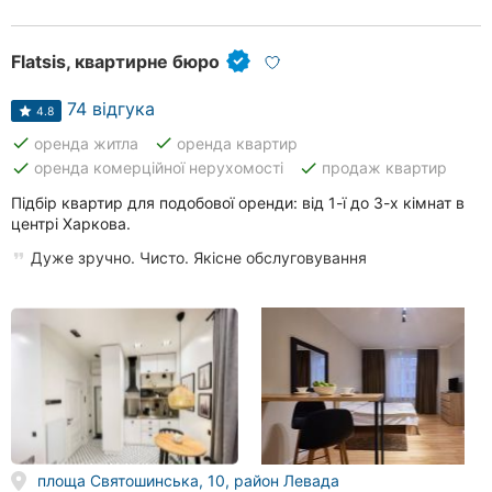
Flatsis, квартирне бюро
74 відгука
4.8
done
done
оренда житла
оренда квартир
done
done
оренда комерційної нерухомості
продаж квартир
Підбір квартир для подобової оренди: від 1-ї до 3-х кімнат в
центрі Харкова.
Дуже зручно. Чисто. Якісне обслуговування
площа Святошинська, 10, район Левада