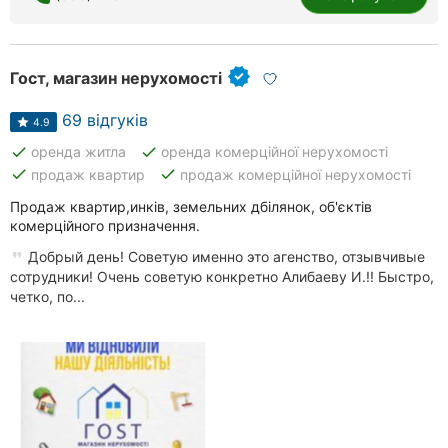
Гост, магазин нерухомості
69 відгуків
4.9
done
done
оренда житла
оренда комерційної нерухомості
done
done
продаж квартир
продаж комерційної нерухомості
Продаж квартир,инків, земельних дбілянок, об'єктів
комерційного призначення.
Добрый день! Советую именно это агенство, отзывчивые
сотрудники! Очень советую конкретно Алибаеву И.!! Быстро,
четко, по...