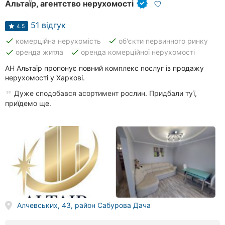
Альтаїр, агентство нерухомості
51 відгук
4.5
done
done
комерційна нерухомість
об'єкти первинного ринку
done
done
оренда житла
оренда комерційної нерухомості
АН Альтаїр пропонує повний комплекс послуг із продажу
нерухомості у Харкові.
Дуже сподобався асортимент рослин. Придбали туї,
приїдемо ще.
Алчевських, 43, район Сабурова Дача