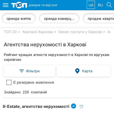
UA
RU
довідка та
відгуки
Toggle
navigation
оренда житла
оренда комерційної нерухомості
продаж кварт
Обрані
компанії
ТОП 20
Компанії Харкова
Бізнес послуги у Харкові
Аген
Агентства нерухомості в Харкові
Рейтинг кращих агенств нерухомості в Харкові по відгукам
Популярні
харківчан
рубрики:
Фільтри
Карта
Ветеринарні
клініки
Є резервне живлення
Стоматології
Знайдено
229
компаній
Приватні
клініки
X-Estate, агентство нерухомості