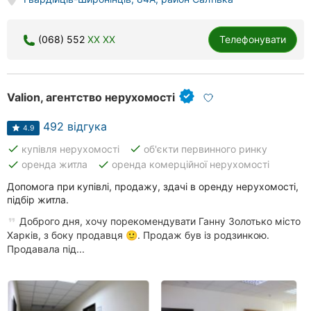
Херсон
(068) 552
XX XX
Телефонувати
Полтава
Чернігів
Valion, агентство нерухомості
Черкаси
492 відгука
4.9
Чернівці
done
done
купівля нерухомості
об'єкти первинного ринку
Суми
done
done
оренда житла
оренда комерційної нерухомості
Допомога при купівлі, продажу, здачі в оренду нерухомості,
Івано-
підбір житла.
Франківськ
Доброго дня, хочу порекомендувати Ганну Золотько місто
Харків, з боку продавця 🙂. Продаж був із родзинкою.
Луцьк
Продавала під...
Ужгород