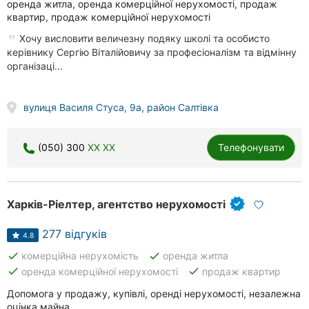
оренда житла, оренда комерційної нерухомості, продаж
квартир, продаж комерційної нерухомості
Хочу висловити величезну подяку школі та особисто
керівнику Сергію Віталійовичу за професіоналізм та відмінну
організаці...
вулиця Василя Стуса, 9а, район Салтівка
(050) 300
XX XX
Телефонувати
Харків-Ріелтер, агентство нерухомості
277 відгуків
4.8
done
done
комерційна нерухомість
оренда житла
done
done
оренда комерційної нерухомості
продаж квартир
Допомога у продажу, купівлі, оренді нерухомості, незалежна
оцінка майна.