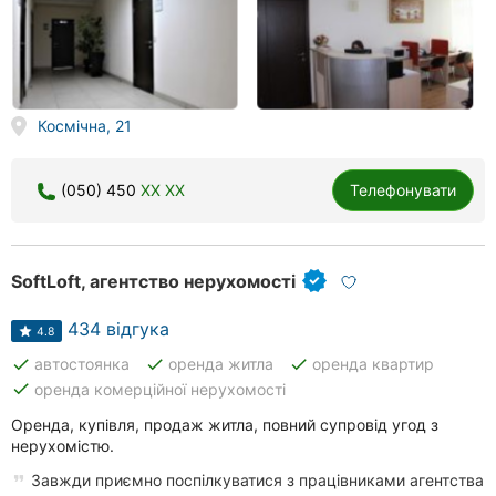
Космічна, 21
(050) 450
XX XX
Телефонувати
SoftLoft, агентство нерухомості
434 відгука
4.8
done
done
done
автостоянка
оренда житла
оренда квартир
done
оренда комерційної нерухомості
Оренда, купівля, продаж житла, повний супровід угод з
нерухомістю.
Завжди приємно поспілкуватися з працівниками агентства