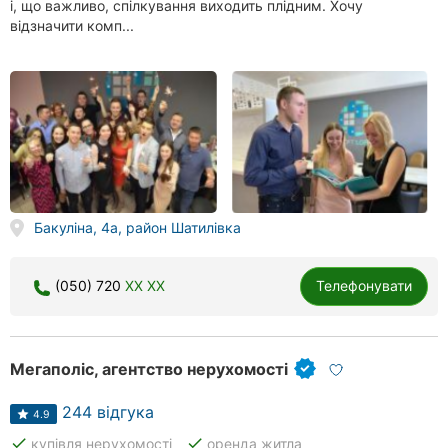
і, що важливо, спілкування виходить плідним. Хочу
відзначити комп...
Бакуліна, 4а, район Шатилівка
(050) 720
XX XX
Телефонувати
Мегаполіс, агентство нерухомості
244 відгука
4.9
done
done
купівля нерухомості
оренда житла