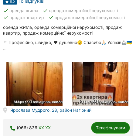
16 відгуків
5.0
done
done
оренда житла
оренда комерційної нерухомості
done
done
продаж квартир
продаж комерційної нерухомості
оренда житла, оренда комерційної нерухомості, продаж
квартир, продаж комерційної нерухомості
Професійно, швидко, ❤️ душевно🙂 Спасибо🙏🏻 Успіхів🦾🇺🇦
…
Ярослава Мудрого, 28, район Нагірний
(066) 836
XX XX
Телефонувати