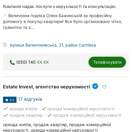
Компанія надає послуги з нерухомості та консультацію.
Величезна подяка Олені Бажинській за професійну
допомогу в покупці квартири! Все було організовано чітко,
грамотно та з...
вулиця Валентинівська, 21, район Салтівка
(050) 140
XX XX
Телефонувати
Estate Invest, агентство нерухомості
17 відгуків
5.0
done
done
оренда житла
оренда комерційної нерухомості
done
done
продаж квартир
продаж комерційної нерухомості
оренда житла, продаж квартир, продаж комерційної
нерухомості, оренда комерційної нерухомості