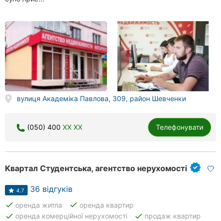
вулиця Академіка Павлова, 309, район Шевченки
(050) 400
XX XX
Телефонувати
Квартал Студентська, агентство нерухомості
36 відгуків
4.7
done
done
оренда житла
оренда квартир
done
done
оренда комерційної нерухомості
продаж квартир