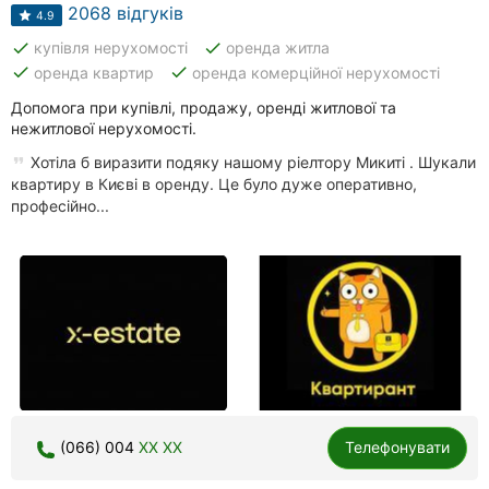
Автошколи
2068 відгуків
4.9
done
done
купівля нерухомості
оренда житла
Ресторани
done
done
оренда квартир
оренда комерційної нерухомості
Всі
Допомога при купівлі, продажу, оренді житлової та
рубрики
нежитлової нерухомості.
Хотіла б виразити подяку нашому ріелтору Микиті . Шукали
квартиру в Києві в оренду. Це було дуже оперативно,
професійно...
Всі
міста:
Харків
Вінниця
Житомир
(066) 004
XX XX
Телефонувати
Тернопіль