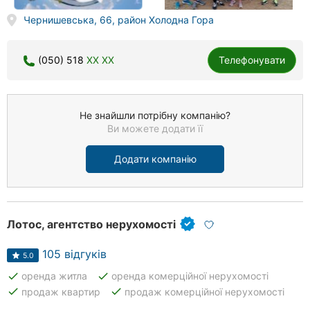
Чернишевська, 66, район Холодна Гора
(050) 518
XX XX
Телефонувати
Не знайшли потрібну компанію?
Ви можете додати її
Додати компанію
Лотос, агентство нерухомості
105 відгуків
5.0
done
done
оренда житла
оренда комерційної нерухомості
done
done
продаж квартир
продаж комерційної нерухомості