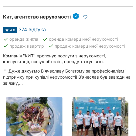
Кит, агентство нерухомості
374 відгука
4.8
done
done
оренда житла
оренда комерційної нерухомості
done
done
продаж квартир
продаж комерційної нерухомості
Компанія "КИТ" пропонує послуги з нерухомості,
консультації, пошук об'єктів, оренду та купівлю.
Дуже дякуємо Вʼячеславу Богатому за професіоналізм і
підтримку при купівлі нерухомості! Вʼячеслав був завжди на
звʼязку,...