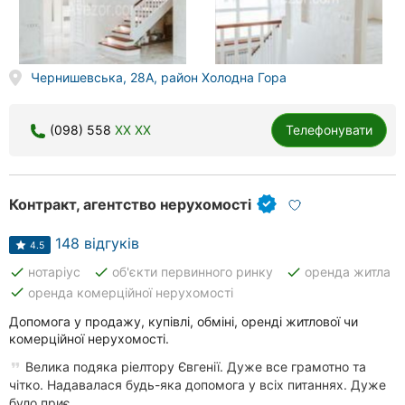
Чернишевська, 28А, район Холодна Гора
(098) 558
XX XX
Телефонувати
Контракт, агентство нерухомості
148 відгуків
4.5
done
done
done
нотаріус
об'єкти первинного ринку
оренда житла
done
оренда комерційної нерухомості
Допомога у продажу, купівлі, обміні, оренді житлової чи
комерційної нерухомості.
Велика подяка ріелтору Євгенії. Дуже все грамотно та
чітко. Надавалася будь-яка допомога у всіх питаннях. Дуже
було приє...