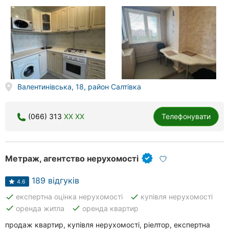
Валентинівська, 18, район Салтівка
(066) 313
XX XX
Телефонувати
Метраж, агентство нерухомості
189 відгуків
4.6
done
done
експертна оцінка нерухомості
купівля нерухомості
done
done
оренда житла
оренда квартир
продаж квартир, купівля нерухомості, ріелтор, експертна