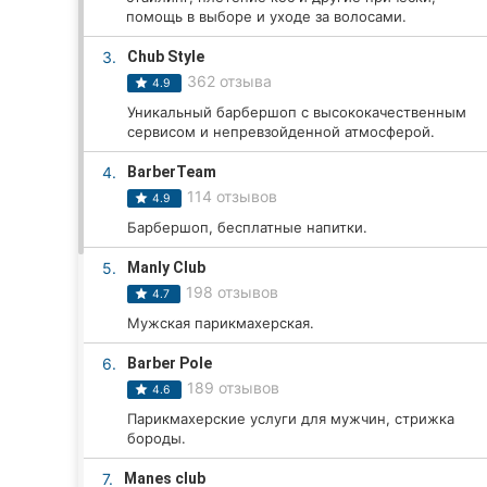
помощь в выборе и уходе за волосами.
3.
Chub Style
Все города:
362 отзыва
4.9
Уникальный барбершоп с высококачественным
Кропивницкий
сервисом и непревзойденной атмосферой.
Винница
4.
BarberTeam
114 отзывов
4.9
Житомир
Барбершоп, бесплатные напитки.
Тернополь
5.
Manly Club
198 отзывов
4.7
Хмельницкий
Мужская парикмахерская.
Ровно
6.
Barber Pole
189 отзывов
4.6
Одесса
Парикмахерские услуги для мужчин, стрижка
бороды.
Киев
7.
Manes club