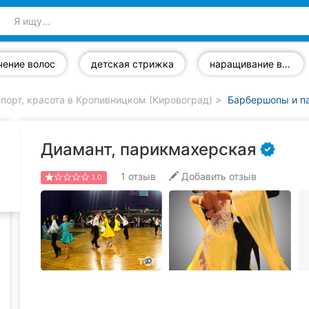
чение волос
детская стрижка
наращивание волос
порт, красота в Кропивницком (Кировоград)
Барбершопы и п
Диамант, парикмахерская
1
отзыв
Добавить отзыв
1.0