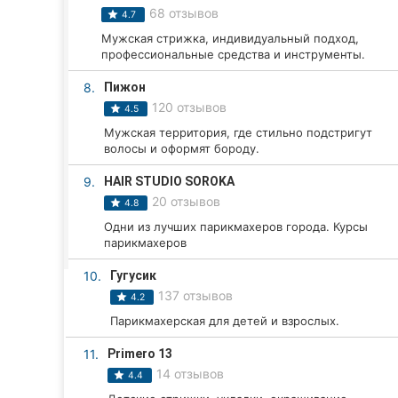
Харьков
68 отзывов
4.7
Мужская стрижка, индивидуальный подход,
Запорожье
профессиональные средства и инструменты.
Днепр
8.
Пижон
120 отзывов
4.5
Львов
Мужская территория, где стильно подстригут
волосы и оформят бороду.
Кривой Рог
9.
HAIR STUDIO SOROKA
Николаев
20 отзывов
4.8
Одни из лучших парикмахеров города. Курсы
Херсон
парикмахеров
Полтава
10.
Гугусик
137 отзывов
4.2
Чернигов
Парикмахерская для детей и взрослых.
Черкассы
11.
Primero 13
14 отзывов
4.4
Черновцы