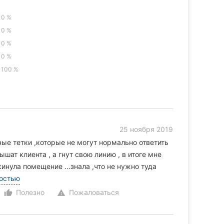
0 %
0 %
0 %
0 %
100 %
25 ноября 2019
ые тетки ,которые не могут нормально ответить
шат клиента , а гнут свою линию , в итоге мне
кинула помещение ...знала ,что не нужно туда
ностью
Полезно
Пожаловаться
thumb_up_alt
warning