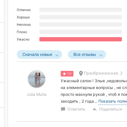
Отлично
Хорошо
Неплохо
Плохо
Ужасно
Сначала новые
Все отзывы
Преображенская, 2
1.0
Ужасный салон ! Злые ,недовольн
на элементарные вопросы , не слы
Julia Muha
просто махнули рукой , чтоб я по
заходить , 2 года...
Показать пол
Ответить
Поделиться
chat_bubble
reply