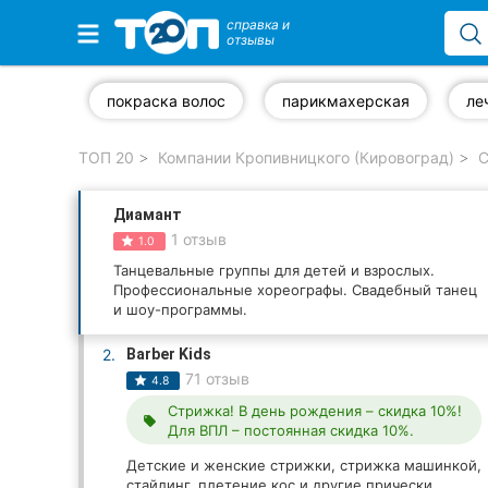
справка и
отзывы
Избранные компании
покраска волос
парикмахерская
ле
ТОП 20
Компании Кропивницкого (Кировоград)
С
Популярные рубрики:
Диамант
Стоматологии
1 отзыв
1.0
Частные клиники
Танцевальные группы для детей и взрослых.
Профессиональные хореографы. Свадебный танец
и шоу-программы.
Ветеринарные клиники
2.
Barber Kids
Автошколы
71 отзыв
4.8
Стрижка! В день рождения – скидка 10%!
Рестораны
local_offer
Для ВПЛ – постоянная скидка 10%.
Все рубрики
Детские и женские стрижки, стрижка машинкой,
стайлинг, плетение кос и другие прически,