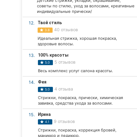
Детские стрижки, укладки, окрашивание,
советы по стилю, уход за волосами, креативные
Сумы
индивидуальные прически/
Ивано-Франковск
12.
Твой стиль
40 отзывов
3.8
Луцк
Идеальная стрижка, хорошая покраска,
здоровые волосы.
Ужгород
13.
100% красоты
Карпаты
5 отзывов
5.0
Весь комплекс услуг салона красоты.
14.
Фея
4 отзыва
5.0
Стрижки, покраска, прически, химическая
завивка, средства ухода за волосами.
15.
Ирина
9 отзывов
4.1
Стрижки, покраска, коррекция бровей,
маникюр и педикюр.