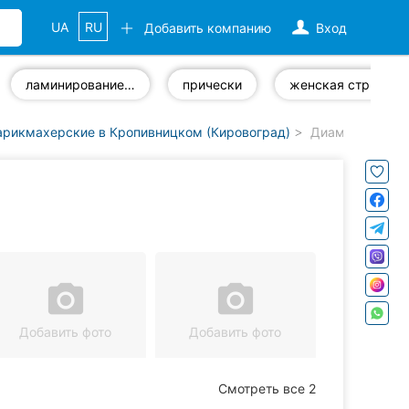
UA
RU
Добавить компанию
Вход
ламинирование волос
прически
женская стрижка
арикмахерские в Кропивницком (Кировоград)
Диамант, пари
camera_alt
camera_alt
Добавить фото
Добавить фото
Смотреть все 2