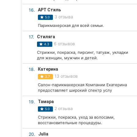
16.
AРТ Стиль
3 отзыва
5.0
Парикмахерская для всей семьи.
17.
Стиляга
6 отзывов
4.3
Стрижки, покраска, пирсинг, татуаж, укладки
для женщин, мужчин и детей.
18.
Катерина
13 отзывов
3.7
Салон-парикмахерская Компании Екатерина
предоставляет широкий спектр услу
19.
Тамара
2 отзыва
5.0
Стрижки, покраска, уход за волосами,
восстановительные процедуры.
20.
Julia