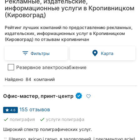
Рекламные, издательские,
информационные услуги в Кропивницком
(Кировоград)
Рейтинг лучших компаний по предоставлению рекламных,
издательских, информационных услуг в Кропивницком
(Кировоград) по отзывам кропивничан
Фильтры
Карта
Резервное электроснабжение
Найдено
84
компаний
Офис-мастер, принт-центр
155 отзывов
4.6
done
done
полиграфия
услуги полиграфа
Широкий спектр полиграфических услуг.
Швидко, якісно і гарно, я задоволений, і рекомендую всім)