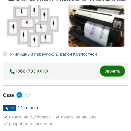
Училищный переулок, 2, район Крепостной
(066) 733
XX XX
Звонить
Сван
21 отзыв
5.0
done
done
печать на футболках
печать на чашках
done
разработка логотипов