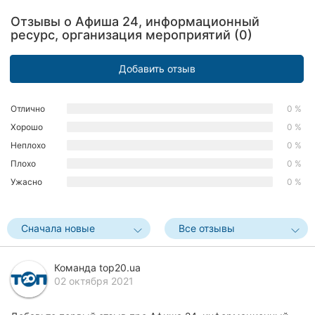
Херсон
Отзывы о Афиша 24, информационный
ресурс, организация мероприятий (0)
Полтава
Добавить отзыв
Чернигов
Черкассы
Отлично
0 %
Хорошо
0 %
Черновцы
Неплохо
0 %
Плохо
0 %
Сумы
Ужасно
0 %
Ивано-
Франковск
Сначала новые
Все отзывы
Луцк
Команда top20.ua
Ужгород
02 октября 2021
Карпаты