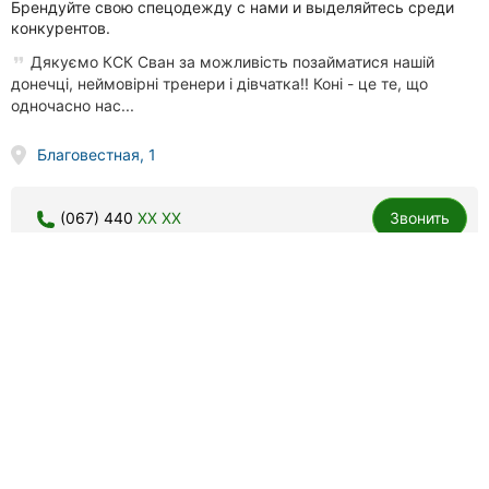
Брендуйте свою спецодежду с нами и выделяйтесь среди
конкурентов.
Дякуємо КСК Сван за можливість позайматися нашій
донечці, неймовірні тренери і дівчатка!! Коні - це те, що
одночасно нас...
Благовестная, 1
(067) 440
XX XX
Звонить
Aridan, студия рекламы и дизайна
9 отзывов
5.0
done
done
полиграфия
услуги печати
Рекламные услуги в Кропивницком.
Гарна ціна, професійна робота, відповідальні і уважні до
кожної деталі. Вперше замовляла і звертатимусь ще. Дякую!