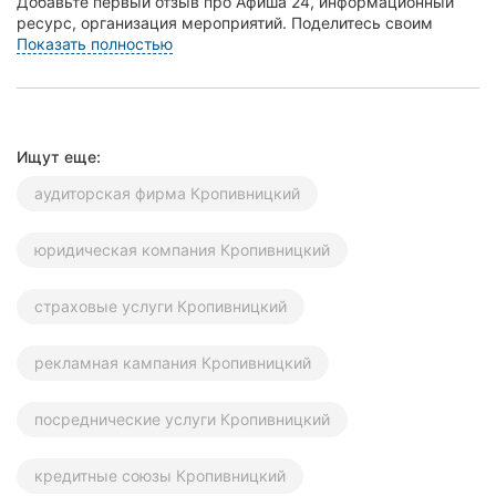
Добавьте первый отзыв про Афиша 24, информационный
ресурс, организация мероприятий. Поделитесь своим
опытом – что Вам понравилось, а что нет! Это пом...
Показать полностью
Ищут еще:
аудиторская фирма Кропивницкий
юридическая компания Кропивницкий
страховые услуги Кропивницкий
рекламная кампания Кропивницкий
посреднические услуги Кропивницкий
кредитные союзы Кропивницкий