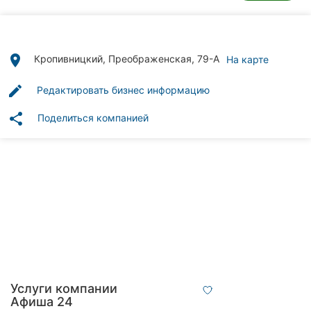
Автошколы
Рестораны
place
Кропивницкий, Преображенская, 79-А
На карте
Все
рубрики
edit
Редактировать бизнес информацию
share
Поделиться компанией
Все
города:
Кропивницкий
Винница
Житомир
Услуги компании
Тернополь
Афиша 24