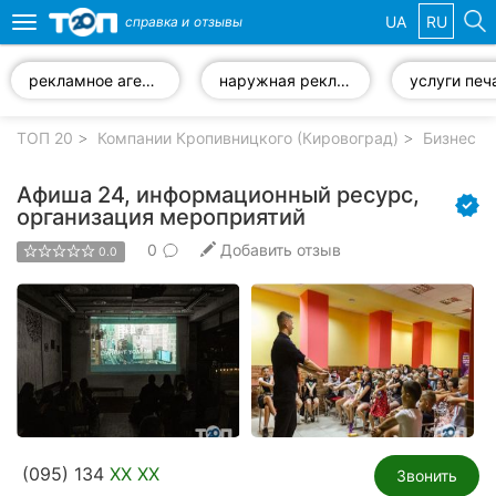
UA
RU
справка и
отзывы
Toggle
navigation
рекламное агентство
наружная реклама
услуги печ
Избранные
компании
ТОП 20
Компании Кропивницкого (Кировоград)
Бизнес у
Афиша 24, информационный ресурс,
организация мероприятий
0
Добавить отзыв
Популярные
0.0
рубрики:
Стоматологии
Частные
клиники
Ветеринарные
клиники
(095) 134
XX XX
Звонить