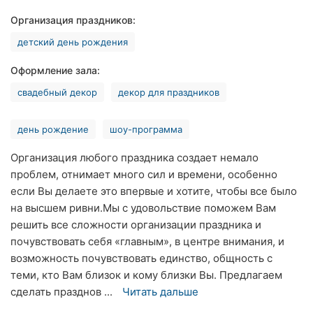
Хмельницкий
Организация праздников:
детский день рождения
Ровно
Оформление зала:
Одесса
свадебный декор
декор для праздников
Киев
день рождение
шоу-программа
Харьков
Организация любого праздника создает немало
Запорожье
проблем, отнимает много сил и времени, особенно
если Вы делаете это впервые и хотите, чтобы все было
Днепр
на высшем ривни.Мы с удовольствие поможем Вам
решить все сложности организации праздника и
Львов
почувствовать себя «главным», в центре внимания, и
Кривой
возможность почувствовать единство, общность с
Рог
теми, кто Вам близок и кому близки Вы. Предлагаем
сделать празднов ...
Читать дальше
Николаев