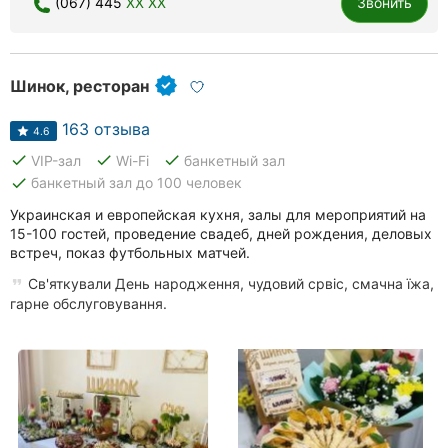
(067) 445
XX XX
Звонить
Хмельницкий
Ровно
Шинок, ресторан
Одесса
163 отзыва
4.6
Киев
done
done
done
VIP-зал
Wi-Fi
банкетный зал
done
банкетный зал до 100 человек
Харьков
Украинская и европейская кухня, залы для мероприятий на
15-100 гостей, проведение свадеб, дней рождения, деловых
Запорожье
встреч, показ футбольных матчей.
Днепр
Св'яткували День народження, чудовий срвіс, смачна їжа,
гарне обслуговування.
Львов
Кривой
Рог
Николаев