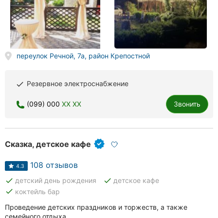
переулок Речной, 7а, район Крепостной
Резервное электроснабжение
done
(099) 000
XX XX
Звонить
Сказка, детское кафе
108 отзывов
4.3
done
done
детский день рождения
детское кафе
done
коктейль бар
Проведение детских праздников и торжеств, а также
семейного отдыха.