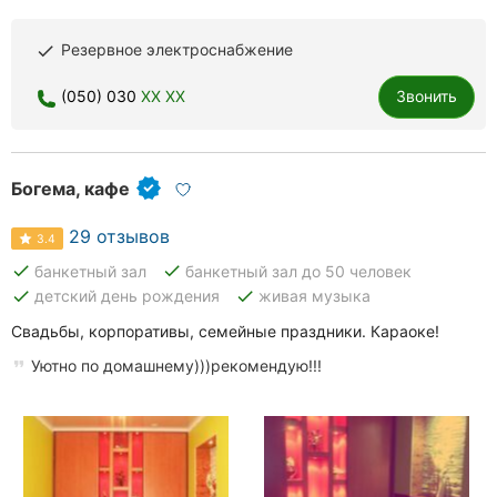
Резервное электроснабжение
done
(050) 030
XX XX
Звонить
Богема, кафе
29 отзывов
3.4
done
done
банкетный зал
банкетный зал до 50 человек
done
done
детский день рождения
живая музыка
Свадьбы, корпоративы, семейные праздники. Караоке!
Уютно по домашнему)))рекомендую!!!