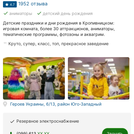
1952 отзыва
4.7
done
done
аниматоры
детский день рождения
Детские праздники и дни рождения в Кропивницком:
игровая комната, более 30 аттракционов, аниматоры,
тематические программы, фотозоны и аквагрим.
Круто, супер, класс, топ, прекрасное заведение
Героев Украины, 6/13, район Юго-Западный
Резервное электроснабжение
done
(099) 613
XX XX
Звонить