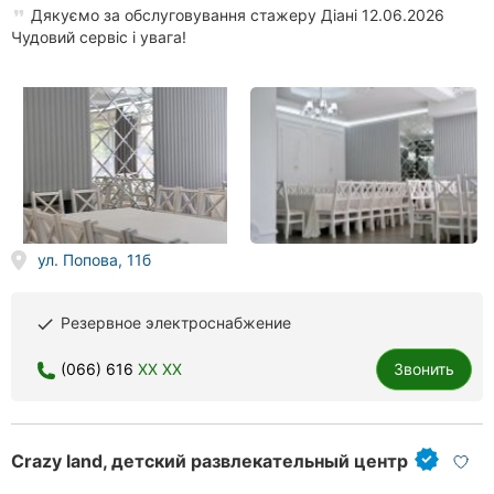
Дякуємо за обслуговування стажеру Діані 12.06.2026
Чудовий сервіс і увага!
ул. Попова, 11б
Резервное электроснабжение
done
(066) 616
XX XX
Звонить
Crazy land, детский развлекательный центр