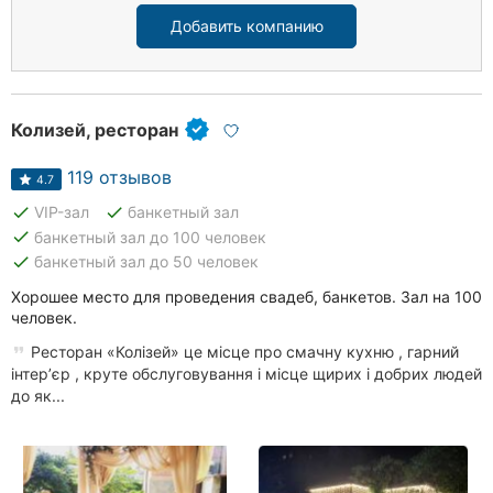
Добавить компанию
Колизей, ресторан
119 отзывов
4.7
done
done
VIP-зал
банкетный зал
done
банкетный зал до 100 человек
done
банкетный зал до 50 человек
Хорошее место для проведения свадеб, банкетов. Зал на 100
человек.
Ресторан «Колізей» це місце про смачну кухню , гарний
інтерʼєр , круте обслуговування і місце щирих і добрих людей
до як...