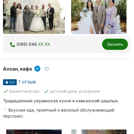
(095) 049
XX XX
Звонить
Алсан, кафе
1 отзыв
5.0
done
done
банкетный зал
детский день рождения
Традиционная украинская кухня и кавказский шашлык.
Вкусная еда, приятный и веселый обслуживающий
персонал.