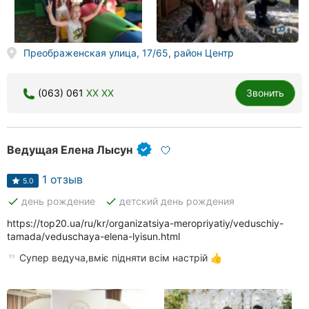
Преображенская улица, 17/65, район Центр
(063) 061
XX XX
Звонить
Ведущая Елена Лысун
1 отзыв
5.0
done
done
день рождение
детский день рождения
https://top20.ua/ru/kr/organizatsiya-meropriyatiy/veduschiy-
tamada/veduschaya-elena-lyisun.html
Супер ведуча,вміє підняти всім настрій 👍