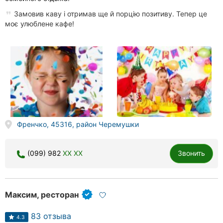
Замовив каву і отримав ще й порцію позитиву. Тепер це
моє улюблене кафе!
Френчко, 45316, район Черемушки
(099) 982
XX XX
Звонить
Максим, ресторан
83 отзыва
4.3