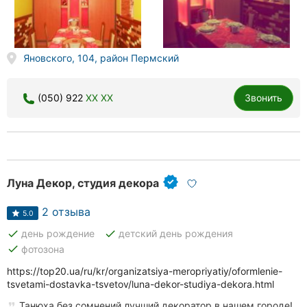
Яновского, 104, район Пермский
(050) 922
XX XX
Звонить
Луна Декор, студия декора
2 отзыва
5.0
done
done
день рождение
детский день рождения
done
фотозона
https://top20.ua/ru/kr/organizatsiya-meropriyatiy/oformlenie-
tsvetami-dostavka-tsvetov/luna-dekor-studiya-dekora.html
Танюха без сомнений лучший декоратор в нашем городе!