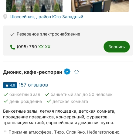
Шоссейная, , район Юго-Западный
Резервное электроснабжение
done
(095) 750
XX XX
Звонить
Дионис, кафе-ресторан
157 отзывов
4.8
done
done
банкетный зал
банкетный зал до 50 человек
done
done
день рождение
детская комната
Банкетные залы, летняя площадка, детская комната,
проведение праздников, конференций, фуршетов,
трансляции матчей, европейская и домашняя кухня.
Приємна атмосфера. Тихо. Спокійно. Небагатолюдно.