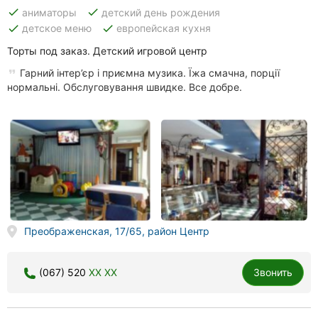
done
done
аниматоры
детский день рождения
done
done
детское меню
европейская кухня
Торты под заказ. Детский игровой центр
Гарний інтер’єр і приємна музика. Їжа смачна, порції
нормальні. Обслуговування швидке. Все добре.
Преображенская, 17/65, район Центр
(067) 520
XX XX
Звонить