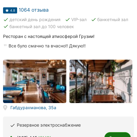
Автошколы
1064 отзыва
4.8
Рестораны
done
done
done
детский день рождения
VIP-зал
банкетный зал
done
банкетный зал до 100 человек
Все
рубрики
Ресторан с настоящей атмосферой Грузии!
Все було смачно та вчасно!! Дякую!!
Все
города:
Кропивницкий
Винница
Габдурахманова, 35а
Житомир
Резервное электроснабжение
done
Тернополь