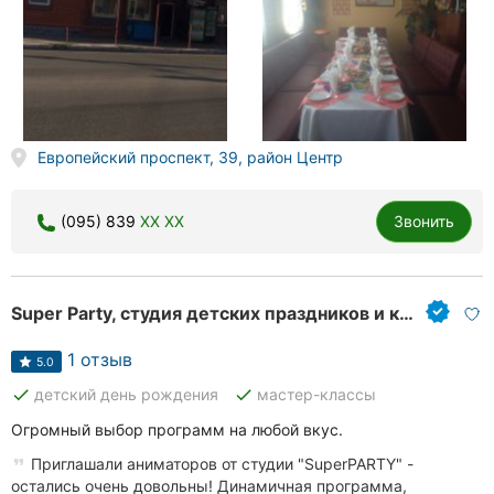
Европейский проспект, 39, район Центр
(095) 839
XX XX
Звонить
Super Party, студия детских праздников и костюмов
1 отзыв
5.0
done
done
детский день рождения
мастер-классы
Огромный выбор программ на любой вкус.
Приглашали аниматоров от студии "SuperPARTY" -
остались очень довольны! Динамичная программа,