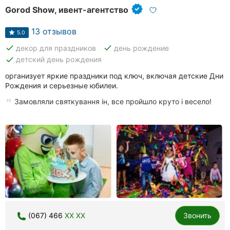
Gorod Show, ивент-агентство
13 отзывов
5.0
done
done
декор для праздников
день рождение
done
детский день рождения
организует яркие праздники под ключ, включая детские Дни
Рождения и серьезные юбилеи.
Замовляли святкування ін, все пройшло круто і весело!
(067) 466
XX XX
Звонить