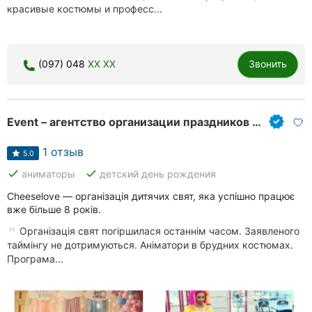
красивые костюмы и професс...
(097) 048
XX XX
Звонить
Event – ​​агентство организации праздников Cheeselove, организация детских праздников
1 отзыв
5.0
done
done
аниматоры
детский день рождения
Cheeselove — організація дитячих свят, яка успішно працює
вже більше 8 років.
Організація свят погіршилася останнім часом. Заявленого
таймінгу не дотримуються. Аніматори в брудних костюмах.
Програма...