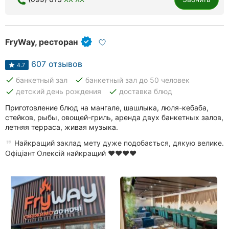
FryWay, ресторан
607 отзывов
4.7
done
done
банкетный зал
банкетный зал до 50 человек
done
done
детский день рождения
доставка блюд
Приготовление блюд на мангале, шашлыка, люля-кебаба,
стейков, рыбы, овощей-гриль, аренда двух банкетных залов,
летняя терраса, живая музыка.
Найкращий заклад мету дуже подобається, дякую велике.
Офіціант Олексій найкращий ❤❤❤❤