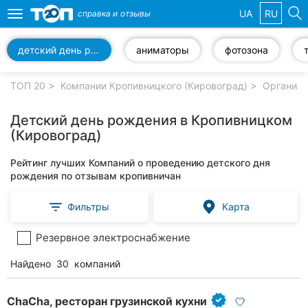
UA
RU
справка и
отзывы
Toggle
navigation
детский день рождения
аниматоры
фотозона
Избранные
компании
ТОП 20
Компании Кропивницкого (Кировоград)
Организа
Детский день рождения в Кропивницком
(Кировоград)
Популярные
Рейтинг лучших Компаний о проведению детского дня
рубрики:
рождения по отзывам кропивничан
Стоматологии
Фильтры
Карта
Частные
Резервное электроснабжение
клиники
Найдено
30
компаний
Ветеринарные
клиники
ChaCha, ресторан грузинской кухни