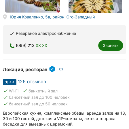
Херсон
Юрия Коваленко, 5а, район Юго-Западный
Полтава
Чернигов
Резервное электроснабжение
done
Черкассы
(099) 213
XX XX
Звонить
Черновцы
Сумы
Локация, ресторан
Ивано-
126 отзывов
4.4
Франковск
done
done
Wi-Fi
банкетный зал
done
банкетный зал до 100 человек
Луцк
done
банкетный зал до 50 человек
Ужгород
Европейская кухня, комплексные обеды, аренда залов на 13,
30 и 100 гостей, детская и VIP-комнаты, летняя терраса,
Карпаты
беседка для выездных церемоний.