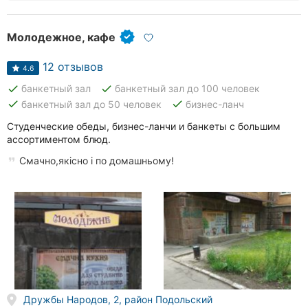
Молодежное, кафе
12 отзывов
4.6
done
done
банкетный зал
банкетный зал до 100 человек
done
done
банкетный зал до 50 человек
бизнес-ланч
Студенческие обеды, бизнес-ланчи и банкеты с большим
ассортиментом блюд.
Смачно,якісно і по домашньому!
Дружбы Народов, 2, район Подольский