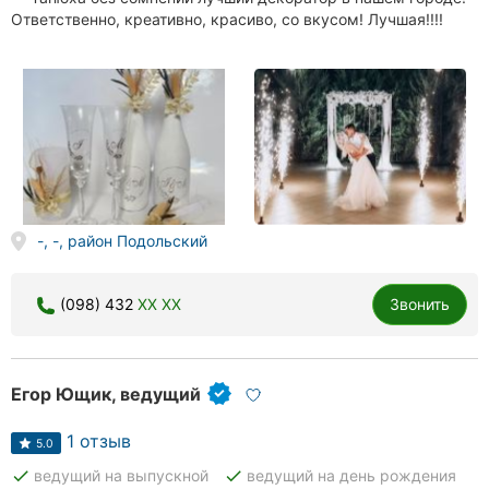
Ответственно, креативно, красиво, со вкусом! Лучшая!!!!
-, -, район Подольский
(098) 432
XX XX
Звонить
Егор Ющик, ведущий
1 отзыв
5.0
done
done
ведущий на выпускной
ведущий на день рождения