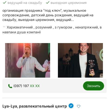
done
done
ведущий на свадьбу
выездная церемония
организация праздника "под ключ", музыкальное
сопровождение, детский день рождения, ведущий на
свадьбу, выездная церемония, ведущий...
Харизматичний , розумний , з гумором , ненапряжний, в
навпаки душа компаніі
(097) 197
XX XX
Звонить
Lya-Lya, развлекательный центр