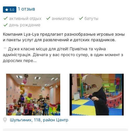
1 отзыв
5.0
done
done
done
активный отдых
аниматоры
батуты
done
день рождение
Компания Lya-Lya предлагает разнообразные игровые зоны
и пакеты услуг для развлечений и детских праздников.
Дуже класне місце для дітей! Привітна та чуйна
адміністрація. Дівчата у вас просто супер, в один момент з
дорослих пере...
Шульгиних, 118, район Центр