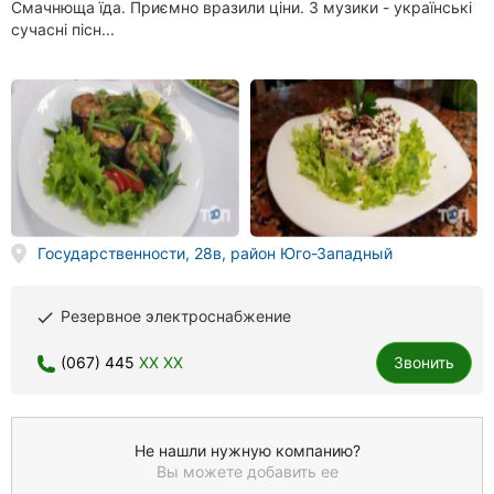
Смачнюща їда. Приємно вразили ціни. З музики - українські
сучасні пісн...
Государственности, 28в, район Юго-Западный
Резервное электроснабжение
done
(067) 445
XX XX
Звонить
Не нашли нужную компанию?
Вы можете добавить ее