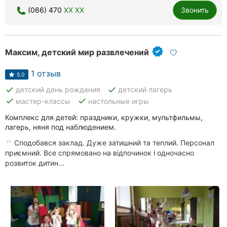
(066) 470
XX XX
Звонить
Максим, детский мир развлечений
1 отзыв
5.0
done
done
детский день рождения
детский лагерь
done
done
мастер-классы
настольные игры
Комплекс для детей: праздники, кружки, мультфильмы,
лагерь, няня под наблюдением.
Сподобався заклад. Дуже затишний та теплий. Персонал
приємний. Все спрямовано на відпочинок і одночасно
розвиток дитин...