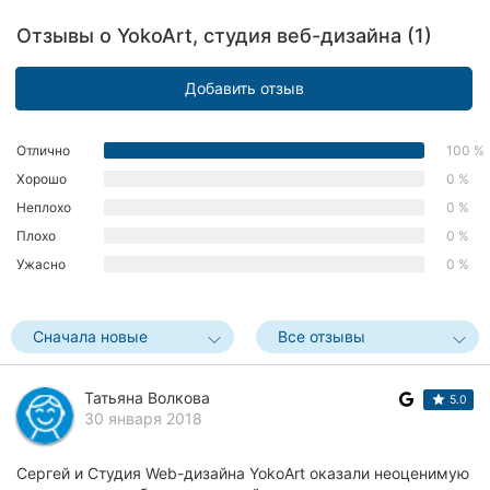
Херсон
Отзывы о YokoArt, студия веб-дизайна (1)
Полтава
Добавить отзыв
Чернигов
Отлично
100 %
Черкассы
Хорошо
0 %
Неплохо
0 %
Черновцы
Плохо
0 %
Сумы
Ужасно
0 %
Ивано-
Франковск
Сначала новые
Все отзывы
Луцк
Татьяна Волкова
5.0
30 января 2018
Ужгород
Карпаты
Сергей и Студия Web-дизайна YokoArt оказали неоценимую