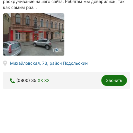
раскручивание нашего сайта. Ребятам мы доверились, так
как самим раз...
Михайловская, 73, район Подольский
(0800) 35
XX XX
Звонить
Sago group, веб-студия
15 отзывов
4.7
done
done
полиграфия
разработка сайтов