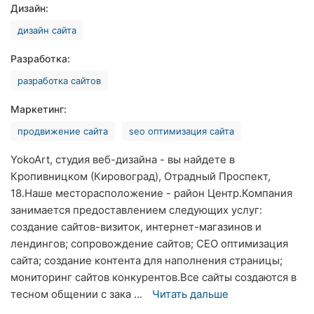
Дизайн:
Хмельницкий
дизайн сайта
Ровно
Разработка:
Одесса
разработка сайтов
Киев
Маркетинг:
продвижение сайта
seo оптимизация сайта
Харьков
YokoArt, студия веб-дизайна - вы найдете в
Запорожье
Кропивницком (Кировоград), Отрадный Проспект,
18.Наше месторасположение - район Центр.Компания
Днепр
занимается предоставлением следующих услуг:
Львов
создание сайтов-визиток, интернет-магазинов и
лендингов; сопровождение сайтов; СЕО оптимизация
Кривой
сайта; создание контента для наполнения страницы;
Рог
мониторинг сайтов конкурентов.Все сайты создаются в
тесном общении с зака ...
Читать дальше
Николаев