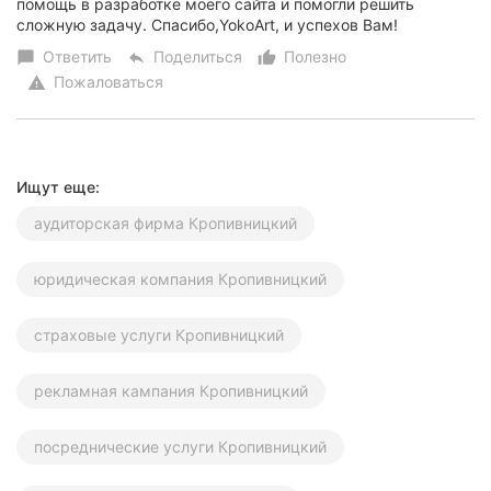
помощь в разработке моего сайта и помогли решить
сложную задачу. Спасибо,YokoArt, и успехов Вам!
Ответить
Поделиться
Полезно
chat_bubble
reply
thumb_up_alt
Пожаловаться
warning
Ищут еще:
аудиторская фирма Кропивницкий
юридическая компания Кропивницкий
страховые услуги Кропивницкий
рекламная кампания Кропивницкий
посреднические услуги Кропивницкий