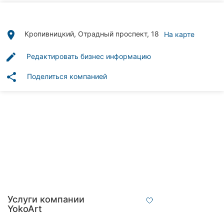
Автошколы
Рестораны
place
Кропивницкий, Отрадный проспект, 18
На карте
Все
edit
Редактировать бизнес информацию
рубрики
share
Поделиться компанией
Все
города:
Кропивницкий
Винница
Житомир
Услуги компании
YokoArt
Тернополь