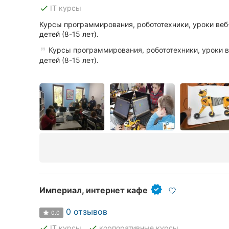
Харьков
done
IT курсы
Запорожье
Курсы программирования, робототехники, уроки веб-
детей (8-15 лет).
Днепр
Курсы программирования, робототехники, уроки в
детей (8-15 лет).
Львов
Кривой Рог
Николаев
Херсон
Полтава
Чернигов
Империал, интернет кафе
Черкассы
0 отзывов
0.0
Черновцы
done
done
IT курсы
корпоративные курсы