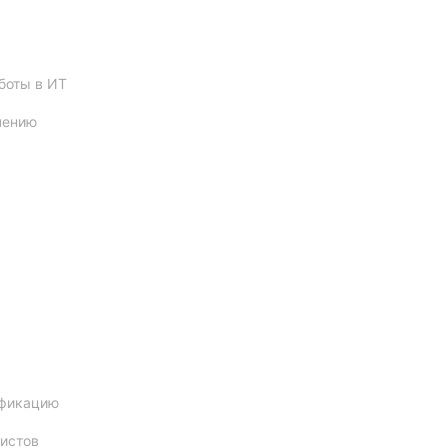
боты в ИТ
чению
ификацию
истов