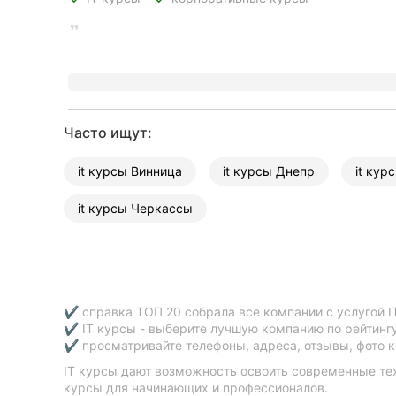
Сумы
Ивано-Франковск
Луцк
Часто ищут:
Ужгород
it курсы Винница
it курсы Днепр
it кур
Карпаты
it курсы Черкассы
✔ справка ТОП 20 собрала все компании с услугой I
✔ IT курсы - выберите лучшую компанию по рейтинг
✔ просматривайте телефоны, адреса, отзывы, фото к
IT курсы дают возможность освоить современные те
курсы для начинающих и профессионалов.