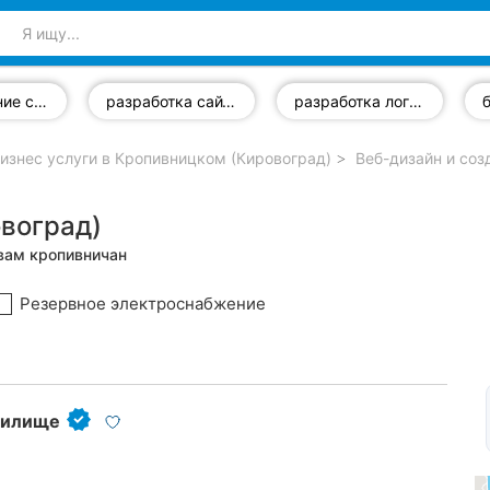
продвижение сайта
разработка сайтов
разработка логотипов
изнес услуги в Кропивницком (Кировоград)
Веб-дизайн и соз
овоград)
ывам кропивничан
Резервное электроснабжение
чилище