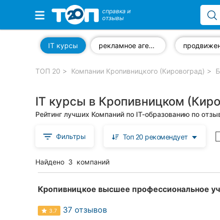
справка и
отзывы
Избранные компании
IT курсы
рекламное агентство
ТОП 20
Компании Кропивницкого (Кировоград)
Б
Популярные рубрики:
IT курсы в Кропивницком (Кир
Стоматологии
Рейтинг лучших Компаний по ІТ-образованию по отз
Частные клиники
Фильтры
Топ 20 рекомендует
Ветеринарные клиники
Найдено
3
компаний
Автошколы
Рестораны
Кропивницкое высшее профессиональное у
Все рубрики
37 отзывов
3.7