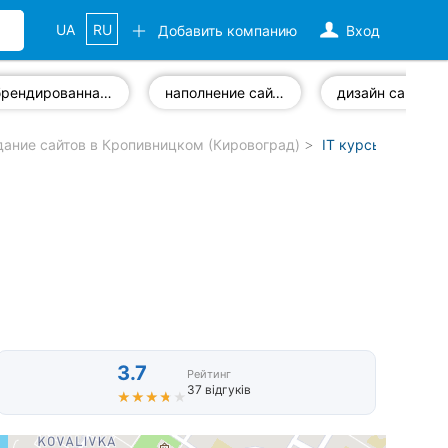
UA
RU
Добавить компанию
Вход
брендированная продукция
наполнение сайтов
дизайн сайта
дание сайтов в Кропивницком (Кировоград)
IT курсы в Кропи
3.7
Рейтинг
37 відгуків
★★★★★
★★★★★