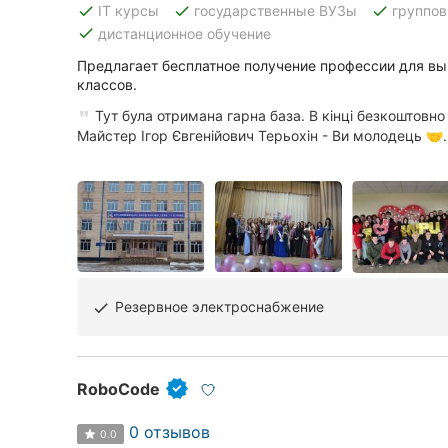
done
done
done
IT курсы
государственные ВУЗы
группов
done
дистанционное обучение
Предлагает бесплатное получение профессии для вып
Все города:
классов.
Кропивницкий
Тут була отримана гарна база. В кінці безкоштовн
Майстер Ігор Євгенійович Терьохін - Ви молодець 🤝
Винница
Житомир
Тернополь
Хмельницкий
Резервное электроснабжение
done
Ровно
Одесса
RoboCode
Киев
0 отзывов
0.0