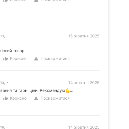
а, -
15 жовтня 2025
кісний товар
Корисно
Поскаржитися
thumb_up_alt
warning
а, -
14 жовтня 2025
вання та гарні ціни. Рекомендую💪…
Корисно
Поскаржитися
thumb_up_alt
warning
а, -
14 жовтня 2025