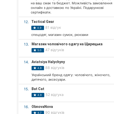
на ваш смак та бюджет. Можливість замовлення
Суми
онлайн з доставкою по Україні. Подарункові
сертифікати.
Івано-Франківськ
12.
Tactical Gear
81 відгук
4.9
Луцьк
спецодяг, магазин сумок, рюкзаки
Ужгород
13.
Магазин чоловічого одягу на Щирецька
47 відгуків
5.0
Карпати
14.
Aviatsiya Halychyny
88 відгуків
4.8
Український бренд одягу: чоловічого, жіночого,
дитячого, аксесуари.
15.
Bat Cat
52 відгука
4.9
16.
ObnovaNova
90 відгуків
4.7