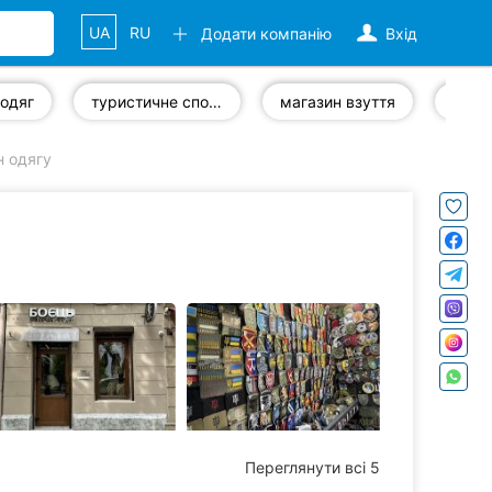
UA
RU
Додати компанію
Вхід
 одяг
туристичне спорядження
магазин взуття
мага
н одягу
Переглянути всі 5