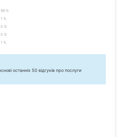
99 %
1 %
0 %
0 %
1 %
нові останніх 50 відгуків про послуги