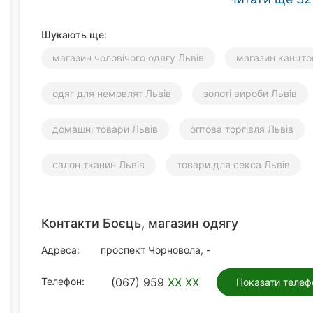
Шукають ще:
магазин чоловічого одягу Львів
магазин канцто
одяг для немовлят Львів
золоті вироби Львів
домашні товари Львів
оптова торгівля Львів
салон тканин Львів
товари для секса Львів
Контакти Боєць, магазин одягу
Адреса:
проспект Чорновола, -
Телефон:
(067) 959
XX XX
Показати телеф