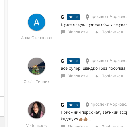
проспект Чорновол
5.0
Дуже дякую чудове обслуговува
Відповісти
Поділитися
chat_bubble
reply
Анна Степанова
проспект Чорновол
5.0
Все супер, швидко і без проблем
Відповісти
Поділитися
chat_bubble
reply
Софія Тиндик
проспект Чорновол
5.0
Приємний персонал, великий асо
Раджууу👍🏽👍🏽…
Viktoris.x ღ
Відповісти
Поділитися
chat_bubble
reply