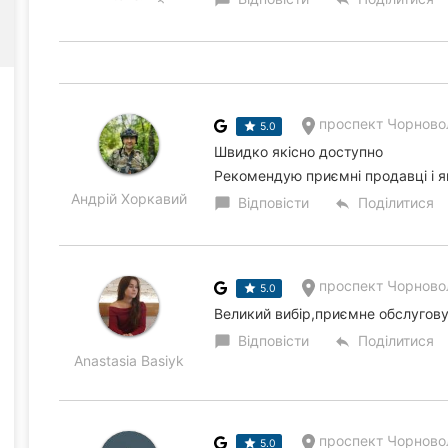
проспект Чорновол
5.0
Швидко якісно доступно
Рекомендую приємні продавці і я
Андрій Хоркавий
Відповісти
Поділитися
chat_bubble
reply
проспект Чорновол
5.0
Великий вибір,приємне обслугову
Відповісти
Поділитися
chat_bubble
reply
Anastasia Basiyk
проспект Чорновол
5.0