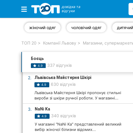
довідка та
відгуки
Обрані компанії
жіночий одяг
чоловічий одяг
дитячий
ТОП 20
Компанії Львову
Магазини, супермаркети
Популярні рубрики:
Боєць
Ветеринарні клініки
337 відгуків
4.9
Стоматології
2.
Львівська Майстерня Шкірі
630 відгуків
4.9
Приватні клініки
Львівська Майстерня Шкірі пропонує стильні
вироби зі шкіри ручної роботи. У магазині...
Автошколи
3.
NaNi Ka
Ресторани
340 відгуків
4.9
У магазині "NaNi Ka" представлений великий
Всі рубрики
вибір жіночої білизни відомих...