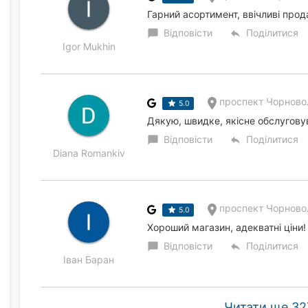
Гарний асортимент, ввічливі прода
Відповісти
Поділитися
chat_bubble
reply
Igor Mukhin
проспект Чорновол
5.0
Дякую, швидке, якісне обслугову
Відповісти
Поділитися
chat_bubble
reply
Diana Romankiv
проспект Чорновол
5.0
Хороший магазин, адекватні ціни!
Відповісти
Поділитися
chat_bubble
reply
Іван Баран
Читати ще 327