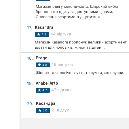
Магазин одягу секонд-хенд. Широкий вибір
брендового одягу за доступними цінами.
Оновлення асортименту щотижня.
17.
Kasandra
44 відгука
4.8
Магазин Kasandra пропонує великий асортимент
взуття для чоловіків, жінок та дітей...
18.
Prego
46 відгуків
4.8
Жіноче та чоловіче взуття та сумки, аксесуари.
19.
Anabel Arto
42 відгука
4.7
20.
Касандра
21 відгук
5.0