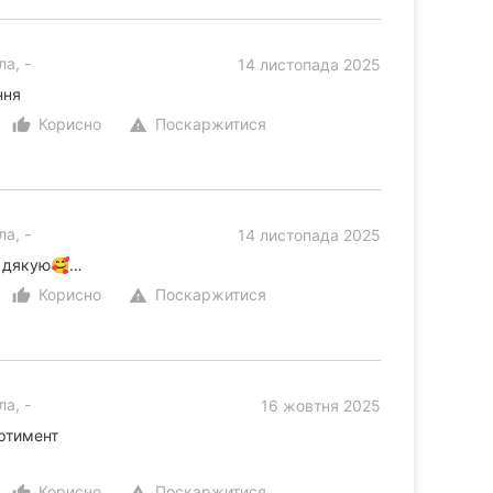
а, -
14 листопада 2025
ння
Корисно
Поскаржитися
thumb_up_alt
warning
а, -
14 листопада 2025
, дякую🥰…
Корисно
Поскаржитися
thumb_up_alt
warning
а, -
16 жовтня 2025
ртимент
Корисно
Поскаржитися
thumb_up_alt
warning