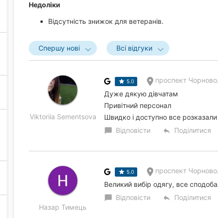
Недоліки
Відсутність знижок для ветеранів.
Спершу нові
Всі відгуки
проспект Чорновол
5.0
Дуже дякую дівчатам
Привітний персонал
Viktoriia Sementsova
Швидко і доступно все розказали
Відповісти
Поділитися
chat_bubble
reply
проспект Чорновол
5.0
Великий вибір одягу, все сподоб
Відповісти
Поділитися
chat_bubble
reply
Назар Тимець