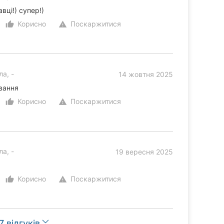
вці!) супер!)
Корисно
Поскаржитися
thumb_up_alt
warning
а, -
14 жовтня 2025
вання
Корисно
Поскаржитися
thumb_up_alt
warning
а, -
19 вересня 2025
Корисно
Поскаржитися
thumb_up_alt
warning
 відгуків