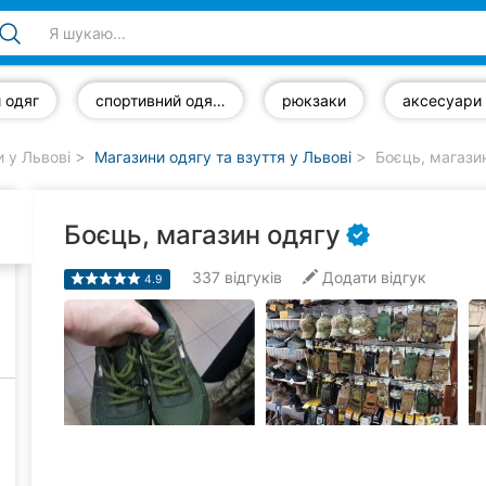
 одяг
спортивний одяг та взуття
рюкзаки
аксесуари
 у Львові
Магазини одягу та взуття у Львові
Боєць, магази
Боєць, магазин одягу
337
відгуків
Додати відгук
4.9