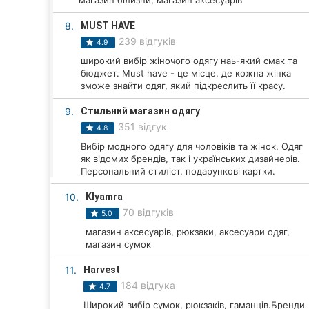
магазин білизни, магазин аксесуарів
Київ
8.
MUST HAVE
Харків
239 відгуків
4.9
широкий вибір жіночого одягу наь-який смак та
Запоріжжя
бюджет. Must have - це місце, де кожна жінка
зможе знайти одяг, який підкреслить її красу.
Дніпро
9.
Стильний магазин одягу
Кривий Ріг
351 відгук
4.8
Вибір модного одягу для чоловіків та жінок. Одяг
Миколаїв
як відомих брендів, так і українських дизайнерів.
Персональний стиліст, подарункові картки.
Херсон
10.
Klyamra
Полтава
70 відгуків
5.0
магазин аксесуарів, рюкзаки, аксесуари одяг,
Чернігів
магазин сумок
Черкаси
11.
Harvest
184 відгука
4.7
Чернівці
Широкий вибір сумок, рюкзаків, гаманців.Бренди