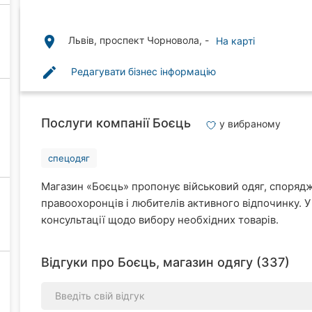
place
Львів, проспект Чорновола, -
На карті
edit
Редагувати бізнес інформацію
Послуги компанії Боєць
у вибраному
спецодяг
Магазин «Боєць» пропонує військовий одяг, спорядж
правоохоронців і любителів активного відпочинку. У 
консультації щодо вибору необхідних товарів.
Відгуки про Боєць, магазин одягу (337)