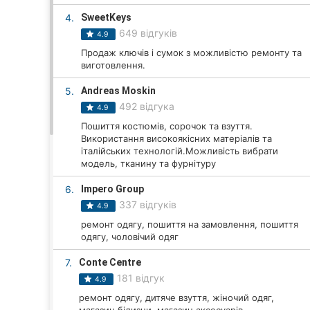
4.
SweetKeys
649 відгуків
4.9
Всі міста:
Продаж ключів і сумок з можливістю ремонту та
виготовлення.
Львів
5.
Andreas Moskin
Вінниця
492 відгука
4.9
Пошиття костюмів, сорочок та взуття.
Житомир
Використання високоякісних матеріалів та
італійських технологій.Можливість вибрати
Тернопіль
модель, тканину та фурнітуру
6.
Impero Group
Хмельницький
337 відгуків
4.9
Рівне
ремонт одягу, пошиття на замовлення, пошиття
одягу, чоловічий одяг
Одеса
7.
Conte Centre
181 відгук
4.9
Кропивницький
ремонт одягу, дитяче взуття, жіночий одяг,