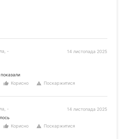
а, -
14 листопада 2025
 показали
Корисно
Поскаржитися
thumb_up_alt
warning
а, -
14 листопада 2025
алось
Корисно
Поскаржитися
thumb_up_alt
warning