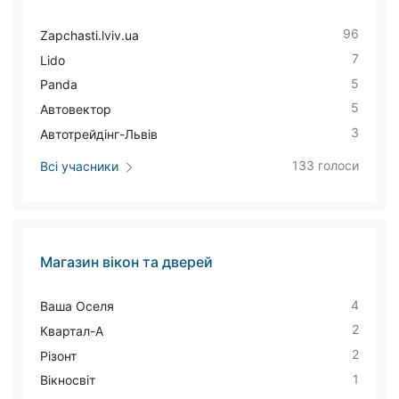
96
Zapchasti.lviv.ua
7
Lido
5
Panda
5
Автовектор
3
Автотрейдінг-Львів
133 голоси
Всі учасники
Магазин вікон та дверей
4
Ваша Оселя
2
Квартал-А
2
Різонт
1
Вікносвіт