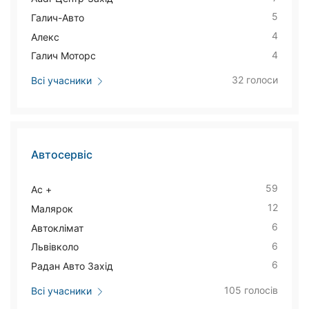
5
Галич-Авто
4
Алекс
4
Галич Моторс
32 голоси
Всі учасники
Автосервіс
59
Ас +
12
Малярок
6
Автоклімат
6
Львівколо
6
Радан Авто Захід
105 голосів
Всі учасники