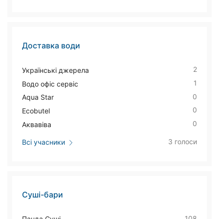
Доставка води
2
Українські джерела
1
Водо офіс сервіс
0
Aqua Star
0
Ecobutel
0
Аквавіва
3 голоси
Всі учасники
Суші-бари
108
Панда Суші