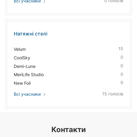
0 голосів
Всі учасники
Натяжні стелі
15
Velum
0
CoolSky
0
Demi-Lune
0
MeriLife Studio
0
New Foil
15 голосів
Всі учасники
Контакти