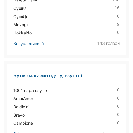
16
Сушия
10
СушіДо
9
Moyogi
0
Hokkaido
143 голоси
Всі учасники
Бутік (магазин одягу, взуття)
0
1001 пара взуття
0
AmorAmor
0
Baldinini
0
Bravo
0
Campione