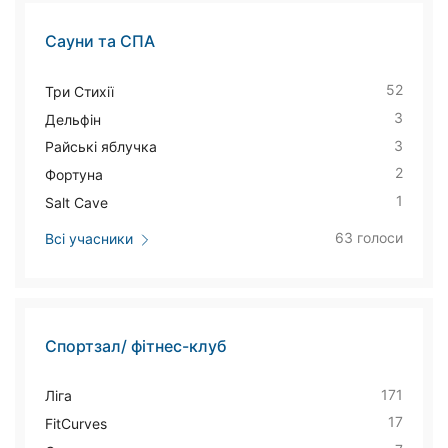
Сауни та СПА
52
Три Стихії
3
Дельфін
3
Райські яблучка
2
Фортуна
1
Salt Cave
63 голоси
Всі учасники
Спортзал/ фітнес-клуб
171
Ліга
17
FitCurves