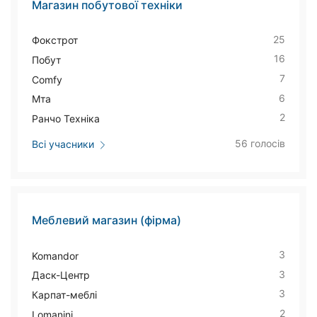
Магазин побутової техніки
25
Фокстрот
16
Побут
7
Comfy
6
Мта
2
Ранчо Техніка
56 голосів
Всі учасники
Меблевий магазин (фірма)
3
Komandor
3
Даск-Центр
3
Карпат-меблі
2
Lomanini