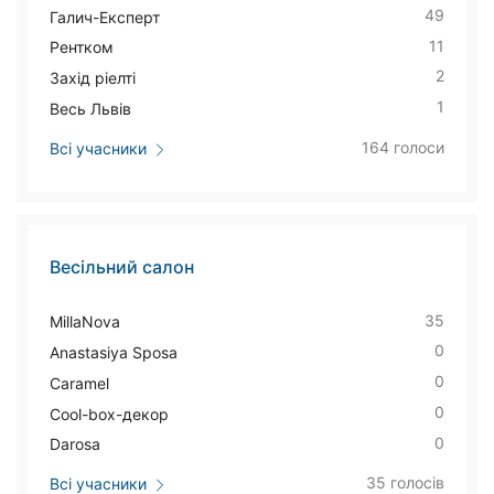
49
Галич-Експерт
11
Рентком
2
Захід ріелті
1
Весь Львів
164 голоси
Всі учасники
Весільний салон
35
MillaNova
0
Anastasiya Sposa
0
Caramel
0
Cool-box-декор
0
Darosa
35 голосів
Всі учасники