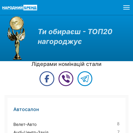
Togg
navig
Ти обираєш - ТОП20
нагороджує
Лідерами номінацій стали
Автосалон
8
Велет-Авто
7
Audi-Центр-Захід