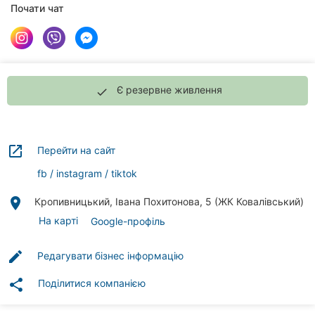
Автошколи
Почати чат
Ресторани
Всі
рубрики
Є резервне живлення
done
launch
Перейти на сайт
Всі
fb
instagram
tiktok
міста:
place
Кропивницький, Івана Похитонова, 5 (ЖК Ковалівський)
Кропивницький
На карті
Google-профіль
Вінниця
edit
Редагувати бізнес інформацію
Житомир
share
Поділитися компанією
Тернопіль