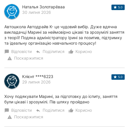
Наталья Золотарёваа
5.0
30 липня 2026
Автошкола Автодрайв К- це чудовий вибір. Дуже вдячна
викладачці Марині за неймовірно цікаві та зрозумілі заняття
з теорії! Подяка адміністратору Ірині за позитив, підтримку
та ідеальну організацію навчального процесу!
Відповісти
Поділитися
Корисно
chat_bubble
reply
thumb_up_alt
Поскаржитися
warning
Клієнт ****6223
5.0
29 липня 2026
Хочу подякувати Марині, за підготовку до іспиту, заняття
були цікаві і зрозумілі. Пів шляху пройдено
Відповісти
Поділитися
Корисно
chat_bubble
reply
thumb_up_alt
Поскаржитися
warning