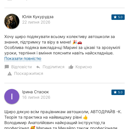
Юлія Кукурудза
5.0
22 липня 2026
Хочу щиро подякувати всьому колективу автошколи за
знання, підтримку та віру в мене! 🎉🚗
Особлива подяка викладачці Марині за цікаві та зрозумілі
уроки, терпіння і вміння пояснити навіть найскладніше.
Величезне дякую моєму інструктору Володимиру Ана...
Показати повністю
Відповісти
Поділитися
Корисно
chat_bubble
reply
thumb_up_alt
Поскаржитися
warning
Ірина Стасюк
5.0
16 липня 2026
Щиро дякую всім працівникам автошколи, АВТОДРАЙВ -К.
Теорія та практика на найвищому рівні 👍
Володимир Анатолійович найкращий інструктор,та
професіонал 🥰,Марина та Михайло також професіонали