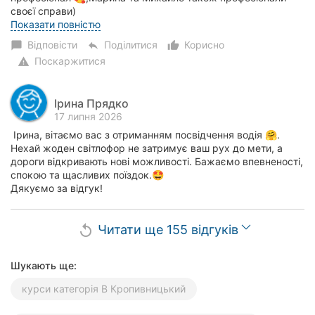
своєї справи)
Ірина адміністратор завжди привітна,та ус...
Показати повністю
Відповісти
Поділитися
Корисно
chat_bubble
reply
thumb_up_alt
Поскаржитися
warning
Ірина Прядко
17 липня 2026
Ірина, вітаємо вас з отриманням посвідчення водія 🤗.
Нехай жоден світлофор не затримує ваш рух до мети, а
дороги відкривають нові можливості. Бажаємо впевненості,
спокою та щасливих поїздок.🤩
Дякуємо за відгук!
Читати ще 155 відгуків
replay
Шукають ще:
курси категорія В Кропивницький