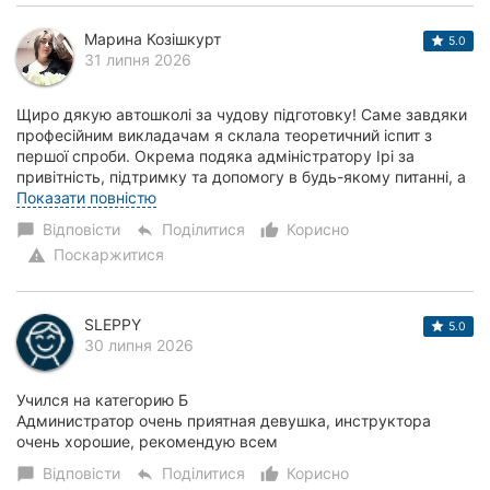
Марина Козішкурт
5.0
31 липня 2026
Щиро дякую автошколі за чудову підготовку! Саме завдяки
професійним викладачам я склала теоретичний іспит з
першої спроби. Окрема подяка адміністратору Ірі за
привітність, підтримку та допомогу в будь-якому питанні, а
також викладачу Марині за доступ...
Показати повністю
Відповісти
Поділитися
Корисно
chat_bubble
reply
thumb_up_alt
Поскаржитися
warning
SLEPPY
5.0
30 липня 2026
Учился на категорию Б
Администратор очень приятная девушка, инструктора
очень хорошие, рекомендую всем
Відповісти
Поділитися
Корисно
chat_bubble
reply
thumb_up_alt