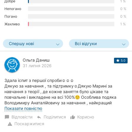
Добре
1 %
Непогано
0 %
Погано
0 %
Жахливо
1 %
Спершу нові
Всі відгуки
Ольга Даниш
5.0
31 липня 2026
Здала іспит з першої спроби☺️☺️☺️
Дякую за навчання , та підтримку☺️Дякую Марині за
навчання з теорії , де кожне заняття було цікаве та
повчальне і викладене на всі 100%🙂 Особлива подяка
Володимиру Анаталійовичу за навчання , найкращий
інструктор ,...
Показати повністю
Відповісти
Поділитися
Корисно
chat_bubble
reply
thumb_up_alt
Поскаржитися
warning