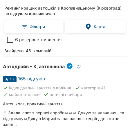
Рейтинг кращих автошкіл в Кропивницькому (Кіровоград)
по відгукам кропивничан
Фільтри
Карта
Є резервне живлення
Знайдено
46
компаній
Автодрайв - К, автошкола
165 відгуків
4.9
done
done
індивідуальні заняття з водіння
категорія А1
done
done
майстер-класи
оптичні прибори
Автошкола, практичні заняття.
Здала іспит з першої спроби☺️☺️☺️ Дякую за навчання , та
підтримку☺️Дякую Марині за навчання з теорії , де кожне
занят...