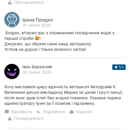
Поскаржитися
warning
Ірина Прядко
31 липня 2026
Богдан, вітаємо вас з отриманням посвідчення водія з
першої спроби 🤩!
Дякуємо, що обрали саме нашу автошколу.
Успіхів на дорозі і тільки зеленого світла!
Іван Бережний
5.0
30 липня 2026
Хочу висловити щиру вдячність автошколі Автодрайв К.
Величезне дякую викладачці Марині за цікаві і круті лекції,
після яких здав іспит без жодної помилки. Окрема подяка
адміністратору Ірині за її позитив і підтримку.
Відповісти
Поділитися
Корисно
chat_bubble
reply
thumb_up_alt
Поскаржитися
warning