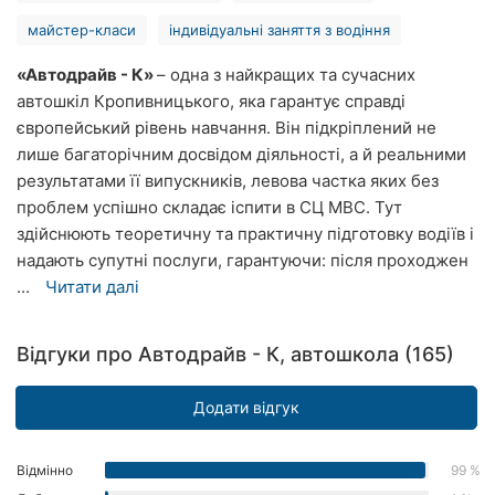
Херсон
майстер-класи
індивідуальні заняття з водіння
Полтава
«Автодрайв - К»
– одна з найкращих та сучасних
автошкіл Кропивницького, яка гарантує справді
Чернігів
європейський рівень навчання. Він підкріплений не
лише багаторічним досвідом діяльності, а й реальними
Черкаси
результатами її випускників, левова частка яких без
проблем успішно складає іспити в СЦ МВС. Тут
Чернівці
здійснюють теоретичну та практичну підготовку водіїв і
надають супутні послуги, гарантуючи: після проходжен
Суми
...
Читати далі
Івано-
Франківськ
Відгуки про Автодрайв - К, автошкола (165)
Луцьк
Додати відгук
Ужгород
Відмінно
99 %
Карпати