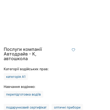
Хмельницький
Рівне
Одеса
Київ
Харків
Послуги компанії
Автодрайв - К,
Запоріжжя
автошкола
Дніпро
Категорії водійських прав:
категорія А1
Львів
Навчання водінню:
Кривий
Ріг
перепідготовка водіїв
Миколаїв
подарунковий сертифікат
оптичні прибори