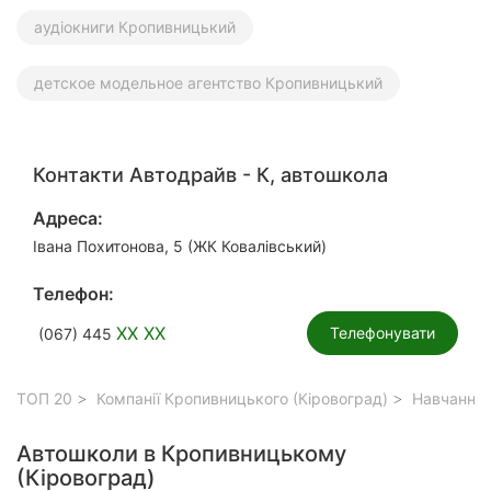
аудіокниги Кропивницький
детское модельное агентство Кропивницький
Контакти Автодрайв - К, автошкола
Адреса:
Івана Похитонова, 5 (ЖК Ковалівський)
Телефон:
XX XX
Телефонувати
(067) 445
ТОП 20
Компанії Кропивницького (Кіровоград)
Навчання,
Автошколи в Кропивницькому
(Кіровоград)