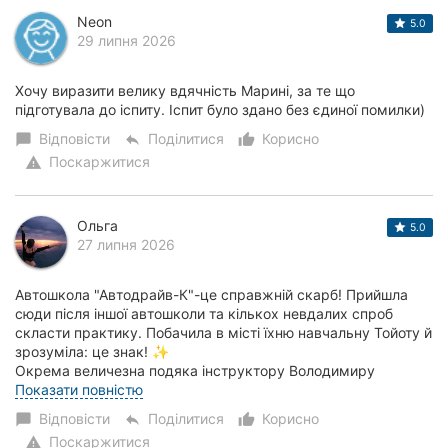
Neon
5.0
29 липня 2026
Хочу виразити велику вдячність Марині, за те що
підготувала до іспиту. Іспит було здано без єдиної помилки)
Відповісти
Поділитися
Корисно
chat_bubble
reply
thumb_up_alt
Поскаржитися
warning
Ольга
5.0
27 липня 2026
Автошкола "Автодрайв-К"-це справжній скарб! Прийшла
сюди після іншої автошколи та кількох невдалих спроб
скласти практику. Побачила в місті їхню навчальну Тойоту й
зрозуміла: це знак! ✨
​Окрема величезна подяка інструктору Володимиру
Анатолійовичу....
Показати повністю
Відповісти
Поділитися
Корисно
chat_bubble
reply
thumb_up_alt
Поскаржитися
warning