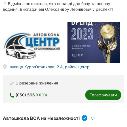
Відмінна автошкола, яка справді дає базу та основу
водіння. Викладачеві Олександру Леонідовичу респект!
вулиця Куропʼятникова, 2 А, район Центр
Є резервне живлення
done
(050) 596
XX XX
Телефонувати
Автошкола ВСА на Незалежності