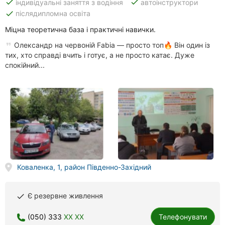
done
done
індивідуальні заняття з водіння
автоінструктори
done
післядипломна освіта
Міцна теоретична база і практичні навички.
Олександр на червоній Fabia — просто топ🔥 Він один із
тих, хто справді вчить і готує, а не просто катає. Дуже
спокійний...
Коваленка, 1, район Південно-Західний
Є резервне живлення
done
(050) 333
XX XX
Телефонувати