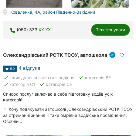
Коваленка, 4А, район Південно-Західний
(050) 333
XX XX
Телефонувати
Олександрівський РСТК ТСОУ, автошкола
4 відгука
5.0
done
done
індивідуальні заняття з водіння
категорія BE
done
done
категорія C1
категорія CE
Список послуг включає в себе підготовку водіїв усіх
категорій.
Хочу подякувати автошколі ,Олександрівський РСТК ТСОУ
за отриманні знання ,і таке омріяне водійське посвідчення.
Особли...