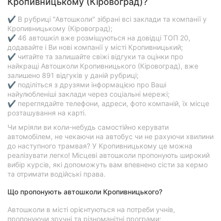
Кропивницькому (Кіровоград)?
✔ В рубриці "Автошколи" зібрані всі заклади та компанії у
Кропивницькому (Кіровоград);
✔ 46 автошкіл вже розміщуються на довідці ТОП 20,
додавайте і Ви нові компанії у місті Кропивницький;
✔ читайте та залишайте свіжі відгуки та оцінки про
найкращі Автошколи Кропивницького (Кіровоград), вже
залишено 891 відгуків у даній рубриці;
✔ поділіться з друзями інформацією про Ваші
найулюбленіші заклади через соціальні мережі;
✔ переглядайте телефони, адреси, фото компаній, їх місце
розташування на карті.
Чи мріяли ви коли-небудь самостійно керувати
автомобілем, не чекаючи на автобус чи не рахуючи хвилини
до наступного трамвая? У Кропивницькому це можна
реалізувати легко! Місцеві автошколи пропонують широкий
вибір курсів, які допоможуть вам впевнено сісти за кермо
та отримати водійські права.
Що пропонують автошколи Кропивницького?
Автошколи в місті орієнтуються на потреби учнів,
пропонуючи зручні та різноманітні програми: