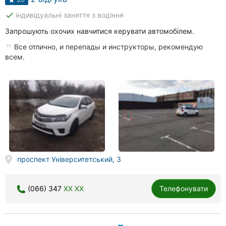
5.0
done
індивідуальні заняття з водіння
Запрошують охочих навчитися керувати автомобілем.
Все отлично, и перепады и инструкторы, рекомендую
всем.
проспект Університетський, 3
(066) 347
XX XX
Телефонувати