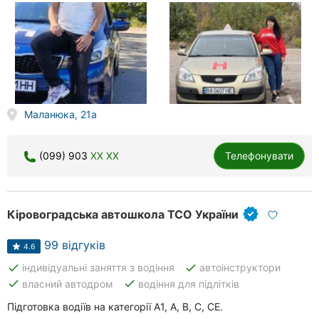
Маланюка, 21а
(099) 903
XX XX
Телефонувати
Кіровоградська автошкола ТСО України
99 відгуків
4.6
done
done
індивідуальні заняття з водіння
автоінструктори
done
done
власний автодром
водіння для підлітків
Підготовка водіїв на категорії А1, А, В, С, СЕ.