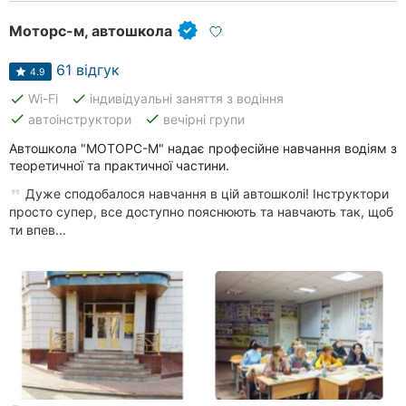
Моторс-м, автошкола
61 відгук
4.9
done
done
Wi-Fi
індивідуальні заняття з водіння
done
done
автоінструктори
вечірні групи
Автошкола "МОТОРС-М" надає професійне навчання водіям з
теоретичної та практичної частини.
Дуже сподобалося навчання в цій автошколі! Інструктори
просто супер, все доступно пояснюють та навчають так, щоб
ти впев...