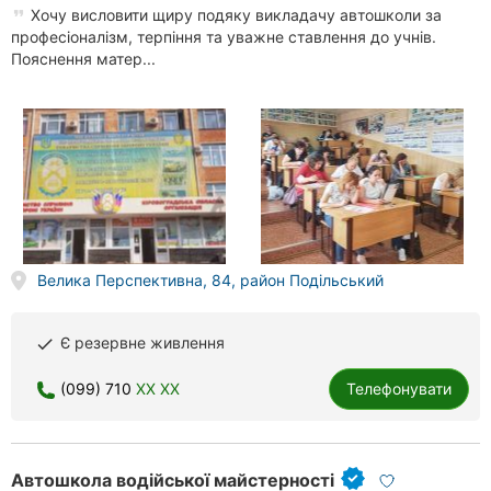
Хочу висловити щиру подяку викладачу автошколи за
професіоналізм, терпіння та уважне ставлення до учнів.
Пояснення матер...
Велика Перспективна, 84, район Подільський
Є резервне живлення
done
(099) 710
XX XX
Телефонувати
Автошкола водійської майстерності