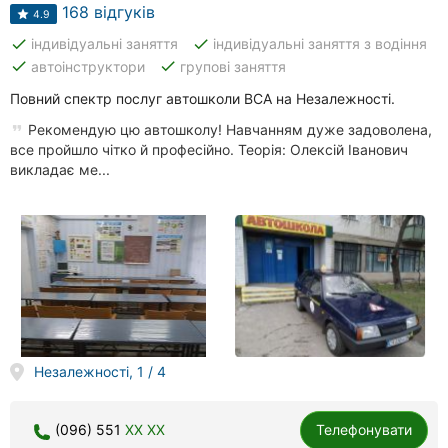
168 відгуків
4.9
done
done
індивідуальні заняття
індивідуальні заняття з водіння
done
done
автоінструктори
групові заняття
Повний спектр послуг автошколи ВСА на Незалежності.
Рекомендую цю автошколу! Навчанням дуже задоволена,
все пройшло чітко й професійно. Теорія: Олексій Іванович
викладає ме...
Незалежності, 1 / 4
(096) 551
XX XX
Телефонувати