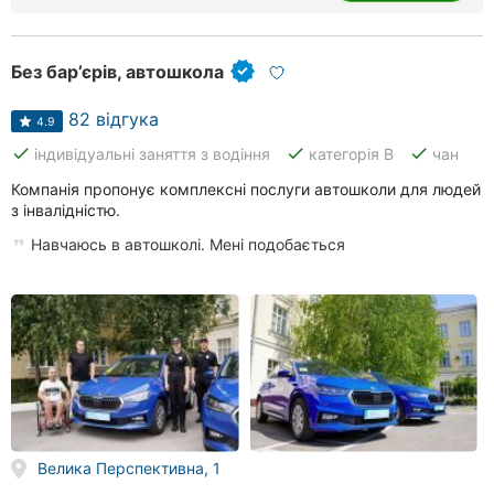
Без бар’єрів, автошкола
82 відгука
4.9
done
done
done
індивідуальні заняття з водіння
категорія В
чан
Компанія пропонує комплексні послуги автошколи для людей
з інвалідністю.
Навчаюсь в автошколі. Мені подобається
Велика Перспективна, 1