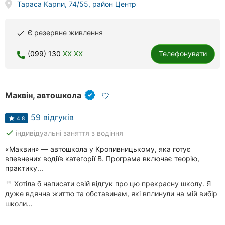
Тараса Карпи, 74/55, район Центр
Є резервне живлення
done
(099) 130
XX XX
Телефонувати
Маквін, автошкола
59 відгуків
4.8
done
індивідуальні заняття з водіння
«Маквин» — автошкола у Кропивницькому, яка готує
впевнених водіїв категорії В. Програма включає теорію,
практику...
Хотіла б написати свій відгук про цю прекрасну школу. Я
дуже вдячна життю та обставинам, які вплинули на мій вибір
школи...