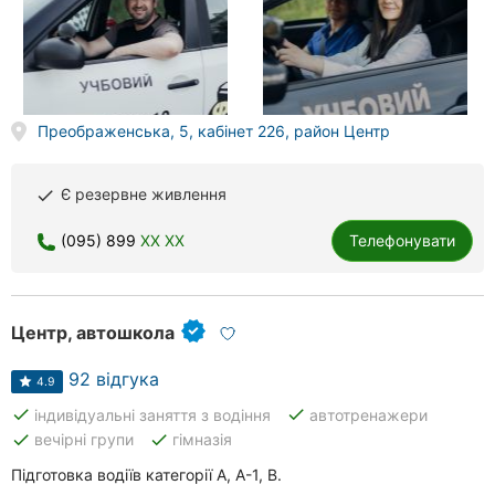
Херсон
Полтава
Чернігів
Преображенська, 5, кабінет 226, район Центр
Черкаси
Є резервне живлення
done
Чернівці
(095) 899
XX XX
Телефонувати
Суми
Івано-
Франківськ
Центр, автошкола
Луцьк
92 відгука
4.9
done
done
індивідуальні заняття з водіння
автотренажери
Ужгород
done
done
вечірні групи
гімназія
Підготовка водіїв категорії А, А-1, В.