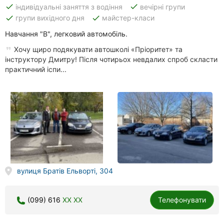
done
done
індивідуальні заняття з водіння
вечірні групи
done
done
групи вихідного дня
майстер-класи
Навчання "В", легковий автомобіль.
Хочу щиро подякувати автошколі «Пріоритет» та
інструктору Дмитру! Після чотирьох невдалих спроб скласти
практичний іспи...
вулиця Братів Ельворті, 304
(099) 616
XX XX
Телефонувати