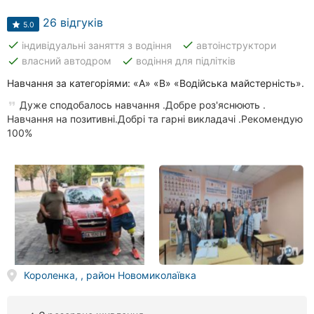
26 відгуків
5.0
done
done
індивідуальні заняття з водіння
автоінструктори
done
done
власний автодром
водіння для підлітків
Навчання за категоріями: «A» «B» «Водійська майстерність».
Дуже сподобалось навчання .Добре роз'яснюють .
Навчання на позитивні.Добрі та гарні викладачі .Рекомендую
100%
Короленка, , район Новомиколаївка