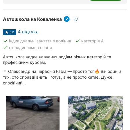
Автошкола на Коваленка
4 відгука
5.0
done
done
індивідуальні заняття з водіння
категорія А
done
післядипломна освіта
Автошкола надає навчання водіям різних категорій та
професійним курсам.
Олександр на червоній Fabia — просто топ🔥 Він один із
тих, хто справді вчить і готує, а не просто катає. Дуже
спокійний...