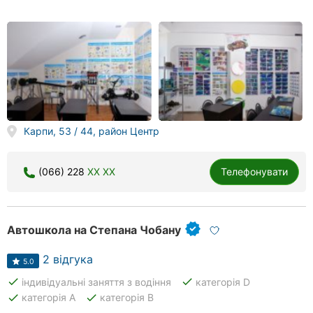
Карпи, 53 / 44, район Центр
(066) 228
XX XX
Телефонувати
Автошкола на Степана Чобану
2 відгука
5.0
done
done
індивідуальні заняття з водіння
категорія D
done
done
категорія А
категорія В