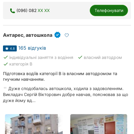
(096) 082
XX XX
Телефонувати
Антарес, автошкола
165 відгуків
4.8
done
done
індивідуальні заняття з водіння
власний автодром
done
категорія В
Підготовка водіїв категорії В із власним автодромом та
гнучким навчанням.
Дуже сподобалась автошкола, ходила з задоволенням.
Викладач Сергій Вікторович добре навчав, пояснював за що
дуже йому вд...