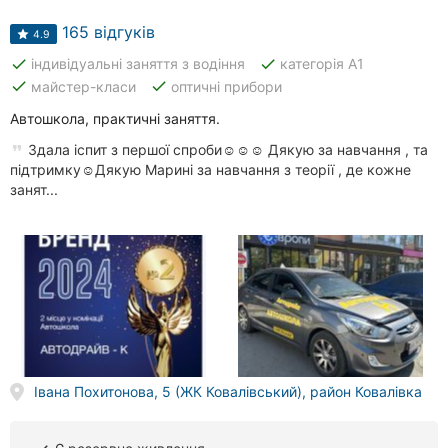
Автошколи
165 відгуків
4.9
Ресторани
done
done
індивідуальні заняття з водіння
категорія А1
done
done
майстер-класи
оптичні прибори
Всі
рубрики
Автошкола, практичні заняття.
Здала іспит з першої спроби☺️☺️☺️ Дякую за навчання , та
підтримку☺️Дякую Марині за навчання з теорії , де кожне
занят...
Всі
міста:
Кропивницький
Вінниця
Житомир
Івана Похитонова, 5 (ЖК Ковалівський), район Ковалівка
Тернопіль