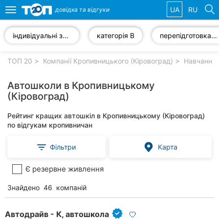
UA
RU
довідка та
відгуки
Toggle
navigation
індивідуальні заняття з водіння
категорія В
перепідготовка водіїв
Обрані
компанії
ТОП 20
Компанії Кропивницького (Кіровоград)
Навчання,
Автошколи в Кропивницькому
(Кіровоград)
Популярні
Рейтинг кращих автошкіл в Кропивницькому (Кіровоград)
рубрики:
по відгукам кропивничан
Стоматології
Фільтри
Карта
Приватні
Є резервне живлення
клініки
Знайдено
46
компаній
Ветеринарні
клініки
Автодрайв - К, автошкола