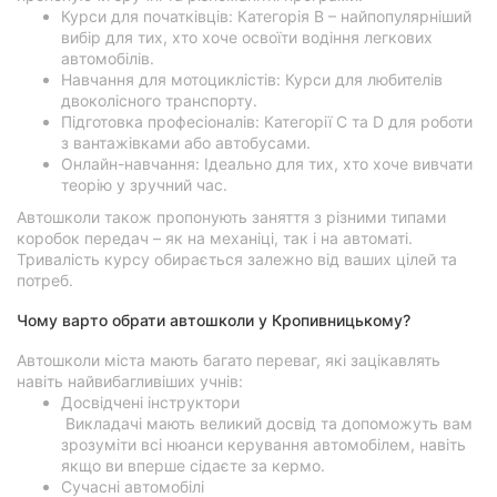
Курси для початківців: Категорія B – найпопулярніший
вибір для тих, хто хоче освоїти водіння легкових
автомобілів.
Навчання для мотоциклістів: Курси для любителів
двоколісного транспорту.
Підготовка професіоналів: Категорії C та D для роботи
з вантажівками або автобусами.
Онлайн-навчання: Ідеально для тих, хто хоче вивчати
теорію у зручний час.
Автошколи також пропонують заняття з різними типами
коробок передач – як на механіці, так і на автоматі.
Тривалість курсу обирається залежно від ваших цілей та
потреб.
Чому варто обрати автошколи у Кропивницькому?
Автошколи міста мають багато переваг, які зацікавлять
навіть найвибагливіших учнів:
Досвідчені інструктори
Викладачі мають великий досвід та допоможуть вам
зрозуміти всі нюанси керування автомобілем, навіть
якщо ви вперше сідаєте за кермо.
Сучасні автомобілі