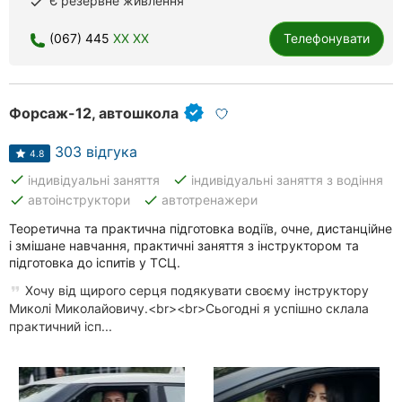
Є резервне живлення
done
Хмельницький
(067) 445
XX XX
Телефонувати
Рівне
Одеса
Форсаж-12, автошкола
Київ
303 відгука
4.8
Харків
done
done
індивідуальні заняття
індивідуальні заняття з водіння
done
done
автоінструктори
автотренажери
Запоріжжя
Теоретична та практична підготовка водіїв, очне, дистанційне
і змішане навчання, практичні заняття з інструктором та
Дніпро
підготовка до іспитів у ТСЦ.
Львів
Хочу від щирого серця подякувати своєму інструктору
Миколі Миколайовичу.<br><br>Сьогодні я успішно склала
практичний ісп...
Кривий
Ріг
Миколаїв