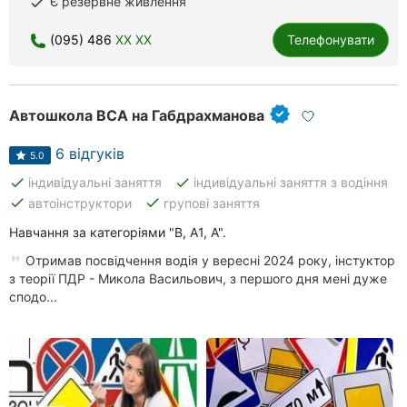
Є резервне живлення
done
(095) 486
XX XX
Телефонувати
Автошкола ВСА на Габдрахманова
6 відгуків
5.0
done
done
індивідуальні заняття
індивідуальні заняття з водіння
done
done
автоінструктори
групові заняття
Навчання за категоріями "В, А1, А".
Отримав посвідчення водія у вересні 2024 року, інстуктор
з теорії ПДР - Микола Васильович, з першого дня мені дуже
сподо...