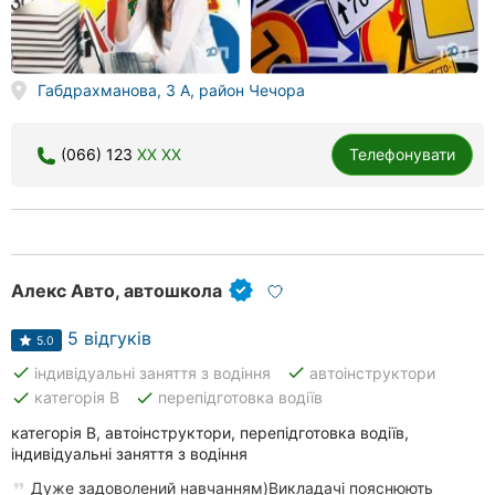
Габдрахманова, 3 А, район Чечора
(066) 123
XX XX
Телефонувати
Алекс Авто, автошкола
5 відгуків
5.0
done
done
індивідуальні заняття з водіння
автоінструктори
done
done
категорія В
перепідготовка водіїв
категорія В, автоінструктори, перепідготовка водіїв,
індивідуальні заняття з водіння
Дуже задоволений навчанням)Викладачі пояснюють