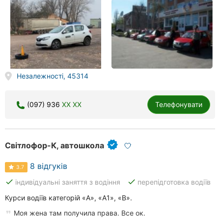
Незалежності, 45314
(097) 936
XX XX
Телефонувати
Світлофор-К, автошкола
8 відгуків
3.7
done
done
індивідуальні заняття з водіння
перепідготовка водіїв
Курси водіїв категорій «А», «А1», «В».
Моя жена там получила права. Все ок.