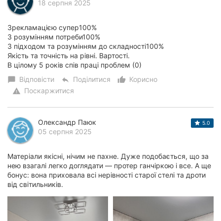
18 серпня 2025
Зрекламацією супер100%
З розумінням потреби100%
З підходом та розумінням до складності100%
Якість та точність на рівні. Вартості.
В цілому 5 років спів праці проблем (0)
Відповісти
Поділитися
Корисно
chat_bubble
reply
thumb_up_alt
Поскаржитися
warning
Олександр Паюк
5.0
05 серпня 2025
Матеріали якісні, нічим не пахне. Дуже подобається, що за
нею взагалі легко доглядати — протер ганчіркою і все. А ще
бонус: вона приховала всі нерівності старої стелі та дроти
від світильників.