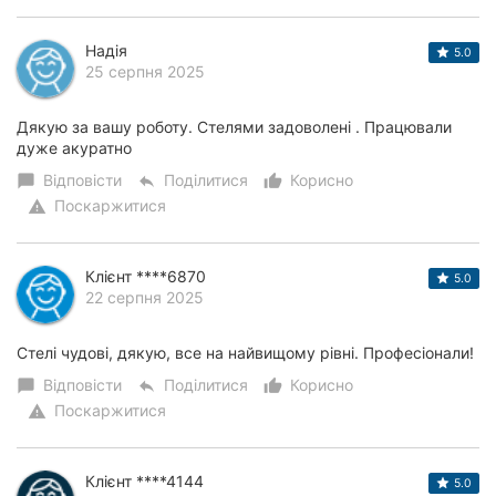
Надія
5.0
25 серпня 2025
Дякую за вашу роботу. Стелями задоволені . Працювали
дуже акуратно
Відповісти
Поділитися
Корисно
chat_bubble
reply
thumb_up_alt
Поскаржитися
warning
Клієнт ****6870
5.0
22 серпня 2025
Стелі чудові, дякую, все на найвищому рівні. Професіонали!
Відповісти
Поділитися
Корисно
chat_bubble
reply
thumb_up_alt
Поскаржитися
warning
Клієнт ****4144
5.0