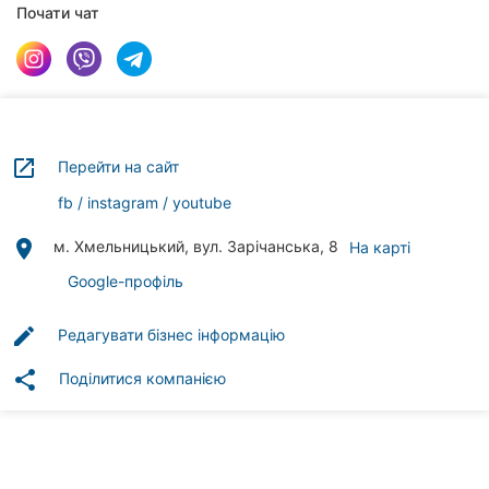
клініки
Почати чат
Ресторани
Всі
рубрики
launch
Перейти на сайт
fb
instagram
youtube
place
м. Хмельницький, вул. Зарічанська, 8
На карті
Всі
міста:
Google-профіль
Хмельницький
edit
Редагувати бізнес інформацію
Вінниця
share
Поділитися компанією
Житомир
Тернопіль