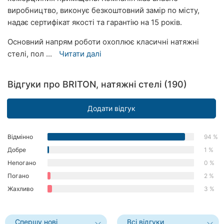
виробництво, виконує безкоштовний замір по місту,
Херсон
надає сертифікат якості та гарантію на 15 років.
Полтава
Основний напрям роботи охоплює класичні натяжні
стелі, пол ...
Читати далі
Чернігів
Черкаси
Відгуки про BRITON, натяжні стелі (190)
Чернівці
Додати відгук
Суми
Відмінно
94 %
Івано-
Франківськ
Добре
1 %
Непогано
0 %
Луцьк
Погано
2 %
Жахливо
3 %
Ужгород
Карпати
Спершу нові
Всі відгуки