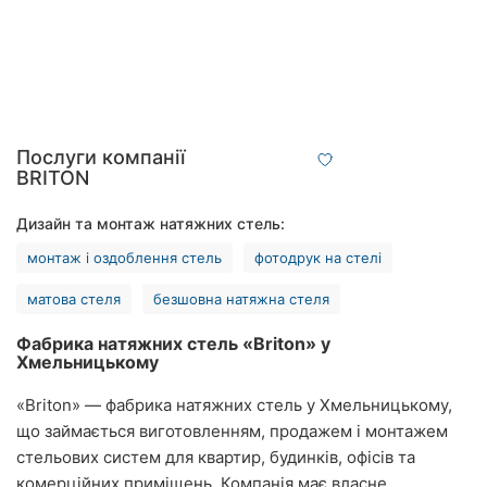
Рівне
Одеса
Кропивницький
Послуги компанії
Київ
BRITON
Харків
Дизайн та монтаж натяжних стель:
Запоріжжя
монтаж і оздоблення стель
фотодрук на стелі
матова стеля
безшовна натяжна стеля
Дніпро
Фабрика натяжних стель «Briton» у
Львів
Хмельницькому
Кривий
«Briton» — фабрика натяжних стель у Хмельницькому,
Ріг
що займається виготовленням, продажем і монтажем
стельових систем для квартир, будинків, офісів та
Миколаїв
комерційних приміщень. Компанія має власне