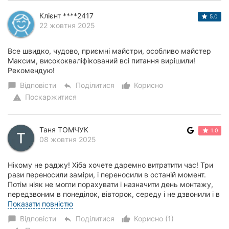
Клієнт ****2417
5.0
22 жовтня 2025
Все швидко, чудово, приємні майстри, особливо майстер
Максим, висококваліфікований всі питання вирішили!
Рекомендую!
Відповісти
Поділитися
Корисно
chat_bubble
reply
thumb_up_alt
Поскаржитися
warning
Таня ТОМЧУК
1.0
08 жовтня 2025
Нікому не раджу! Хіба хочете даремно витратити час! Три
рази переносили заміри, і переносили в останій момент.
Потім ніяк не могли порахувати і назначити день монтажу,
передзвоним в понеділок, вівторок, середу і не дзвонили і в
кінці кінців написали...
Показати повністю
Відповісти
Поділитися
Корисно (1)
chat_bubble
reply
thumb_up_alt