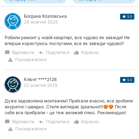
Богдана Козловська
5.0
24 жовтня 2025
Робили ремонт у новій квартирі, все чудово як завжди! Не
вперше користуюсь послугами, все як завжди чудово!!
Відповісти
Поділитися
Корисно
chat_bubble
reply
thumb_up_alt
Поскаржитися
warning
Клієнт ****2126
5.0
22 жовтня 2025
Дуже задоволена монтажем! Приїхали вчасно, все зробили
акуратно і швидко. Стеля виглядає ідеально!!!😍😍 Після
себе все прибрали - це теж великий плюс. Рекомендую!
Відповісти
Поділитися
Корисно
chat_bubble
reply
thumb_up_alt
Поскаржитися
warning