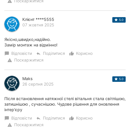
Поскаржитися
warning
Клієнт ****5555
5.0
07 жовтня 2025
Якісно,швидко,надійно.
Замір монтаж на відмінно!
Відповісти
Поділитися
Корисно
chat_bubble
reply
thumb_up_alt
Поскаржитися
warning
Maks
5.0
26 серпня 2025
Після встановлення натяжної стелі вітальня стала світлішою,
затишнішою , сучаснішою. Чудове рішення для оновлення
інтер'єру
Відповісти
Поділитися
Корисно
chat_bubble
reply
thumb_up_alt
Поскаржитися
warning