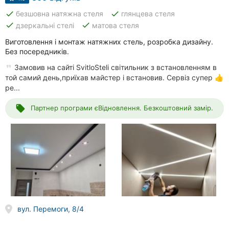
done
done
безшовна натяжна стеля
глянцева стеля
done
done
дзеркальні стелі
матова стеля
Виготовлення і монтаж натяжних стель, розробка дизайну.
Без посередників.
Замовив на сайті SvitloSteli світильник з встановленням в
той самий день,приїхав майстер і встановив. Сервіз супер 👍
ре...
local_offer
Партнер програми єВідновлення. Безкоштовний замір.
вул. Перемоги, 8/4