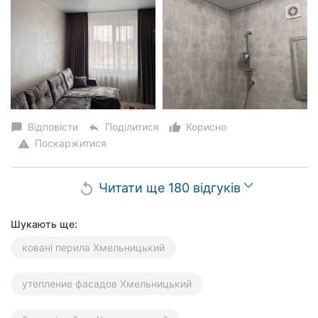
Відповісти
Поділитися
Корисно
chat_bubble
reply
thumb_up_alt
Поскаржитися
warning
Читати ще 180 відгуків
replay
Шукають ще:
ковані перила Хмельницький
утепление фасадов Хмельницький