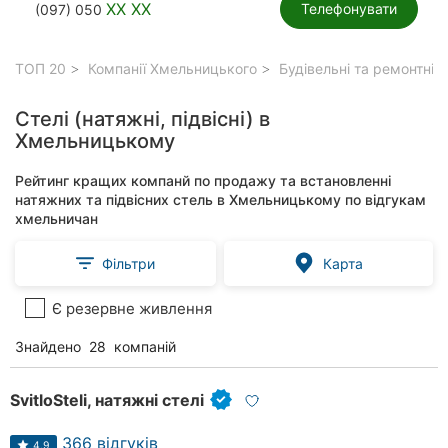
XX XX
Телефонувати
(097) 050
ТОП 20
Компанії Хмельницького
Будівельні та ремонтні
Стелі (натяжні, підвісні) в
Хмельницькому
Рейтинг кращих компанй по продажу та встановленні
натяжних та підвісних стель в Хмельницькому по відгукам
хмельничан
Фільтри
Карта
Є резервне живлення
Знайдено
28
компаній
SvitloSteli, натяжні стелі
366 відгуків
4.9