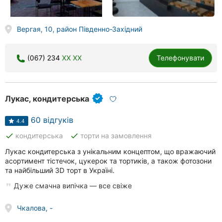
Вергая, 10, район Південно-Західний
(067) 234
XX XX
Телефонувати
Лукас, кондитерська
60 відгуків
4.4
done
done
кондитерська
торти на замовлення
Лукас кондитерська з унікальним концептом, що вражаючий
асортимент тістечок, цукерок та тортиків, а також фотозони
та найбільший 3D торт в Україні.
Дуже смачна випічка — все свіже
Чкалова, -