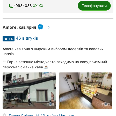
(093) 038
XX XX
Телефонувати
Amore, кав'ярня
46 відгуків
4.5
Amore кав'ярня з широким вибором десертів та кавових
напоїв.
Гарне затишне місце,часто заходимо на каву,приємний
персонал,смачна кава ☕️
Героїв Дніпра, 1А / 3, район Митниця