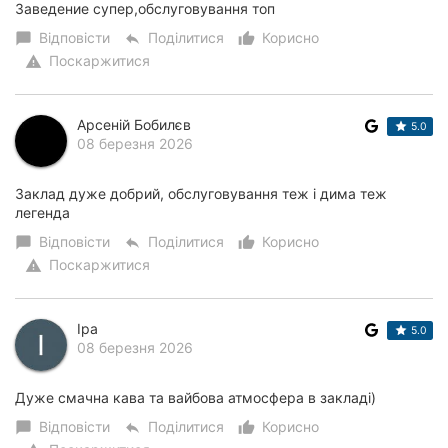
Заведение супер,обслуговування топ
Відповісти
Поділитися
Корисно
chat_bubble
reply
thumb_up_alt
Поскаржитися
warning
Арсеній Бобилєв
5.0
08 березня 2026
Заклад дуже добрий, обслуговування теж і дима теж
легенда
Відповісти
Поділитися
Корисно
chat_bubble
reply
thumb_up_alt
Поскаржитися
warning
Іра
5.0
08 березня 2026
Дуже смачна кава та вайбова атмосфера в закладі)
Відповісти
Поділитися
Корисно
chat_bubble
reply
thumb_up_alt