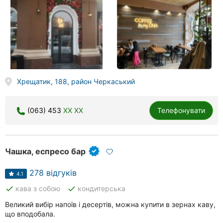
Хрещатик, 188, район Черкаський
(063) 453
XX XX
Телефонувати
Чашка, еспресо бар
278 відгуків
4.1
done
done
кава з собою
кондитерська
Великий вибір напоїв і десертів, можна купити в зернах каву,
що вподобала.