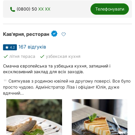
(0800) 50
XX XX
Телефонувати
Кав'ярня, ресторан
167 відгуків
4.2
done
done
літня тераса
узбекская кухня
Смачна європейська та узбецька кухня, затишний і
ексклюзивний заклад для всіх заходів.
Святкував з родиною ювілей на другому поверсі. Все було
просто чудово. Адміністратор Ліза і офіціант Юлія, дуже
вдячний...