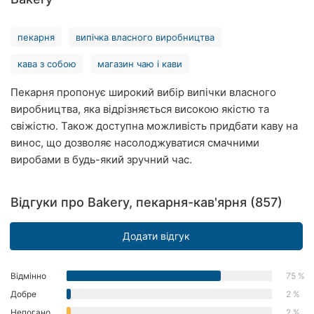
Хмельницький
пекарня
випічка власного виробництва
Рівне
кава з собою
магазин чаю і кави
Одеса
Пекарня пропонує широкий вибір випічки власного
Кропивницький
виробництва, яка відрізняється високою якістю та
свіжістю. Також доступна можливість придбати каву на
Київ
винос, що дозволяє насолоджуватися смачними
виробами в будь-який зручний час.
Харків
Запоріжжя
Відгуки про Bakery, пекарня-кав'ярня (857)
Дніпро
Додати відгук
Львів
Відмінно
75 %
Кривий
Добре
2 %
Ріг
Непогано
2 %