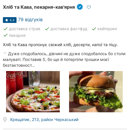
Хліб та Кава, пекарня-кав'ярня
79 відгуків
4.4
done
done
done
доставка страв
доставка фастфуд
кейтеринг
done
пекарня
Хліб та Кава пропонує свіжий хліб, десерти, напої та піцу.
Дуже сподобалось, дівчині не дуже сподобалось бо столи
малуваті. Поставив 5, бо ще й потерпіли трошки моєї
безтактовност...
Хрещатик, 213, район Черкаський