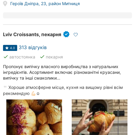
Героїв Дніпра, 23, район Митниця
Lviv Croissants, пекарня
313 відгуків
4.0
done
done
автостоянка
пекарня
Пропонує випічку власного виробництва з натуральних
інгредієнтів. Асортимент включає різноманітні круасани,
випічку та інші смаколики...
Хороше атмосферне місце, кухня на вищому рівні всім
рекомендую 💪🏻☺️