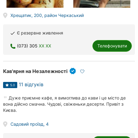
Хрещатик, 200, район Черкаський
Є резервне живлення
done
(073) 305
XX XX
Телефонувати
Кав'ярня на Незалежності
11 відгуків
5.0
Дуже приємне кафе, я вимоглива до кави і це місто де
вона дійсно смачна. Чудові, свіженьки десерти. Привіт з
Києва.
Садовий проїзд, 4