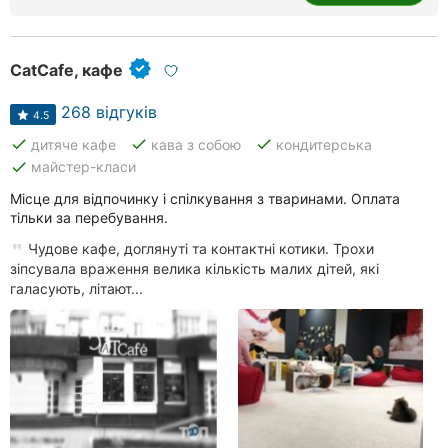
CatCafe, кафе
268 відгуків
4.5
done
done
done
дитяче кафе
кава з собою
кондитерська
done
майстер-класи
Місце для відпочинку і спілкування з тваринами. Оплата
тільки за перебування.
Чудове кафе, доглянуті та контактні котики. Трохи
зіпсувала враження велика кількість малих дітей, які
галасують, літают...