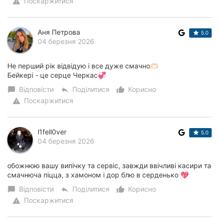
Поскаржитися
warning
Аня Петрова
5.0
04 березня 2026
Не перший рік відвідую і все дуже смачно🫶🏻
Бейкері - це серце Черкас💞
Відповісти
Поділитися
Корисно
chat_bubble
reply
thumb_up_alt
Поскаржитися
warning
l1fell0ver
5.0
04 березня 2026
обожнюю вашу випічку та сервіс, завжди ввічливі касири та
смачнюча піцца, з хамоном і дор блю в серденько 💖
Відповісти
Поділитися
Корисно
chat_bubble
reply
thumb_up_alt
Поскаржитися
warning