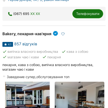
(067) 695
XX XX
Телефонувати
Bakery, пекарня-кав'ярня
857 відгуків
4.1
done
done
випічка власного виробництва
кава з собою
done
done
магазин чаю і кави
пекарня
пекарня, кава з собою, випічка власного виробництва,
магазин чаю і кави
Заведение супер,обслуговування топ