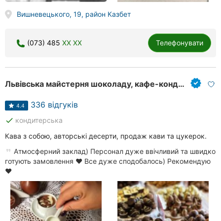
Вишневецького, 19, район Казбет
(073) 485
XX XX
Телефонувати
Львівська майстерня шоколаду, кафе-кондитерська
336 відгуків
4.4
done
кондитерська
Кава з собою, авторські десерти, продаж кави та цукерок.
Атмосферний заклад) Персонал дуже ввічливий та швидко
готують замовлення ❤️ Все дуже сподобалось) Рекомендую
❤️