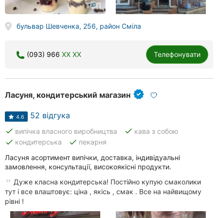
бульвар Шевченка, 256, район Сміла
(093) 966
XX XX
Телефонувати
Ласуня, кондитерський магазин
52 відгука
4.6
done
done
випічка власного виробництва
кава з собою
done
done
кондитерська
пекарня
Ласуня асортимент випічки, доставка, індивідуальні
замовлення, консультації, високоякісні продукти.
Дуже класна кондитерська! Постійно купую смаколики
тут і все влаштовує: ціна , якісь , смак . Все на найвищому
рівні !