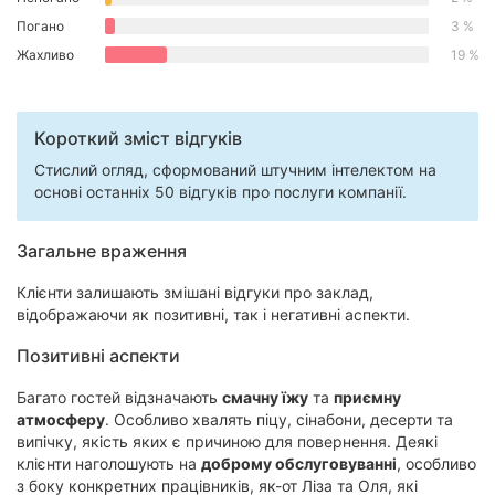
Миколаїв
Погано
3 %
Жахливо
19 %
Херсон
Полтава
Короткий зміст відгуків
Чернігів
Стислий огляд, сформований штучним інтелектом на
основі останніх 50 відгуків про послуги компанії.
Чернівці
Загальне враження
Суми
Клієнти залишають змішані відгуки про заклад,
Івано-
відображаючи як позитивні, так і негативні аспекти.
Франківськ
Позитивні аспекти
Луцьк
Багато гостей відзначають
смачну їжу
та
приємну
атмосферу
. Особливо хвалять піцу, сінабони, десерти та
Ужгород
випічку, якість яких є причиною для повернення. Деякі
клієнти наголошують на
доброму обслуговуванні
, особливо
Карпати
з боку конкретних працівників, як-от Ліза та Оля, які