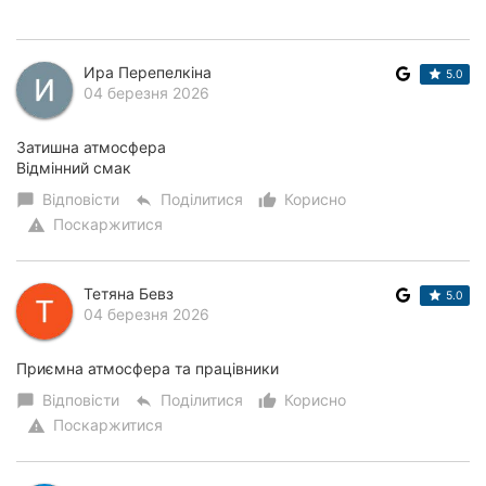
Ира Перепелкіна
5.0
04 березня 2026
Затишна атмосфера
Відмінний смак
Відповісти
Поділитися
Корисно
chat_bubble
reply
thumb_up_alt
Поскаржитися
warning
Тетяна Бевз
5.0
04 березня 2026
Приємна атмосфера та працівники
Відповісти
Поділитися
Корисно
chat_bubble
reply
thumb_up_alt
Поскаржитися
warning