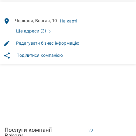
Автошколи
Ресторани
place
Черкаси, Вергая, 10
На карті
Всі
Ще адреси (3)
рубрики
edit
Редагувати бізнес інформацію
share
Поділитися компанією
Всі
міста:
Черкаси
Вінниця
Житомир
Тернопіль
Послуги компанії
Bakery