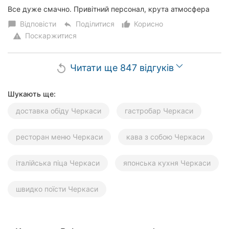
Все дуже смачно. Привітний персонал, крута атмосфера
Відповісти
Поділитися
Корисно
chat_bubble
reply
thumb_up_alt
Поскаржитися
warning
Читати ще 847 відгуків
replay
Шукають ще:
доставка обіду Черкаси
гастробар Черкаси
ресторан меню Черкаси
кава з собою Черкаси
італійська піца Черкаси
японська кухня Черкаси
швидко поїсти Черкаси