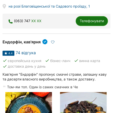
на розі Благовіщенської та Садового проїзду, 1
(063) 747
XX XX
Телефонувати
Ендорфін, кав'ярня
74 відгука
4.4
done
done
done
європейська кухня
бізнес-ланч
винна карта
done
доставка день у день
Кав'ярня "Ендорфін" пропонує смачні страви, запашну каву
та десерти власного виробництва, а також доставку.
Том-ям топ. Один із самих смачних в Че