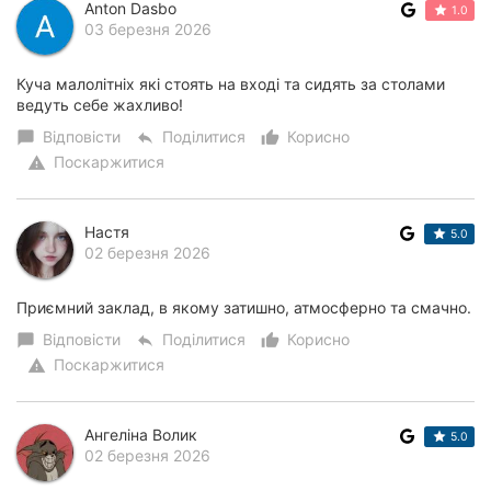
Anton Dasbo
1.0
03 березня 2026
Куча малолітніх які стоять на вході та сидять за столами
ведуть себе жахливо!
Відповісти
Поділитися
Корисно
chat_bubble
reply
thumb_up_alt
Поскаржитися
warning
Настя
5.0
02 березня 2026
Приємний заклад, в якому затишно, атмосферно та смачно.
Відповісти
Поділитися
Корисно
chat_bubble
reply
thumb_up_alt
Поскаржитися
warning
Ангеліна Волик
5.0
02 березня 2026