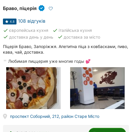
Браво, піцерія
108 відгуків
4.8
done
done
європейська кухня
італійська кухня
done
done
доставка день у день
доставка за місто
Піцерія Браво, Запоріжжя. Апетитна піца з ковбасками, пиво,
кава, чай, доставка.
Любимая пиццерия уже многие годы 💕
проспект Соборний, 212, район Старе Місто