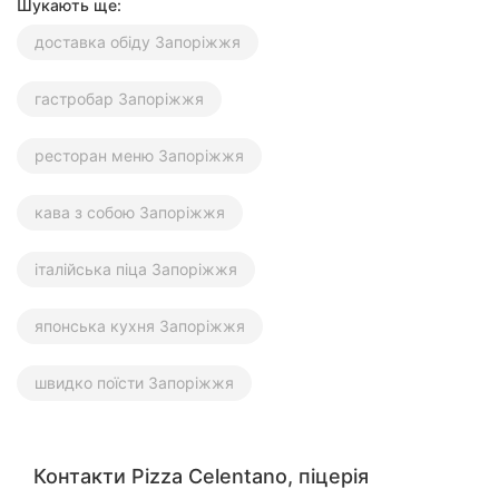
Шукають ще:
доставка обіду Запоріжжя
гастробар Запоріжжя
ресторан меню Запоріжжя
кава з собою Запоріжжя
італійська піца Запоріжжя
японська кухня Запоріжжя
швидко поїсти Запоріжжя
Контакти Pizza Celentano, піцерія