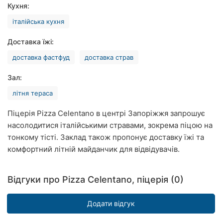
Кухня:
Хмельницький
італійська кухня
Рівне
Доставка їжі:
Одеса
доставка фастфуд
доставка страв
Кропивницький
Зал:
літня тераса
Київ
Піцерія Pizza Celentano в центрі Запоріжжя запрошує
Харків
насолодитися італійськими стравами, зокрема піцою на
тонкому тісті. Заклад також пропонує доставку їжі та
Дніпро
комфортний літній майданчик для відвідувачів.
Львів
Відгуки про Pizza Celentano, піцерія (0)
Кривий
Ріг
Додати відгук
Миколаїв