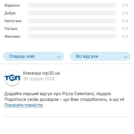
Відмінно
0 %
Херсон
Добре
0 %
Полтава
Непогано
0 %
Погано
0 %
Чернігів
Жахливо
0 %
Черкаси
Спершу нові
Всі відгуки
Чернівці
Суми
Команда top20.ua
28 грудня 2022
Івано-
Франківськ
Додайте перший відгук про Pizza Celentano, піцерія.
Поділіться своїм досвідом – що Вам сподобалось, а що ні!
Луцьк
Це допоможе іншим жителям Запоріжжя зроби...
Показати повністю
Ужгород
Карпати