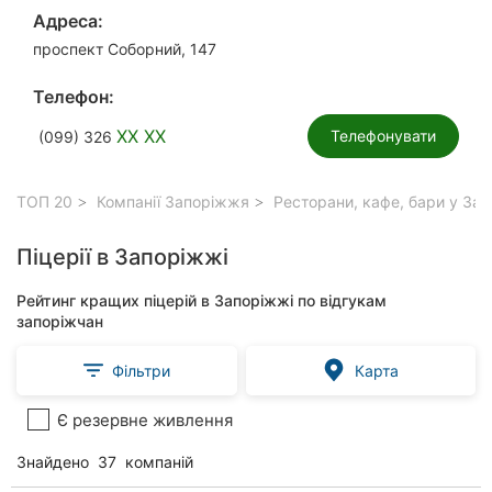
Адреса:
проспект Соборний, 147
Телефон:
XX XX
Телефонувати
(099) 326
ТОП 20
Компанії Запоріжжя
Ресторани, кафе, бари у За
Піцерії в Запоріжжі
Рейтинг кращих піцерій в Запоріжжі по відгукам
запоріжчан
Фільтри
Карта
Є резервне живлення
Знайдено
37
компаній