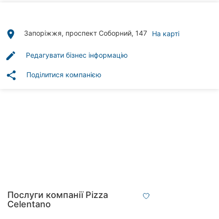
Автошколи
Ресторани
place
Запоріжжя, проспект Соборний, 147
На карті
Всі
edit
Редагувати бізнес інформацію
рубрики
share
Поділитися компанією
Всі
міста:
Запоріжжя
Вінниця
Житомир
Послуги компанії Pizza
Celentano
Тернопіль