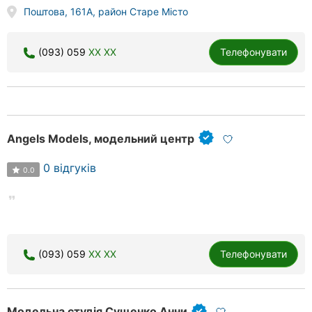
Поштова, 161A, район Старе Місто
(093) 059
XX XX
Телефонувати
Angels Models, модельний центр
0 відгуків
0.0
(093) 059
XX XX
Телефонувати
Модельна студія Сущенко Анни