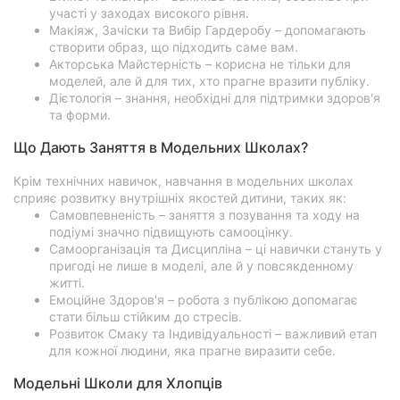
участі у заходах високого рівня.
Макіяж, Зачіски та Вибір Гардеробу – допомагають
створити образ, що підходить саме вам.
Акторська Майстерність – корисна не тільки для
моделей, але й для тих, хто прагне вразити публіку.
Дієтологія – знання, необхідні для підтримки здоров'я
та форми.
Що Дають Заняття в Модельних Школах?
Крім технічних навичок, навчання в модельних школах
сприяє розвитку внутрішніх якостей дитини, таких як:
Самовпевненість – заняття з позування та ходу на
подіумі значно підвищують самооцінку.
Самоорганізація та Дисципліна – ці навички стануть у
пригоді не лише в моделі, але й у повсякденному
житті.
Емоційне Здоров'я – робота з публікою допомагає
стати більш стійким до стресів.
Розвиток Смаку та Індивідуальності – важливий етап
для кожної людини, яка прагне виразити себе.
Модельні Школи для Хлопців