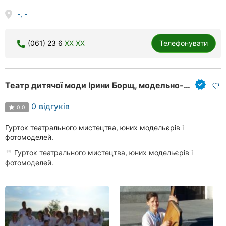
Херсон
-, -
Полтава
(061) 23 6
XX XX
Телефонувати
Чернігів
Черкаси
Театр дитячої моди Ірини Борщ, модельно-театральне агентство
Чернівці
0 відгуків
0.0
Суми
Гурток театрального мистецтва, юних модельєрів і
фотомоделей.
Івано-
Франківськ
Гурток театрального мистецтва, юних модельєрів і
фотомоделей.
Луцьк
Ужгород