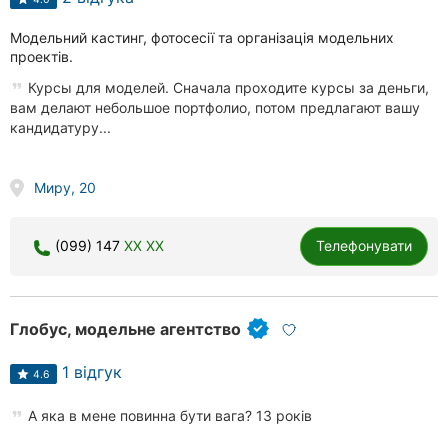
Хмельницький
Модельний кастинг, фотосесії та організація модельних
проектів.
Рівне
Курсы для моделей. Сначала проходите курсы за деньги,
Одеса
вам делают небольшое портфолио, потом предлагают вашу
кандидатуру...
Кропивницький
Миру, 20
Київ
Харків
(099) 147
XX XX
Телефонувати
Дніпро
Львів
Глобус, модельне агентство
Кривий
1 відгук
4.6
Ріг
А яка в мене повинна бути вага? 13 років
Миколаїв