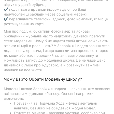
відгуків у даній рубриці;
✔ поділіться з друзями інформацією про Ваші
найулюбленіші заклади через соціальні мережі;
✔ переглядайте телефони, адреси, фото компаній, їх місце
розташування на карті.
Мрії про подіум, об'єктиви фотокамер та яскраві
обкладинки журналів часто надихають дівчаток прагнути
стати моделями. Чому б не надати своїй дитині можливість
втілити ці мрії в реальність? У Запоріжжі моделювання стає
дедалі популярнішим, і якщо ваша дитина проявляє інтерес
до моди або має природний талант, варто розглянути
можливість запису до модельної школи. Це не лише шанс
дізнатися більше про індустрію, а й розвинути важливі
навички на все життя.
Чому Варто Обрати Модельну Школу?
Модельні школи Запоріжжя надають навчання, яке охоплює
всі аспекти модельного бізнесу. Основні напрямки
включають:
Позування та Подіумна Хода – фундаментальні
навички, без яких не обійдеться жоден модел.
Етикет та Манери – важлива частина, особливо при