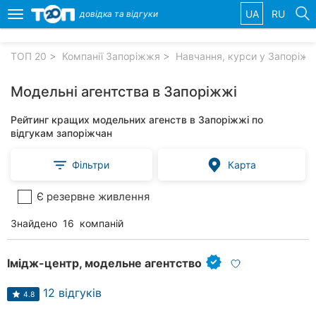
UA
RU
довідка та
відгуки
Toggle
navigation
ТОП 20
Компанії Запоріжжя
Навчання, курси у Запоріжж
Обрані
компанії
Модельні агентства в Запоріжжі
Рейтинг кращих модельних агенств в Запоріжжі по
відгукам запоріжчан
Популярні
Фільтри
Карта
рубрики:
Є резервне живлення
Ветеринарні
клініки
Знайдено
16
компаній
Стоматології
Імідж-центр, модельне агентство
Приватні
клініки
12 відгуків
4.8