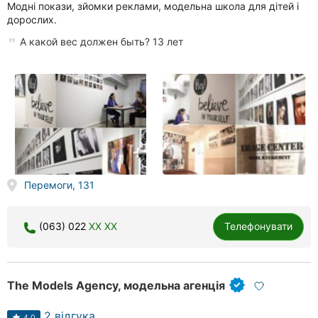
Автошколи
Модні покази, зйомки реклами, модельна школа для дітей і
дорослих.
Ресторани
А какой вес должен быть? 13 лет
Всі
рубрики
Всі
міста:
Перемоги, 131
Запоріжжя
(063) 022
XX XX
Телефонувати
Вінниця
Житомир
The Models Agency, модельна агенція
Тернопіль
2 відгука
4.0