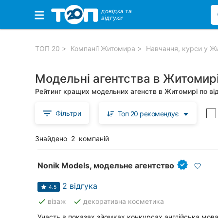
довідка та
відгуки
Обрані компанії
ТОП 20
Компанії Житомира
Навчання, курси у Ж
Модельні агентства в Житомир
Популярні рубрики:
Рейтинг кращих модельних агенств в Житомирі по в
Автошколи
Фільтри
Топ 20 рекомендує
Приватні клініки
Знайдено
2
компаній
Стоматології
Ветеринарні клініки
Nonik Models, модельне агентство
Ресторани
2 відгука
4.5
done
done
візаж
декоративна косметика
Всі рубрики
Участь в показах,зйомках,конкурсах,англійська мова