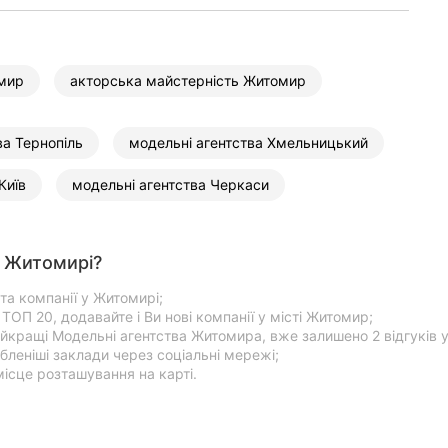
мир
акторська майстерність Житомир
ва Тернопіль
модельні агентства Хмельницький
Київ
модельні агентства Черкаси
у Житомирі?
та компанії у Житомирі;
ОП 20, додавайте і Ви нові компанії у місті Житомир;
айкращі Модельні агентства Житомира, вже залишено 2 відгуків у
леніші заклади через соціальні мережі;
місце розташування на карті.