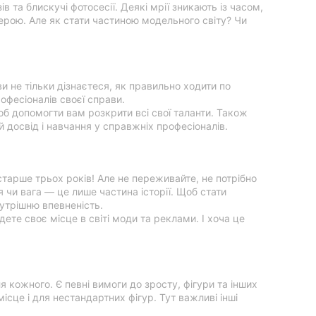
та блискучі фотосесії. Деякі мрії зникають із часом,
сферою. Але як стати частиною модельного світу? Чи
и не тільки дізнаєтеся, як правильно ходити по
офесіоналів своєї справи.
б допомогти вам розкрити всі свої таланти. Також
й досвід і навчання у справжніх професіоналів.
старше трьох років! Але не переживайте, не потрібно
чи вага — це лише частина історії. Щоб стати
нутрішню впевненість.
ете своє місце в світі моди та реклами. І хоча це
я кожного. Є певні вимоги до зросту, фігури та інших
ісце і для нестандартних фігур. Тут важливі інші