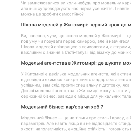
Чи замислювалися ви коли-небудь про модельну кар'єр
але інші супроводжують нас через усе життя. І навіть
Суми
можна це зробити самостійно?
Івано-Франківськ
Школа моделей у Житомирі: перший крок до м
Луцьк
Ви, напевно, чули, що школа моделей у Житомирі — це
подіуму чи позувати перед камерою, але й навчитеся в
Ужгород
Школа моделей співпрацює з психологами, акторами, 
важливим є знання в б'юті-галузі: від візажу до мані
Модельні агентства в Житомирі: де шукати мо
У Житомирі є декілька модельних агентств, які активн
відповідати якимось конкретним стандартам: агентст
успішним, вам слід пройти спеціальну підготовку, яка
Дитячі модельні агентства в Житомирі можуть стати ід
серйозний бізнес, завжди є місце для унікальних тала
Модельний бізнес: кар'єра чи хобі?
Модельний бізнес — це не тільки про стиль і красу, а 
параметрів. Але навіть якщо ви не відповідаєте станда
якості: наполегливість, емоційна стійкість і готовніст