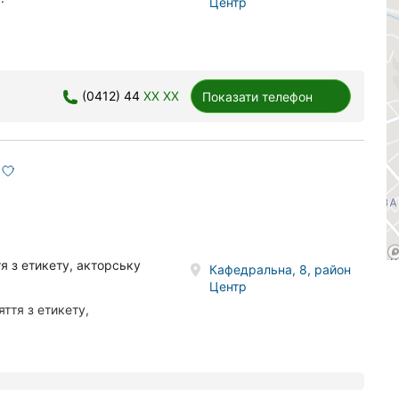
Центр
(0412) 44
XX XX
Показати телефон
тя з етикету, акторську
Кафедральна, 8, район
Центр
яття з етикету,