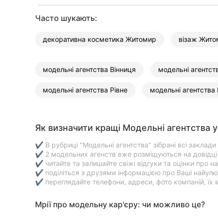
Харків
Часто шукають:
Запоріжжя
декоративна косметика Житомир
візаж Жито
Дніпро
Львів
модельні агентства Вінниця
модельні агентст
Кривий Ріг
модельні агентства Рівне
модельні агентства 
Миколаїв
Як визначити кращі Модельні агентства 
Херсон
✔ В рубриці "Модельні агентства" зібрані всі заклади 
Полтава
✔ 2 модельних агенств вже розміщуються на довідці Т
✔ читайте та залишайте свіжі відгуки та оцінки про н
Чернігів
✔ поділіться з друзями інформацією про Ваші найулюб
✔ переглядайте телефони, адреси, фото компаній, їх 
Черкаси
Мрії про модельну кар'єру: чи можливо це?
Чернівці