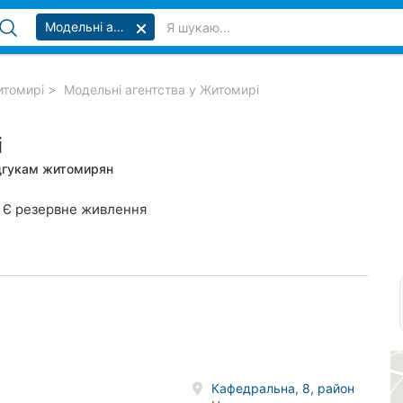
Модельні агентства
итомирі
Модельні агентства у Житомирі
і
ідгукам житомирян
Є резервне живлення
Кафедральна, 8, район
.