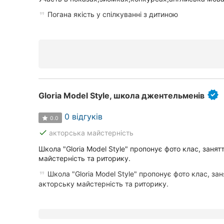
Погана якість у спілкуванні з дитиною
Всі міста:
Житомир
Вінниця
Gloria Model Style, школа джентельменів
Тернопіль
0 відгуків
Хмельницький
0.0
done
акторська майстерність
Рівне
Школа "Gloria Model Style" пропонує фото клас, занят
майстерність та риторику.
Одеса
Школа "Gloria Model Style" пропонує фото клас, зан
Кропивницький
акторську майстерність та риторику.
Київ