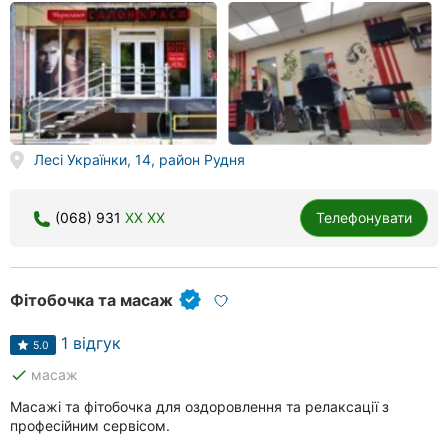
Лесі Українки, 14, район Рудня
(068) 931
XX XX
Телефонувати
Фітобочка та масаж
1 відгук
5.0
done
масаж
Масажі та фітобочка для оздоровлення та релаксації з
професійним сервісом.