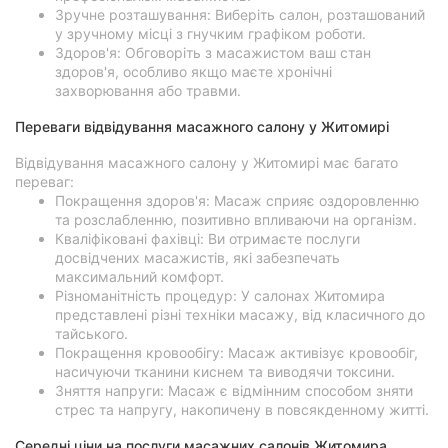
Зручне розташування: Виберіть салон, розташований
у зручному місці з гнучким графіком роботи.
Здоров'я: Обговоріть з масажистом ваш стан
здоров'я, особливо якщо маєте хронічні
захворювання або травми.
Переваги відвідування масажного салону у Житомирі
Відвідування масажного салону у Житомирі має багато
переваг:
Покращення здоров'я: Масаж сприяє оздоровленню
та розслабленню, позитивно впливаючи на організм.
Кваліфіковані фахівці: Ви отримаєте послуги
досвідчених масажистів, які забезпечать
максимальний комфорт.
Різноманітність процедур: У салонах Житомира
представлені різні техніки масажу, від класичного до
тайського.
Покращення кровообігу: Масаж активізує кровообіг,
насичуючи тканини киснем та виводячи токсини.
Зняття напруги: Масаж є відмінним способом зняти
стрес та напругу, накопичену в повсякденному житті.
Середні ціни на послуги масажних салонів Житомира