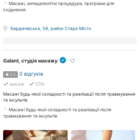
Масажі, антицелюлітні процедури, програми для
схуднення.
Бердичівська, 58, район Старе Місто
Galant, студія масажу
0 відгуків
0.0
done
done
масаж
СПА
Масажі будь-якої складності та реалізації після травмування
та інсультів
Масажі будь-якої складності та реалізації після
травмування та інсультів