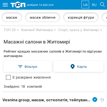
UA
RU
довідка та
відгуки
Toggle
navigation
масаж
масаж обличчя
корекція фігури
Обрані
компанії
ТОП 20
Компанії Житомира
Спорт, краса у Житомирі
Ма
Масажні салони в Житомирі
Рейтинг кращих масажних салонів в Житомирі по відгукам
Популярні
житомирян
рубрики:
Фільтри
Карта
Автошколи
Є резервне живлення
Приватні
клініки
Знайдено
18
компаній
Стоматології
Vesnina group, масаж, остеопатія, тейпування
Ветеринарні