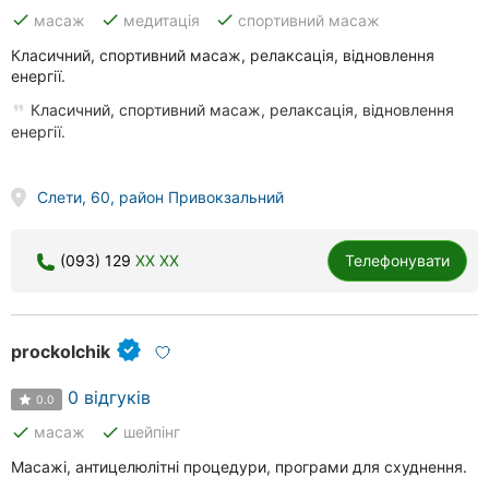
done
done
done
масаж
медитація
спортивний масаж
Класичний, спортивний масаж, релаксація, відновлення
енергії.
Класичний, спортивний масаж, релаксація, відновлення
енергії.
Слети, 60, район Привокзальний
(093) 129
XX XX
Телефонувати
prockolchik
0 відгуків
0.0
done
done
масаж
шейпінг
Масажі, антицелюлітні процедури, програми для схуднення.