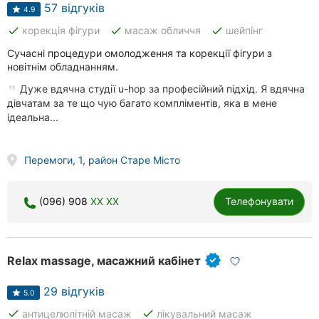
57 відгуків
4.9
Херсон
done
done
done
корекція фігури
масаж обличчя
шейпінг
Полтава
Сучасні процедури омолодження та корекції фігури з
новітнім обладнанням.
Чернігів
Дуже вдячна студії u-hop за професійний підхід. Я вдячна
дівчатам за те що чую багато компліментів, яка в мене
Черкаси
ідеальна...
Чернівці
Перемоги, 1, район Старе Місто
Суми
Івано-
(096) 908
XX XX
Телефонувати
Франківськ
Луцьк
Relax massage, масажний кабінет
Ужгород
29 відгуків
5.0
Карпати
done
done
антицелюлітній масаж
лікувальний масаж