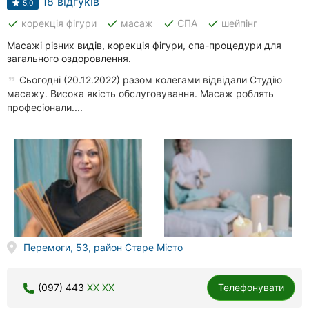
18 відгуків
5.0
done
done
done
done
корекція фігури
масаж
СПА
шейпінг
Масажі різних видів, корекція фігури, спа-процедури для
загального оздоровлення.
Сьогодні (20.12.2022) разом колегами відвідали Студію
масажу. Висока якість обслуговування. Масаж роблять
професіонали....
Перемоги, 53, район Старе Місто
(097) 443
XX XX
Телефонувати