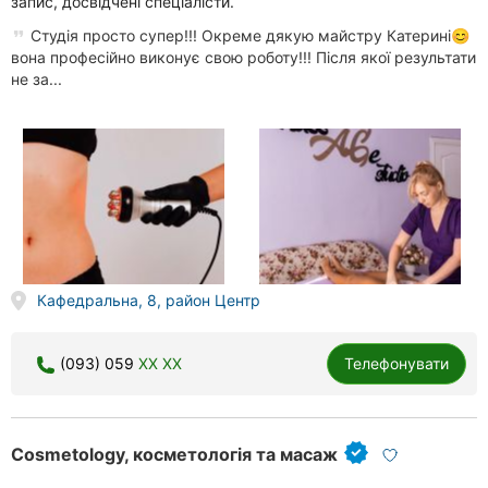
запис, досвідчені спеціалісти.
Рівне
Студія просто супер!!! Окреме дякую майстру Катерині😊
вона професійно виконує свою роботу!!! Після якої результати
Одеса
не за...
Кропивницький
Київ
Харків
Запоріжжя
Кафедральна, 8, район Центр
Дніпро
Львів
(093) 059
XX XX
Телефонувати
Кривий
Ріг
Cosmetology, косметологія та масаж
Миколаїв