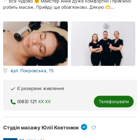
Все чудово 🤗 Майстер Анна дуже комфортно і приємно
робить масаж. Прийду ще обов'язково. Дякую 🫶…
вул. Покровська, 15
Є резервне живлення
done
(063) 121
XX XX
Телефонувати
Студія масажу Юлії Ковтонюк