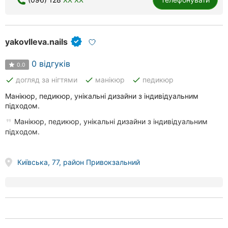
yakovlleva.nails
0 відгуків
0.0
done
done
done
догляд за нігтями
манікюр
педикюр
Манікюр, педикюр, унікальні дизайни з індивідуальним
підходом.
Манікюр, педикюр, унікальні дизайни з індивідуальним
підходом.
Київська, 77, район Привокзальний