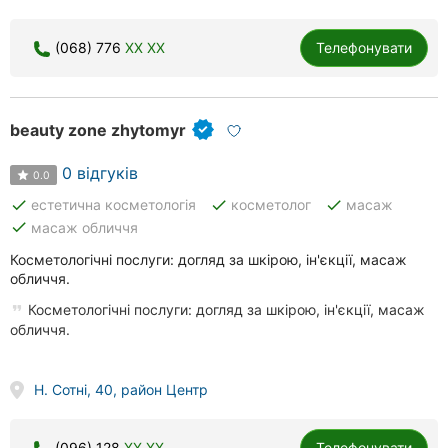
(068) 776
XX XX
Телефонувати
beauty zone zhytomyr
0 відгуків
0.0
done
done
done
естетична косметологія
косметолог
масаж
done
масаж обличчя
Косметологічні послуги: догляд за шкірою, ін'єкції, масаж
обличчя.
Косметологічні послуги: догляд за шкірою, ін'єкції, масаж
обличчя.
Н. Сотні, 40, район Центр
(096) 128
XX XX
Телефонувати