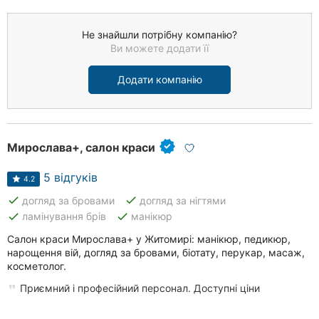
Не знайшли потрібну компанію?
Ви можете додати її
Додати компанію
Мирослава+, салон краси
5 відгуків
4.2
done
done
догляд за бровами
догляд за нігтями
done
done
ламінування брів
манікюр
Салон краси Мирослава+ у Житомирі: манікюр, педикюр,
нарощення вій, догляд за бровами, біотату, перукар, масаж,
косметолог.
Приємний і професійний персонал. Доступні ціни