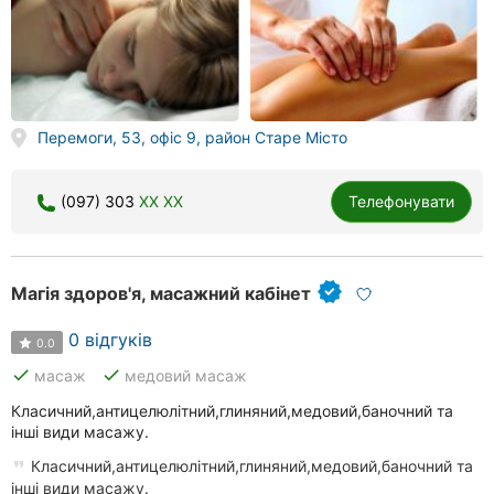
Перемоги, 53, офіс 9, район Старе Місто
(097) 303
XX XX
Телефонувати
Магія здоров'я, масажний кабінет
0 відгуків
0.0
done
done
масаж
медовий масаж
Класичний,антицелюлітний,глиняний,медовий,баночний та
інші види масажу.
Класичний,антицелюлітний,глиняний,медовий,баночний та
інші види масажу.