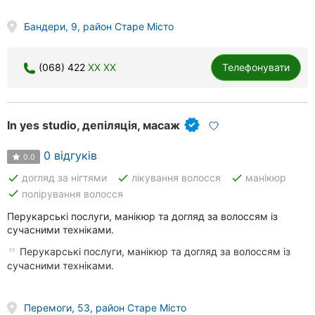
Бандери, 9, район Старе Місто
(068) 422
XX XX
Телефонувати
In yes studio, депіляція, масаж
0 відгуків
0.0
done
done
done
догляд за нігтями
лікування волосся
манікюр
done
полірування волосся
Перукарські послуги, манікюр та догляд за волоссям із
сучасними техніками.
Перукарські послуги, манікюр та догляд за волоссям із
сучасними техніками.
Перемоги, 53, район Старе Місто