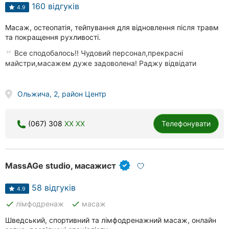
клініки
160 відгуків
4.9
Ресторани
Масаж, остеопатія, тейпування для відновлення після травм
та покращення рухливості.
Всі
Все сподобалось!! Чудовий персонал,прекрасні
рубрики
майстри,масажем дуже задоволена! Раджу відвідати
Ольжича, 2, район Центр
Всі
(067) 308
XX XX
Телефонувати
міста:
Житомир
MassAGe studio, масажист
Вінниця
58 відгуків
4.9
Тернопіль
done
done
лімфодренаж
масаж
Хмельницький
Шведський, спортивний та лімфодренажний масаж, онлайн