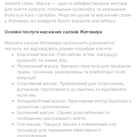
знімати стрес. Масаж — один із найефективніших методів
для зняття напруги, поліпшення кровообігу та зменшення
болю в м'язах і суглобах. Якщо ви шукаєте масажний салон
у Житомирі, ви знайдете безліч варіантів для вибору.
Основні послуги масажних салонів Житомира
Масажні салони Житомира пропонують різноманітні
послуги, які відповідають різним потребам клієнтів:
Класичний масаж: Розслабляє м'язи, покращує
кровообіг та знімає біль.
Лікувальний масаж: Використовується для лікування
травм, хронічних захворювань та реабілітації після
операцій.
Спортивний масаж: Призначений для спортсменів,
допомагає підготуватися до змагань та відновитися
після них.
Антицелюлітний масаж: Ефективний метод боротьби з
целюлітом і розтяжками.
Еротичний масаж: Сприяє розслабленню та
поліпшенню сексуального життя.
Спа-масаж: Поєднує масаж з елементами спа-
процедур для підвищення ефективності
оздоровлення.