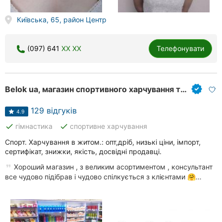
Київська, 65, район Центр
(097) 641
XX XX
Телефонувати
Belok ua, магазин спортивного харчування та БАДів
129 відгуків
4.9
done
done
гімнастика
спортивне харчування
Спорт. Харчування в житом.: опт,дріб, низькі ціни, імпорт,
сертифікат, знижки, якість, досвідні продавці.
Хороший магазин , з великим асортиментом , консультант
все чудово підібрав і чудово спілкується з клієнтами 🤗…