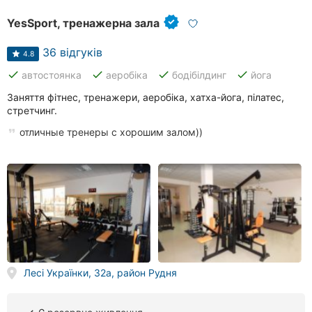
YesSport, тренажерна зала
36 відгуків
4.8
done
done
done
done
автостоянка
аеробіка
бодібілдинг
йога
Заняття фітнес, тренажери, аеробіка, хатха-йога, пілатес,
стретчинг.
отличные тренеры с хорошим залом))
Лесі Українки, 32а, район Рудня