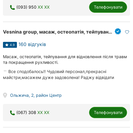
Херсон
(093) 950
XX XX
Телефонувати
Полтава
Vesnina group, масаж, остеопатія, тейпування
Чернігів
160 відгуків
Черкаси
4.9
Масаж, остеопатія, тейпування для відновлення після травм
Чернівці
та покращення рухливості.
Суми
Все сподобалось!! Чудовий персонал,прекрасні
майстри,масажем дуже задоволена! Раджу відвідати
Івано-
Франківськ
Ольжича, 2, район Центр
Луцьк
(067) 308
XX XX
Телефонувати
Ужгород
Карпати