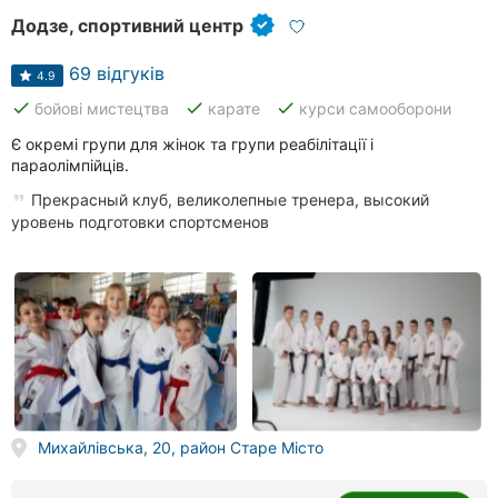
Додзе, спортивний центр
69 відгуків
4.9
done
done
done
бойові мистецтва
карате
курси самооборони
Є окремі групи для жінок та групи реабілітації і
параолімпійців.
Прекрасный клуб, великолепные тренера, высокий
уровень подготовки спортсменов
Михайлівська, 20, район Старе Місто