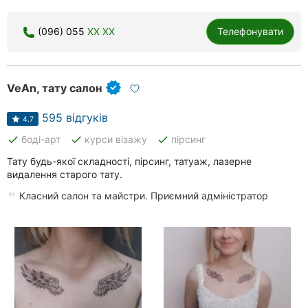
(096) 055
XX XX
Телефонувати
VeAn, тату cалон
595 відгуків
4.7
done
done
done
боді-арт
курси візажу
пірсинг
Тату будь-якої складності, пірсинг, татуаж, лазерне
видалення старого тату.
Класний салон та майстри. Приємний адміністратор