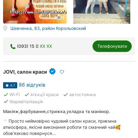
Шевченка, 83, район Корольовский
(093) 15 0
XX XX
Телефонувати
JOVI, салон краси
86 відгуків
4.7
done
done
done
Wi-Fi
ін'єкції краси
автостоянка
done
біоревіталізація
Макіяж,фарбування,стрижка,укладка та манікюр.
Просто неймовірно чудовий салон краси, приємна
атмосфера, якісне виконання роботи та смачний чай🥰
обовʼязково повернуся...