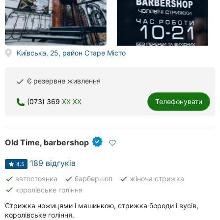
Київська, 25, район Старе Місто
Є резервне живлення
done
(073) 369
XX XX
Телефонувати
Old Time, barbershop
189 відгуків
4.5
done
done
done
автостоянка
барбершоп
жіноча стрижка
done
королівське гоління
Стрижка ножицями і машинкою, стрижка бороди і вусів,
королівське гоління.