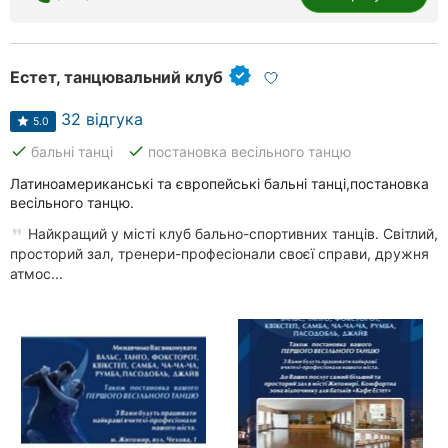
Естет, танцювальний клуб
32 відгука
5.0
done
done
бальні танці
постановка весільного танцю
Латиноамериканські та європейські бальні танці,постановка
весільного танцю.
Найкращий у місті клуб бально-спортивних танців. Світлий,
просторий зал, тренери-професіонали своєї справи, дружня
атмос...