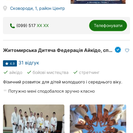
Сковороди, 1, район Центр
(099) 517
XX XX
Телефонувати
Житомирська Дитяча Федерація Айкідо, спортивний клуб
31 відгук
4.9
done
done
done
айкідо
бойові мистецтва
стретчинг
Фізичний розвиток для дітей молодшого і середнього віку.
Потужно мені сподобалося зручно класно