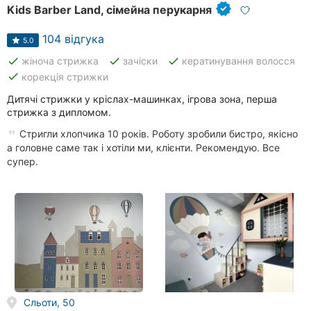
Kids Barber Land, сімейна перукарня
104 відгука
5.0
done
done
done
жіноча стрижка
зачіски
кератинування волосся
done
корекція стрижки
Дитячі стрижки у кріслах-машинках, ігрова зона, перша
стрижка з дипломом.
Стригли хлопчика 10 років. Роботу зробили бистро, якісно
а головне саме так і хотіли ми, клієнти. Рекомендую. Все
супер.
Сльоти, 50