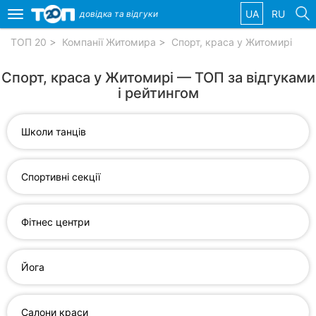
UA
RU
довідка та
відгуки
Toggle
navigation
ТОП 20
Компанії Житомира
Спорт, краса у Житомирі
Обрані
Спорт, краса у Житомирі — ТОП за відгуками
компанії
і рейтингом
Школи танців
Популярні
рубрики:
Спортивні секції
Автошколи
Фітнес центри
Приватні
клініки
Йога
Стоматології
Ветеринарні
Салони краси