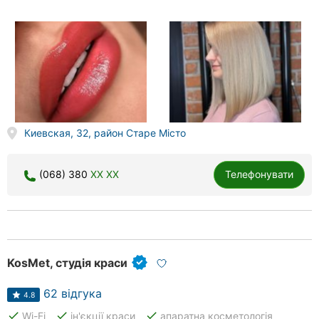
Киевская, 32, район Старе Місто
(068) 380
XX XX
Телефонувати
KosMet, студія краси
62 відгука
4.8
done
done
done
Wi-Fi
ін'єкції краси
апаратна косметологія