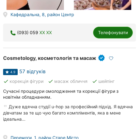
Кафедральна, 8, район Центр
(093) 059
XX XX
Телефонувати
Cosmetology, косметологія та масаж
57 відгуків
4.9
done
done
done
корекція фігури
масаж обличчя
шейпінг
Сучасні процедури омолодження та корекції фігури з
новітнім обладнанням.
Дуже вдячна студії u-hop за професійний підхід. Я вдячна
дівчатам за те що чую багато компліментів, яка в мене
ідеальна...
Перемоги, 1, район Старе Місто