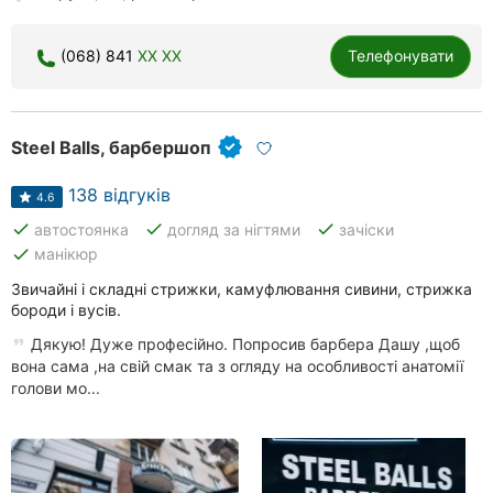
(068) 841
XX XX
Телефонувати
Steel Balls, барбершоп
138 відгуків
4.6
done
done
done
автостоянка
догляд за нігтями
зачіски
done
манікюр
Звичайні і складні стрижки, камуфлювання сивини, стрижка
бороди і вусів.
Дякую! Дуже професійно. Попросив барбера Дашу ,щоб
вона сама ,на свій смак та з огляду на особливості анатомії
голови мо...