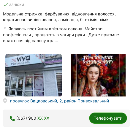
done
зачіски
Модельна стрижка, фарбування, відновлення волосся,
кератинове вирівнювання, ламінація, біо-хімія, хімія
Являюсь постійним клієнтом салону. Майстри
професіонали , працюють в чотири руки . Дуже приємне
враження від салону кра...
провулок Вацковський, 2, район Привокзальний
(067) 900
XX XX
Телефонувати