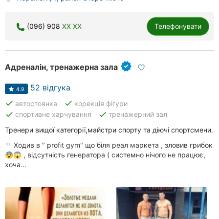
(096) 908
XX XX
Телефонувати
Адреналін, тренажерна зала
52 відгука
4.9
done
done
автостоянка
корекція фігури
done
done
спортивне харчування
тренажерний зал
Тренери вищої категорії,майстри спорту та діючі спортсмени.
Ходив в " profit gym" що біля реал маркета , зловив грибок
😨😱 , відсутність генератора ( системно нічого не працює,
хоча...