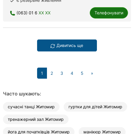
Є резервне живлення
done
(063) 01 6
XX XX
Телефонувати
Дивитись ще
(current)
1
2
3
4
5
»
Часто шукають:
сучасні танці Житомир
гуртки для дітей Житомир
тренажерний зал Житомир
йога для початківців Житомир
манікюр Житомир