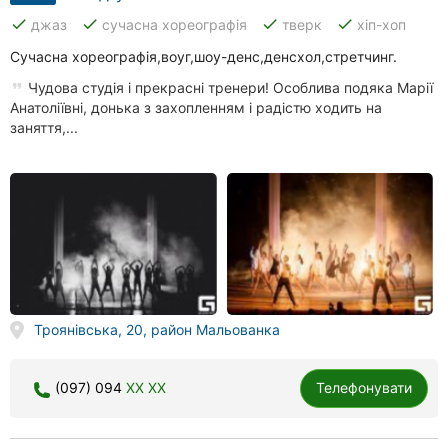
done
done
done
done
джаз
сучасна хореографія
тверк
хіп-хоп
Сучасна хореографія,воуг,шоу-денс,денсхол,стретчинг.
Чудова студія і прекрасні тренери! Особлива подяка Марії
Анатоліївні, донька з захопленням і радістю ходить на
заняття,...
Троянівська, 20, район Мальованка
(097) 094
XX XX
Телефонувати