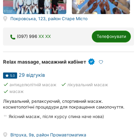
Покровська, 123, район Старе Місто
(097) 996
XX XX
Телефонувати
Relax massage, масажний кабінет
29 відгуків
5.0
done
done
антицелюлітній масаж
лікувальний масаж
done
масаж
Лікувальний, релаксуючий, спортивний масаж.
косметологічні процедури для покращення самопочуття.
Якісний масаж, після курсу спина наче нова)
Вітрука, 9в, район Промавтоматика