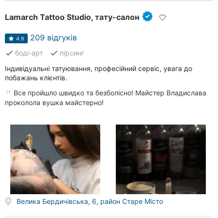
Рівне
Lamarch Tattoo Studio, тату-салон
Одеса
209 відгуків
4.9
Кропивницький
done
done
боді-арт
пірсинг
Індивідуальні татуювання, професійний сервіс, увага до
Київ
побажань клієнтів.
Все пройшло швидко та безболісно! Майстер Владислава
Харків
проколола вушка майстерно!
Запоріжжя
Дніпро
Львів
Кривий
Ріг
Велика Бердичівська, 6, район Старе Місто
Миколаїв