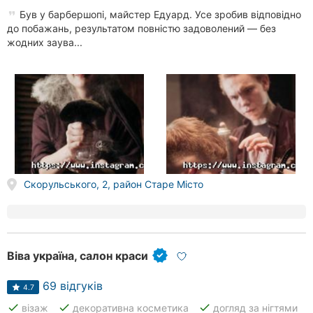
Був у барбершопі, майстер Едуард. Усе зробив відповідно
до побажань, результатом повністю задоволений — без
жодних заува...
Скорульського, 2, район Старе Місто
Віва україна, салон краси
69 відгуків
4.7
done
done
done
візаж
декоративна косметика
догляд за нігтями