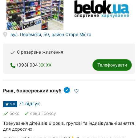
вул. Перемоги, 50, район Старе Місто
Є резервне живлення
done
(093) 004
XX XX
Телефонувати
Ринг, боксерський клуб
71 відгук
5.0
done
done
бокс
секції боксу
Тренування дітей від 6 років, групові та індивідуальні заняття
для дорослих.