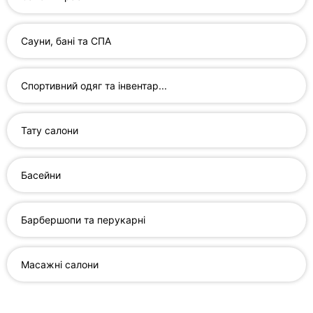
клініки
Ресторани
Сауни, бані та СПА
Всі
рубрики
Спортивний одяг та інвентар...
Тату салони
Всі
Басейни
міста:
Житомир
Барбершопи та перукарні
Вінниця
Масажні салони
Тернопіль
Хмельницький