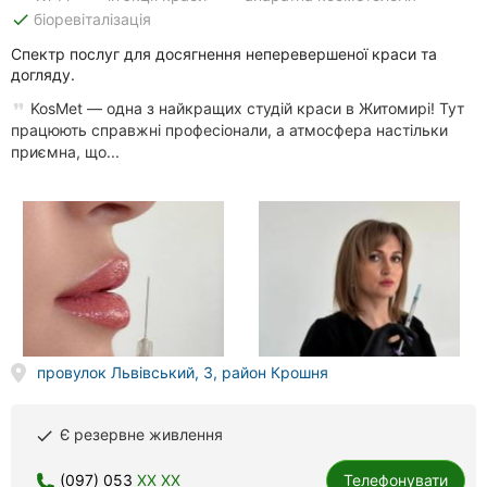
done
біоревіталізація
Спектр послуг для досягнення неперевершеної краси та
догляду.
KosMet — одна з найкращих студій краси в Житомирі! Тут
працюють справжні професіонали, а атмосфера настільки
приємна, що...
провулок Львівський, 3, район Крошня
Є резервне живлення
done
(097) 053
XX XX
Телефонувати