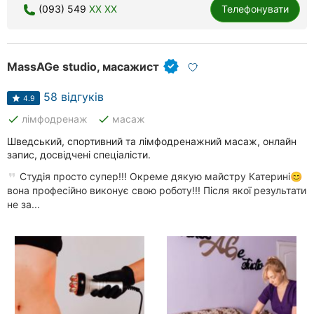
(093) 549
XX XX
Телефонувати
MassAGe studio, масажист
58 відгуків
4.9
done
done
лімфодренаж
масаж
Шведський, спортивний та лімфодренажний масаж, онлайн
запис, досвідчені спеціалісти.
Студія просто супер!!! Окреме дякую майстру Катерині😊
вона професійно виконує свою роботу!!! Після якої результати
не за...