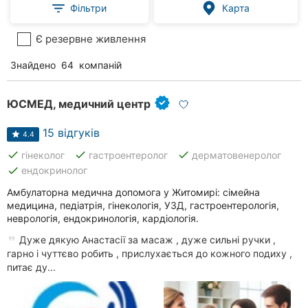
Фільтри
Карта
Є резервне живлення
Знайдено
64
компаній
ЮСМЕД, медичний центр
15 відгуків
4.4
done
done
done
гінеколог
гастроентеролог
дерматовенеролог
done
ендокринолог
Амбулаторна медична допомога у Житомирі: сімейна
медицина, педіатрія, гінекологія, УЗД, гастроентерологія,
неврологія, ендокринологія, кардіологія.
Дуже дякую Анастасії за масаж , дуже сильні ручки ,
гарно і чуттєво робить , прислухається до кожного подиху ,
питає ду...