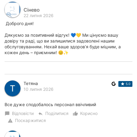
Сінево
22 липня 2026
Доброго дня!
Дякуємо за позитивний відгук! 💙💛 Ми цінуємо вашу
довіру та раді, що ви залишилися задоволені нашим
обслуговуванням. Нехай ваше здоров’я буде міцним, а
кожен день – приємним! 😊✨
Тетяна
5.0
10 липня 2026
Все дуже сподобалось персонал ввічливий
Відповісти
Поділитися
Корисно
chat_bubble
reply
thumb_up_alt
Поскаржитися
warning