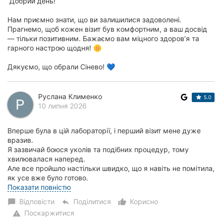
Добрий день!
Нам приємно знати, що ви залишилися задоволені.
Прагнемо, щоб кожен візит був комфортним, а ваш досвід
— тільки позитивним. Бажаємо вам міцного здоров’я та
гарного настрою щодня! 🌼
Дякуємо, що обрали Сінево! 💙
Руслана Клименко
5.0
10 липня 2026
Вперше була в цій лабораторії, і перший візит мене дуже
вразив.
Я зазвичай боюся уколів та подібних процедур, тому
хвилювалася наперед.
Але все пройшло настільки швидко, що я навіть не помітила,
як усе вже було готово.
Медсестра справила чудове враже...
Показати повністю
Відповісти
Поділитися
Корисно
chat_bubble
reply
thumb_up_alt
Поскаржитися
warning