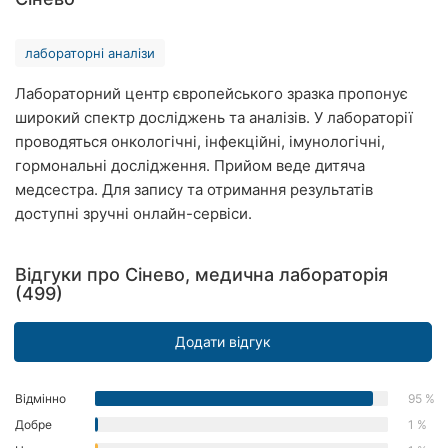
Рівне
лабораторні аналізи
Одеса
Лабораторний центр європейського зразка пропонує
Кропивницький
широкий спектр досліджень та аналізів. У лабораторії
проводяться онкологічні, інфекційні, імунологічні,
Київ
гормональні дослідження. Прийом веде дитяча
медсестра. Для запису та отримання результатів
Харків
доступні зручні онлайн-сервіси.
Запоріжжя
Відгуки про Сінево, медична лабораторія
Дніпро
(499)
Львів
Додати відгук
Кривий
Ріг
Відмінно
95 %
Добре
1 %
Миколаїв