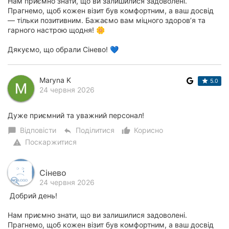
Нам приємно знати, що ви залишилися задоволені.
Прагнемо, щоб кожен візит був комфортним, а ваш досвід
— тільки позитивним. Бажаємо вам міцного здоров’я та
гарного настрою щодня! 🌼
Дякуємо, що обрали Сінево! 💙
Maryna K
5.0
24 червня 2026
Дуже приємний та уважний персонал!
Відповісти
Поділитися
Корисно
chat_bubble
reply
thumb_up_alt
Поскаржитися
warning
Сінево
24 червня 2026
Добрий день!
Нам приємно знати, що ви залишилися задоволені.
Прагнемо, щоб кожен візит був комфортним, а ваш досвід