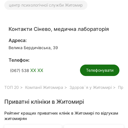
центр психологічної служби Житомир
Контакти Сінево, медична лабораторія
Адреса:
Велика Бердичівська, 39
Телефон:
XX XX
Телефонувати
(067) 538
ТОП 20
Компанії Житомира
Здоров`я у Житомирі
Прива
Приватні клініки в Житомирі
Рейтинг кращих приватних клінік в Житомирі по відгукам
житомирян