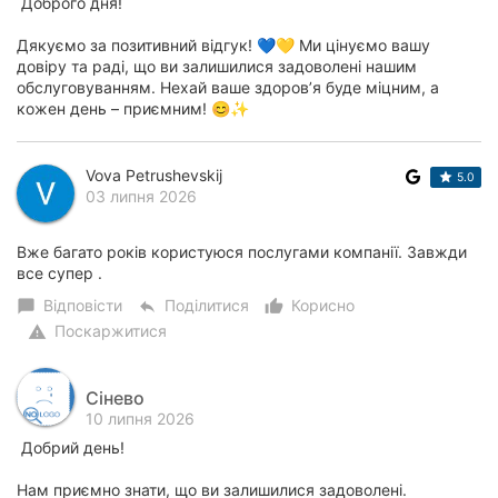
Доброго дня!
Дякуємо за позитивний відгук! 💙💛 Ми цінуємо вашу
довіру та раді, що ви залишилися задоволені нашим
обслуговуванням. Нехай ваше здоров’я буде міцним, а
кожен день – приємним! 😊✨
Vova Petrushevskij
5.0
03 липня 2026
Вже багато років користуюся послугами компанії. Завжди
все супер .
Відповісти
Поділитися
Корисно
chat_bubble
reply
thumb_up_alt
Поскаржитися
warning
Сінево
10 липня 2026
Добрий день!
Нам приємно знати, що ви залишилися задоволені.