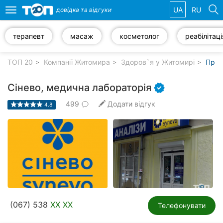
UA
RU
довідка та
відгуки
Toggle
navigation
терапевт
масаж
косметолог
реабілітаці
Обрані
компанії
ТОП 20
Компанії Житомира
Здоров`я у Житомирі
Прив
Сінево, медична лабораторія
499
Додати відгук
4.8
Популярні
рубрики:
Автошколи
Приватні
клініки
Стоматології
(067) 538
XX XX
Телефонувати
Ветеринарні