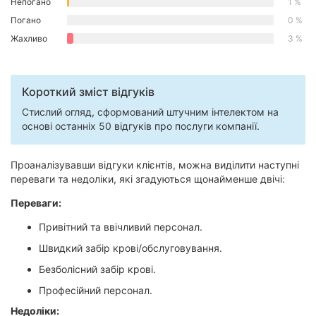
Непогано
1 %
Херсон
Погано
0 %
Жахливо
3 %
Полтава
Чернігів
Короткий зміст відгуків
Черкаси
Стислий огляд, сформований штучним інтелектом на
основі останніх 50 відгуків про послуги компанії.
Чернівці
Проаналізувавши відгуки клієнтів, можна виділити наступні
Суми
переваги та недоліки, які згадуються щонайменше двічі:
Івано-
Переваги:
Франківськ
Привітний та ввічливий персонал.
Луцьк
Швидкий забір крові/обслуговування.
Безболісний забір крові.
Ужгород
Професійний персонал.
Карпати
Недоліки: