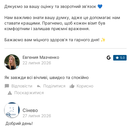
Дякуємо за вашу оцінку та зворотний зв’язок 💙
Нам важливо знати вашу думку, адже це допомагає нам
ставати кращими. Прагнемо, щоб кожен візит був
комфортним і залишав приємні враження.
Бажаємо вам міцного здоров’я та гарного дня! ✨
Евгения Мазченко
5.0
22 липня 2026
Як завжди всі вічливі, швидко та спокійно
Відповісти
Поділитися
Корисно
chat_bubble
reply
thumb_up_alt
Поскаржитися
warning
Сінево
27 липня 2026
Добрий день!