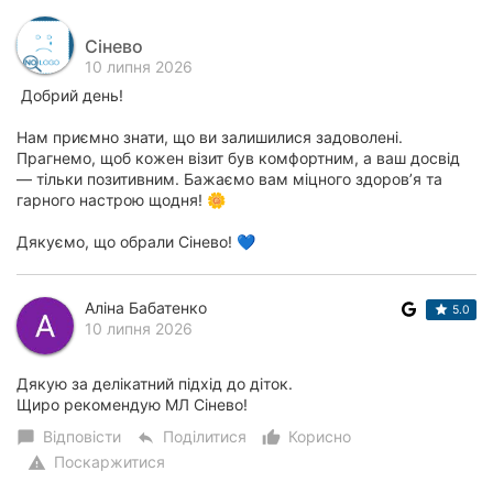
Сінево
10 липня 2026
Добрий день!
Нам приємно знати, що ви залишилися задоволені.
Прагнемо, щоб кожен візит був комфортним, а ваш досвід
— тільки позитивним. Бажаємо вам міцного здоров’я та
гарного настрою щодня! 🌼
Дякуємо, що обрали Сінево! 💙
Аліна Бабатенко
5.0
10 липня 2026
Дякую за делікатний підхід до діток.
Щиро рекомендую МЛ Сінево!
Відповісти
Поділитися
Корисно
chat_bubble
reply
thumb_up_alt
Поскаржитися
warning