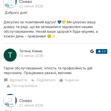
Сінево
22 липня 2026
Доброго дня!
Дякуємо за позитивний відгук! 💙💛 Ми цінуємо вашу
довіру та раді, що ви залишилися задоволені нашим
обслуговуванням. Нехай ваше здоров’я буде міцним, а
кожен день – приємним! 😊✨
Тетяна Хомик
5.0
10 липня 2026
Гарне обслуговування, чіткість та професійність дій
персоналу. Працівники уважні, ввічливі.
Відповісти
Поділитися
Корисно
chat_bubble
reply
thumb_up_alt
Поскаржитися
warning
Сінево
22 липня 2026