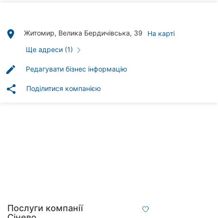
клініки
Ресторани
place
Житомир, Велика Бердичівська, 39
На карті
Всі
Ще адреси (1)
рубрики
edit
Редагувати бізнес інформацію
share
Поділитися компанією
Всі
міста:
Житомир
Вінниця
Тернопіль
Хмельницький
Послуги компанії
Сінево