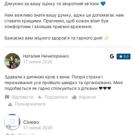
Дякуємо за вашу оцінку та зворотний зв’язок 💙
Нам важливо знати вашу думку, адже це допомагає нам
ставати кращими. Прагнемо, щоб кожен візит був
комфортним і залишав приємні враження.
Бажаємо вам міцного здоров’я та гарного дня! ✨
Наталия Ничипоренко
5.0
17 липня 2026
Здавали з дитиною кров з вени. Попри страхи і
переживання усе пройшло швидко та організовано. Мені
подобається як гарно спілкуються з дітками ❤️❤️❤️
Відповісти
Поділитися
Корисно
chat_bubble
reply
thumb_up_alt
Поскаржитися
warning
Сінево
17 липня 2026