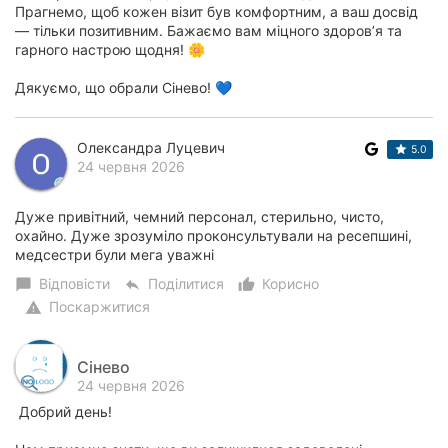
Прагнемо, щоб кожен візит був комфортним, а ваш досвід
— тільки позитивним. Бажаємо вам міцного здоров’я та
гарного настрою щодня! 🌼
Дякуємо, що обрали Сінево! 💙
Олександра Луцевич
5.0
24 червня 2026
Дуже привітний, чемний персонал, стерильно, чисто,
охайно. Дуже зрозуміло проконсультували на ресепшині,
медсестри були мега уважні
Відповісти
Поділитися
Корисно
chat_bubble
reply
thumb_up_alt
Поскаржитися
warning
Сінево
24 червня 2026
Добрий день!