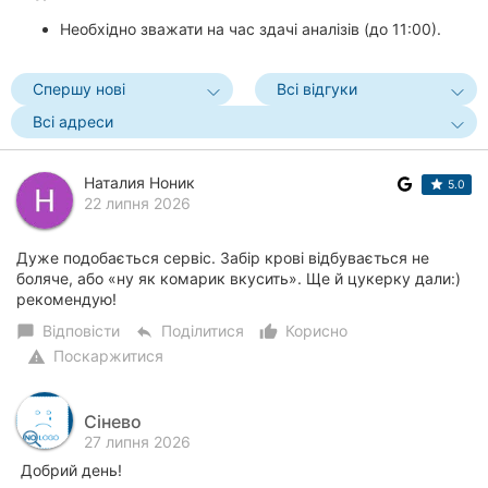
Необхідно зважати на час здачі аналізів (до 11:00).
Спершу нові
Всі відгуки
Всі адреси
Наталия Ноник
5.0
22 липня 2026
Дуже подобається сервіс. Забір крові відбувається не
боляче, або «ну як комарик вкусить». Ще й цукерку дали:)
рекомендую!
Відповісти
Поділитися
Корисно
chat_bubble
reply
thumb_up_alt
Поскаржитися
warning
Сінево
27 липня 2026
Добрий день!