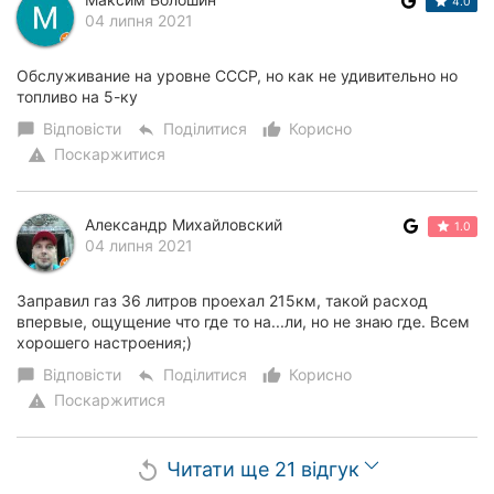
4.0
04 липня 2021
Обслуживание на уровне СССР, но как не удивительно но
топливо на 5-ку
Відповісти
Поділитися
Корисно
chat_bubble
reply
thumb_up_alt
Поскаржитися
warning
Александр Михайловский
1.0
04 липня 2021
Заправил газ 36 литров проехал 215км, такой расход
впервые, ощущение что где то на...ли, но не знаю где. Всем
хорошего настроения;)
Відповісти
Поділитися
Корисно
chat_bubble
reply
thumb_up_alt
Поскаржитися
warning
Читати ще 21 відгук
replay