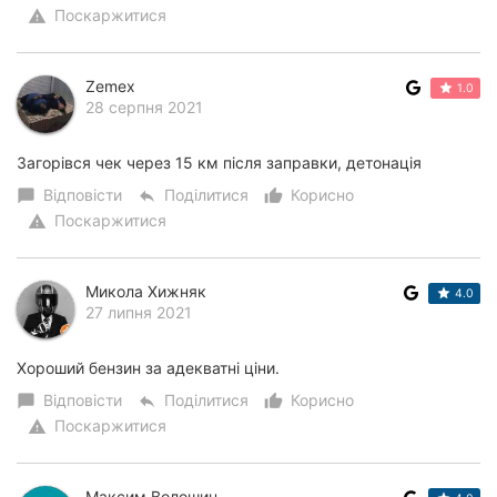
Поскаржитися
warning
Zemex
1.0
28 серпня 2021
Загорівся чек через 15 км після заправки, детонація
Відповісти
Поділитися
Корисно
chat_bubble
reply
thumb_up_alt
Поскаржитися
warning
Микола Хижняк
4.0
27 липня 2021
Хороший бензин за адекватні ціни.
Відповісти
Поділитися
Корисно
chat_bubble
reply
thumb_up_alt
Поскаржитися
warning
Максим Волошин