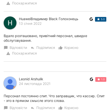
Поскаржитися
warning
HuaweiВладимир Black Голохонець
5.0
13 січня 2022
Вдало розташовано, привітний персонал, швидке
обслуговування.
Відповісти
Поділитися
Корисно
chat_bubble
reply
thumb_up_alt
Поскаржитися
warning
Leonid Arshulik
1.0
24 листопада 2021
Персонал постоянно спит. Что заправщик, что кассир. Спит
- это в прямом смысле этого слова.
Відповісти
Поділитися
Корисно
chat_bubble
reply
thumb_up_alt