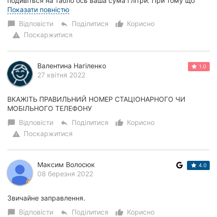
подивіться на табло ось ваша сума і літри. При тому що
чоловік який заливав бензин...
Показати повністю
Відповісти
Поділитися
Корисно
chat_bubble
reply
thumb_up_alt
Поскаржитися
warning
Валентина Нагіленко
1.0
27 квітня 2022
ВКАЖІТЬ ПРАВИЛЬНИЙ НОМЕР СТАЦІОНАРНОГО ЧИ
МОБІЛЬНОГО ТЕЛЕФОНУ
Відповісти
Поділитися
Корисно
chat_bubble
reply
thumb_up_alt
Поскаржитися
warning
Максим Волосюк
4.0
08 березня 2022
Звичайне заправлення.
Відповісти
Поділитися
Корисно
chat_bubble
reply
thumb_up_alt