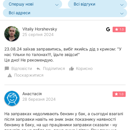
Спершу нові
Всі відгуки
Всі адреси
Vitaliy Horshevsky
1.0
25 серпня 2024
23.08.24 заїхав заправитись, вибіг якийсь дід з криком: "У
нас тільки по талонах!!!, їдьте звідси!"
Це дно! Не рекомендую.
Відповісти
Поділитися
Корисно
chat_bubble
reply
thumb_up_alt
Поскаржитися
warning
Анастасія
1.0
28 березня 2024
На заправках недоливають бензин у бак, а сьогодні взагалі
після заправки навіть не зник знак показнику наявності
бензину в баку, на що працівники заправки сказали - ну