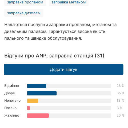
заправка пропаном
заправка метаном
Рівне
заправка дизелем
Одеса
Надаються послуги з заправки пропаном, метаном та
Кропивницький
дизельним паливом. Гарантується висока якість
пального та швидке обслуговування.
Київ
Харків
Відгуки про ANP, заправна станція (31)
Запоріжжя
Додати відгук
Дніпро
Відмінно
23 %
Львів
Добре
35 %
Непогано
13 %
Кривий
Погано
3 %
Ріг
Жахливо
26 %
Миколаїв