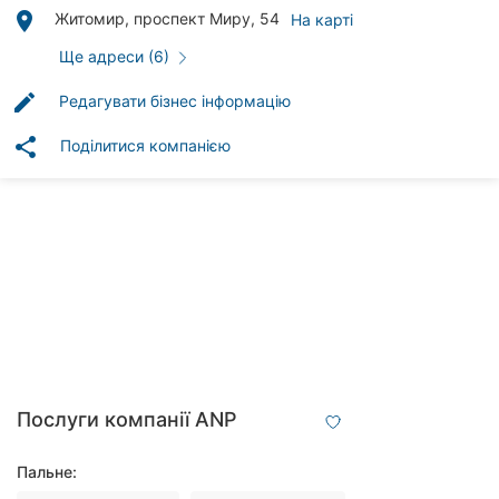
клініки
place
Житомир, проспект Миру, 54
На карті
Ресторани
Ще адреси (6)
edit
Редагувати бізнес інформацію
Всі
рубрики
share
Поділитися компанією
Всі
міста:
Житомир
Вінниця
Послуги компанії ANP
Тернопіль
Пальне:
Хмельницький