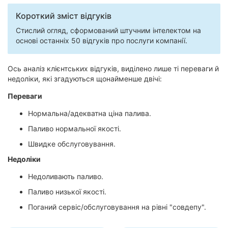
Херсон
Короткий зміст відгуків
Стислий огляд, сформований штучним інтелектом на
Полтава
основі останніх 50 відгуків про послуги компанії.
Чернігів
Ось аналіз клієнтських відгуків, виділено лише ті переваги й
Черкаси
недоліки, які згадуються щонайменше двічі:
Переваги
Чернівці
Нормальна/адекватна ціна палива.
Суми
Паливо нормальної якості.
Івано-
Швидке обслуговування.
Франківськ
Недоліки
Луцьк
Недоливають паливо.
Паливо низької якості.
Ужгород
Поганий сервіс/обслуговування на рівні "совдепу".
Карпати