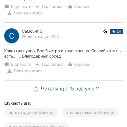
Відповісти
Поділитися
Корисно
chat_bubble
reply
thumb_up_alt
Поскаржитися
warning
Самсунг С
5.0
26 листопада 2023
Колектив супер. Все быстро и качественно. Спасибо что вы
есть....... Благодарный сосед
Відповісти
Поділитися
Корисно
chat_bubble
reply
thumb_up_alt
Поскаржитися
warning
Читати ще 15 відгуків
replay
Шукають ще:
аптеки адреси Вінниця
контакти лікарні Вінниця
дитяча стоматологія Вінниця