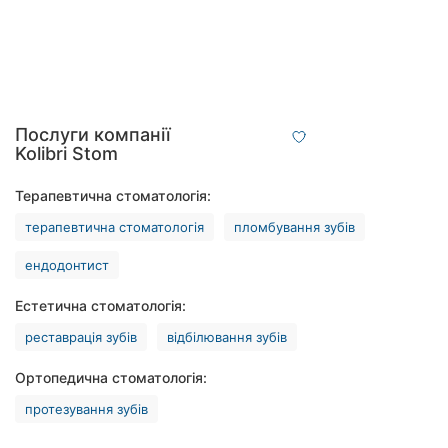
Рівне
Одеса
Кропивницький
Послуги компанії
Київ
Kolibri Stom
Харків
Терапевтична стоматологія:
терапевтична стоматологія
пломбування зубів
Запоріжжя
ендодонтист
Дніпро
Естетична стоматологія:
Львів
реставрація зубів
відбілювання зубів
Кривий
Ортопедична стоматологія:
Ріг
протезування зубів
Миколаїв