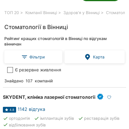
ТОП 20
Компанії Вінниці
Здоров'я у Вінниці
Стоматологі
Стоматології в Вінниці
Рейтинг кращих стоматологій в Вінниці по відгукам
вінничан
Фільтри
Карта
Є резервне живлення
Знайдено
107
компаній
SKYDENT, клініка лазерної стоматології
1142 відгука
4.8
done
done
done
ортодонтія
імплантація зубів
реставрація зубів
done
відбілювання зубів