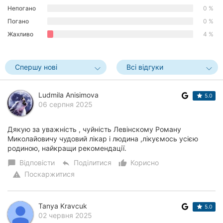
Непогано
0 %
Погано
0 %
Жахливо
4 %
Спершу нові
Всі відгуки
Ludmila Anisimova
5.0
06 серпня 2025
Дякую за уважність , чуйність Левінскому Роману
Миколайовичу чудовий лікар і людина ,лікуємось усією
родиною, найкращи рекомендації.
Відповісти
Поділитися
Корисно
chat_bubble
reply
thumb_up_alt
Поскаржитися
warning
Tanya Kravcuk
5.0
02 червня 2025