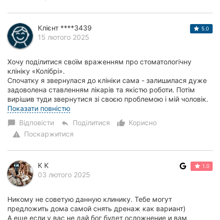
Клієнт ****3439
5.0
15 лютого 2025
Хочу поділитися своїм враженням про стоматологічну
клініку «Колібрі».
Спочатку я звернулася до клініки сама - залишилася дуже
задоволена ставленням лікарів та якістю роботи. Потім
вирішив туди звернутися зі своєю проблемою і мій чоловік.
Його випад...
Показати повністю
Відповісти
Поділитися
Корисно
chat_bubble
reply
thumb_up_alt
Поскаржитися
warning
K K
1.0
03 лютого 2025
Никому не советую данную клинику. Тебе могут
предложить дома самой снять дренаж как вариант)
А еще если у вас не дай бог будет осложнение и вам