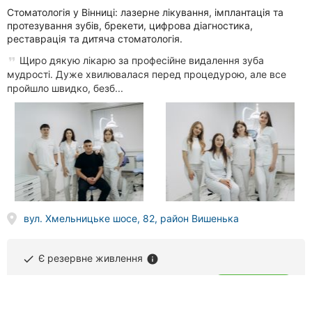
Стоматологія у Вінниці: лазерне лікування, імплантація та
протезування зубів, брекети, цифрова діагностика,
реставрація та дитяча стоматологія.
Щиро дякую лікарю за професійне видалення зуба
мудрості. Дуже хвилювалася перед процедурою, але все
пройшло швидко, безб...
вул. Хмельницьке шосе, 82, район Вишенька
Є резервне живлення
done
info
(063) 504
XX XX
Телефонувати