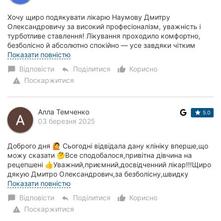
Хочу щиро подякувати лікарю Наумову Дмитру
Олександровичу за високий професіоналізм, уважність і
турботливе ставлення! Лікування проходило комфортно,
безболісно й абсолютно спокійно — усе завдяки чітким
поясненням і впевненим діям лікаря. Дмитро Оле...
Показати повністю
Відповісти
Поділитися
Корисно
chat_bubble
reply
thumb_up_alt
Поскаржитися
warning
Алла Темченко
5.0
03 березня 2025
Доброго дня 🙋 Сьогодні відвідала дану клініку вперше,що
можу сказати 🤔Все сподобалося,привітна дівчина на
рецепшені 👍Уважний,приємний,досвідченний лікар!!!Щиро
дякую Дмитро Олександрович,за безболісну,швидку
процедуру, обов'язково прийду до Вас вдруг...
Показати повністю
Відповісти
Поділитися
Корисно
chat_bubble
reply
thumb_up_alt
Поскаржитися
warning