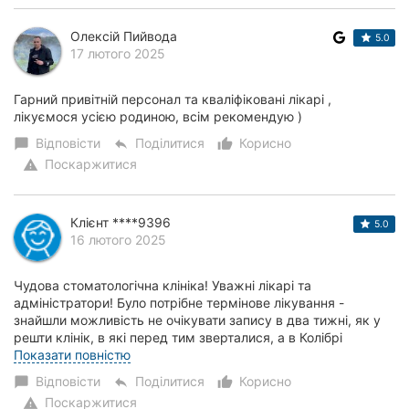
Олексій Пийвода
5.0
17 лютого 2025
Гарний привітній персонал та кваліфіковані лікарі ,
лікуємося усією родиною, всім рекомендую )
Відповісти
Поділитися
Корисно
chat_bubble
reply
thumb_up_alt
Поскаржитися
warning
Клієнт ****9396
5.0
16 лютого 2025
Чудова стоматологічна клініка! Уважні лікарі та
адміністратори! Було потрібне термінове лікування -
знайшли можливість не очікувати запису в два тижні, як у
решти клінік, в які перед тим зверталися, а в Колібрі
знайшли віконце та надали термінове нео...
Показати повністю
Відповісти
Поділитися
Корисно
chat_bubble
reply
thumb_up_alt
Поскаржитися
warning