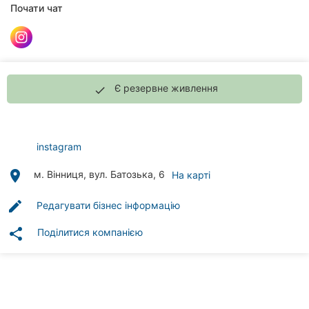
Автошколи
Почати чат
Ресторани
Всі
рубрики
Є резервне живлення
done
instagram
Всі
place
м. Вінниця, вул. Батозька, 6
На карті
міста:
Вінниця
edit
Редагувати бізнес інформацію
share
Поділитися компанією
Житомир
Тернопіль
Хмельницький