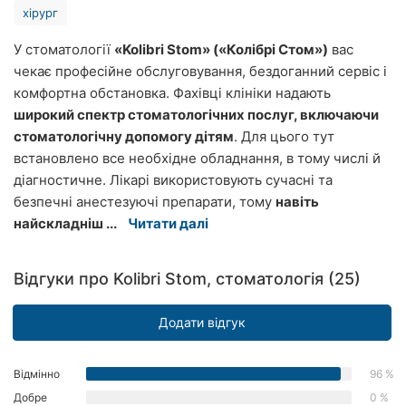
хірург
Херсон
У стоматології
«Kolibri Stom» («Колібрі Стом»)
вас
Полтава
чекає професійне обслуговування, бездоганний сервіс і
комфортна обстановка. Фахівці клініки надають
Чернігів
широкий спектр стоматологічних послуг, включаючи
стоматологічну допомогу дітям
. Для цього тут
Черкаси
встановлено все необхідне обладнання, в тому числі й
Чернівці
діагностичне. Лікарі використовують сучасні та
безпечні анестезуючі препарати, тому
навіть
Суми
найскладніш ...
Читати далі
Івано-
Франківськ
Відгуки про Kolibri Stom, стоматологія (25)
Луцьк
Додати відгук
Ужгород
Відмінно
96 %
Карпати
Добре
0 %