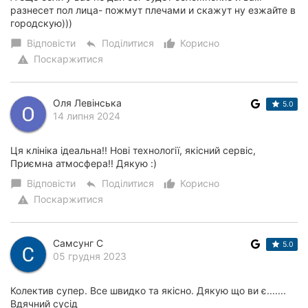
разнесет пол лица- пожмут плечами и скажут ну езжайте в
городскую)))
Відповісти
Поділитися
Корисно
chat_bubble
reply
thumb_up_alt
Поскаржитися
warning
Оля Левінська
5.0
14 липня 2024
Ця клініка ідеальна!! Нові технології, якісний сервіс,
Приємна атмосфера!! Дякую :)
Відповісти
Поділитися
Корисно
chat_bubble
reply
thumb_up_alt
Поскаржитися
warning
Самсунг С
5.0
05 грудня 2023
Колектив супер. Все швидко та якісно. Дякую що ви є.......
Вдячний сусід