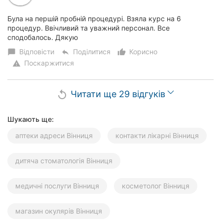
Була на першій пробній процедурі. Взяла курс на 6
процедур. Ввічливий та уважний персонал. Все
сподобалось. Дякую
Відповісти
Поділитися
Корисно
chat_bubble
reply
thumb_up_alt
Поскаржитися
warning
Читати ще 29 відгуків
replay
Шукають ще:
аптеки адреси Вінниця
контакти лікарні Вінниця
дитяча стоматологія Вінниця
медичні послуги Вінниця
косметолог Вінниця
магазин окулярів Вінниця