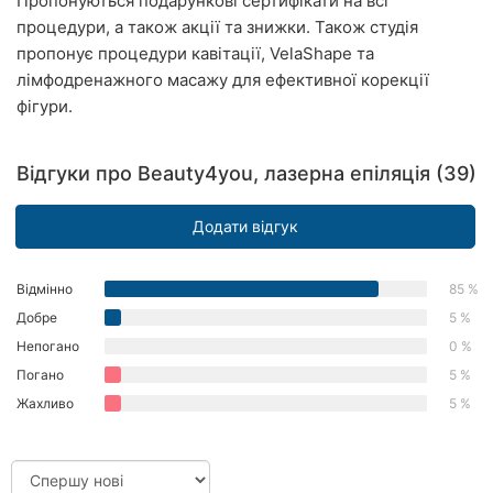
Пропонуються подарункові сертифікати на всі
Херсон
процедури, а також акції та знижки. Також студія
пропонує процедури кавітації, VelaShape та
Полтава
лімфодренажного масажу для ефективної корекції
фігури.
Чернігів
Черкаси
Відгуки про Beauty4you, лазерна епіляція (39)
Чернівці
Додати відгук
Суми
Відмінно
85 %
Івано-
Добре
5 %
Франківськ
Непогано
0 %
Луцьк
Погано
5 %
Жахливо
5 %
Ужгород
Карпати