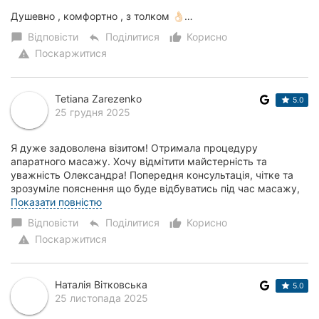
Душевно , комфортно , з толком 👌🏻…
Відповісти
Поділитися
Корисно
chat_bubble
reply
thumb_up_alt
Поскаржитися
warning
Tetiana Zarezenko
5.0
25 грудня 2025
Я дуже задоволена візитом! Отримала процедуру
апаратного масажу. Хочу відмітити майстерність та
уважність Олександра! Попередня консультація, чітке та
зрозуміле пояснення що буде відбуватись під час масажу,
корекція інтенсивності під час виконання! Я...
Показати повністю
Відповісти
Поділитися
Корисно
chat_bubble
reply
thumb_up_alt
Поскаржитися
warning
Наталія Вітковська
5.0
25 листопада 2025