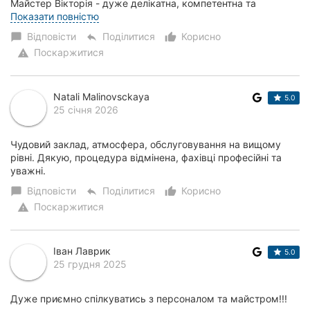
Майстер Вікторія - дуже делікатна, компетентна та
приємна людина, справжній професіонал с...
Показати повністю
Відповісти
Поділитися
Корисно
chat_bubble
reply
thumb_up_alt
Поскаржитися
warning
Natali Malinovsckaya
5.0
25 січня 2026
Чудовий заклад, атмосфера, обслуговування на вищому
рівні. Дякую, процедура відмінена, фахівці професійні та
уважні.
Відповісти
Поділитися
Корисно
chat_bubble
reply
thumb_up_alt
Поскаржитися
warning
Іван Лаврик
5.0
25 грудня 2025
Дуже приємно спілкуватись з персоналом та майстром!!!