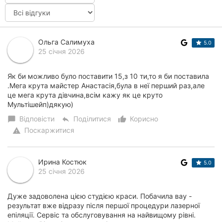
Ольга Салимуха
5.0
25 січня 2026
Як би можливо було поставити 15,з 10 ти,то я би поставила
.Мега крута майстер Анастасія,була в неї перший раз,але
це мега крута дівчина,всім кажу як це круто
Мультішейп)дякую)
Відповісти
Поділитися
Корисно
chat_bubble
reply
thumb_up_alt
Поскаржитися
warning
Ирина Костюк
5.0
25 січня 2026
Дуже задоволена цією студією краси. Побачила вау -
результат вже відразу після першої процедури лазерної
епіляції. Сервіс та обслуговування на найвищому рівні.