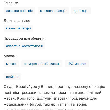
Епіляція:
Рівне
лазерна епіляція
воскова епіляція
депіляція
Одеса
Догляд за тілом:
Кропивницький
корекція фігури
Київ
Процедури для обличчя:
апаратна косметологія
Харків
Масаж:
Запоріжжя
масаж
антицелюлітній масаж
LPG массаж
Дніпро
шейпінг
Львів
Студія Beauty4you у Вінниці пропонує лазерну епіляцію
Кривий
новітнім трьоххвильовим лазером та антицелюлітний
Ріг
масаж. Крім того, доступні апаратні процедури для
моделювання фігури, такі як Tranisin та Isogei.
Миколаїв