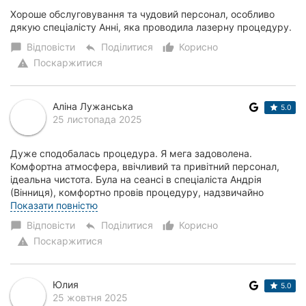
Хороше обслуговування та чудовий персонал, особливо
дякую спеціалісту Анні, яка проводила лазерну процедуру.
Відповісти
Поділитися
Корисно
chat_bubble
reply
thumb_up_alt
Поскаржитися
warning
Аліна Лужанська
5.0
25 листопада 2025
Дуже сподобалась процедура. Я мега задоволена.
Комфортна атмосфера, ввічливий та привітний персонал,
ідеальна чистота. Була на сеансі в спеціаліста Андрія
(Вінниця), комфортно провів процедуру, надзвичайно
ввічливий та приємний чоловік. Дякую за таки...
Показати повністю
Відповісти
Поділитися
Корисно
chat_bubble
reply
thumb_up_alt
Поскаржитися
warning
Юлия
5.0
25 жовтня 2025