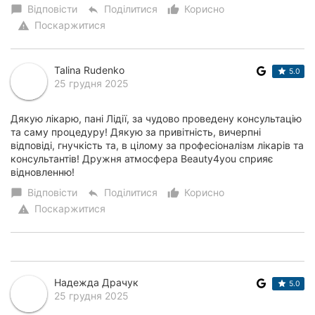
Відповісти
Поділитися
Корисно
chat_bubble
reply
thumb_up_alt
Поскаржитися
warning
Talina Rudenko
5.0
25 грудня 2025
Дякую лікарю, пані Лідії, за чудово проведену консультацію
та саму процедуру! Дякую за привітність, вичерпні
відповіді, гнучкість та, в цілому за професіоналізм лікарів та
консультантів! Дружня атмосфера Beauty4you сприяє
відновленню!
Відповісти
Поділитися
Корисно
chat_bubble
reply
thumb_up_alt
Поскаржитися
warning
Надежда Драчук
5.0
25 грудня 2025