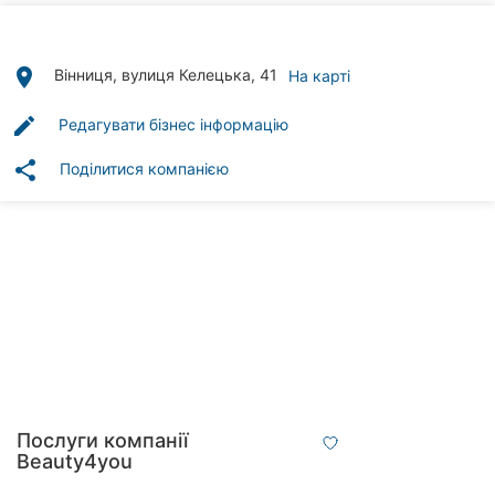
Автошколи
Ресторани
place
Вінниця, вулиця Келецька, 41
На карті
Всі
edit
Редагувати бізнес інформацію
рубрики
share
Поділитися компанією
Всі
міста:
Вінниця
Житомир
Тернопіль
Послуги компанії
Beauty4you
Хмельницький