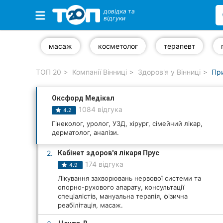
довідка та
відгуки
Обрані компанії
масаж
косметолог
терапевт
ТОП 20
Компанії Вінниці
Здоров'я у Вінниці
При
Популярні рубрики:
Оксфорд Медікал
Стоматології
1084 відгука
4.2
Ветеринарні клініки
Гінеколог, уролог, УЗД, хірург, сімейний лікар,
дерматолог, аналізи.
Приватні клініки
2.
Кабінет здоров'я лікаря Прус
174 відгука
4.9
Автошколи
Лікування захворювань нервової системи та
опорно-рухового апарату, консультації
Ресторани
спеціалістів, мануальна терапія, фізична
реабілітація, масаж.
Всі рубрики