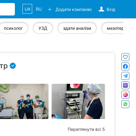
UA
RU
Додати компанію
Вхід
психолог
УЗД
здати аналізи
мезотерапія
тр
Переглянути всі 5