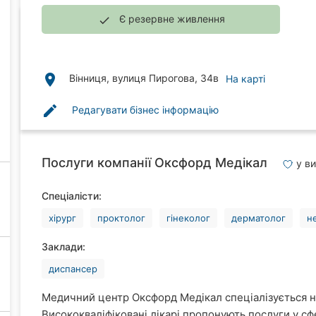
Є резервне живлення
done
place
Вінниця, вулиця Пирогова, 34в
На карті
edit
Редагувати бізнес інформацію
Послуги компанії Оксфорд Медікал
у в
Спеціалісти:
хірург
проктолог
гінеколог
дерматолог
н
Заклади:
диспансер
Медичний центр Оксфорд Медікал спеціалізується н
Висококваліфіковані лікарі пропонують послуги у сфе