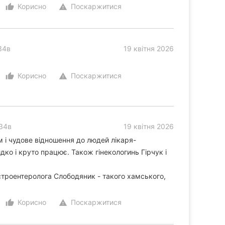
Корисно
Поскаржитися
thumb_up_alt
warning
34в
19 квітня 2026
Корисно
Поскаржитися
thumb_up_alt
warning
 34в
19 квітня 2026
м і чудове відношення до людей лікаря-
ко і круто працює. Також гінекологинь Гірчук і
строентеролога Слободяник - такого хамського,
Корисно
Поскаржитися
thumb_up_alt
warning