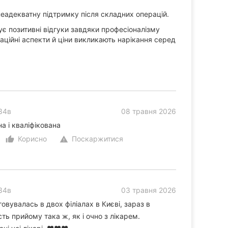
неадекватну підтримку після складних операцій.
 позитивні відгуки завдяки професіоналізму
аційні аспекти й ціни викликають нарікання серед
34в
08 травня 2026
а і кваліфікована
Корисно
Поскаржитися
thumb_up_alt
warning
34в
03 травня 2026
вувалась в двох філіалах в Києві, зараз в
кість прийому така ж, як і очно з лікарем.