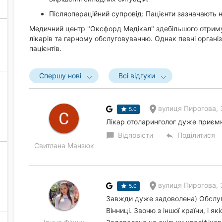
Післяопераційний супровід: Пацієнти зазначають 
Медичний центр "Оксфорд Медікал" здебільшого отримує
лікарів та гарному обслуговуванню. Однак певні організ
пацієнтів.
Спершу нові
Всі відгуки
вулиця Пирогова, 
5.0
Лікар отоларинголог дуже приємн
Відповісти
Поділитися
chat_bubble
reply
Свитлана Манзюк
вулиця Пирогова, 
5.0
Завжди дуже задоволена) Обслуго
Вінниці. Звоню з іншої країни, і я