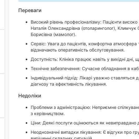
Переваги
Високий рівень професіоналізму: Пацієнти високо 
Наталія Олександрівна (отоларинголог), Климчук С
Борисівна (мамолог).
Сервіс: Увага до пацієнтів, комфортна атмосфера т
відзначають оперативність обслуговування.
Доступність: Клініка працює навіть у вихідні дні, 
Технічне забезпечення: Сучасне обладнання в кабін
Індивідуальний підхід: Лікарі уважно ставляться 
діагнозу та ефективність лікування.
Недоліки
Проблеми з адміністрацією: Неприємне спілкування
з керівництвом.
Ціни: Деякі послуги оцінюються як невиправдано д
Неоднозначні випадки лікування: Є відгуки про гру
вирішенні складних ситуацій.