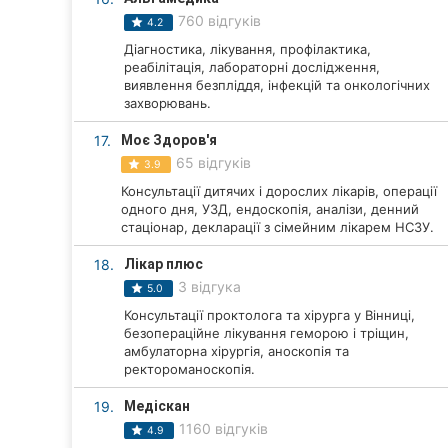
760 відгуків
4.2
Діагностика, лікування, профілактика,
реабілітація, лабораторні дослідження,
виявлення безпліддя, інфекцій та онкологічних
захворювань.
17.
Моє Здоров'я
65 відгуків
3.9
Консультації дитячих і дорослих лікарів, операції
одного дня, УЗД, ендоскопія, аналізи, денний
стаціонар, декларації з сімейним лікарем НСЗУ.
18.
Лікар плюс
3 відгука
5.0
Консультації проктолога та хірурга у Вінниці,
безопераційне лікування геморою і тріщин,
амбулаторна хірургія, аноскопія та
ректороманоскопія.
19.
Медіскан
1160 відгуків
4.9