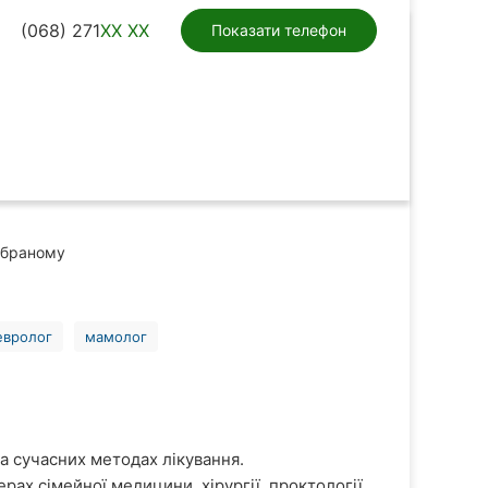
(068) 271
XX XX
Показати телефон
ибраному
евролог
мамолог
а сучасних методах лікування.
рах сімейної медицини, хірургії, проктології,