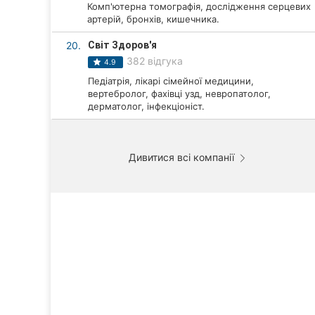
Комп'ютерна томографія, дослідження серцевих
артерій, бронхів, кишечника.
20.
Світ Здоров'я
382 відгука
4.9
Педіатрія, лікарі сімейної медицини,
вертебролог, фахівці узд, невропатолог,
дерматолог, інфекціоніст.
Дивитися всі компанії