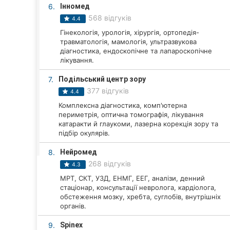
Харків
6.
Інномед
568 відгуків
4.4
Запоріжжя
Гінекологія, урологія, хірургія, ортопедія-
травматологія, мамологія, ультразвукова
Дніпро
діагностика, ендоскопічне та лапароскопічне
лікування.
Львів
7.
Подільський центр зору
Кривий Ріг
377 відгуків
4.4
Комплексна діагностика, комп'ютерна
Миколаїв
периметрія, оптична томографія, лікування
катаракти й глаукоми, лазерна корекція зору та
підбір окулярів.
Херсон
8.
Нейромед
Полтава
268 відгуків
4.3
Чернігів
МРТ, СКТ, УЗД, ЕНМГ, ЕЕГ, аналізи, денний
стаціонар, консультації невролога, кардіолога,
обстеження мозку, хребта, суглобів, внутрішніх
Черкаси
органів.
Чернівці
9.
Spinex