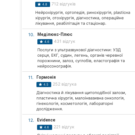
712 відгуків
4.8
Суми
Нейрохірургія, ортопедія, ринохірургія, plasticна
хірургія, отохірургія, діагностика, операційне
Івано-Франківськ
лікування, реабілітація та стаціонар.
Луцьк
10.
Меділюкс-Плюс
431 відгук
4.6
Ужгород
Послуги з ультразвукової діагностики: УЗД
серця, ЕКГ, судин, легень, органів черевної
Карпати
порожнини, залоз, суглобів, еластографія та
нейросонографія.
11.
Гормонія
252 відгука
4.5
Діагностика й лікування щитоподібної залози,
пластична хірургія, малоінвазивна онкологія,
гінекологія, косметологія, лабораторні
дослідження.
12.
Evidence
221 відгук
4.6