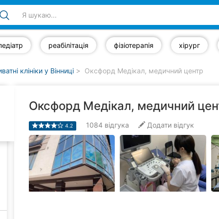
педіатр
реабілітація
фізіотерапія
хірург
ватні клініки у Вінниці
Оксфорд Медікал, медичний центр
Оксфорд Медікал, медичний цен
1084
відгука
Додати відгук
4.2