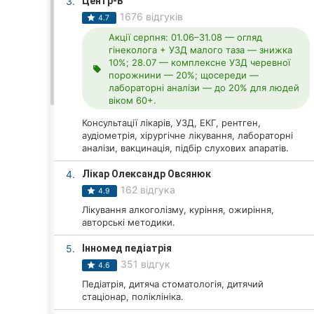
3.
Центр-B
1676 відгуків
4.7
Акції серпня: 01.06–31.08 — огляд
Всі міста:
гінеколога + УЗД малого таза — знижка
10%; 28.07 — комплексне УЗД черевної
local_offer
Вінниця
порожнини — 20%; щосереди —
лабораторні аналізи — до 20% для людей
віком 60+.
Житомир
Консультації лікарів, УЗД, ЕКГ, рентген,
Тернопіль
аудіометрія, хірургічне лікування, лабораторні
аналізи, вакцинація, підбір слухових апаратів.
Хмельницький
4.
Лікар Олександр Овсянюк
162 відгука
4.9
Рівне
Лікування алкоголізму, куріння, ожиріння,
авторські методики.
Одеса
5.
Інномед педіатрія
Кропивницький
351 відгук
4.6
Педіатрія, дитяча стоматологія, дитячий
Київ
стаціонар, поліклініка.