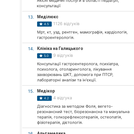
Якісні медичні послуги в області педіатрії,
консультації
13.
Меділюкс
1126 відгуків
4.5
Мрт, кт, узд, рентген, мамографія, кардіологія,
гастроентерологія.
14.
Клініка на Галицького
9 відгуків
5.0
Консультації гастроентеролога, психіатра,
психолога, отоларинголога, лікування
захворювань ШКТ, допомога при ПТСР,
лабораторні аналізи та ін'єкції.
15.
Медікор
4 відгука
4.2
Діагностика за методом Фоля, вегето-
резонансний тест, біорезонансна та мануальна
терапія, голкорефлексотерапія, остеопатія,
фізіотерапія, дієтологія.
16.
Альтамедика