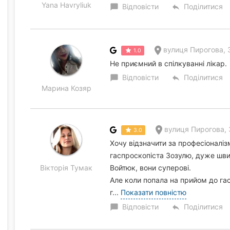
Yana Havryliuk
Відповісти
Поділитися
chat_bubble
reply
вулиця Пирогова, 
1.0
Не приємний в спілкуванні лікар.
Відповісти
Поділитися
chat_bubble
reply
Марина Козяр
вулиця Пирогова,
3.0
Хочу відзначити за професіоналіз
гаспроскопіста Зозулю, дуже швид
Вікторія Тумак
Войтюк, вони суперові.
Але коли попала на прийом до га
г...
Показати повністю
Відповісти
Поділитися
chat_bubble
reply