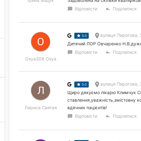
Ірина Фіщук
Задоволена на скільки кваліфікован
Відповісти
Поділитися
chat_bubble
reply
вулиця Пирогова, 
5.0
Дитячий ЛОР Овчаренко Н.В.дуже
Відповісти
Поділитися
chat_bubble
reply
Osya308 Osya
вулиця Пирогова, 
5.0
Щиро дякуємо лікарю Климчук Сві
ставлення,уважність,змістовну 
Лариса Святая
вдячних пацієнтів!
Відповісти
Поділитися
chat_bubble
reply