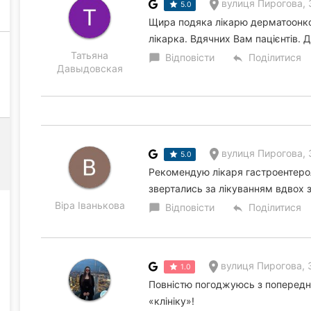
вулиця Пирогова, 
5.0
Щира подяка лікарю дерматоонко
лікарка. Вдячних Вам пацієнтів. 
Татьяна
Відповісти
Поділитися
chat_bubble
reply
Давыдовская
вулиця Пирогова, 
5.0
Рекомендую лікаря гастроентеро
звертались за лікуванням вдвох 
Віра Іванькова
Відповісти
Поділитися
chat_bubble
reply
вулиця Пирогова, 
1.0
Повністю погоджуюсь з попередні
«клініку»!