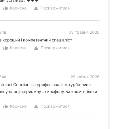
і усі лікарі. ♥️♥️♥️
Корисно
Поскаржитися
thumb_up_alt
warning
34в
03 травня 2026
 хороший і компетентний спеціаліст
Корисно
Поскаржитися
thumb_up_alt
warning
34в
26 квітня 2026
тлані Сергіївні за професіоналізм,турботливе
консультацію,приємну атмосферу.Бажаємо тільки
Корисно
Поскаржитися
thumb_up_alt
warning