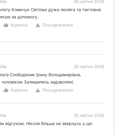
34в
26 квітня 2026
логу Климчук Світлані дуже люляга та тактовна
Дякую за допомогу.
Корисно
Поскаржитися
thumb_up_alt
warning
34в
26 квітня 2026
лога Слободяник Ірину Володимирівна,
з чоловіком.Залишились задоволені.
Корисно
Поскаржитися
thumb_up_alt
warning
34в
26 квітня 2026
м відгуком. Ніколи більше не звернусь у цю