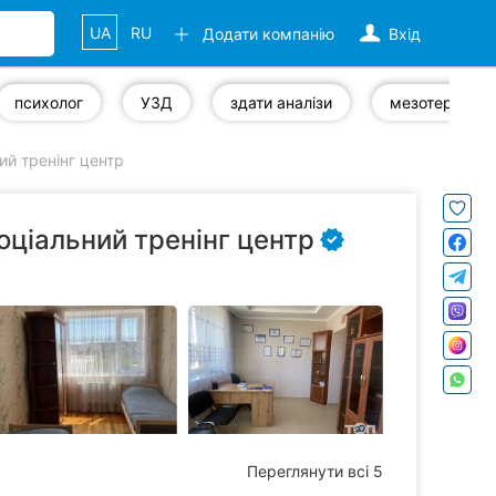
UA
RU
Додати компанію
Вхід
психолог
УЗД
здати аналізи
мезотерапія
ий тренінг центр
соціальний тренінг центр
Переглянути всі 5