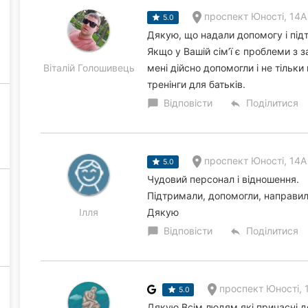
проспект Юності, 14А
5.0
Дякую, що надали допомогу і підт
Якщо у Вашій сімʼї є проблеми з 
Віталій Голошивець
мені дійсно допомогли і не тільки
тренінги для батьків.
Відповісти
Поділитися
chat_bubble
reply
проспект Юності, 14А
5.0
Чудовий персонал і відношення.
Підтримали, допомогли, направил
Ілля
Дякую
Відповісти
Поділитися
chat_bubble
reply
проспект Юності, 
5.0
Дякую Всім людям які причасні до