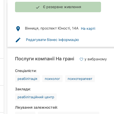
Є резервне живлення
done
place
Вінниця, проспект Юності, 14А
На карті
edit
Редагувати бізнес інформацію
Послуги компанії На грані
у вибраному
Спеціалісти:
реабілітація
психолог
психотерапевт
Заклади:
реабілітаційний центр
Лікування залежностей: