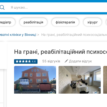
педіатр
реабілітація
фізіотерапія
хірург
ватні клініки у Вінниці
На грані, реабілітаційний психосоціальн
На грані, реабілітаційний психо
55
відгуків
Додати відгук
4.6