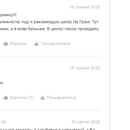
16 травня 2025
римку!!!
залежністю тоді я рекомендую центр На Грані. Тут
 мені, а й моїм батькам. В центрі також проводять
Корисно
Поскаржитися
thumb_up_alt
warning
16 травня 2025
и.
Корисно (1)
Поскаржитися
thumb_up_alt
warning
14А
10 квітня 2025
 цього закладу, я загубився в наркоманії, а Ви