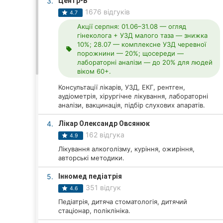
3.
Центр-B
1676 відгуків
4.7
Акції серпня: 01.06–31.08 — огляд
Всі міста:
гінеколога + УЗД малого таза — знижка
10%; 28.07 — комплексне УЗД черевної
local_offer
Вінниця
порожнини — 20%; щосереди —
лабораторні аналізи — до 20% для людей
віком 60+.
Житомир
Консультації лікарів, УЗД, ЕКГ, рентген,
Тернопіль
аудіометрія, хірургічне лікування, лабораторні
аналізи, вакцинація, підбір слухових апаратів.
Хмельницький
4.
Лікар Олександр Овсянюк
162 відгука
4.9
Рівне
Лікування алкоголізму, куріння, ожиріння,
авторські методики.
Одеса
5.
Інномед педіатрія
Кропивницький
351 відгук
4.6
Педіатрія, дитяча стоматологія, дитячий
Київ
стаціонар, поліклініка.