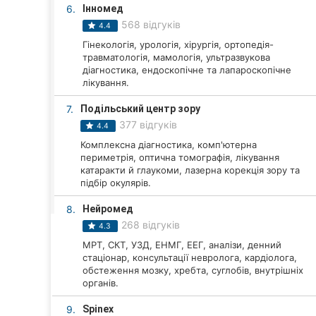
Харків
6.
Інномед
568 відгуків
4.4
Запоріжжя
Гінекологія, урологія, хірургія, ортопедія-
травматологія, мамологія, ультразвукова
Дніпро
діагностика, ендоскопічне та лапароскопічне
лікування.
Львів
7.
Подільський центр зору
Кривий Ріг
377 відгуків
4.4
Комплексна діагностика, комп'ютерна
Миколаїв
периметрія, оптична томографія, лікування
катаракти й глаукоми, лазерна корекція зору та
підбір окулярів.
Херсон
8.
Нейромед
Полтава
268 відгуків
4.3
Чернігів
МРТ, СКТ, УЗД, ЕНМГ, ЕЕГ, аналізи, денний
стаціонар, консультації невролога, кардіолога,
обстеження мозку, хребта, суглобів, внутрішніх
Черкаси
органів.
Чернівці
9.
Spinex