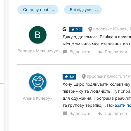
Спершу нові
Всі відгуки
проспект Юності, 
5.0
Дякую, допомогл. Раніше я важал
місце змінило моє ставлення до ц
Варвара Мельничук
Відповісти
Поділитися
chat_bubble
reply
проспект Юності, 14А
5.0
Хочу щиро подякувати колективу 
підтримку та людяність. Тут спр
Алена Кучерук
для одужання. Програма реабіліт
та групову терапію,...
Показати п
Відповісти
Поділитися
chat_bubble
reply