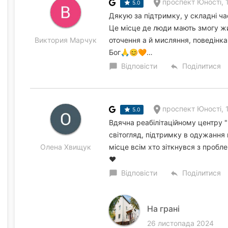
проспект Юності, 
5.0
Дякую за підтримку, у складні ча
Це місце де люди мають змогу жи
Виктория Марчук
оточення а й мисляння, поведінка
Бог🙏😊🧡…
Відповісти
Поділитися
chat_bubble
reply
проспект Юності, 
5.0
Вдячна реабілітаційному центру "
світогляд, підтримку в одужання
Олена Хвищук
місце всім хто зіткнувся з пробл
❤️
Відповісти
Поділитися
chat_bubble
reply
На грані
26 листопада 2024