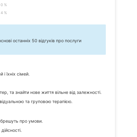
0 %
4 %
нові останніх 50 відгуків про послуги
і їхніх сімей.
ер, та знайти нове життя вільне від залежності.
ивідуальною та груповою терапією.
 брешуть про умови.
дійсності.