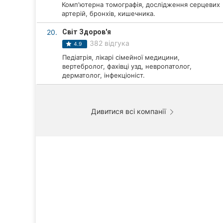
Комп'ютерна томографія, дослідження серцевих
артерій, бронхів, кишечника.
20.
Світ Здоров'я
382 відгука
4.9
Педіатрія, лікарі сімейної медицини,
вертебролог, фахівці узд, невропатолог,
дерматолог, інфекціоніст.
Дивитися всі компанії