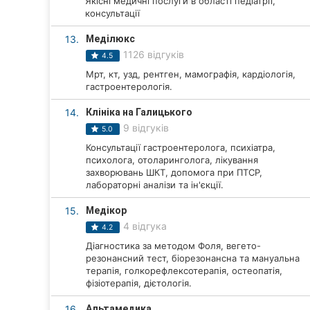
Якісні медичні послуги в області педіатрії,
консультації
13.
Меділюкс
1126 відгуків
4.5
Мрт, кт, узд, рентген, мамографія, кардіологія,
гастроентерологія.
14.
Клініка на Галицького
9 відгуків
5.0
Консультації гастроентеролога, психіатра,
психолога, отоларинголога, лікування
захворювань ШКТ, допомога при ПТСР,
лабораторні аналізи та ін'єкції.
15.
Медікор
4 відгука
4.2
Діагностика за методом Фоля, вегето-
резонансний тест, біорезонансна та мануальна
терапія, голкорефлексотерапія, остеопатія,
фізіотерапія, дієтологія.
16.
Альтамедика