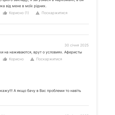
ка від мене в моїх рідних.
Корисно (1)
Поскаржитися
thumb_up_alt
warning
30 січня 2025
ки на наживаются, врут о условиях. Аферисты
Корисно
Поскаржитися
thumb_up_alt
warning
кажу!!! А якщо бачу в Вас проблеми то навіть