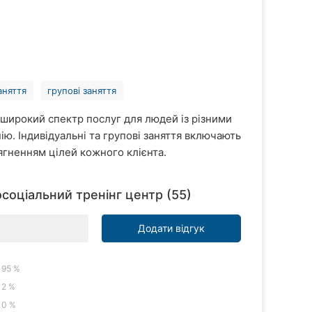
аняття
групові заняття
 широкий спектр послуг для людей із різними
ію. Індивідуальні та групові заняття включають
ягненням цілей кожного клієнта.
осоціальний тренінг центр (55)
Додати відгук
95 %
2 %
0 %