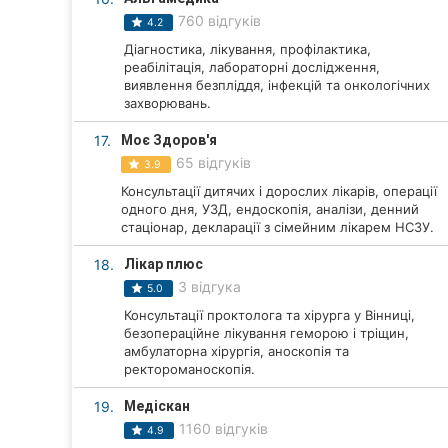
760 відгуків
4.2
Діагностика, лікування, профілактика,
реабілітація, лабораторні дослідження,
виявлення безпліддя, інфекцій та онкологічних
захворювань.
17.
Моє Здоров'я
65 відгуків
3.9
Консультації дитячих і дорослих лікарів, операції
одного дня, УЗД, ендоскопія, аналізи, денний
стаціонар, декларації з сімейним лікарем НСЗУ.
18.
Лікар плюс
3 відгука
5.0
Консультації проктолога та хірурга у Вінниці,
безопераційне лікування геморою і тріщин,
амбулаторна хірургія, аноскопія та
ректороманоскопія.
19.
Медіскан
1160 відгуків
4.9