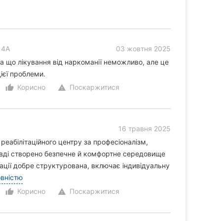
14А
03 жовтня 2025
а що лікування від наркоманії неможливо, але це
ієї проблеми.
Корисно
Поскаржитися
thumb_up_alt
warning
16 травня 2025
реабілітаційного центру за професіоналізм,
авді створено безпечне й комфортне середовище
ації добре структурована, включає індивідуальну
овністю
Корисно
Поскаржитися
thumb_up_alt
warning