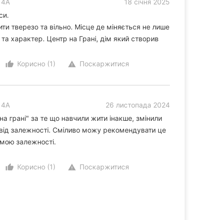
14А
18 січня 2025
си.
ти тверезо та вільно. Місце де міняється не лише
 та характер. Центр на Грані, дім який створив
Корисно (1)
Поскаржитися
thumb_up_alt
warning
14А
26 листопада 2024
на грані" за те що навчили жити інакше, змінили
 від залежності. Сміливо можу рекомендувати це
емою залежності.
Корисно (1)
Поскаржитися
thumb_up_alt
warning