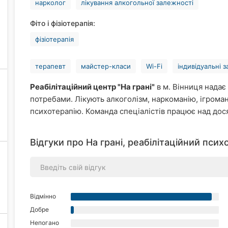
нарколог
лікування алкогольної залежності
Фіто і фізіотерапія:
фізіотерапія
терапевт
майстер-класи
Wi-Fi
індивідуальні з
Реабілітаційний центр "На грані"
в м. Вінниця надає
потребами. Лікують алкоголізм, наркоманію, ігроман
психотерапію. Команда спеціалістів працює над дос
Відгуки про На грані, реабілітаційний псих
Відмінно
Добре
Непогано