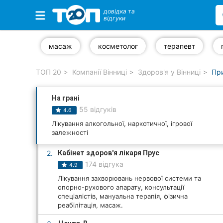
довідка та
відгуки
Обрані компанії
масаж
косметолог
терапевт
ТОП 20
Компанії Вінниці
Здоров'я у Вінниці
При
Популярні рубрики:
На грані
Стоматології
55 відгуків
4.6
Ветеринарні клініки
Лікування алкогольної, наркотичної, ігрової
залежності
Приватні клініки
2.
Кабінет здоров'я лікаря Прус
174 відгука
4.9
Автошколи
Лікування захворювань нервової системи та
опорно-рухового апарату, консультації
Ресторани
спеціалістів, мануальна терапія, фізична
реабілітація, масаж.
Всі рубрики