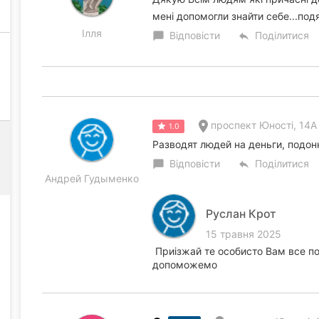
мені допомогли знайти себе...подя
Ілля
Відповісти
Поділитися
chat_bubble
reply
проспект Юності, 14А
1.0
Разводят людей на деньги, подон
Відповісти
Поділитися
chat_bubble
reply
Андрей Гудыменко
Руслан Крот
15 травня 2025
Приізжай те особисто Вам все по
допоможемо