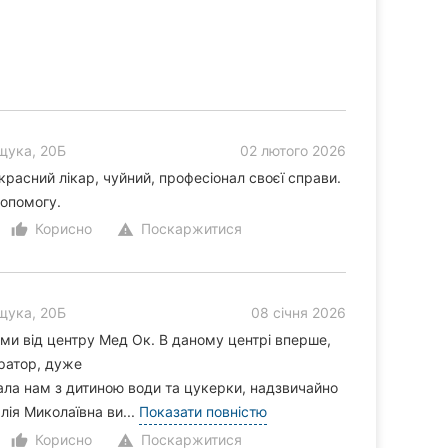
щука, 20Б
02 лютого 2026
расний лікар, чуйний, професіонал своєї справи.
допомогу.
Корисно
Поскаржитися
thumb_up_alt
warning
щука, 20Б
08 січня 2026
ми від центру Мед Ок. В даному центрі вперше,
тратор, дуже
ала нам з дитиною води та цукерки, надзвичайно
лія Миколаївна ви...
Показати повністю
Корисно
Поскаржитися
thumb_up_alt
warning