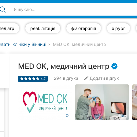
педіатр
реабілітація
фізіотерапія
хірург
ватні клініки у Вінниці
MED OK, медичний центр
MED OK, медичний центр
294
відгука
Додати відгук
4.7