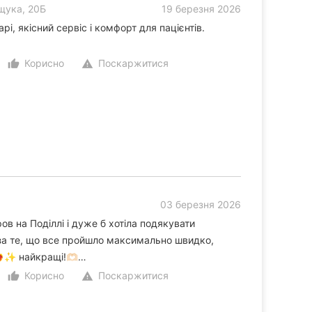
щука, 20Б
19 березня 2026
рі, якісний сервіс і комфорт для пацієнтів.
Корисно
Поскаржитися
thumb_up_alt
warning
03 березня 2026
ов на Поділлі і дуже б хотіла подякувати
 за те, що все пройшло максимально швидко,
‍🔥✨ найкращі!🫶🏻…
Корисно
Поскаржитися
thumb_up_alt
warning