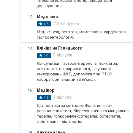
гінекологія, косметологія, лабораторні
дослідження.
13.
Меділюкс
1126 відгуків
4.5
Мрт, кт, узд, рентген, мамографія, кардіологія,
гастроентерологія.
14.
Клініка на Галицького
9 відгуків
5.0
Консультації гастроентеролога, психіатра,
психолога, отоларинголога, лікування
захворювань ШКТ, допомога при ПТСР,
лабораторні аналізи та ін'єкції.
15.
Медікор
4 відгука
4.2
Діагностика за методом Фоля, вегето-
резонансний тест, біорезонансна та мануальна
терапія, голкорефлексотерапія, остеопатія,
фізіотерапія, дієтологія.
16.
Альтамедика