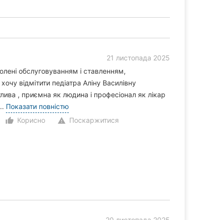
21 листопада 2025
волені обслуговуванням і ставленням,
 хочу відмітити педіатра Аліну Василівну
лива , приємна як людина і професіонал як лікар
..
Показати повністю
Корисно
Поскаржитися
thumb_up_alt
warning
20 листопада 2025