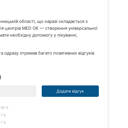
ицькій області, що наразі складається з
ія центрів MED OK — створення універсальної
мати необхідну допомогу у лікуванні,
а одразу отримав багато позитивних відгуків
)
Додати відгук
90 %
1 %
1 %