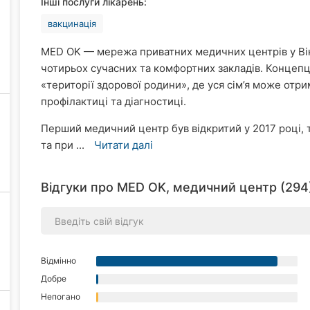
Інші послуги лікарень:
вакцинація
MED OK — мережа приватних медичних центрів у Вінн
чотирьох сучасних та комфортних закладів. Концепц
«території здорової родини», де уся сім’я може отри
профілактиці та діагностиці.
Перший медичний центр був відкритий у 2017 році, т
та при ...
Читати далі
Відгуки про MED OK, медичний центр (294
Відмінно
Добре
Непогано