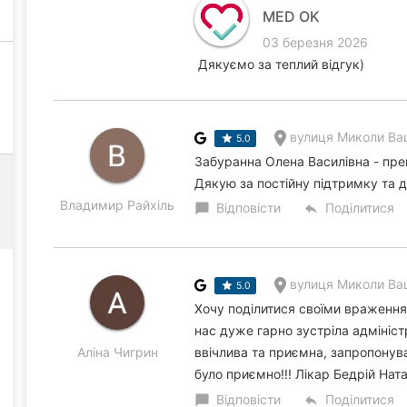
MED OK
03 березня 2026
Дякуємо за теплий відгук)
вулиця Миколи Ва
5.0
Забуранна Олена Василівна - прек
Дякую за постійну підтримку та 
Владимир Райхіль
Відповісти
Поділитися
chat_bubble
reply
вулиця Миколи Ва
5.0
Хочу поділитися своїми враження
нас дуже гарно зустріла адмініс
Аліна Чигрин
ввічлива та приємна, запропонув
було приємно!!! Лікар Бедрій Ната
Відповісти
Поділитися
chat_bubble
reply