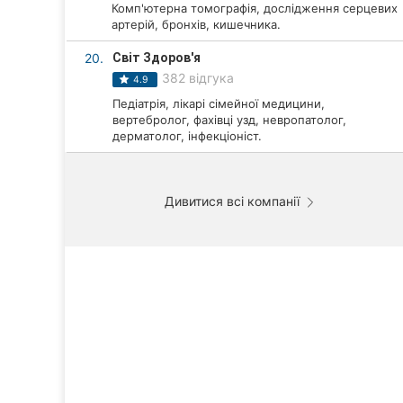
Комп'ютерна томографія, дослідження серцевих
артерій, бронхів, кишечника.
20.
Світ Здоров'я
382 відгука
4.9
Педіатрія, лікарі сімейної медицини,
вертебролог, фахівці узд, невропатолог,
дерматолог, інфекціоніст.
Дивитися всі компанії