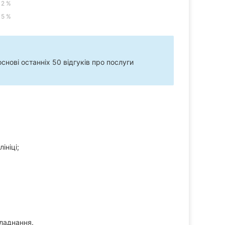
2 %
5 %
нові останніх 50 відгуків про послуги
ініці;
бладнання.