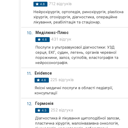
712 відгуків
4.8
Суми
Нейрохірургія, ортопедія, ринохірургія, plasticна
хірургія, отохірургія, діагностика, операційне
Івано-Франківськ
лікування, реабілітація та стаціонар.
Луцьк
10.
Меділюкс-Плюс
431 відгук
4.6
Ужгород
Послуги з ультразвукової діагностики: УЗД
серця, ЕКГ, судин, легень, органів черевної
Карпати
порожнини, залоз, суглобів, еластографія та
нейросонографія.
11.
Evidence
225 відгуків
4.6
Якісні медичні послуги в області педіатрії,
консультації
12.
Гормонія
252 відгука
4.5
Діагностика й лікування щитоподібної залози,
пластична хірургія, малоінвазивна онкологія,