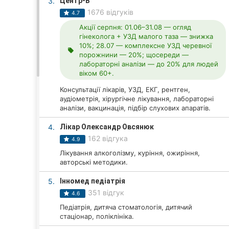
3.
Центр-B
1676 відгуків
4.7
Акції серпня: 01.06–31.08 — огляд
Всі міста:
гінеколога + УЗД малого таза — знижка
10%; 28.07 — комплексне УЗД черевної
local_offer
Вінниця
порожнини — 20%; щосереди —
лабораторні аналізи — до 20% для людей
віком 60+.
Житомир
Консультації лікарів, УЗД, ЕКГ, рентген,
Тернопіль
аудіометрія, хірургічне лікування, лабораторні
аналізи, вакцинація, підбір слухових апаратів.
Хмельницький
4.
Лікар Олександр Овсянюк
162 відгука
4.9
Рівне
Лікування алкоголізму, куріння, ожиріння,
авторські методики.
Одеса
5.
Інномед педіатрія
Кропивницький
351 відгук
4.6
Педіатрія, дитяча стоматологія, дитячий
Київ
стаціонар, поліклініка.