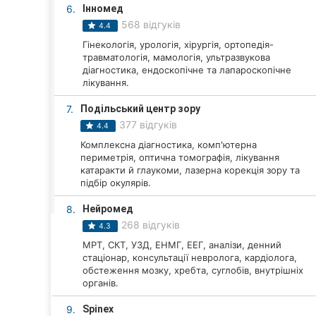
Харків
6.
Інномед
568 відгуків
4.4
Запоріжжя
Гінекологія, урологія, хірургія, ортопедія-
травматологія, мамологія, ультразвукова
Дніпро
діагностика, ендоскопічне та лапароскопічне
лікування.
Львів
7.
Подільський центр зору
Кривий Ріг
377 відгуків
4.4
Комплексна діагностика, комп'ютерна
Миколаїв
периметрія, оптична томографія, лікування
катаракти й глаукоми, лазерна корекція зору та
підбір окулярів.
Херсон
8.
Нейромед
Полтава
268 відгуків
4.3
Чернігів
МРТ, СКТ, УЗД, ЕНМГ, ЕЕГ, аналізи, денний
стаціонар, консультації невролога, кардіолога,
обстеження мозку, хребта, суглобів, внутрішніх
Черкаси
органів.
Чернівці
9.
Spinex