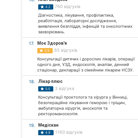
760 відгуків
4.2
Діагностика, лікування, профілактика,
реабілітація, лабораторні дослідження,
виявлення безпліддя, інфекцій та онкологічних
захворювань.
17.
Моє Здоров'я
65 відгуків
3.9
Консультації дитячих і дорослих лікарів, операції
одного дня, УЗД, ендоскопія, аналізи, денний
стаціонар, декларації з сімейним лікарем НСЗУ.
18.
Лікар плюс
3 відгука
5.0
Консультації проктолога та хірурга у Вінниці,
безопераційне лікування геморою і тріщин,
амбулаторна хірургія, аноскопія та
ректороманоскопія.
19.
Медіскан
1160 відгуків
4.9