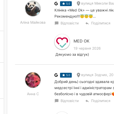
вулиця Миколи Ва
5.0
Клініка «Мed Оk» — це уважні ліка
Рекомендую!!!😇😇😇…
Аліна Майкова
Відповісти
Поділитися
chat_bubble
reply
MED OK
19 червня 2026
Дякуємо за відгук)
вулиця Зодчих, 20
5.0
Добрий день) сьогодні здавала кр
медсестрі Інні і адміністраторам
Анна С
безболісно і в чудовій атмосфері❤️
Відповісти
Поділитися
chat_bubble
reply