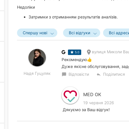
Недоліки
Затримки з отриманням результатів аналізів.
Спершу нові
Всі відгуки
Всі адрес
вулиця Миколи Ва
5.0
Рекомендую👍
Дуже якісне обслуговування, зад
Надя Гуцуляк
Відповісти
Поділитися
chat_bubble
reply
MED OK
19 червня 2026
Дякуємо за Ваш відгук!