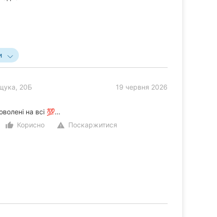
и
щука, 20Б
19 червня 2026
оволені на всі 💯…
Корисно
Поскаржитися
thumb_up_alt
warning