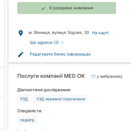
Є резервне живлення
done
place
м. Вінниця, вулиця Зодчих, 20
На карті
Ще адреси (3)
edit
Редагувати бізнес інформацію
Послуги компанії MED OK
у вибраному
Діагностичні дослідження:
УЗД
УЗД черевної порожнини
Спеціалісти:
педіатр