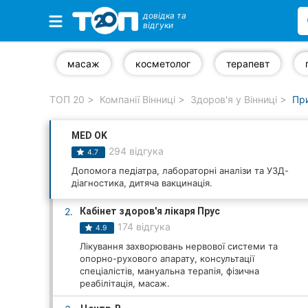
довідка та
відгуки
Обрані компанії
масаж
косметолог
терапевт
ТОП 20
Компанії Вінниці
Здоров'я у Вінниці
При
Популярні рубрики:
MED OK
Стоматології
294 відгука
4.7
Ветеринарні клініки
Допомога педіатра, лабораторні аналізи та УЗД-
діагностика, дитяча вакцинація.
Приватні клініки
2.
Кабінет здоров'я лікаря Прус
174 відгука
4.9
Автошколи
Лікування захворювань нервової системи та
опорно-рухового апарату, консультації
Ресторани
спеціалістів, мануальна терапія, фізична
реабілітація, масаж.
Всі рубрики