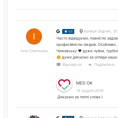
вулиця Зодчих, 20
5.0
Часто відвідуємо, повністю задо
професійністю лікарів. Особливо ,
Inna Chernooka
Чижевську ❤️ дуже чуйна, турбот
😊 дуже дякуємо за огляди нашо.
Відповісти
Поділитися
chat_bubble
reply
MED OK
14 грудня 2025
Дякуємо за теплі слова )
вулиця Зодчих, 20