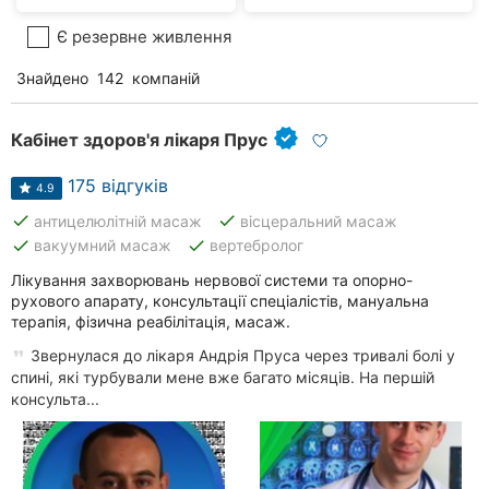
Є резервне живлення
Знайдено
142
компаній
Кабінет здоров'я лікаря Прус
175 відгуків
4.9
done
done
антицелюлітній масаж
вісцеральний масаж
done
done
вакуумний масаж
вертебролог
Лікування захворювань нервової системи та опорно-
рухового апарату, консультації спеціалістів, мануальна
терапія, фізична реабілітація, масаж.
Звернулася до лікаря Андрія Пруса через тривалі болі у
спині, які турбували мене вже багато місяців. На першій
консульта...