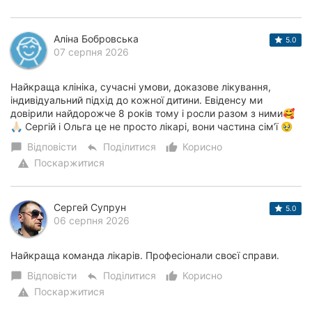
Аліна Бобровська
5.0
07 серпня 2026
Найкраща клініка, сучасні умови, доказове лікування,
індивідуальний підхід до кожної дитини. Евіденсу ми
довірили найдорожче 8 років тому і росли разом з ними🥰
🙏🏻 Сергій і Ольга це не просто лікарі, вони частина сім’ї 🥹
Відповісти
Поділитися
Корисно
chat_bubble
reply
thumb_up_alt
Поскаржитися
warning
Сергей Супрун
5.0
06 серпня 2026
Найкраща команда лікарів. Професіонали своєї справи.
Відповісти
Поділитися
Корисно
chat_bubble
reply
thumb_up_alt
Поскаржитися
warning