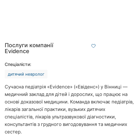
Рівне
Одеса
Кропивницький
Послуги компанії
Київ
Evidence
Харків
Спеціалісти:
Запоріжжя
дитячий невролог
Сучасна педіатрія «Evidence» («Евіденс») у Вінниці —
Дніпро
медичний заклад для дітей і дорослих, що працює на
Львів
основі доказової медицини. Команда включає педіатрів,
лікарів загальної практики, вузьких дитячих
Кривий
спеціалістів, лікарів ультразвукової діагностики,
Ріг
консультантів з грудного вигодовування та медичних
сестер.
Миколаїв