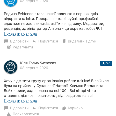
08 серпня 2026
Родина Evidence стала нашої родиною з перших днів
відкриття клініки. Прекрасні лікарі, чуйні, професійні,
здається немає викликів, які їм не під силу. Медсестри,
рецепція, адміністратор Альона - це окрема любов❤️. І
окреме місце в нашому серці займає...
Показати повністю
Відповісти
Поділитися
Видалити відгук
chat_bubble
reply
Редагувати
Юля Голимбиевская
5.0
08 серпня 2026
Хочу відмітити круту організацію роботи клініки! В свій час
були на прийомі у Суханової Наталії, Климко Богдани та
Бойко Ірини, задоволена на всі 100 ! Всі лікарі чітко
ставлять діагноз, пояснюють , відповідають на всі
поставленні питання , гарне від...
Показати повністю
Відповісти
Поділитися
Корисно
chat_bubble
reply
thumb_up_alt
Поскаржитися
warning