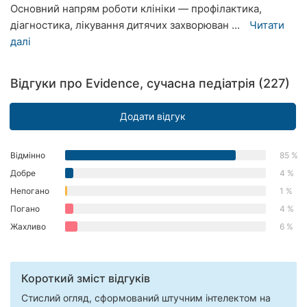
Основний напрям роботи клініки — профілактика,
Херсон
діагностика, лікування дитячих захворюван ...
Читати
далі
Полтава
Чернігів
Відгуки про Evidence, сучасна педіатрія (227)
Черкаси
Додати відгук
Чернівці
Відмінно
85 %
Суми
Добре
4 %
Івано-
Непогано
1 %
Франківськ
Погано
4 %
Жахливо
6 %
Луцьк
Ужгород
Короткий зміст відгуків
Карпати
Стислий огляд, сформований штучним інтелектом на