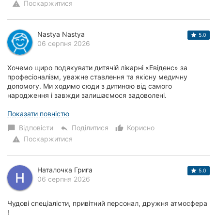
Поскаржитися
warning
Nastya Nastya
5.0
06 серпня 2026
Хочемо щиро подякувати дитячій лікарні «Евіденс» за
професіоналізм, уважне ставлення та якісну медичну
допомогу. Ми ходимо сюди з дитиною від самого
народження і завжди залишаємося задоволені.
Хотілось би відзначити Головатюк Ольгу Миколаївну та Т...
Показати повністю
Відповісти
Поділитися
Корисно
chat_bubble
reply
thumb_up_alt
Поскаржитися
warning
Наталочка Грига
5.0
06 серпня 2026
Чудові спеціалісти, привітний персонал, дружня атмосфера
!