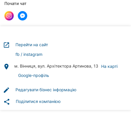
Автошколи
Почати чат
Ресторани
Всі
рубрики
launch
Перейти на сайт
fb
instagram
place
м. Вінниця, вул. Архітектора Артинова, 13
На карті
Всі
міста:
Google-профіль
Вінниця
edit
Редагувати бізнес інформацію
Житомир
share
Поділитися компанією
Тернопіль
Хмельницький