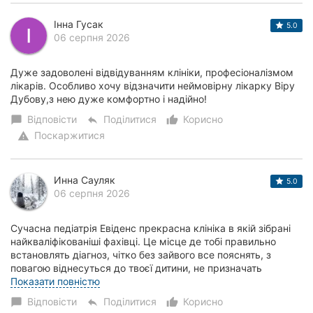
Інна Гусак
5.0
06 серпня 2026
Дуже задоволені відвідуванням клініки, професіоналізмом
лікарів. Особливо хочу відзначити неймовірну лікарку Віру
Дубову,з нею дуже комфортно і надійно!
Відповісти
Поділитися
Корисно
chat_bubble
reply
thumb_up_alt
Поскаржитися
warning
Инна Сауляк
5.0
06 серпня 2026
Сучасна педіатрія Евіденс прекрасна клініка в якій зібрані
найкваліфікованіші фахівці. Це місце де тобі правильно
встановлять діагноз, чітко без зайвого все пояснять, з
повагою віднесуться до твоєї дитини, не призначать
зайвого, заспокоять стурбовани...
Показати повністю
Відповісти
Поділитися
Корисно
chat_bubble
reply
thumb_up_alt