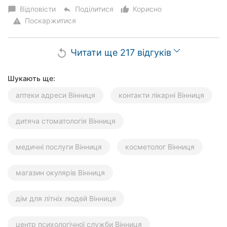
Відповісти
Поділитися
Корисно
chat_bubble
reply
thumb_up_alt
Поскаржитися
warning
Читати ще 217 відгуків
replay
Шукають ще:
аптеки адреси Вінниця
контакти лікарні Вінниця
дитяча стоматологія Вінниця
медичні послуги Вінниця
косметолог Вінниця
магазин окулярів Вінниця
дім для літніх людей Вінниця
центр психологічної служби Вінниця