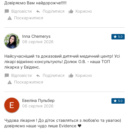
Довіряємо Вам найдорожче!!!!!
Відповісти
Поділитися
Корисно
chat_bubble
reply
thumb_up_alt
Поскаржитися
warning
Inna Chemerys
5.0
06 серпня 2026
Найсучасніший та доказовий дитячий медичний центр! Усі
лікарі відмінно консультують! Долюк О.В. - наша ТОП
лікарка у Евіденс.
Відповісти
Поділитися
Корисно
chat_bubble
reply
thumb_up_alt
Поскаржитися
warning
Евеліна Пульбер
5.0
06 серпня 2026
Чудова лікарня ! До діток ставляться з любов'ю та увагою)
довіряємо наше чудо лише Evidence ♥️