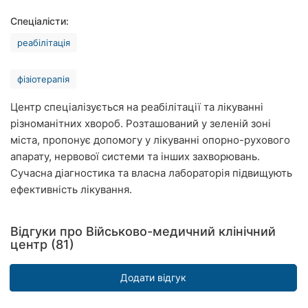
Рівне
Спеціалісти:
реабілітація
Одеса
Кропивницький
фізіотерапія
Київ
Центр спеціалізується на реабілітації та лікуванні
різноманітних хвороб. Розташований у зеленій зоні
Харків
міста, пропонує допомогу у лікуванні опорно-рухового
апарату, нервової системи та інших захворювань.
Запоріжжя
Сучасна діагностика та власна лабораторія підвищують
ефективність лікування.
Дніпро
Львів
Відгуки про Військово-медичний клінічний
центр (81)
Кривий
Ріг
Додати відгук
Миколаїв