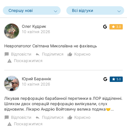
Спершу нові
Всі відгуки
Олег Кудрик
3.0
10 квітня 2026
Невропатолог Світлана Миколаївна не фахівець
Відповісти
Поділитися
Корисно
chat_bubble
reply
thumb_up_alt
Поскаржитися
warning
Юрий Бараннік
5.0
10 квітня 2026
Лікував перфорацію барабанної перетинки в ЛОР відділенні.
Шляхом двох операцій перфорацію вилікували, слух
відновили. Лікарю Андрію Войтовичу велика подяка🤝…
Відповісти
Поділитися
Корисно
chat_bubble
reply
thumb_up_alt
Поскаржитися
warning