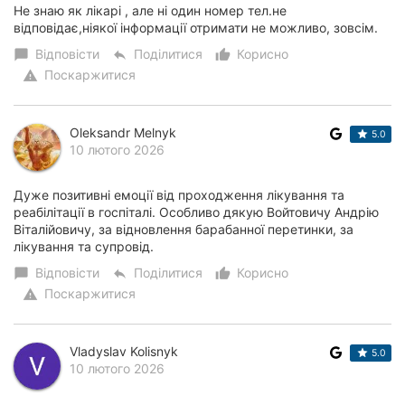
Не знаю як лікарі , але ні один номер тел.не
відповідає,ніякої інформації отримати не можливо, зовсім.
Відповісти
Поділитися
Корисно
chat_bubble
reply
thumb_up_alt
Поскаржитися
warning
Oleksandr Melnyk
5.0
10 лютого 2026
Дуже позитивні емоції від проходження лікування та
реабілітації в госпіталі. Особливо дякую Войтовичу Андрію
Віталійовичу, за відновлення барабанної перетинки, за
лікування та супровід.
Відповісти
Поділитися
Корисно
chat_bubble
reply
thumb_up_alt
Поскаржитися
warning
Vladyslav Kolisnyk
5.0
10 лютого 2026