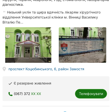
діагностика.
Низький уклін та щира вдячність лікарям хірургічного
відділення Університетської клініки м. Вінниці Василику
Віталію Пе...
проспект Коцюбинського, 6, район Замостя
Є резервне живлення
done
(067) 372
XX XX
Телефонувати