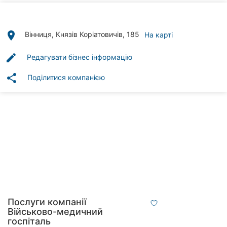
Автошколи
Ресторани
place
Вінниця, Князів Коріатовичів, 185
На карті
Всі
edit
Редагувати бізнес інформацію
рубрики
share
Поділитися компанією
Всі
міста:
Вінниця
Житомир
Тернопіль
Послуги компанії
Військово-медичний
Хмельницький
госпіталь