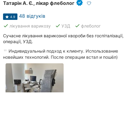
Татарін А. Є., лікар флеболог
48 відгуків
4.9
done
done
done
лікування варикозу
УЗД
флеболог
Сучасне лікування варикозної хвороби без госпіталізації,
операції, УЗД.
Индивидуальный подход к клиенту. Использование
новейших технологий. После операции встал и пошёл)
вулиця Марії Литвиненко-Вольгемут, 5, район Слов'янка
(093) 682
XX XX
Телефонувати