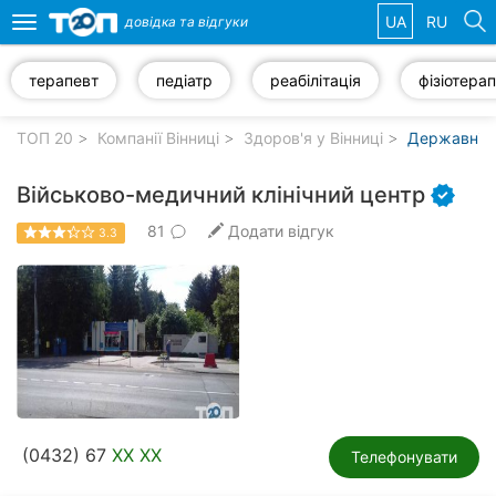
UA
RU
довідка та
відгуки
Toggle
navigation
терапевт
педіатр
реабілітація
фізіотерап
Обрані
компанії
ТОП 20
Компанії Вінниці
Здоров'я у Вінниці
Державні лі
Військово-медичний клінічний центр
81
Додати відгук
3.3
Популярні
рубрики:
Стоматології
Ветеринарні
клініки
Приватні
(0432) 67
XX XX
клініки
Телефонувати