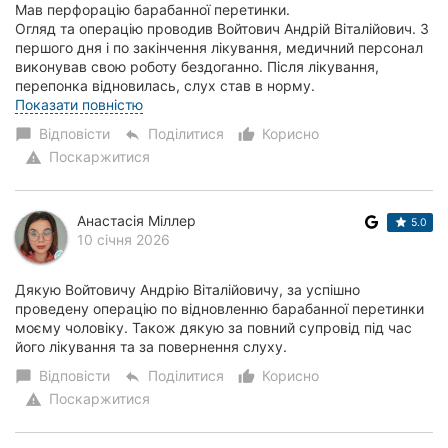
Мав перфорацію барабанної перетинки.
Огляд та операцію проводив Войтович Андрій Віталійович. З
першого дня і по закінчення лікування, медичний персонал
виконував свою роботу бездоганно. Після лікування,
перепонка відновилась, слух став в норму.
Дякую...
Показати повністю
Відповісти
Поділитися
Корисно
chat_bubble
reply
thumb_up_alt
Поскаржитися
warning
Анастасія Міллер
5.0
10 січня 2026
Дякую Войтовичу Андрію Віталійовичу, за успішно
проведену операцію по відновленню барабанної перетинки
моєму чоловіку. Також дякую за повний супровід під час
його лікування та за повернення слуху.
Відповісти
Поділитися
Корисно
chat_bubble
reply
thumb_up_alt
Поскаржитися
warning