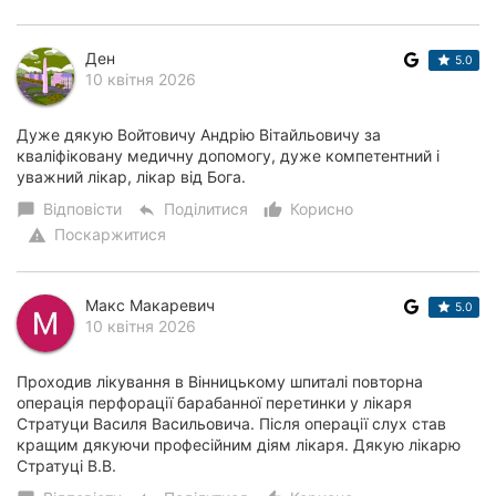
Ден
5.0
10 квітня 2026
Дуже дякую Войтовичу Андрію Вітайльовичу за
кваліфіковану медичну допомогу, дуже компетентний і
уважний лікар, лікар від Бога.
Відповісти
Поділитися
Корисно
chat_bubble
reply
thumb_up_alt
Поскаржитися
warning
Макс Макаревич
5.0
10 квітня 2026
Проходив лікування в Вінницькому шпиталі повторна
операція перфорації барабанної перетинки у лікаря
Стратуци Василя Васильовича. Після операції слух став
кращим дякуючи професійним діям лікаря. Дякую лікарю
Стратуці В.В.