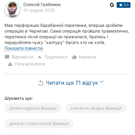
Олексій Гребенюк
5.0
10 грудня 2025
Мав перфорацію барабанної перетинки, вперше зробили
операцію в Чернігові. Сама операція пройшла травматично,
перетинка після операції не прижилася, братись і
переробляти чужу "халтуру" багато хто не хотів.
Дякуючи Вінницькому госпіталю та зокрема лік...
Показати повністю
Відповісти
Поділитися
Корисно
chat_bubble
reply
thumb_up_alt
Поскаржитися
warning
Читати ще 71 відгук
replay
Шукають ще:
аптеки адреси Вінниця
контакти лікарні Вінниця
дитяча стоматологія Вінниця