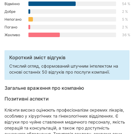
Відмінно
54 %
Херсон
Добре
2 %
Полтава
Непогано
5 %
Погано
2 %
Чернігів
Жахливо
36 %
Черкаси
Короткий зміст відгуків
Чернівці
Стислий огляд, сформований штучним інтелектом на
Суми
основі останніх 50 відгуків про послуги компанії.
Івано-
Загальне враження про компанію
Франківськ
Позитивні аспекти
Луцьк
Клієнти високо оцінюють професіоналізм окремих лікарів,
Ужгород
особливо у хірургічних та гінекологічних відділеннях. Є
відгуки про чуйне ставлення медичного персоналу, якість
Карпати
операцій та консультацій, а також про доступність
сучасного обладнання. Територія закладу, зокрема зони