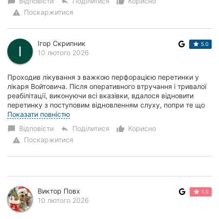
Відповісти
Поділитися
Корисно
chat_bubble
reply
thumb_up_alt
Поскаржитися
warning
Ігор Скрипник
5.0
10 лютого 2026
Проходив лікування з важкою перфорацією перетинки у
лікаря Войтовича. Після оперативного втручання і тривалої
реабілітації, виконуючи всі вказівки, вдалося відновити
перетинку з поступовим відновленням слуху, попри те що
масштаби травми були в рази б...
Показати повністю
Відповісти
Поділитися
Корисно
chat_bubble
reply
thumb_up_alt
Поскаржитися
warning
Виктор Повх
1.0
10 лютого 2026