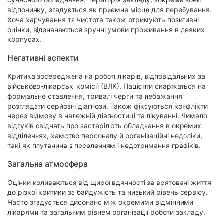
відпочинку, згадується як приємне місце для перебування.
Хоча харчування та чистота також отримують позитивні
оцінки, відзначаються зручні умови проживання в деяких
корпусах.
Негативні аспекти
Критика зосереджена на роботі лікарів, відповідальних за
військово-лікарські комісії (ВЛК). Пацієнти скаржаться на
формальне ставлення, тривалі черги та небажання
розглядати серйозні діагнози. Також фіксуються конфлікти
через відмову в належній діагностиці та лікуванні. Чимало
відгуків свідчать про застарілість обладнання в окремих
відділеннях, хамство персоналу й організаційні недоліки,
такі як плутанина з поселенням і недотримання графіків.
Загальна атмосфера
Оцінки коливаються від щирої вдячності за врятовані життя
до різкої критики за байдужість та низький рівень сервісу.
Часто згадується дисонанс між окремими відмінними
лікарями та загальним рівнем організації роботи закладу.