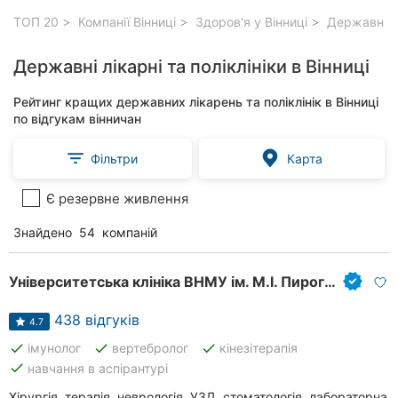
ТОП 20
Компанії Вінниці
Здоров'я у Вінниці
Державні лік
Державні лікарні та поліклініки в Вінниці
Рейтинг кращих державних лікарень та поліклінік в Вінниці
по відгукам вінничан
Фільтри
Карта
Є резервне живлення
Знайдено
54
компаній
Університетська клініка ВНМУ ім. М.І. Пирогова
438 відгуків
4.7
done
done
done
імунолог
вертебролог
кінезітерапія
done
навчання в аспірантурі
Хірургія, терапія, неврологія, УЗД, стоматологія, лабораторна