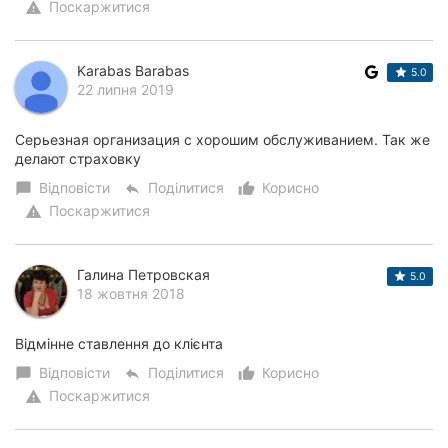
Поскаржитися
warning
Karabas Barabas
5.0
22 липня 2019
Серьезная организация с хорошим обслуживанием. Так же
делают страховку
Відповісти
Поділитися
Корисно
chat_bubble
reply
thumb_up_alt
Поскаржитися
warning
Галина Петровская
5.0
18 жовтня 2018
Відмінне ставлення до клієнта
Відповісти
Поділитися
Корисно
chat_bubble
reply
thumb_up_alt
Поскаржитися
warning