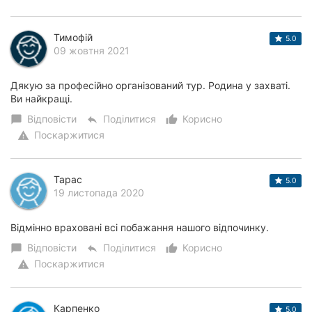
Тимофій
5.0
09 жовтня 2021
Дякую за професійно організований тур. Родина у захваті.
Ви найкращі.
Відповісти
Поділитися
Корисно
chat_bubble
reply
thumb_up_alt
Поскаржитися
warning
Тарас
5.0
19 листопада 2020
Відмінно враховані всі побажання нашого відпочинку.
Відповісти
Поділитися
Корисно
chat_bubble
reply
thumb_up_alt
Поскаржитися
warning
Карпенко
5.0