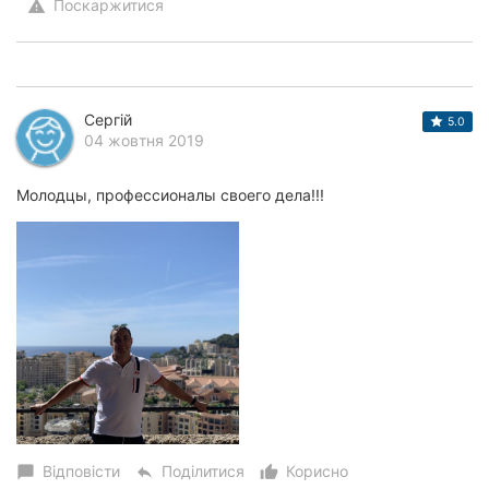
Поскаржитися
warning
Сергій
5.0
04 жовтня 2019
Молодцы, профессионалы своего дела!!!
Відповісти
Поділитися
Корисно
chat_bubble
reply
thumb_up_alt