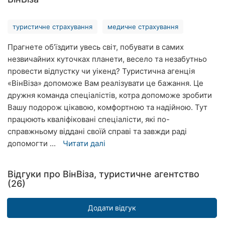
Рівне
туристичне страхування
медичне страхування
Одеса
Прагнете об’їздити увесь світ, побувати в самих
Кропивницький
незвичайних куточках планети, весело та незабутньо
провести відпустку чи уікенд? Туристична агенція
Київ
«ВінВіза» допоможе Вам реалізувати це бажання. Це
дружня команда спеціалістів, котра допоможе зробити
Харків
Вашу подорож цікавою, комфортною та надійною. Тут
Запоріжжя
працюють кваліфіковані спеціалісти, які по-
справжньому віддані своїй справі та завжди раді
Дніпро
допомогти ...
Читати далі
Львів
Відгуки про ВінВіза, туристичне агентство
(26)
Кривий
Ріг
Додати відгук
Миколаїв