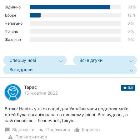
Херсон
Відмінно
88 %
Добре
12 %
Полтава
Непогано
0 %
Погано
0 %
Чернігів
Жахливо
0 %
Черкаси
Спершу нові
Всі відгуки
Чернівці
Всі адреси
Суми
Тарас
Івано-
5.0
15 жовтня 2022
Франківськ
Луцьк
Вітаю! Навіть у ці складні для України часи подорож моїх
дітей була організована на високому рівні. Все чудово , а
Ужгород
найголовніше - безпечно! Дякую.
Відповісти
Поділитися
Корисно
chat_bubble
reply
thumb_up_alt
Карпати
Поскаржитися
warning