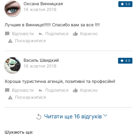
Оксана Винницкая
5.0
18 жовтня 2018
Лучшие в Виннице!!!!!! Спасибо вам за все !!!!
Відповісти
Поділитися
Корисно
chat_bubble
reply
thumb_up_alt
Поскаржитися
warning
Василь Швидкий
4.0
18 жовтня 2018
Хороша туристична агенція, позитивні та професійні!
Відповісти
Поділитися
Корисно
chat_bubble
reply
thumb_up_alt
Поскаржитися
warning
Читати ще 16 відгуків
replay
Шукають ще: