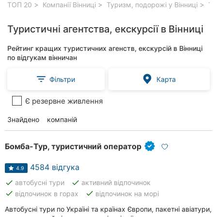
ТОП 20
Компанії Вінниці
Туризм, подорожі у Вінниці
Тур
Туристичні агентства, екскурсії в Вінниці
Рейтинг кращих туристичних агенств, екскурсій в Вінниці
по відгукам вінничан
Фільтри
Карта
Є резервне живлення
Знайдено
88
компаній
Бомба-Тур, туристичний оператор
4584 відгука
4.9
done
done
автобусні тури
активний відпочинок
done
done
відпочинок в горах
відпочинок на морі
Автобусні тури по Україні та країнах Європи, пакетні авіатури,