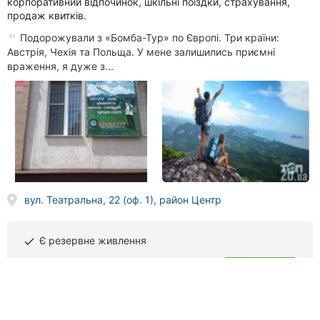
корпоративний відпочинок, шкільні поїздки, страхування,
продаж квитків.
Подорожували з «Бомба-Тур» по Європі. Три країни:
Австрія, Чехія та Польща. У мене залишились приємні
враження, я дуже з...
вул. Театральна, 22 (оф. 1), район Центр
Є резервне живлення
done
(093) 252
XX XX
Телефонувати