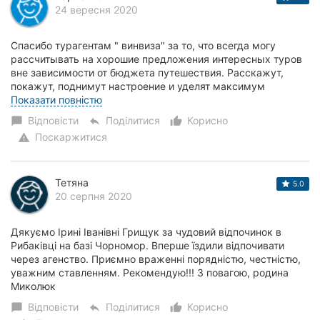
24 вересня 2020
Спасибо турагентам " винвиза" за то, что всегда могу
рассчитывать на хорошие предложения интересных туров
вне зависимости от бюджета путешествия. Расскажут,
покажут, поднимут настроение и уделят максимум
внимания. ВинВиза- вы - профессиональная коман...
Показати повністю
Відповісти
Поділитися
Корисно
chat_bubble
reply
thumb_up_alt
Поскаржитися
warning
Тетяна
5.0
20 серпня 2020
Дякуємо Ірині Іванівні Грищук за чудовий відпочинок в
Рибаківці на базі Чорномор. Вперше їздили відпочивати
через агенство. Приємно враженні порядністю, честністю,
уважним ставленням. Рекомендую!!! З повагою, родина
Миколюк
Відповісти
Поділитися
Корисно
chat_bubble
reply
thumb_up_alt