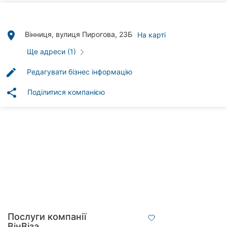
Автошколи
Ресторани
place
Вінниця, вулиця Пирогова, 23Б
На карті
Всі
Ще адреси (1)
рубрики
edit
Редагувати бізнес інформацію
share
Поділитися компанією
Всі
міста:
Вінниця
Житомир
Тернопіль
Хмельницький
Послуги компанії
ВінВіза