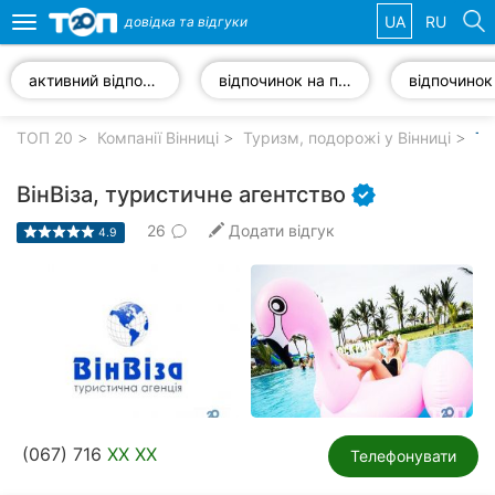
UA
RU
довідка та
відгуки
Toggle
navigation
активний відпочинок
відпочинок на природі
Обрані
компанії
ТОП 20
Компанії Вінниці
Туризм, подорожі у Вінниці
Ту
ВінВіза, туристичне агентство
26
Додати відгук
4.9
Популярні
рубрики:
Стоматології
Ветеринарні
клініки
Приватні
(067) 716
XX XX
клініки
Телефонувати