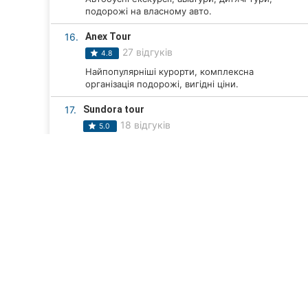
подорожі на власному авто.
16.
Anex Tour
27 відгуків
4.8
Найпопулярніші курорти, комплексна
організація подорожі, вигідні ціни.
17.
Sundora tour
18 відгуків
5.0
екскурсовод, відпочинок на морі, відпочинок на
природі, тури по Європі, тури по Україні...
18.
Vibe to fly
22 відгука
4.9
Туристичні послуги: пляжний відпочинок,
екскурсії, авіаквитки та бронювання готелів.
19.
Без Меж
17 відгуків
5.0
ТОП 20
Компанії Вінниці
Туризм, подорожі у Вінн
Індивідуальний підхід і підбір туру, комфорт і
вдосконалення послуг.