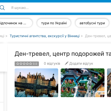
відпочинок на морі
тури по Україні
автобусні тури
иці
Туристичні агентства, екскурсії у Вінниці
Ден-тревел, це
Ден-тревел, центр подорожей та
0
відгуків
Додати відгук
0.0