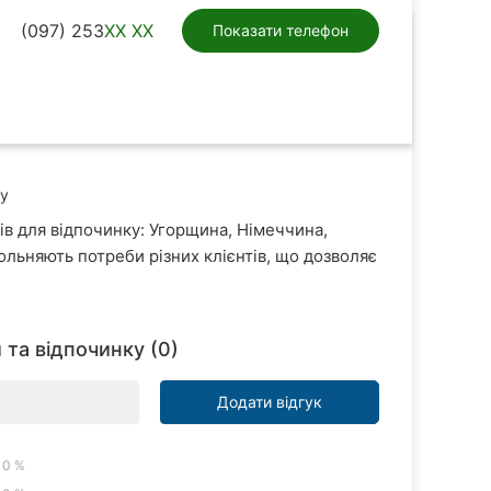
(097) 253
XX XX
Показати телефон
у
в для відпочинку: Угорщина, Німеччина,
вольняють потреби різних клієнтів, що дозволяє
та відпочинку (0)
Додати відгук
0 %