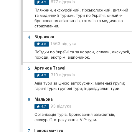
677 відгуків
4.9
Пляжний, екскурсійний, гірськолижний, дитячий
та медичний туризм, тури по Україні, онлайн-
Всі міста:
бронювання авіаквитків, готелів та медичного
страхування.
Вінниця
4.
Бідняжка
1563 відгука
Житомир
4.8
Поїздки по Україні та за кордон, сплави, екскурсії,
Тернопіль
походи, екстрім, відпочинок.
5.
Артинов Travel
Хмельницький
310 відгуків
4.9
Рівне
Авіа тури за ціною автобусних; маленькі групи;
гарячі тури; групові тури; індивідуальні тури.
Одеса
6.
Мальона
93 відгука
4.7
Кропивницький
Організація турів, бронювання авіаквитків,
екскурсії, страхування, VIP-тури.
Київ
7.
Панорама-тур