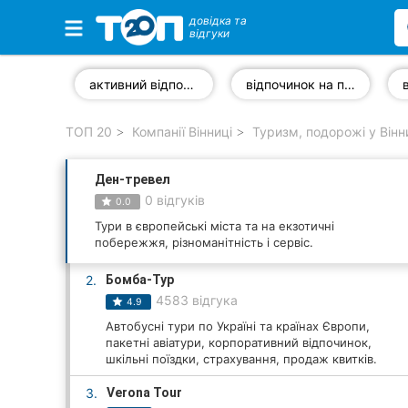
довідка та
відгуки
Обрані компанії
активний відпочинок
відпочинок на природі
ТОП 20
Компанії Вінниці
Туризм, подорожі у Вінн
Популярні рубрики:
Ден-тревел
Стоматології
0 відгуків
0.0
Ветеринарні клініки
Тури в європейські міста та на екзотичні
побережжя, різноманітність і сервіс.
Приватні клініки
2.
Бомба-Тур
4583 відгука
4.9
Автошколи
Автобусні тури по Україні та країнах Європи,
пакетні авіатури, корпоративний відпочинок,
Ресторани
шкільні поїздки, страхування, продаж квитків.
Всі рубрики
3.
Verona Tour