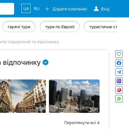
UA
RU
Додати компанію
Вхід
гарячі тури
тури по Європі
туристичне страхування
нтр подорожей та відпочинку
 відпочинку
Переглянути всі 4