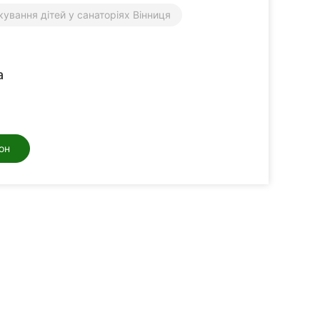
ікування дітей у санаторіях Вінниця
а
он