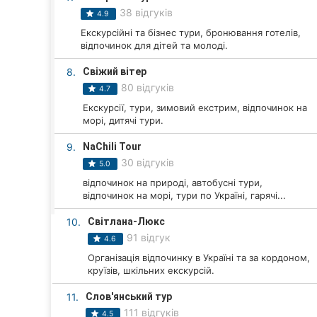
Харків
38 відгуків
4.9
Запоріжжя
Екскурсійні та бізнес тури, бронювання готелів,
відпочинок для дітей та молоді.
Дніпро
8.
Свіжий вітер
80 відгуків
4.7
Львів
Екскурсії, тури, зимовий екстрим, відпочинок на
морі, дитячі тури.
Кривий Ріг
9.
NaChili Tour
Миколаїв
30 відгуків
5.0
відпочинок на природі, автобусні тури,
Херсон
відпочинок на морі, тури по Україні, гарячі...
Полтава
10.
Світлана-Люкс
91 відгук
4.6
Чернігів
Організація відпочинку в Україні та за кордоном,
круїзів, шкільних екскурсій.
Черкаси
11.
Слов'янський тур
Чернівці
111 відгуків
4.5