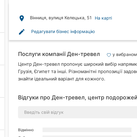
place
Вінниця, вулиця Келецька, 51
На карті
edit
Редагувати бізнес інформацію
Послуги компанії Ден-тревел
у вибраном
Центр Ден-тревел пропонує широкий вибір напрямкі
Грузія, Єгипет та інші. Різноманітні пропозиції задо
знайти ідеальний варіант для кожного.
Відгуки про Ден-тревел, центр подорожей 
Відмінно