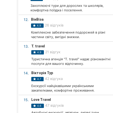
Захоплюючі тури для дорослих та школярів,
Суми
комфортна поїздка і поселення.
Івано-Франківськ
12.
ВінВіза
26 відгуків
4.9
Луцьк
Комплексне забезпечення подорожей в різні
частини світу, вигідні знижки.
Ужгород
13.
T. travel
Карпати
21 відгук
4.9
Туристична агенція "T. travel" надає різноманітні
послуги для вашого відпочинку.
14.
Вікторія Тур
42 відгука
4.7
Екскурсії найцікавішими українськими
закапелками, комфортне проживання.
15.
Love Travel
47 відгуків
4.6
Автобусні екскурсії, авіатури, дитячі тури,