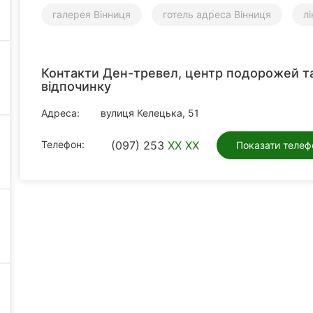
галерея Вінниця
готель адреса Вінниця
л
Контакти Ден-тревел, центр подорожей т
відпочинку
Адреса:
вулиця Келецька, 51
Телефон:
(097) 253
XX XX
Показати телеф