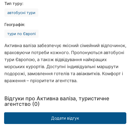
Тип туру:
Рівне
автобусні тури
Одеса
Географія:
Кропивницький
тури по Європі
Київ
Активна валіза забезпечує якісний сімейний відпочинок,
враховуючи потреби кожного. Пропонуються автобусні
Харків
тури Європою, а також відвідування найкращих
морських курортів. Доступні індивідуальні маршрути
Запоріжжя
подорожі, замовлення готелів та авіаквитків. Комфорт і
враження – пріоритети агентства.
Дніпро
Львів
Відгуки про Активна валіза, туристичне
агентство (0)
Кривий
Ріг
Додати відгук
Миколаїв