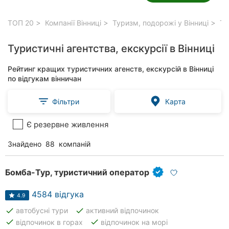
ТОП 20
Компанії Вінниці
Туризм, подорожі у Вінниці
Тур
Туристичні агентства, екскурсії в Вінниці
Рейтинг кращих туристичних агенств, екскурсій в Вінниці
по відгукам вінничан
Фільтри
Карта
Є резервне живлення
Знайдено
88
компаній
Бомба-Тур, туристичний оператор
4584 відгука
4.9
done
done
автобусні тури
активний відпочинок
done
done
відпочинок в горах
відпочинок на морі