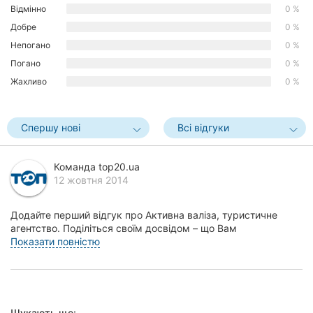
Відмінно
0 %
Херсон
Добре
0 %
Полтава
Непогано
0 %
Погано
0 %
Чернігів
Жахливо
0 %
Черкаси
Спершу нові
Всі відгуки
Чернівці
Суми
Команда top20.ua
12 жовтня 2014
Івано-
Франківськ
Додайте перший відгук про Активна валіза, туристичне
агентство. Поділіться своїм досвідом – що Вам
Луцьк
сподобалось, а що ні! Це допоможе іншим жителям Він...
Показати повністю
Ужгород
Карпати
Шукають ще: