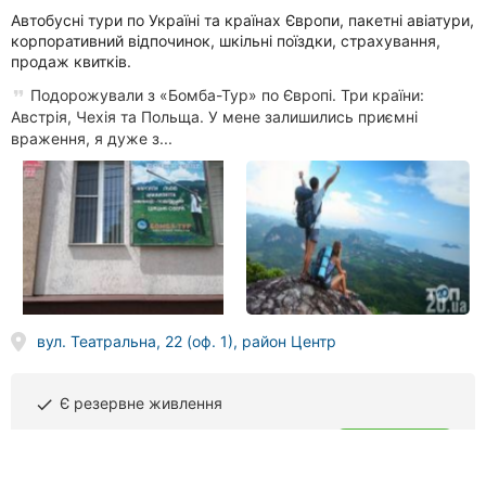
Автобусні тури по Україні та країнах Європи, пакетні авіатури,
корпоративний відпочинок, шкільні поїздки, страхування,
продаж квитків.
Подорожували з «Бомба-Тур» по Європі. Три країни:
Австрія, Чехія та Польща. У мене залишились приємні
враження, я дуже з...
вул. Театральна, 22 (оф. 1), район Центр
Є резервне живлення
done
(093) 252
XX XX
Телефонувати