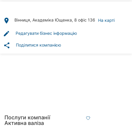
Автошколи
Ресторани
place
Вінниця, Академіка Ющенка, 8 офіс 136
На карті
Всі
edit
Редагувати бізнес інформацію
рубрики
share
Поділитися компанією
Всі
міста:
Вінниця
Житомир
Тернопіль
Послуги компанії
Активна валіза
Хмельницький