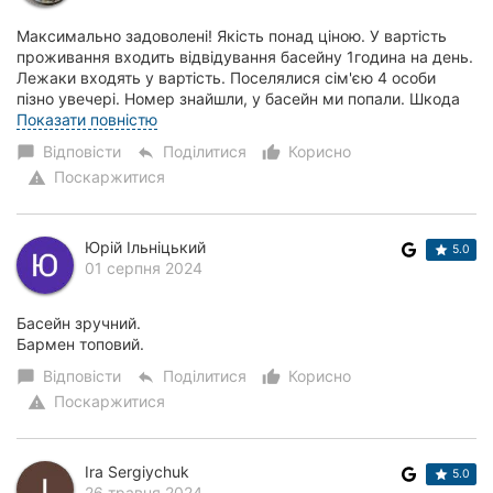
Максимально задоволені! Якість понад ціною. У вартість
проживання входить відвідування басейну 1година на день.
Лежаки входять у вартість. Поселялися сім'єю 4 особи
пізно увечері. Номер знайшли, у басейн ми попали. Шкода
тільки, після 22 год не пра...
Показати повністю
Відповісти
Поділитися
Корисно
chat_bubble
reply
thumb_up_alt
Поскаржитися
warning
Юрій Ільніцький
5.0
01 серпня 2024
Басейн зручний.
Бармен топовий.
Відповісти
Поділитися
Корисно
chat_bubble
reply
thumb_up_alt
Поскаржитися
warning
Ira Sergiychuk
5.0
26 травня 2024