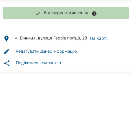
Автошколи
Є резервне живлення
done
info
Ресторани
Всі
рубрики
place
м. Вінниця, вулиця Героїв поліції, 28
На карті
edit
Редагувати бізнес інформацію
share
Поділитися компанією
Всі
міста:
Вінниця
Житомир
Тернопіль
Хмельницький