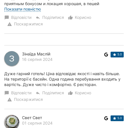
приятным бонусом и локация хорошая, в пешей
доступности кучу остановок) персонал привет...
Показати повністю
Відповісти
Поділитися
Корисно
chat_bubble
reply
thumb_up_alt
Поскаржитися
warning
Зінаїда Маслій
5.0
16 серпня 2024
Дуже гарний готель! Ціна відповідає якості і навіть більше.
На території є басейн. Одна година перебування входить у
вартість. Дуже чисто і комфортно. Є ресторан.
Відповісти
Поділитися
Корисно
chat_bubble
reply
thumb_up_alt
Поскаржитися
warning
Свет Свет
5.0
01 серпня 2024