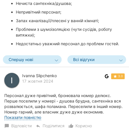
Нечиста сантехніка/душова;
Непривітний персонал;
Запах каналізації/плесені у ванній кімнаті;
Проблеми з шумоізоляцією (чути сусідів, роботу
витяжки);
Недостатньо уважний персонал до проблем гостей.
Спершу нові
Всі відгуки
Ivanna Slipchenko
3.0
17 жовтня 2024
Персонал дуже привітний, бронювала номер делюкс.
Перше поселили у номері - душова брудна, сантехніка вся
розвалюється, шафа поламана. Переселили в інший номер.
Номер гарний, але власник дуже дуже економив.
Сантехніка брудна, душова брудна. Стіни - як...
Показати повністю
Відповісти
Поділитися
Корисно
chat_bubble
reply
thumb_up_alt