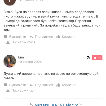
Вітаю! Була по справах залишалася, номер сподобався
чисто ліжко, зручне, в ваній кімнаті чисто вода тепла є . В
номері де залишалася був навіть телевізор.Персонал
ввічливий, привітний . За потреби і на далі буду залишатися
там.
Відповісти
Поділитися
Корисно
chat_bubble
reply
thumb_up_alt
Поскаржитися
warning
Ева
1.0
19 квітня 2024
Дуже злий персонал це того не варте не рекомендую цей
готель
Відповісти
Поділитися
Корисно
chat_bubble
reply
thumb_up_alt
Поскаржитися
warning
Читати ще 191 відгук
replay