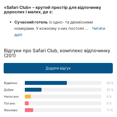
Херсон
«Safari Club» – крутий простір для відпочинку
дорослих і малих, де є:
Полтава
Сучасний готель
із одно- та двомісними
Чернігів
номерами. У кожному з них постоял ...
Читати
далі
Черкаси
Відгуки про Safari Club, комплекс відпочинку
Чернівці
(201)
Суми
Додати відгук
Івано-
Франківськ
Відмінно
55 %
Луцьк
Добре
22 %
Непогано
8 %
Ужгород
Погано
5 %
Жахливо
11 %
Карпати