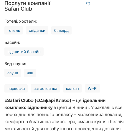
Послуги компанії
Рівне
Safari Club
Одеса
Готелі, хостели:
готель
сніданки
більярд
Кропивницький
Басейн:
Київ
відкритий басейн
Харків
Вид сауни:
Запоріжжя
сауна
чан
Дніпро
парковка
автостоянка
кальян
Wi-Fi
Львів
«Safari Club» («Сафарі Клаб»)
– це
ідеальний
комплекс відпочинку
в центрі Вінниці. У закладі є все
Кривий
Ріг
необхідне для повного релаксу – мальовнича локація,
комфортна й затишна атмосфера, смачна кухня і безліч
Миколаїв
можливостей для незабутнього проведення дозвілля.