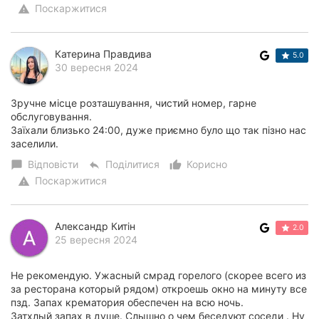
Поскаржитися
warning
Катерина Правдива
5.0
30 вересня 2024
Зручне місце розташування, чистий номер, гарне
обслуговування.
Заїхали близько 24:00, дуже приємно було що так пізно нас
заселили.
Відповісти
Поділитися
Корисно
chat_bubble
reply
thumb_up_alt
Поскаржитися
warning
Александр Китін
2.0
25 вересня 2024
Не рекомендую. Ужасный смрад горелого (скорее всего из
за ресторана который рядом) откроешь окно на минуту все
пзд. Запах крематория обеспечен на всю ночь.
Затхлый запах в душе. Слышно о чем беседуют соседи . Ну