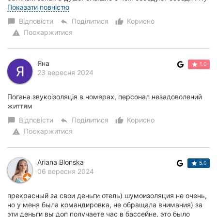
и ещё куча мелочей которые можно исп...
Показати повністю
Відповісти
Поділитися
Корисно
chat_bubble
reply
thumb_up_alt
Поскаржитися
warning
Яна
1.0
23 вересня 2024
Погана звукоізоляція в номерах, персонал незадоволений
життям
Відповісти
Поділитися
Корисно
chat_bubble
reply
thumb_up_alt
Поскаржитися
warning
Ariana Blonska
5.0
06 вересня 2024
прекрасный за свои деньги отель) шумоизоляция не очень,
но у меня была командировка, не обращала внимания) за
эти деньги вы доп получаете час в бассейне, это было