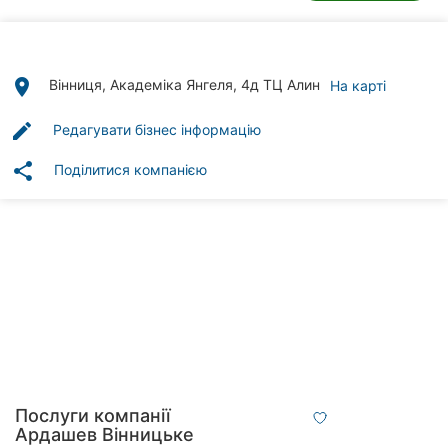
Автошколи
Ресторани
place
Вінниця, Академіка Янгеля, 4д ТЦ Алин
На карті
Всі
рубрики
edit
Редагувати бізнес інформацію
share
Поділитися компанією
Всі
міста:
Вінниця
Житомир
Тернопіль
Послуги компанії
Хмельницький
Ардашев Вінницьке