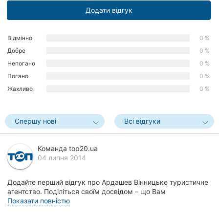
Додати відгук
Херсон
Полтава
Відмінно
0 %
Добре
0 %
Чернігів
Непогано
0 %
Черкаси
Погано
0 %
Жахливо
0 %
Чернівці
Суми
Спершу нові
Всі відгуки
Івано-
Франківськ
Команда top20.ua
04 липня 2014
Луцьк
Додайте перший відгук про Ардашев Вінницьке туристичне
Ужгород
агентство. Поділіться своїм досвідом – що Вам
сподобалось, а що ні! Це допоможе іншим жителям В...
Показати повністю
Карпати