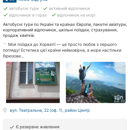
done
done
автобусні тури
активний відпочинок
done
done
відпочинок в горах
відпочинок на морі
Автобусні тури по Україні та країнах Європи, пакетні авіатури,
корпоративний відпочинок, шкільні поїздки, страхування,
продаж квитків.
Моя поїздка до Хорватії — це просто любов з першого
погляду! Естетика цієї країни неймовірна, а море настільки
бірюзове...
вул. Театральна, 22 (оф. 1), район Центр
Є резервне живлення
done