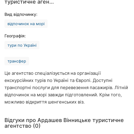
туристичне аген...
Рівне
Вид відпочинку:
Одеса
відпочинок на морі
Кропивницький
Географія:
Київ
тури по Україні
Харків
трансфер
Запоріжжя
Це агентство спеціалізується на організації
екскурсійних турів по Україні та Європі. Доступні
Дніпро
транспортні послуги для перевезення пасажирів. Літній
відпочинок на морі завжди підготовлений. Крім того,
Львів
можливо відкриття шенгенських віз.
Кривий
Ріг
Відгуки про Ардашев Вінницьке туристичне
агентство (0)
Миколаїв