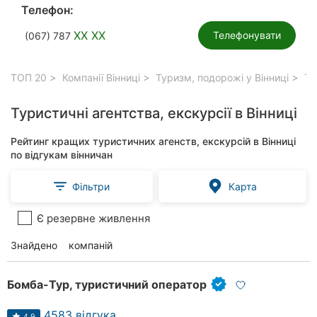
Телефон:
XX XX
Телефонувати
(067) 787
ТОП 20
Компанії Вінниці
Туризм, подорожі у Вінниці
Тур
Туристичні агентства, екскурсії в Вінниці
Рейтинг кращих туристичних агенств, екскурсій в Вінниці
по відгукам вінничан
Фільтри
Карта
Є резервне живлення
Знайдено
88
компаній
Бомба-Тур, туристичний оператор
4583 відгука
4.9