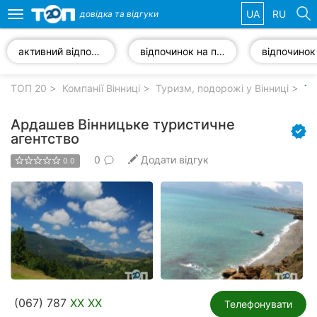
UA
RU
довідка та
відгуки
Toggle
navigation
активний відпочинок
відпочинок на природі
Обрані
компанії
ТОП 20
Компанії Вінниці
Туризм, подорожі у Вінниці
Ту
Ардашев Вінницьке туристичне
агентство
0
Додати відгук
Популярні
0.0
рубрики:
Стоматології
Ветеринарні
клініки
Приватні
клініки
(067) 787
XX XX
Телефонувати