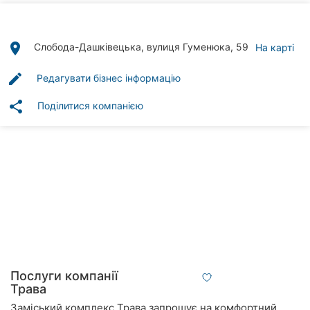
Автошколи
Ресторани
place
Слобода-Дашківецька, вулиця Гуменюка, 59
На карті
Всі
edit
Редагувати бізнес інформацію
рубрики
share
Поділитися компанією
Всі
міста:
Вінниця
Житомир
Тернопіль
Послуги компанії
Трава
Хмельницький
Заміський комплекс Трава запрошує на комфортний