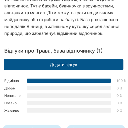
відпочинок. Тут є басейн, будиночки з зручностями,
Рівне
альтанки та мангал. Діти можуть грати на дитячому
Одеса
майданчику або стрибати на батуті. База розташована
неподалік Вінниці, в затишному куточку серед зеленої
Кропивницький
природи, що забезпечує відмінний відпочинок.
Київ
Відгуки про Трава, база відпочинку (1)
Харків
Додати відгук
Запоріжжя
Дніпро
Відмінно
100 %
Добре
0 %
Львів
Непогано
0 %
Погано
0 %
Кривий
Ріг
Жахливо
0 %
Миколаїв