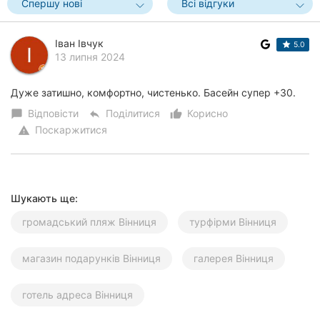
Спершу нові
Всі відгуки
Херсон
Іван Івчук
Полтава
5.0
13 липня 2024
Чернігів
Дуже затишно, комфортно, чистенько. Басейн супер +30.
Черкаси
Відповісти
Поділитися
Корисно
chat_bubble
reply
thumb_up_alt
Поскаржитися
warning
Чернівці
Суми
Шукають ще:
Івано-
Франківськ
громадський пляж Вінниця
турфірми Вінниця
Луцьк
магазин подарунків Вінниця
галерея Вінниця
Ужгород
готель адреса Вінниця
Карпати