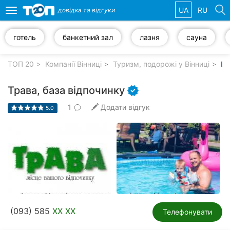
UA
RU
довідка та
відгуки
Toggle
navigation
готель
банкетний зал
лазня
сауна
Обрані
компанії
ТОП 20
Компанії Вінниці
Туризм, подорожі у Вінниці
Ба
Трава, база відпочинку
1
Додати відгук
5.0
Популярні
рубрики:
Стоматології
Ветеринарні
клініки
Приватні
(093) 585
XX XX
клініки
Телефонувати