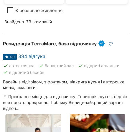
Є резервне живлення
Знайдено
73
компаній
Резиденція TerraMare, база відпочинку
394 відгука
4.0
done
done
done
автостоянка
банкетний зал
відкриті альтанки
done
відкритий басейн
Басейн з підігрівом, з фонтаном, відкрита кухня і авторське
меню, шезлонги.
Прекрасне місце для відпочинку! Територія, кухня, сервіс-
все просто прекрасно. Поблизу Вінниці-найкращий варіант
відпоч...