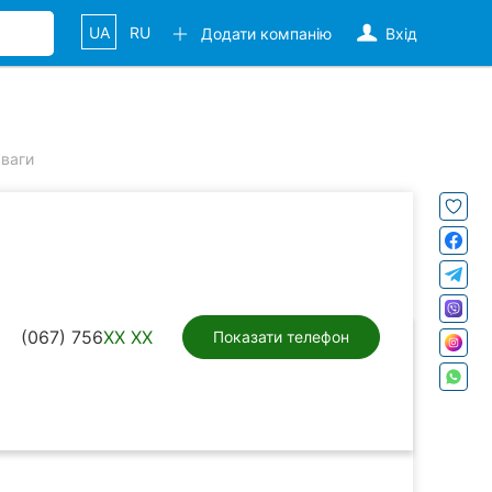
UA
RU
Додати компанію
Вхід
 ваги
(067) 756
XX XX
Показати телефон