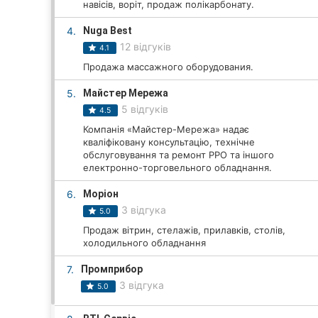
навісів, воріт, продаж полікарбонату.
4.
Nuga Best
Всі міста:
12 відгуків
4.1
Продажа массажного оборудования.
Вінниця
5.
Майстер Мережа
Житомир
5 відгуків
4.5
Компанія «Майстер-Мережа» надає
Тернопіль
кваліфіковану консультацію, технічне
обслуговування та ремонт РРО та іншого
Хмельницький
електронно-торговельного обладнання.
6.
Моріон
Рівне
3 відгука
5.0
Одеса
Продаж вітрин, стелажів, прилавків, столів,
холодильного обладнання
Кропивницький
7.
Промприбор
3 відгука
5.0
Київ