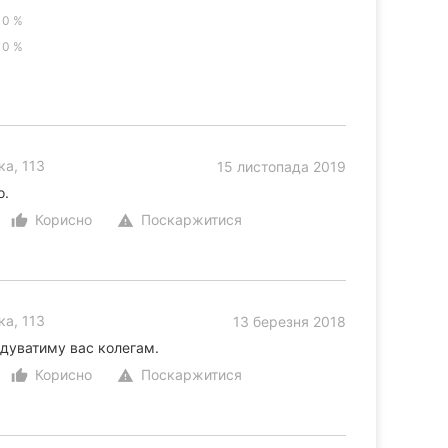
0 %
0 %
а, 113
15 листопада 2019
о.
Корисно
Поскаржитися
thumb_up_alt
warning
а, 113
13 березня 2018
ндуватиму вас колегам.
Корисно
Поскаржитися
thumb_up_alt
warning