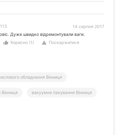
113
14 серпня 2017
ервіс. Дуже швидко відремонтували ваги.
Корисно (1)
Поскаржитися
thumb_up_alt
warning
ислового обладнання Вінниця
 Вінниця
вакуумне пакування Вінниця