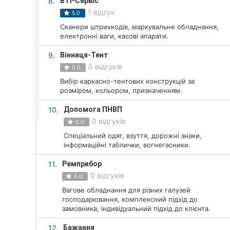
8.
ВТІ-Сервіс
Харків
1 відгук
5.0
Запоріжжя
Сканери штрихкодів, маркувальне обладнання,
електронні ваги, касові апарати.
Дніпро
9.
Вінниця-Тент
0 відгуків
Львів
0.0
Вибір каркасно-тентових конструкцій за
Кривий Ріг
розміром, кольором, призначенням.
10.
Допомога ПНВП
Миколаїв
0 відгуків
0.0
Херсон
Спеціальний одяг, взуття, дорожні знаки,
інформаційні таблички, вогнегасники.
Полтава
11.
Ремприбор
0 відгуків
0.0
Чернігів
Вагове обладнання для різних галузей
господарювання, комплексний підхід до
Черкаси
замовника, індивідуальний підхід до клієнта.
Чернівці
12.
Бажання