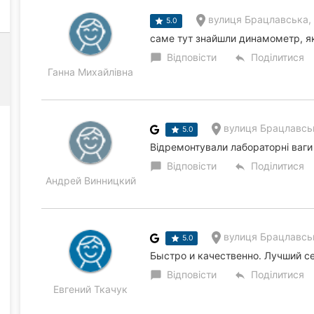
вулиця Брацлавська, 
5.0
саме тут знайшли динамометр, як
Відповісти
Поділитися
chat_bubble
reply
Ганна Михайлівна
вулиця Брацлавськ
5.0
Відремонтували лабораторні ваги
Відповісти
Поділитися
chat_bubble
reply
Андрей Винницкий
вулиця Брацлавськ
5.0
Быстро и качественно. Лучший се
Відповісти
Поділитися
chat_bubble
reply
Евгений Ткачук