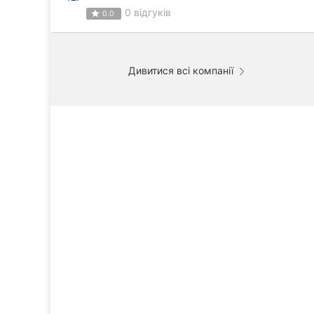
0 відгуків
0.0
Суми
Івано-Франківськ
Дивитися всі компанії
Луцьк
Ужгород
Карпати