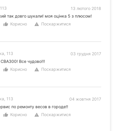
113
13 лютого 2018
ий так довго шукали! моя оцінка 5 з плюсом!
Корисно
Поскаржитися
thumb_up_alt
warning
а, 113
03 грудня 2017
 CBA300! Все чудово!!!
Корисно
Поскаржитися
thumb_up_alt
warning
а, 113
04 жовтня 2017
рвис по ремонту весов в городе!!
Корисно
Поскаржитися
thumb_up_alt
warning