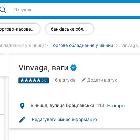
торгово-касове обладнання
банківське обладнання
бладнання у Вінниці
Торгове обладнання у Вінниці
Vinvaga,
Vinvaga, ваги
6
відгуків
Додати відгук
5.0
place
Вінниця, вулиця Брацлавська, 113
На карті
edit
Редагувати бізнес інформацію