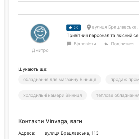
вулиця Брацлавська, 
5.0
Привітний персонал та якісний с
Відповісти
Поділитися
chat_bubble
reply
Дмитро
Шукають ще:
обладнання для магазину Вінниця
продаж пром
холодильні камери Вінниця
теплове обладнання
Контакти Vinvaga, ваги
Адреса:
вулиця Брацлавська, 113