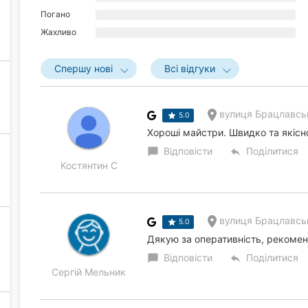
Погано
Жахливо
Спершу нові
Всі відгуки
вулиця Брацлавськ
5.0
Хороші майстри. Швидко та якісн
Відповісти
Поділитися
chat_bubble
reply
Костянтин C
вулиця Брацлавськ
5.0
Дякую за оперативність, рекоме
Відповісти
Поділитися
chat_bubble
reply
Сергій Мельник