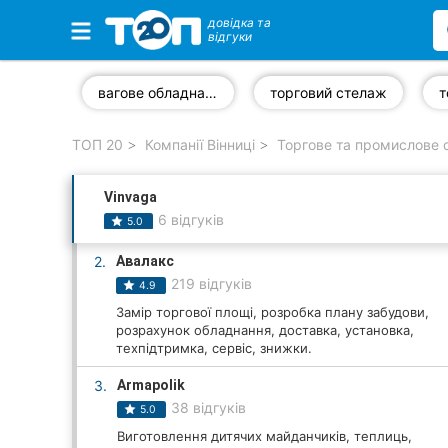
довідка та
відгуки
Обрані компанії
вагове обладнання
торговий стелаж
ТОП 20
Компанії Вінниці
Торгове та промислове о
Популярні рубрики:
Vinvaga
Стоматології
6 відгуків
5.0
Ветеринарні клініки
2.
Авалакс
219 відгуків
4.9
Приватні клініки
Замір торгової площі, розробка плану забудови,
розрахунок обладнання, доставка, установка,
Автошколи
техпідтримка, сервіс, знижки.
Ресторани
3.
Аrmapolik
38 відгуків
5.0
Всі рубрики
Виготовлення дитячих майданчиків, теплиць,