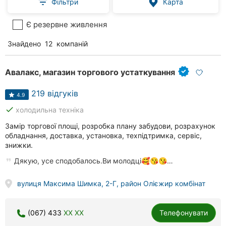
Фільтри
Карта
Є резервне живлення
Знайдено
12
компаній
Авалакс, магазин торгового устаткування
219 відгуків
4.9
done
холодильна техніка
Замір торгової площі, розробка плану забудови, розрахунок
обладнання, доставка, установка, техпідтримка, сервіс,
знижки.
Дякую, усе сподобалось.Ви молодці🥰😘😘…
вулиця Максима Шимка, 2-Г, район Олієжир комбінат
(067) 433
XX XX
Телефонувати