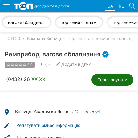
UA
RU
довідка та
відгуки
Toggle
navigation
вагове обладнання
торговий стелаж
Обрані
компанії
ТОП 20
Компанії Вінниці
Торгове та промислове обладнан
Ремприбор, вагове обладнання
0
Додати відгук
0.0
Популярні
рубрики:
(0432) 26
XX XX
Телефонувати
Стоматології
Ветеринарні
клініки
place
Вінниця, Академіка Янгеля, 42
На карті
Приватні
edit
Редагувати бізнес інформацію
клініки
Поділитися компанією