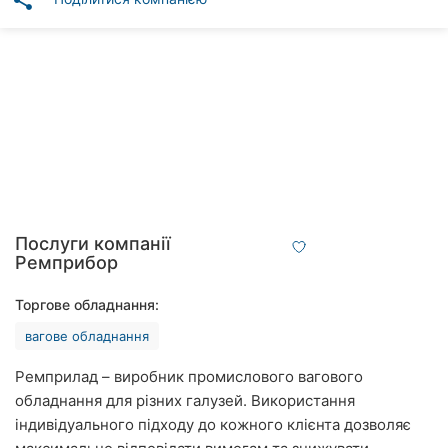
share
Автошколи
Ресторани
Всі
рубрики
Всі
Послуги компанії
міста:
Ремприбор
Вінниця
Торгове обладнання:
вагове обладнання
Житомир
Ремприлад – виробник промислового вагового
Тернопіль
обладнання для різних галузей. Використання
індивідуального підходу до кожного клієнта дозволяє
Хмельницький