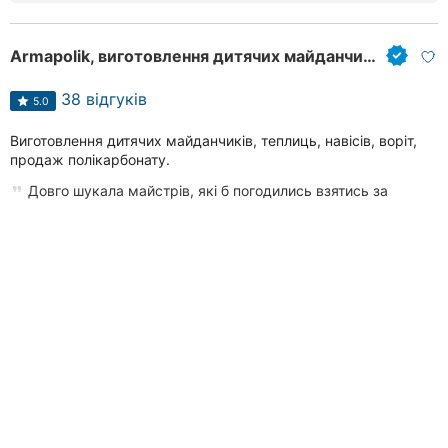
Аrmapolik, виготовлення дитячих майданчиків, теплиць, воріт, навісів
38 відгуків
5.0
Виготовлення дитячих майданчиків, теплиць, навісів, воріт,
продаж полікарбонату.
Довго шукала майстрів, які б погодились взятись за
виготовлення такого нестандартного навісу. Хлопці молодці,
підказали...
вулиця Максима Шимка, 42, район Тяжилів