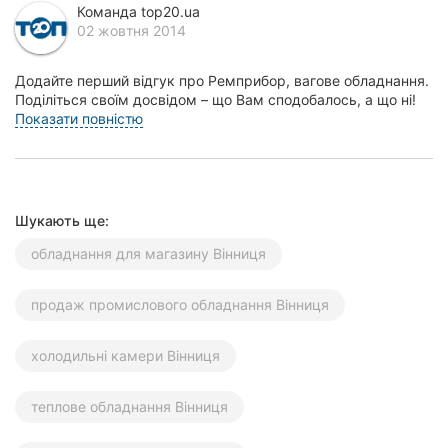
Команда top20.ua
Херсон
02 жовтня 2014
Полтава
Додайте перший відгук про Ремприбор, вагове обладнання.
Поділіться своїм досвідом – що Вам сподобалось, а що ні!
Чернігів
Це допоможе іншим жителям Вінниці зро...
Показати повністю
Черкаси
Чернівці
Шукають ще:
Суми
обладнання для магазину Вінниця
Івано-
Франківськ
продаж промислового обладнання Вінниця
Луцьк
холодильні камери Вінниця
Ужгород
теплове обладнання Вінниця
Карпати