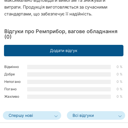
максимально відповідати вимогам та знижувати
Рівне
витрати. Продукція виготовляється за сучасними
стандартами, що забезпечує її надійність.
Одеса
Кропивницький
Відгуки про Ремприбор, вагове обладнання
(0)
Київ
Додати відгук
Харків
Відмінно
0 %
Запоріжжя
Добре
0 %
Дніпро
Непогано
0 %
Погано
0 %
Львів
Жахливо
0 %
Кривий
Ріг
Спершу нові
Всі відгуки
Миколаїв