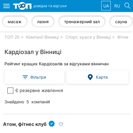
UA
RU
довідка та
відгуки
Toggle
navigation
масаж
лазня
тренажерний зал
сауна
Обрані
компанії
ТОП 20
Компанії Вінниці
Спорт, краса у Вінниці
Фітнес 
Кардіозал у Вінниці
Рейтинг кращих Кардіозалів за відгуками вінничан
Популярні
рубрики:
Фільтри
Карта
Стоматології
Є резервне живлення
Ветеринарні
Знайдено
5
компаній
клініки
Приватні
клініки
Атом, фітнес клуб