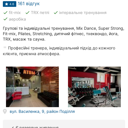
Автошколи
161 відгук
4.6
done
done
done
fit-mix
TRX петлі
інтервальне тренування
Ресторани
done
аеробіка
Всі
Групові та індивідуальні тренування, Mix Dance, Super Strong,
рубрики
Fit-mix, Pilates, Stretching, дитячий фітнес, тхеквондо, йога,
TRX, масаж та сауна.
Професійні тренера, індивідуальний підхід до кожного
клієнта, приємна атмосфера.
Всі
міста:
Вінниця
Житомир
Тернопіль
вул. Василенка, 9, район Поділля
Хмельницький
Є резервне живлення