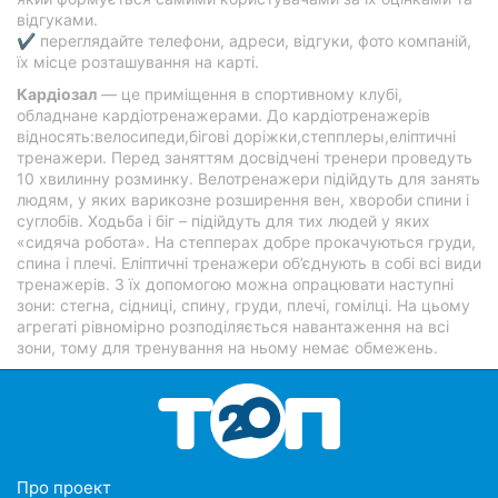
відгуками.
✔ переглядайте телефони, адреси, відгуки, фото компаній,
їх місце розташування на карті.
Кардіозал
— це приміщення в спортивному клубі,
обладнане кардіотренажерами. До кардіотренажерів
відносять:велосипеди,бігові доріжки,степплеры,еліптичні
тренажери. Перед заняттям досвідчені тренери проведуть
10 хвилинну розминку. Велотренажери підійдуть для занять
людям, у яких варикозне розширення вен, хвороби спини і
суглобів. Ходьба і біг – підійдуть для тих людей у яких
«сидяча робота». На степперах добре прокачуються груди,
спина і плечі. Еліптичні тренажери об’єднують в собі всі види
тренажерів. З їх допомогою можна опрацювати наступні
зони: стегна, сідниці, спину, груди, плечі, гомілці. На цьому
агрегаті рівномірно розподіляється навантаження на всі
зони, тому для тренування на ньому немає обмежень.
Про проект