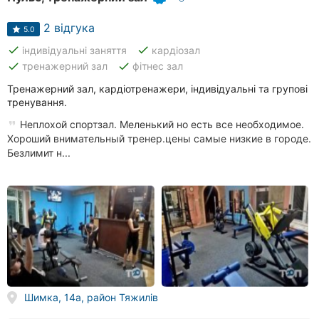
2 відгука
5.0
done
done
індивідуальні заняття
кардіозал
done
done
тренажерний зал
фітнес зал
Тренажерний зал, кардіотренажери, індивідуальні та групові
тренування.
Неплохой спортзал. Меленький но есть все необходимое.
Хороший внимательный тренер.цены самые низкие в городе.
Безлимит н...
Шимка, 14а, район Тяжилів