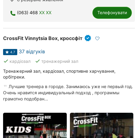
done
Рівне
(063) 468
XX XX
Телефонувати
Одеса
Кропивницький
CrossFit Vinnytsia Box, кроссфіт
Київ
37 відгуків
4.7
Харків
done
done
кардіозал
тренажерний зал
Тренажерний зал, кардіозал, спортивне харчування,
Запоріжжя
орбітреки.
Дніпро
Лучшие тренера в городе. Занимаюсь уже не первый год.
Очень нравится индивидуальный подход , программы
грамотно подобран...
Львів
Кривий
Ріг
Миколаїв