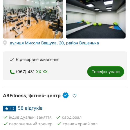
вулиця Миколи Ващука, 20, район Вишенька
Є резервне живлення
done
(067) 431
XX XX
Телефонувати
ABFitness, фітнес-центр
58 відгуків
4.2
done
done
індивідуальні заняття
кардіозал
done
done
персональний тренер
тренажерний зал