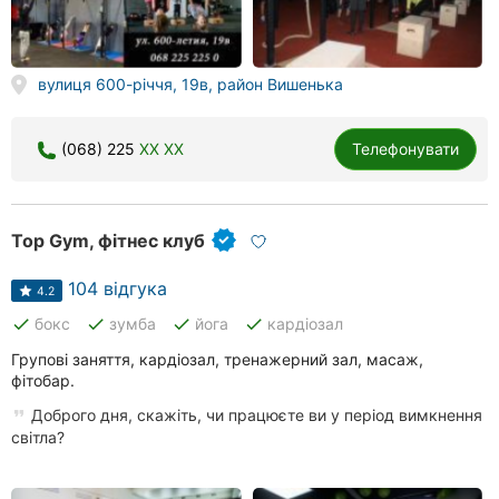
Херсон
Полтава
вулиця 600-річчя, 19в, район Вишенька
Чернігів
(068) 225
XX XX
Телефонувати
Черкаси
Чернівці
Top Gym, фітнес клуб
Суми
104 відгука
4.2
Івано-
done
done
done
done
бокс
зумба
йога
кардіозал
Франківськ
Групові заняття, кардіозал, тренажерний зал, масаж,
Луцьк
фітобар.
Доброго дня, скажіть, чи працюєте ви у період вимкнення
Ужгород
світла?
Карпати