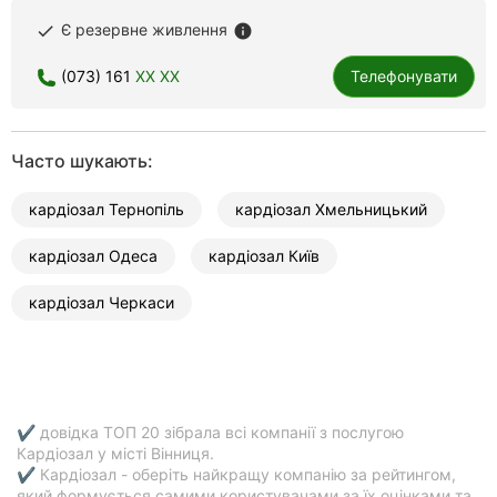
Є резервне живлення
done
info
(073) 161
XX XX
Телефонувати
Часто шукають:
кардіозал Тернопіль
кардіозал Хмельницький
кардіозал Одеса
кардіозал Київ
кардіозал Черкаси
✔ довідка ТОП 20 зібрала всі компанії з послугою
Кардіозал у місті Вінниця.
✔ Кардіозал - оберіть найкращу компанію за рейтингом,
який формується самими користувачами за їх оцінками та