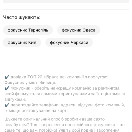
Рівне
Часто шукають:
Одеса
фокусник Тернопіль
фокусник Одеса
Кропивницький
фокусник Київ
фокусник Черкаси
Київ
Харків
Запоріжжя
✔ довідка ТОП 20 зібрала всі компанії з послугою
Дніпро
Фокусник у місті Вінниця.
✔ Фокусник - оберіть найкращу компанію за рейтингом,
який формується самими користувачами за їх оцінками та
Львів
відгуками.
✔ переглядайте телефони, адреси, відгуки, фото компаній,
Кривий
їх місце розташування на карті.
Ріг
Шукаєте оригінальний спосіб зробити ваше свято
незабутнім? Тоді запрошення професійного фокусника – це
Миколаїв
саме те, що вам потрібно! Уявіть собі подив і захоплення