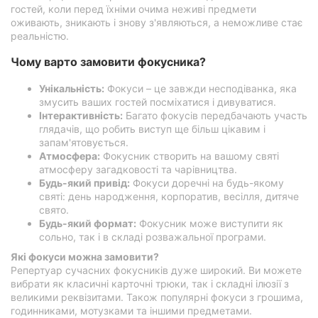
гостей, коли перед їхніми очима неживі предмети
Херсон
оживають, зникають і знову з'являються, а неможливе стає
реальністю.
Полтава
Чому варто замовити фокусника?
Чернігів
Унікальність:
Фокуси – це завжди несподіванка, яка
змусить ваших гостей посміхатися і дивуватися.
Черкаси
Інтерактивність:
Багато фокусів передбачають участь
глядачів, що робить виступ ще більш цікавим і
Чернівці
запам'ятовується.
Атмосфера:
Фокусник створить на вашому святі
Суми
атмосферу загадковості та чарівництва.
Будь-який привід:
Фокуси доречні на будь-якому
святі: день народження, корпоратив, весілля, дитяче
Івано-
свято.
Франківськ
Будь-який формат:
Фокусник може виступити як
сольно, так і в складі розважальної програми.
Луцьк
Які фокуси можна замовити?
Репертуар сучасних фокусників дуже широкий. Ви можете
Ужгород
вибрати як класичні карточні трюки, так і складні ілюзії з
великими реквізитами. Також популярні фокуси з грошима,
Карпати
годинниками, мотузками та іншими предметами.