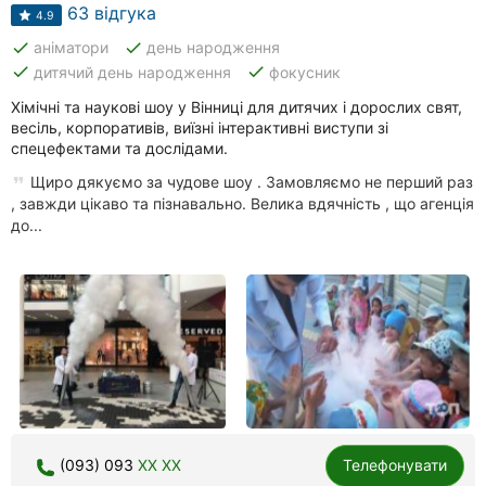
Автошколи
63 відгука
4.9
done
done
аніматори
день народження
Ресторани
done
done
дитячий день народження
фокусник
Всі
Хімічні та наукові шоу у Вінниці для дитячих і дорослих свят,
рубрики
весіль, корпоративів, виїзні інтерактивні виступи зі
спецефектами та дослідами.
Щиро дякуємо за чудове шоу . Замовляємо не перший раз
, завжди цікаво та пізнавально. Велика вдячність , що агенція
до...
Всі
міста:
Вінниця
Житомир
Тернопіль
Хмельницький
(093) 093
XX XX
Телефонувати