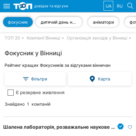
UA
RU
довідка та
відгуки
Toggle
navigation
фокусник
дитячий день народження
аніматори
фо
Обрані
компанії
ТОП 20
Компанії Вінниці
Організація заходів у Вінниці
Д
Фокусник у Вінниці
Рейтинг кращих Фокусників за відгуками вінничан
Популярні
рубрики:
Фільтри
Карта
Стоматології
Є резервне живлення
Ветеринарні
Знайдено
1
компаній
клініки
Приватні
клініки
Шалена лабораторія, розважальне наукове шоу