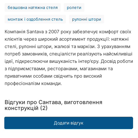
Рівне
безшовна натяжна стеля
ролети
монтаж і оздоблення стель
рулонні штори
Одеса
Компанія Santava з 2007 року забезпечує комфорт своїх
Кропивницький
клієнтів через широкий асортимент продукції: натяжні
Київ
стелі, рулонні штори, жалюзі та маркізи. З урахуванням
потреб замовників, спеціалісти реалізують найсміливіші
Харків
ідеї, підкреслюючи вишуканість інтер'єру. Досвід роботи
з підприємствами, ресторанами, магазинами та
Запоріжжя
приватними особами свідчить про високий
професіоналізм команди.
Дніпро
Львів
Відгуки про Сантава, виготовлення
конструкцій (2)
Кривий
Ріг
Додати відгук
Миколаїв