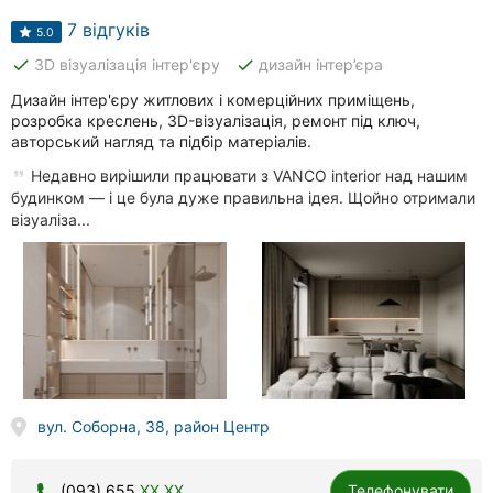
7 відгуків
5.0
done
done
3D візуалізація інтер'єру
дизайн інтер’єра
Дизайн інтер'єру житлових і комерційних приміщень,
розробка креслень, 3D-візуалізація, ремонт під ключ,
авторський нагляд та підбір матеріалів.
Недавно вирішили працювати з VANCO interior над нашим
будинком — і це була дуже правильна ідея. Щойно отримали
візуаліза...
вул. Соборна, 38, район Центр
(093) 655
XX XX
Телефонувати