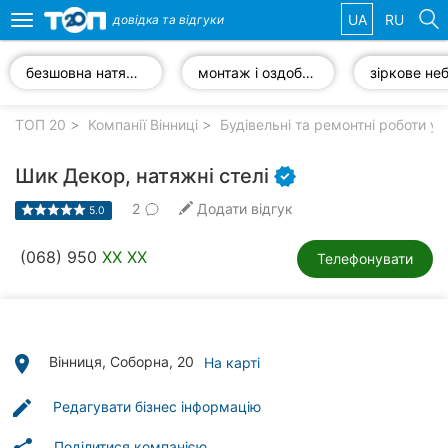
UA
RU
довідка та
відгуки
Toggle
navigation
безшовна натяжна стеля
монтаж і оздоблення стель
зіркове не
Обрані
компанії
ТОП 20
Компанії Вінниці
Будівельні та ремонтні роботи у 
Шик Декор, натяжні стелі
2
Додати відгук
5.0
Популярні
рубрики:
(068) 950
XX XX
Телефонувати
Стоматології
Ветеринарні
клініки
place
Вінниця, Соборна, 20
На карті
Приватні
edit
Редагувати бізнес інформацію
клініки
Поділитися компанією