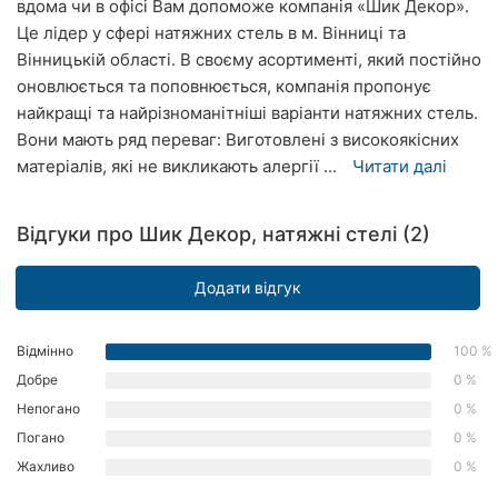
вдома чи в офісі Вам допоможе компанія «Шик Декор».
Рівне
Це лідер у сфері натяжних стель в м. Вінниці та
Вінницькій області. В своєму асортименті, який постійно
Одеса
оновлюється та поповнюється, компанія пропонує
найкращі та найрізноманітніші варіанти натяжних стель.
Кропивницький
Вони мають ряд переваг: Виготовлені з високоякісних
матеріалів, які не викликають алергії ...
Читати далі
Київ
Харків
Відгуки про Шик Декор, натяжні стелі (2)
Запоріжжя
Додати відгук
Дніпро
Відмінно
100 %
Львів
Добре
0 %
Кривий
Непогано
0 %
Ріг
Погано
0 %
Жахливо
0 %
Миколаїв