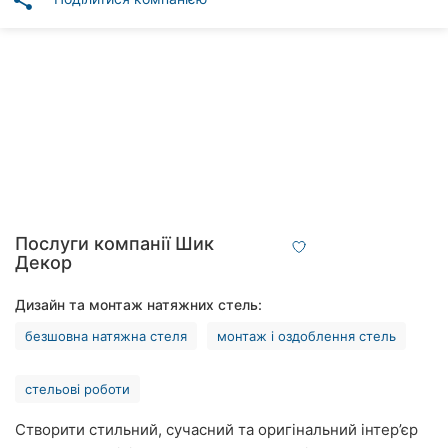
share
Автошколи
Ресторани
Всі
рубрики
Всі
Послуги компанії Шик
міста:
Декор
Вінниця
Дизайн та монтаж натяжних стель:
безшовна натяжна стеля
монтаж і оздоблення стель
Житомир
Тернопіль
стельові роботи
Хмельницький
Створити стильний, сучасний та оригінальний інтер’єр