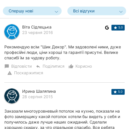
Херсон
Спершу нові
Всі відгуки
Полтава
Віта Сідлецька
5.0
Чернігів
23 червня 2016
Черкаси
Рекомендую всім "Шик Декор". Ми задоволені ними, дуже
професійні люди, ціни хороші та гарантії присутні. Велике
Чернівці
спасибі їм за чудову роботу.
Відповісти
Поділитися
Корисно
chat_bubble
reply
thumb_up_alt
Суми
Поскаржитися
warning
Івано-
Франківськ
Ирина Шаляпина
5.0
28 серпня 2015
Луцьк
Ужгород
Заказали многоуровневый потолок на кухню, показали на
фото замерщику какой потолок хотели бы видеть у себя и
получилось даже лучше наших ожиданий. Сделали
Карпати
хорошую скидку, за что отдельное спасибо. Все ребята