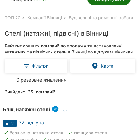
ТОП 20
Компанії Вінниці
Будівельні та ремонтні роботи у 
Стелі (натяжні, підвісні) в Вінниці
Рейтинг кращих компанй по продажу та встановленні
натяжних та підвісних стель в Вінниці по відгукам вінничан
Фільтри
Карта
Є резервне живлення
Знайдено
35
компаній
Блік, натяжні стелі
32 відгука
4.1
done
done
безшовна натяжна стеля
глянцева стеля
done
done
зіркове небо
матова стеля