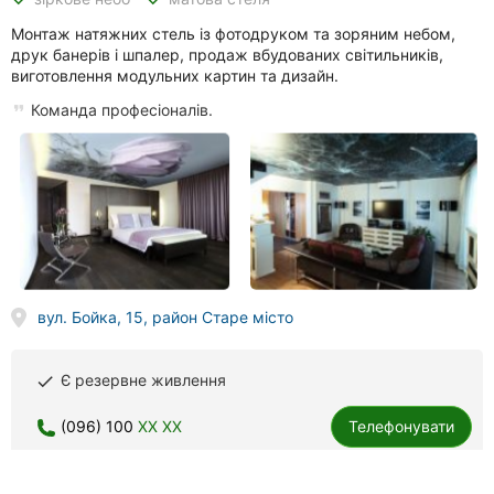
Монтаж натяжних стель із фотодруком та зоряним небом,
друк банерів і шпалер, продаж вбудованих світильників,
виготовлення модульних картин та дизайн.
Команда професіоналів.
вул. Бойка, 15, район Старе місто
Є резервне живлення
done
(096) 100
XX XX
Телефонувати