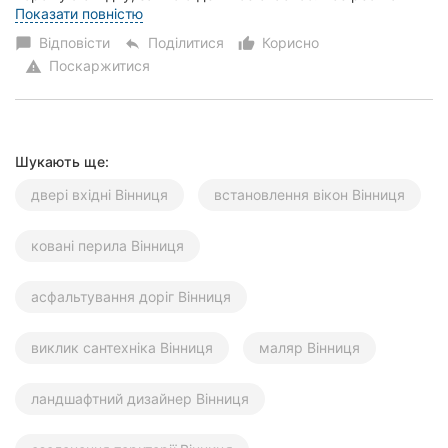
очень вежливые и аккуратные. Беспокоило ко...
Показати повністю
Відповісти
Поділитися
Корисно
chat_bubble
reply
thumb_up_alt
Поскаржитися
warning
Шукають ще:
двері вхідні Вінниця
встановлення вікон Вінниця
ковані перила Вінниця
асфальтування доріг Вінниця
виклик сантехніка Вінниця
маляр Вінниця
ландшафтний дизайнер Вінниця