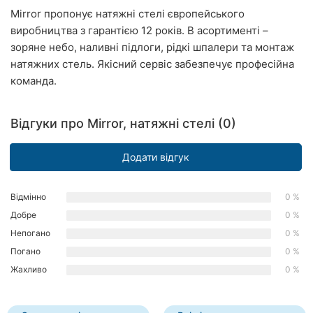
Mirror пропонує натяжні стелі європейського
Рівне
виробництва з гарантією 12 років. В асортименті –
Одеса
зоряне небо, наливні підлоги, рідкі шпалери та монтаж
натяжних стель. Якісний сервіс забезпечує професійна
Кропивницький
команда.
Київ
Відгуки про Mirror, натяжні стелі (0)
Харків
Додати відгук
Запоріжжя
Дніпро
Відмінно
0 %
Добре
0 %
Львів
Непогано
0 %
Погано
0 %
Кривий
Ріг
Жахливо
0 %
Миколаїв