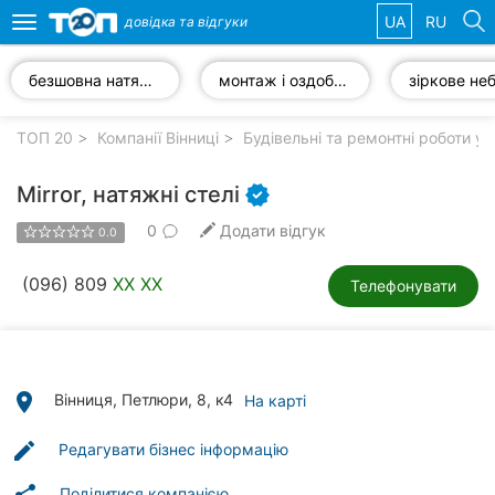
UA
RU
довідка та
відгуки
Toggle
navigation
безшовна натяжна стеля
монтаж і оздоблення стель
зіркове не
Обрані
компанії
ТОП 20
Компанії Вінниці
Будівельні та ремонтні роботи у 
Mirror, натяжні стелі
0
Додати відгук
0.0
Популярні
рубрики:
(096) 809
XX XX
Телефонувати
Стоматології
Ветеринарні
клініки
place
Вінниця, Петлюри, 8, к4
На карті
Приватні
edit
Редагувати бізнес інформацію
клініки
Поділитися компанією