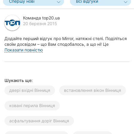
Спершу нові
Всі відгуки
Херсон
Команда top20.ua
Полтава
20 березня 2015
Чернігів
Додайте перший відгук про Mirror, натяжні стелі. Поділіться
своїм досвідом – що Вам сподобалось, а що ні! Це
Черкаси
допоможе іншим жителям Вінниці зробити пр...
Показати повністю
Чернівці
Суми
Шукають ще:
Івано-
Франківськ
двері вхідні Вінниця
встановлення вікон Вінниця
Луцьк
ковані перила Вінниця
Ужгород
асфальтування доріг Вінниця
Карпати