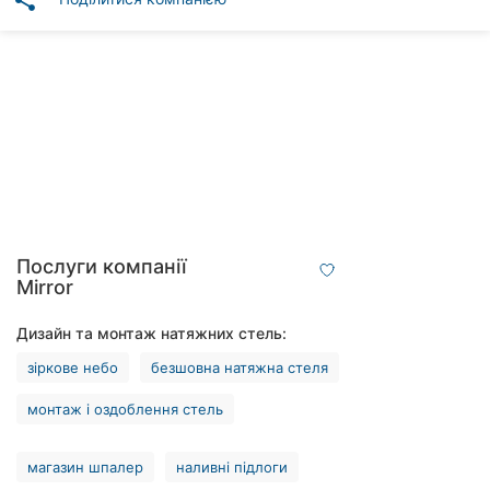
share
Автошколи
Ресторани
Всі
рубрики
Всі
Послуги компанії
міста:
Mirror
Вінниця
Дизайн та монтаж натяжних стель:
зіркове небо
безшовна натяжна стеля
Житомир
монтаж і оздоблення стель
Тернопіль
Хмельницький
магазин шпалер
наливні підлоги