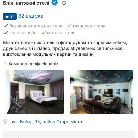
Блік, натяжні стелі
32 відгука
4.1
done
done
безшовна натяжна стеля
глянцева стеля
done
done
зіркове небо
матова стеля
Монтаж натяжних стель із фотодруком та зоряним небом,
друк банерів і шпалер, продаж вбудованих світильників,
виготовлення модульних картин та дизайн.
Команда професіоналів.
вул. Бойка, 15, район Старе місто