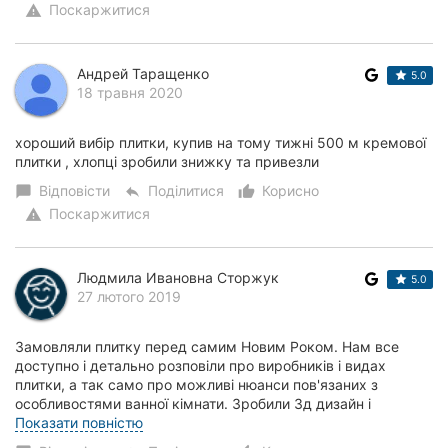
Поскаржитися
warning
Андрей Таращенко
5.0
18 травня 2020
хороший вибір плитки, купив на тому тижні 500 м кремової
плитки , хлопці зробили знижку та привезли
Відповісти
Поділитися
Корисно
chat_bubble
reply
thumb_up_alt
Поскаржитися
warning
Людмила Ивановна Сторжук
5.0
27 лютого 2019
Замовляли плитку перед самим Новим Роком. Нам все
доступно і детально розповіли про виробників і видах
плитки, а так само про можливі нюанси пов'язаних з
особливостями ванної кімнати. Зробили 3д дизайн і
підрахували необхідну кількість. Доставили пли...
Показати повністю