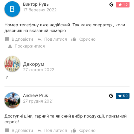
Виктор Рудь
1.0
17 березня 2022
Номер телефону вже недійсний. Так каже оператор , коли
дзвониш на вказаний номерю
Відповісти
Поділитися
Корисно
chat_bubble
reply
thumb_up_alt
Поскаржитися
warning
Декорум
27 лютого 2022
?
Andrew Prus
5.0
27 грудня 2021
Доступні ціни, гарний та якісний вибір продукції, приємний
сервіс!
Відповісти
Поділитися
Корисно
chat_bubble
reply
thumb_up_alt