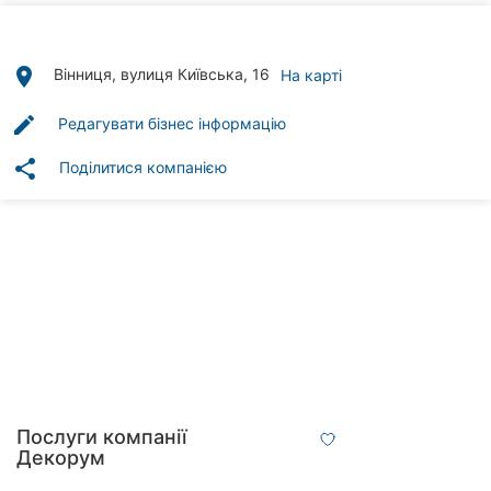
Автошколи
Ресторани
place
Вінниця, вулиця Київська, 16
На карті
Всі
edit
Редагувати бізнес інформацію
рубрики
share
Поділитися компанією
Всі
міста:
Вінниця
Житомир
Тернопіль
Послуги компанії
Декорум
Хмельницький