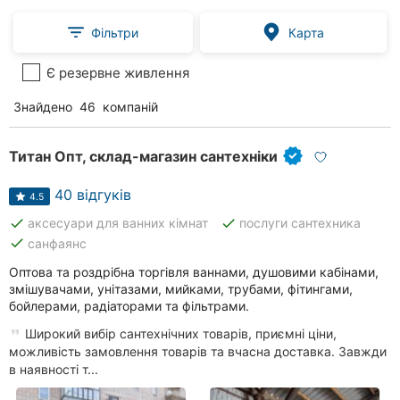
Фільтри
Карта
Є резервне живлення
Знайдено
46
компаній
Титан Опт, склад-магазин сантехніки
40 відгуків
4.5
done
done
аксесуари для ванних кімнат
послуги сантехника
done
санфаянс
Оптова та роздрібна торгівля ваннами, душовими кабінами,
змішувачами, унітазами, мийками, трубами, фітингами,
бойлерами, радіаторами та фільтрами.
Широкий вибір сантехнічних товарів, приємні ціни,
можливість замовлення товарів та вчасна доставка. Завжди
в наявності т...