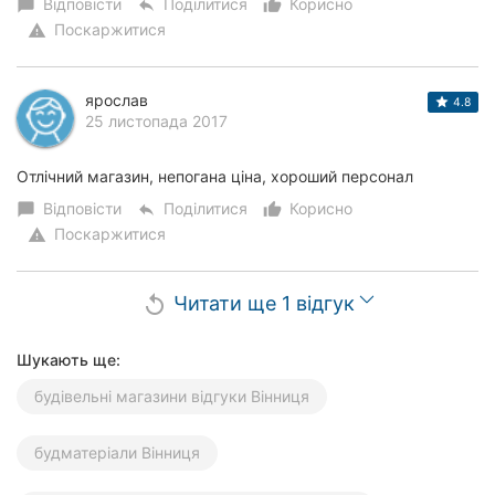
Відповісти
Поділитися
Корисно
chat_bubble
reply
thumb_up_alt
Поскаржитися
warning
ярослав
4.8
25 листопада 2017
Отлічний магазин, непогана ціна, хороший персонал
Відповісти
Поділитися
Корисно
chat_bubble
reply
thumb_up_alt
Поскаржитися
warning
Читати ще 1 відгук
replay
Шукають ще:
будівельні магазини відгуки Вінниця
будматеріали Вінниця