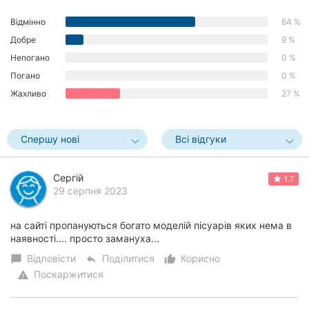
Херсон
Відмінно
64 %
Добре
9 %
Полтава
Непогано
0 %
Чернігів
Погано
0 %
Жахливо
27 %
Черкаси
Чернівці
Спершу нові
Всі відгуки
Суми
Сергій
1.7
29 серпня 2023
Івано-
Франківськ
на сайті пропануються богато моделій пісуарів яких нема в
Луцьк
наявності.... просто замануха...
Відповісти
Поділитися
Корисно
chat_bubble
reply
thumb_up_alt
Ужгород
Поскаржитися
warning
Карпати