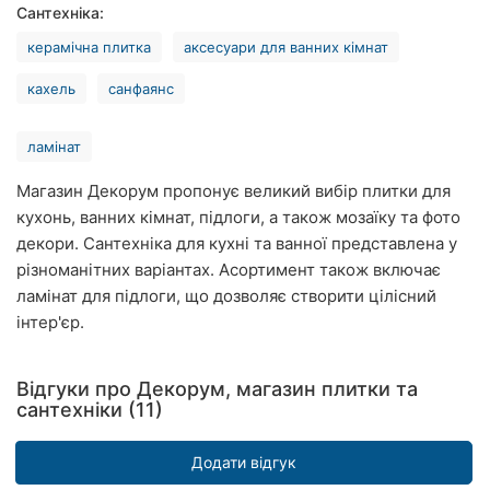
Сантехніка:
Рівне
керамічна плитка
аксесуари для ванних кімнат
Одеса
кахель
санфаянс
Кропивницький
ламінат
Київ
Магазин Декорум пропонує великий вибір плитки для
Харків
кухонь, ванних кімнат, підлоги, а також мозаїку та фото
декори. Сантехніка для кухні та ванної представлена у
Запоріжжя
різноманітних варіантах. Асортимент також включає
ламінат для підлоги, що дозволяє створити цілісний
Дніпро
інтер'єр.
Львів
Відгуки про Декорум, магазин плитки та
Кривий
сантехніки (11)
Ріг
Додати відгук
Миколаїв