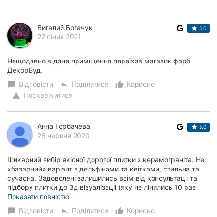
Виталий Богачук
5.0
22 січня 2021
Нещодавно в дане приміщення переїхав магазик фарб
ДекорБуд.
Відповісти
Поділитися
Корисно
chat_bubble
reply
thumb_up_alt
Поскаржитися
warning
Анна Горбачёва
5.0
26 червня 2020
Шикарний вибір якісної дорогої плитки з керамограніта. Не
«базарний» варіант з дельфінами та квітками, стильна та
сучасна. Задоволені залишились всім від консультаціі та
підбору плитки до 3д візуалізаціі (яку не лінились 10 раз
переробляти по нашим п...
Показати повністю
Відповісти
Поділитися
Корисно
chat_bubble
reply
thumb_up_alt