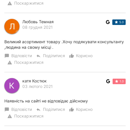
Поскаржитися
warning
Любовь Темная
5.0
08 грудня 2021
Великий асортимент товару .Хочу подякувати консультанту
,людина на свому місці .
Відповісти
Поділитися
Корисно
chat_bubble
reply
thumb_up_alt
Поскаржитися
warning
катя Костюк
1.0
03 лютого 2021
Наявність на сайті не відповідає дійсному
Відповісти
Поділитися
Корисно
chat_bubble
reply
thumb_up_alt
Поскаржитися
warning