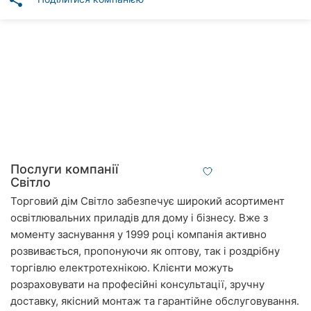
share
Автошколи
Ресторани
Всі
рубрики
Всі
Послуги компанії
міста:
Світло
Торговий дім Світло забезпечує широкий асортимент
Вінниця
освітлювальних приладів для дому і бізнесу. Вже з
моменту заснування у 1999 році компанія активно
Житомир
розвивається, пропонуючи як оптову, так і роздрібну
Тернопіль
торгівлю електротехнікою. Клієнти можуть
розраховувати на професійні консультації, зручну
Хмельницький
доставку, якісний монтаж та гарантійне обслуговування.