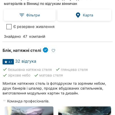
матеріалів в Вінниці по відгукам вінничан
Фільтри
Карта
Є резервне живлення
Знайдено
47
компаній
Блік, натяжні стелі
32 відгука
4.1
done
done
безшовна натяжна стеля
глянцева стеля
done
done
зіркове небо
матова стеля
Монтаж натяжних стель із фотодруком та зоряним небом,
друк банерів і шпалер, продаж вбудованих світильників,
виготовлення модульних картин та дизайн.
Команда професіоналів.