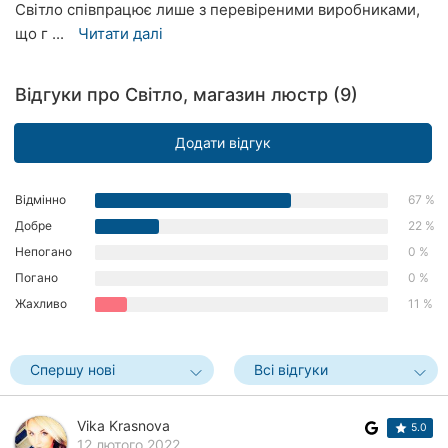
Світло співпрацює лише з перевіреними виробниками,
Рівне
що г ...
Читати далі
Одеса
Відгуки про Світло, магазин люстр (9)
Кропивницький
Додати відгук
Київ
Харків
Відмінно
67 %
Добре
22 %
Запоріжжя
Непогано
0 %
Дніпро
Погано
0 %
Жахливо
11 %
Львів
Кривий
Спершу нові
Всі відгуки
Ріг
Vika Krasnova
Миколаїв
5.0
12 лютого 2022