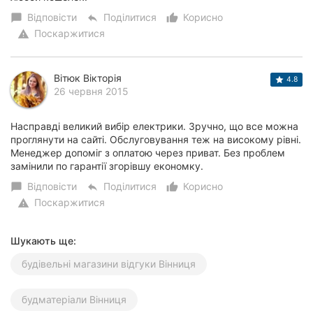
Відповісти
Поділитися
Корисно
chat_bubble
reply
thumb_up_alt
Поскаржитися
warning
Вітюк Вікторія
4.8
26 червня 2015
Насправді великий вибір електрики. Зручно, що все можна
проглянути на сайті. Обслуговування теж на високому рівні.
Менеджер допоміг з оплатою через приват. Без проблем
замінили по гарантії згорівшу економку.
Відповісти
Поділитися
Корисно
chat_bubble
reply
thumb_up_alt
Поскаржитися
warning
Шукають ще:
будівельні магазини відгуки Вінниця
будматеріали Вінниця