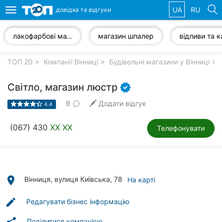
UA
RU
довідка та
відгуки
Toggle
navigation
лакофарбові матеріали
магазин шпалер
Обрані
компанії
ТОП 20
Компанії Вінниці
Будівельні магазини у Вінниці
Світло, магазин люстр
9
Додати відгук
4.4
Популярні
рубрики:
(067) 430
XX XX
Телефонувати
Стоматології
Ветеринарні
клініки
place
Вінниця, вулиця Київська, 78
На карті
Приватні
edit
Редагувати бізнес інформацію
клініки
Поділитися компанією