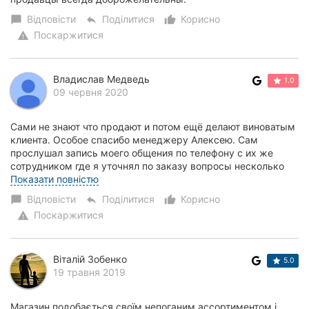
Відповісти
Поділитися
Корисно
chat_bubble
reply
thumb_up_alt
Поскаржитися
warning
Владислав Медведь
1.0
09 червня 2020
Сами не знают что продают и потом ещё делают виноватым
клиента. Особое спасибо менеджеру Алексею. Сам
прослушал запись моего общения по телефону с их же
сотрудником где я уточнял по заказу вопросы несколько
раз и при этом все равно они отгрузили нам...
Показати повністю
Відповісти
Поділитися
Корисно
chat_bubble
reply
thumb_up_alt
Поскаржитися
warning
Віталій Зобенко
5.0
19 травня 2019
Магазин подобається своїм непоганим ассортиментом і