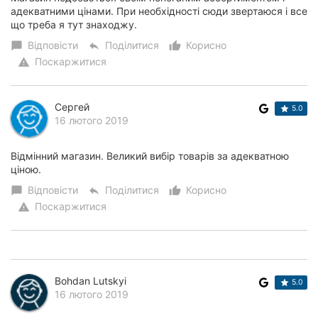
адекватними цінами. При необхідності сюди звертаюся і все
що треба я тут знаходжу.
Відповісти
Поділитися
Корисно
chat_bubble
reply
thumb_up_alt
Поскаржитися
warning
Сергей
5.0
16 лютого 2019
Відмінний магазин. Великий вибір товарів за адекватною
ціною.
Відповісти
Поділитися
Корисно
chat_bubble
reply
thumb_up_alt
Поскаржитися
warning
Bohdan Lutskyi
5.0
16 лютого 2019