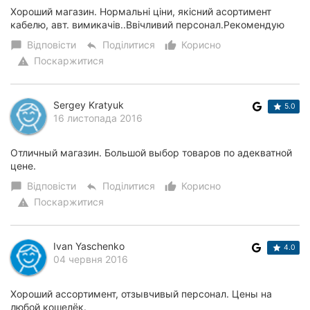
Хороший магазин. Нормальні ціни, якісний асортимент
кабелю, авт. вимикачів..Ввічливий персонал.Рекомендую
Відповісти
Поділитися
Корисно
chat_bubble
reply
thumb_up_alt
Поскаржитися
warning
Sergey Kratyuk
5.0
16 листопада 2016
Отличный магазин. Большой выбор товаров по адекватной
цене.
Відповісти
Поділитися
Корисно
chat_bubble
reply
thumb_up_alt
Поскаржитися
warning
Ivan Yaschenko
4.0
04 червня 2016
Хороший ассортимент, отзывчивый персонал. Цены на
любой кошелёк.