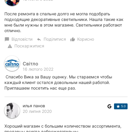
Херсон
После ремонта в спальне долго не могла подобрать
Полтава
подходящие декоративные светильники. Нашла такие как
мне были нужны в этом магазине. Светильники работают
отлично.
Чернігів
Відповісти
Поділитися
Корисно
chat_bubble
reply
thumb_up_alt
Черкаси
Поскаржитися
warning
Чернівці
Світло
16 лютого 2022
Суми
Спасибо Вика за Вашу оценку. Мы стараемся чтобы
Івано-
каждый клиент остался довольным нашей работой.
Франківськ
Приглашаем посетить нас еще раз.
Луцьк
илья панов
5.0
20 липня 2020
Ужгород
Карпати
Хороший магазин с большим количеством ассортимента,
продавцы всегда доброжелательны.