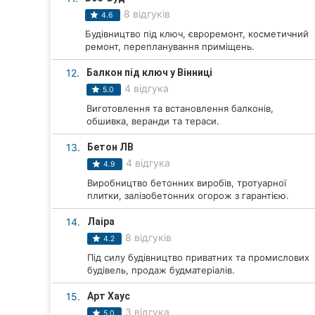
8 відгуків
4.6
Суми
Будівництво під ключ, євроремонт, косметичний
ремонт, перепланування приміщень.
Івано-Франківськ
12.
Балкон під ключ у Вінниці
Луцьк
4 відгука
5.0
Виготовлення та встановлення балконів,
Ужгород
обшивка, веранди та тераси.
Карпати
13.
Бетон ЛВ
4 відгука
4.9
Виробництво бетонних виробів, тротуарної
плитки, залізобетонних огорож з гарантією.
14.
Лаіра
8 відгуків
4.2
Під силу будівництво приватних та промислових
будівель, продаж будматеріалів.
15.
Арт Хаус
3 відгука
5.0