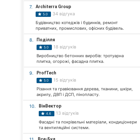
Харків
7.
Architerra Group
34 відгука
Запоріжжя
5.0
Будівництво котеджів і будинків, ремонт
Дніпро
приватних, промислових, офісних будівель.
8.
Поділля
Львів
18 відгуків
5.0
Кривий Ріг
Виробництво бетонних виробів: тротуарна
плитка, огорожі, фасадна плитка.
Миколаїв
9.
ProfTech
15 відгуків
5.0
Херсон
Різання та гравіювання дерева, тканини, шкіри,
акрилу, ДВП і ДСП, пінопласту.
Полтава
10.
ВінВектор
Чернігів
13 відгуків
4.6
Черкаси
Фасадні та покрівельні матеріали, кондиціонери
та вентиляційні системи.
Чернівці
11.
Все-Буд