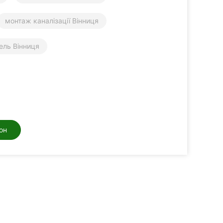
монтаж каналізації Вінниця
ель Вінниця
он