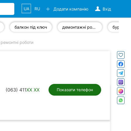
UA
RU
Додати компанію
Вхід
балкон під ключ
демонтажні роботи
ремонтні роботи
(063) 411
XX XX
Показати телефон