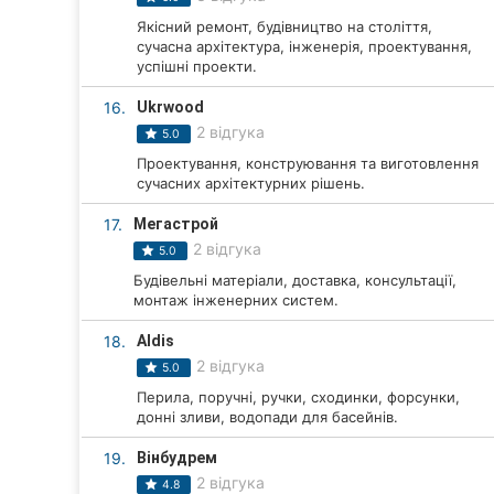
Якісний ремонт, будівництво на століття,
сучасна архітектура, інженерія, проектування,
успішні проекти.
16.
Ukrwood
2 відгука
5.0
Проектування, конструювання та виготовлення
сучасних архітектурних рішень.
17.
Мегастрой
2 відгука
5.0
Будівельні матеріали, доставка, консультації,
монтаж інженерних систем.
18.
Aldis
2 відгука
5.0
Перила, поручні, ручки, сходинки, форсунки,
донні зливи, водопади для басейнів.
19.
Вінбудрем
2 відгука
4.8