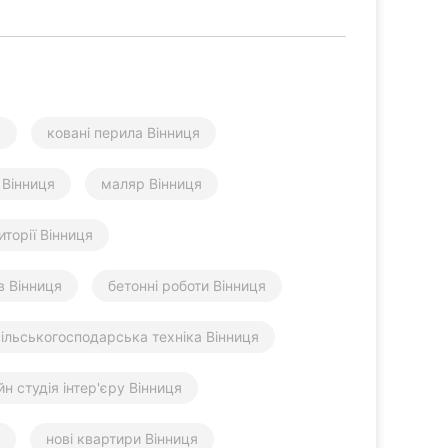
я
ковані перила Вінниця
 Вінниця
маляр Вінниця
торії Вінниця
в Вінниця
бетонні роботи Вінниця
сільськогосподарська техніка Вінниця
н студія інтер'єру Вінниця
нові квартири Вінниця