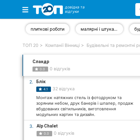
довідка та
відгуки
Обрані компанії
плиткові роботи
малярні і штукатурні роботи
ТОП 20
Компанії Вінниці
Будівельні та ремонтні р
Популярні рубрики:
Сландр
Стоматології
0 відгуків
0.0
Ветеринарні клініки
2.
Блік
32 відгука
4.1
Приватні клініки
Монтаж натяжних стель із фотодруком та
зоряним небом, друк банерів і шпалер, продаж
Автошколи
вбудованих світильників, виготовлення
модульних картин та дизайн.
Ресторани
3.
Alp Chalet
Всі рубрики
0 відгуків
0.0