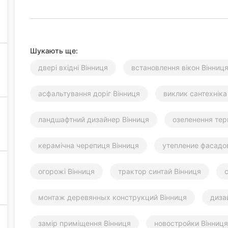
Шукають ще:
двері вхідні Вінниця
встановлення вікон Вінниц
асфальтування доріг Вінниця
виклик сантехніка
ландшафтний дизайнер Вінниця
озеленення тери
керамічна черепиця Вінниця
утепление фасадо
огорожі Вінниця
трактор синтай Вінниця
монтаж деревянных конструкций Вінниця
дизай
замір приміщення Вінниця
новостройки Вінниця