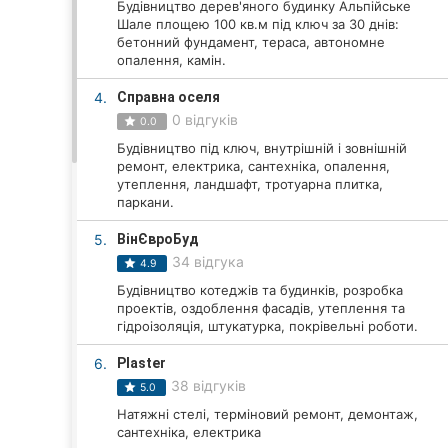
Будівництво дерев'яного будинку Альпійське
Шале площею 100 кв.м під ключ за 30 днів:
бетонний фундамент, тераса, автономне
опалення, камін.
Всі міста:
4.
Справна оселя
Вінниця
0 відгуків
0.0
Будівництво під ключ, внутрішній і зовнішній
Житомир
ремонт, електрика, сантехніка, опалення,
утеплення, ландшафт, тротуарна плитка,
Тернопіль
паркани.
Хмельницький
5.
ВінЄвроБуд
34 відгука
4.9
Рівне
Будівництво котеджів та будинків, розробка
проектів, оздоблення фасадів, утеплення та
Одеса
гідроізоляція, штукатурка, покрівельні роботи.
6.
Plaster
Кропивницький
38 відгуків
5.0
Київ
Натяжні стелі, терміновий ремонт, демонтаж,
сантехніка, електрика