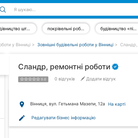
будівництво штучних водойм
покрівельні роботи
будівництво «під ключ»
оботи у Вінниці
Зовнішні будівельні роботи у Вінниці
Сландр, 
Сландр, ремонтні роботи
0
відгуків
Додати відгук
0.0
place
Вінниця, вул. Гетьмана Мазепи, 12а
На карті
edit
Редагувати бізнес інформацію