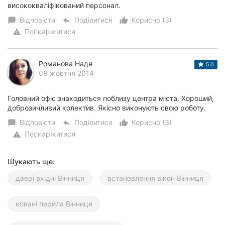
висококваліфікований персонал.
Відповісти
Поділитися
Корисно (3)
chat_bubble
reply
thumb_up_alt
Поскаржитися
warning
Романова Надя
5.0
09 жовтня 2014
Головний офіс знаходиться поблизу центра міста. Хороший,
доброзичливий колектив. Якісно виконують свою роботу.
Відповісти
Поділитися
Корисно (3)
chat_bubble
reply
thumb_up_alt
Поскаржитися
warning
Шукають ще:
двері вхідні Вінниця
встановлення вікон Вінниця
ковані перила Вінниця