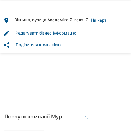
Автошколи
Ресторани
place
Вінниця, вулиця Академіка Янгеля, 7
На карті
Всі
edit
Редагувати бізнес інформацію
рубрики
share
Поділитися компанією
Всі
міста:
Вінниця
Житомир
Тернопіль
Послуги компанії Мур
Хмельницький