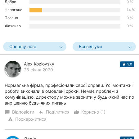
Добре
0 %
Херсон
Непогано
14 %
Погано
0 %
Полтава
Жахливо
0 %
Чернігів
Спершу нові
Всі відгуки
Черкаси
Чернівці
Alex Kozlovsky
5.0
28 січня 2020
Суми
Нормальна фірма, професіонали своєї справи. Усі монтажні
Івано-
роботи виконали в омовлені сроки. Немає проблем з
Франківськ
комунікацією, директору можна звонити у будь-який час по
вирішенню будь-яких питань
Луцьк
Відповісти
Поділитися
Корисно (1)
chat_bubble
reply
thumb_up_alt
Поскаржитися
Ужгород
warning
Карпати
Дарія