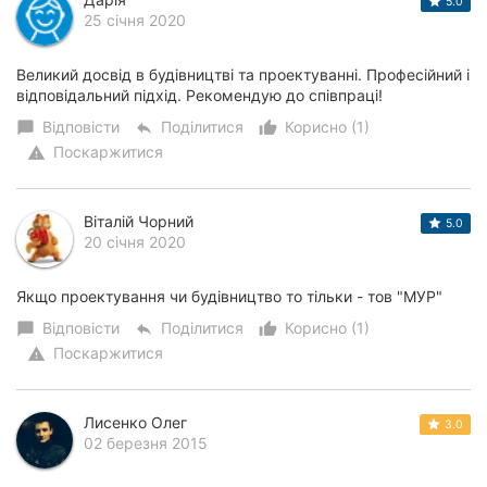
5.0
25 січня 2020
Великий досвід в будівництві та проектуванні. Професійний і
відповідальний підхід. Рекомендую до співпраці!
Відповісти
Поділитися
Корисно (1)
chat_bubble
reply
thumb_up_alt
Поскаржитися
warning
Віталій Чорний
5.0
20 січня 2020
Якщо проектування чи будівництво то тільки - тов "МУР"
Відповісти
Поділитися
Корисно (1)
chat_bubble
reply
thumb_up_alt
Поскаржитися
warning
Лисенко Олег
3.0
02 березня 2015