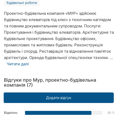
будівельні роботи
Рівне
Проектно-будівельна компанія «МУР» здійснює
Одеса
будівництво елеваторів під ключ з технічним наглядом
та повним документальним супроводом. Послуги:
Кропивницький
Проектування і будівництво елеваторів. Архітектурне та
будівельне проектування. Будівництво офісних,
Київ
промислових та житлових будівель. Реконструкція
Харків
будівель і споруд. Реставрація та відновлення пам'яток
архітектури. Оренда будівельної спецтехніки техніки. ...
Запоріжжя
Читати далі
Дніпро
Відгуки про Мур, проектно-будівельна
компанія (7)
Львів
Кривий
Додати відгук
Ріг
Миколаїв
Відмінно
86 %