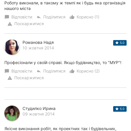
Роботу виконали, в такому ж темпі як і будь яка організація
нашого міста
Відповісти
Поділитися
Корисно (1)
chat_bubble
reply
thumb_up_alt
Поскаржитися
warning
Романова Надя
5.0
10 жовтня 2014
Професіонали у своїй справі. Якщо будівництво, то "МУР"!
Відповісти
Поділитися
Корисно (2)
chat_bubble
reply
thumb_up_alt
Поскаржитися
warning
Студилко Ирина
5.0
09 жовтня 2014
Якісне виконання робіт, як проектних так і будівельних,