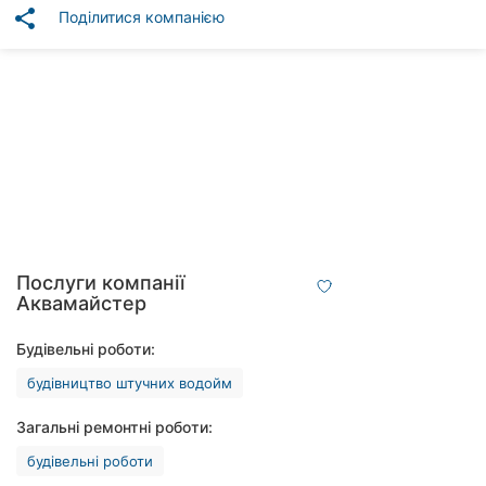
Автошколи
share
Поділитися компанією
Ресторани
Всі
рубрики
Всі
міста:
Послуги компанії
Аквамайстер
Вінниця
Будівельні роботи:
Житомир
будівництво штучних водойм
Тернопіль
Загальні ремонтні роботи:
Хмельницький
будівельні роботи