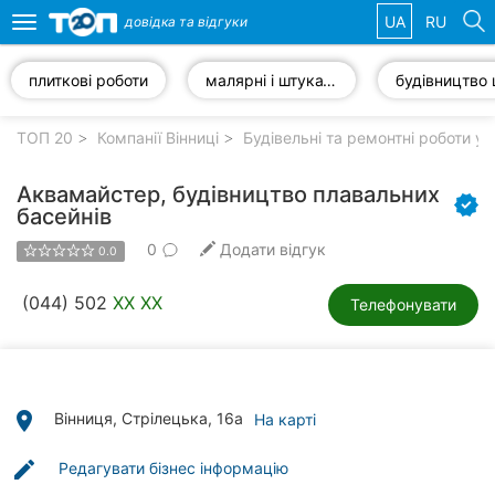
UA
RU
довідка та
відгуки
Toggle
navigation
плиткові роботи
малярні і штукатурні роботи
Обрані
компанії
ТОП 20
Компанії Вінниці
Будівельні та ремонтні роботи у 
Аквамайстер, будівництво плавальних
басейнів
0
Додати відгук
Популярні
0.0
рубрики:
(044) 502
XX XX
Телефонувати
Стоматології
Ветеринарні
клініки
place
Вінниця, Стрілецька, 16а
На карті
Приватні
клініки
edit
Редагувати бізнес інформацію