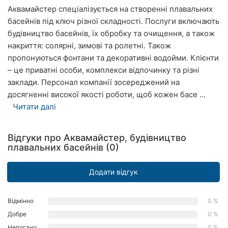
Аквамайстер спеціалізується на створенні плавальних
Рівне
басейнів під ключ різної складності. Послуги включають
Одеса
будівництво басейнів, їх обробку та очищення, а також
накриття: солярні, зимові та ролетні. Також
Кропивницький
пропонуються фонтани та декоративні водойми. Клієнти
– це приватні особи, комплекси відпочинку та різні
Київ
заклади. Персонал компанії зосереджений на
досягненні високої якості роботи, щоб кожен басе ...
Харків
Читати далі
Запоріжжя
Відгуки про Аквамайстер, будівництво
Дніпро
плавальних басейнів (0)
Львів
Додати відгук
Кривий
Ріг
Відмінно
0 %
Добре
0 %
Миколаїв
Непогано
0 %