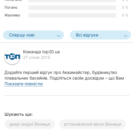
Херсон
Погано
0 %
Жахливо
0 %
Полтава
Чернігів
Спершу нові
Всі відгуки
Черкаси
Команда top20.ua
27 січня 2015
Чернівці
Суми
Додайте перший відгук про Аквамайстер, будівництво
плавальних басейнів. Поділіться своїм досвідом – що Вам
Івано-
сподобалось, а що ні! Це допоможе іншим жит...
Показати повністю
Франківськ
Луцьк
Шукають ще:
Ужгород
двері вхідні Вінниця
встановлення вікон Вінниця
Карпати