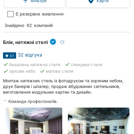
Фільтри
Карта
Є резервне живлення
Знайдено
92
компаній
Блік, натяжні стелі
32 відгука
4.1
done
done
безшовна натяжна стеля
глянцева стеля
done
done
зіркове небо
матова стеля
Монтаж натяжних стель із фотодруком та зоряним небом,
друк банерів і шпалер, продаж вбудованих світильників,
виготовлення модульних картин та дизайн.
Команда професіоналів.