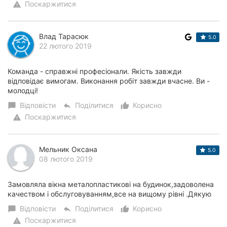
Поскаржитися
warning
Влад Тарасюк
5.0
22 лютого 2019
Команда - справжні професіонали. Якість завжди
відповідає вимогам. Виконання робіт завжди вчасне. Ви -
молодці!
Відповісти
Поділитися
Корисно
chat_bubble
reply
thumb_up_alt
Поскаржитися
warning
Мельник Оксана
5.0
08 лютого 2019
Замовляла вікна металопластикові на будинок,задоволена
качеством і обслуговуванням,все на вищому рівні .Дякую
Відповісти
Поділитися
Корисно
chat_bubble
reply
thumb_up_alt
Поскаржитися
warning