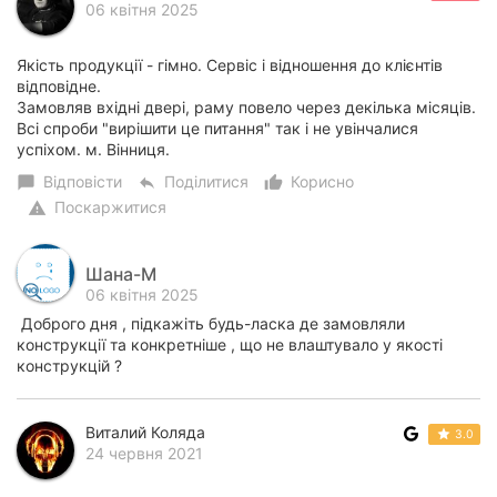
06 квітня 2025
Якість продукції - гімно. Сервіс і відношення до клієнтів
відповідне.
Замовляв вхідні двері, раму повело через декілька місяців.
Всі спроби "вирішити це питання" так і не увінчалися
успіхом. м. Вінниця.
Відповісти
Поділитися
Корисно
chat_bubble
reply
thumb_up_alt
Поскаржитися
warning
Шана-М
06 квітня 2025
Доброго дня , підкажіть будь-ласка де замовляли
конструкції та конкретніше , що не влаштувало у якості
конструкцій ?
Виталий Коляда
3.0
24 червня 2021