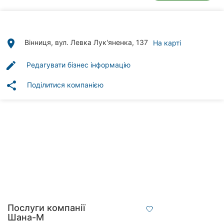
Автошколи
Ресторани
place
Вінниця, вул. Левка Лук'яненка, 137
На карті
Всі
рубрики
edit
Редагувати бізнес інформацію
share
Поділитися компанією
Всі
міста:
Вінниця
Житомир
Тернопіль
Послуги компанії
Хмельницький
Шана-М