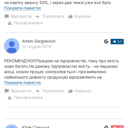
на картку авансу 50%, і через два тижні уже все було
готово. Хтось скаже довг...
Показати повністю
Відповісти
Поділитися
Корисно
chat_bubble
reply
thumb_up_alt
Поскаржитися
warning
Artem Sergeevich
5.0
17 грудня 2019
РЕКОМЕНДУЮ!!!Працюю на підприємстві, тому про якість
знаю багато.На даному підприємстві якість - на першому
місці, кожен процес контролюється і при виявленні
найменшого дефекту продукцію відправляють на
утилізацію,а до замовника доставляється тільки...
Показати повністю
Відповісти
Поділитися
Корисно
chat_bubble
reply
thumb_up_alt
Поскаржитися
warning
Юлія Стецька
1.0