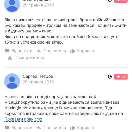
29 травня 2019
Вікна низької якості ,за великі гроші ,брали двійний пакет з
5-х камер профілем.толком не зачинаються , клинять .Жити
в будинку ,не можливо.
Вікна не працють,як мають і це пройшло 5 міс після уст.
15тис з установкою на вітер.
Відповісти
Поділитися
Корисно
chat_bubble
reply
thumb_up_alt
Поскаржитися
warning
Сергей Петров
1.0
28 травня 2019
На вигляд вікна вроді норм ,але хватило на 4
місяці,покрутило рами ,не відкриваються взагалі,визвав
фахівців по монтажу,якщо їх можна так назвати, 3 дні
кормлят завтраками, поки сам не набереш ніхто ,даже не
попереде ,вікна низької якості ,сервіс обс...
Показати повністю
Відповісти
Поділитися
Корисно
chat_bubble
reply
thumb_up_alt