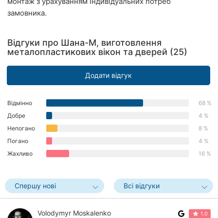
монтаж з урахуванням індивідуальних потреб
Херсон
замовника.
Полтава
Відгуки про Шана-М, виготовлення
металопластикових вікон та дверей (25)
Чернігів
Черкаси
Додати відгук
Чернівці
Відмінно
68 %
Суми
Добре
4 %
Непогано
8 %
Івано-
Погано
4 %
Франківськ
Жахливо
16 %
Луцьк
Спершу нові
Всі відгуки
Ужгород
Карпати
Volodymyr Moskalenko
1.0