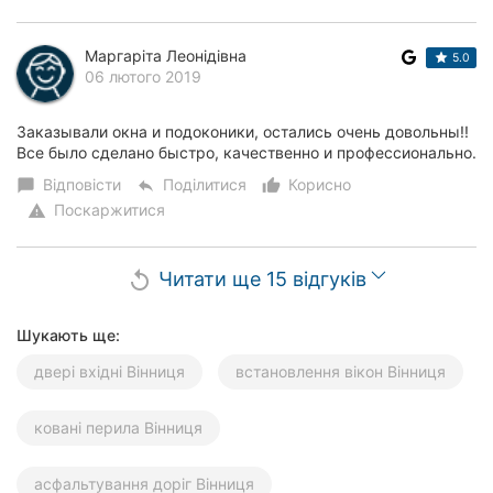
Маргаріта Леонідівна
5.0
06 лютого 2019
Заказывали окна и подоконики, остались очень довольны!!
Все было сделано быстро, качественно и профессионально.
Відповісти
Поділитися
Корисно
chat_bubble
reply
thumb_up_alt
Поскаржитися
warning
Читати ще 15 відгуків
replay
Шукають ще:
двері вхідні Вінниця
встановлення вікон Вінниця
ковані перила Вінниця
асфальтування доріг Вінниця