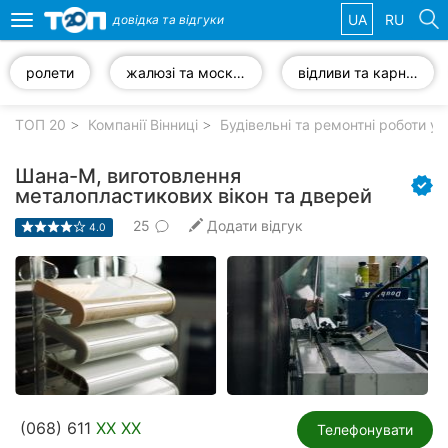
UA
RU
довідка та
відгуки
Toggle
navigation
ролети
жалюзі та москітні сітки
відливи та карнизи
Обрані
компанії
ТОП 20
Компанії Вінниці
Будівельні та ремонтні роботи у 
Шана-М, виготовлення
металопластикових вікон та дверей
25
Додати відгук
Популярні
4.0
рубрики:
Стоматології
Ветеринарні
клініки
Приватні
клініки
(068) 611
XX XX
Телефонувати