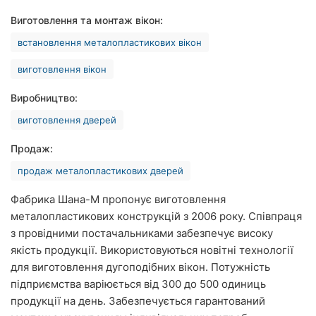
Рівне
Виготовлення та монтаж вікон:
встановлення металопластикових вікон
Одеса
виготовлення вікон
Кропивницький
Виробництво:
Київ
виготовлення дверей
Харків
Продаж:
Запоріжжя
продаж металопластикових дверей
Дніпро
Фабрика Шана-М пропонує виготовлення
металопластикових конструкцій з 2006 року. Співпраця
Львів
з провідними постачальниками забезпечує високу
якість продукції. Використовуються новітні технології
Кривий
для виготовлення дугоподібних вікон. Потужність
Ріг
підприємства варіюється від 300 до 500 одиниць
продукції на день. Забезпечується гарантований
Миколаїв