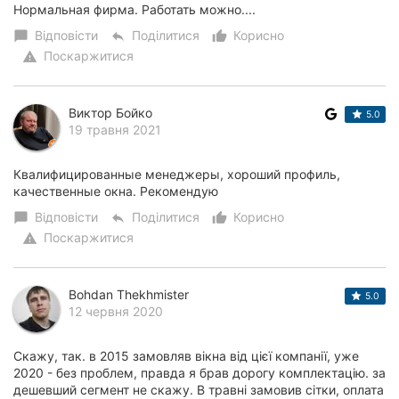
Нормальная фирма. Работать можно....
Відповісти
Поділитися
Корисно
chat_bubble
reply
thumb_up_alt
Поскаржитися
warning
Виктор Бойко
5.0
19 травня 2021
Квалифицированные менеджеры, хороший профиль,
качественные окна. Рекомендую
Відповісти
Поділитися
Корисно
chat_bubble
reply
thumb_up_alt
Поскаржитися
warning
Bohdan Thekhmister
5.0
12 червня 2020
Скажу, так. в 2015 замовляв вікна від цієї компанії, уже
2020 - без проблем, правда я брав дорогу комплектацію. за
дешевший сегмент не скажу. В травні замовив сітки, оплата