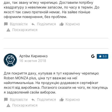
дах, так звану м'яку черепицю. Доставили потрібну
квадратуру з невеликим запасом, по часу в термін. До
якості так само претензій немає. На зайве пізніше
оформили повернення, без проблем.
Відповісти
Поділитися
Корисно
chat_bubble
reply
thumb_up_alt
Поскаржитися
warning
Артём Кириенко
5.0
16 жовтня 2018
Для покриття даху, купував я тут керамічну черепицю
Roben MONZA plus, ціна тут вважаю на неї
найоптимальніша. На продукцію додавався сертифікат
якості від виробника. Поганого сказати не чого, як покупець
я задоволений своїм вибором.
Відповісти
Поділитися
Корисно
chat_bubble
reply
thumb_up_alt
Поскаржитися
warning