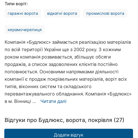
Типи воріт:
Рівне
гаражні ворота
відкатні ворота
промислові ворота
Одеса
керамочерепиця
Кропивницький
Компанія «Будлюкс» займається реалізацією матеріалів
Київ
по всій території України ще з 2002 року. З кожним
роком компанія розвивається, збільшує обсяги
Харків
продажів, а список задоволених клієнтів постійно
поповнюється. Основними напрямками діяльності
Запоріжжя
компанії є продаж покрівельних матеріалів, воріт всіх
Дніпро
типів, віконних систем та складського
перевантажувального обладнання. Компанія «Будлюкс»
Львів
в м. Вінниці ...
Читати далі
Кривий
Ріг
Відгуки про Будлюкс, ворота, покрівля (27)
Миколаїв
Додати відгук