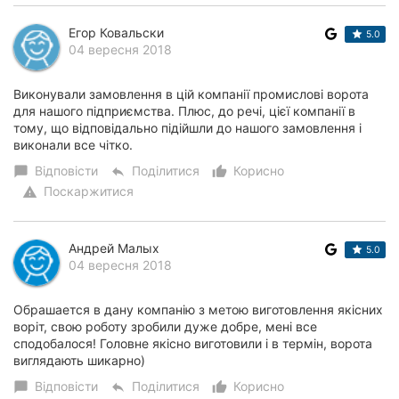
Егор Ковальски
5.0
04 вересня 2018
Виконували замовлення в цій компанії промислові ворота
для нашого підприємства. Плюс, до речі, цієї компанії в
тому, що відповідально підійшли до нашого замовлення і
виконали все чітко.
Відповісти
Поділитися
Корисно
chat_bubble
reply
thumb_up_alt
Поскаржитися
warning
Андрей Малых
5.0
04 вересня 2018
Обрашается в дану компанію з метою виготовлення якісних
воріт, свою роботу зробили дуже добре, мені все
сподобалося! Головне якісно виготовили і в термін, ворота
виглядають шикарно)
Відповісти
Поділитися
Корисно
chat_bubble
reply
thumb_up_alt