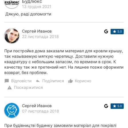
Будлюкс
13 грудня 2021
Дякую, радi допомогти
Сергей Иванов
5.0
22 листопада 2018
При постройке дома заказали материал для кровли крышу,
так называемую мягкую черепицу. Доставили нужную
квадратуру с небольшим запасом, по времени в срок. К
качеству так же претензий нет. На лишнее позже оформили
возврат, без проблем.
Відповісти
Поділитися
Корисно
chat_bubble
reply
thumb_up_alt
Поскаржитися
warning
Сергей Иванов
5.0
07 листопада 2018
При будівництві будинку замовили матеріал для покрівлі