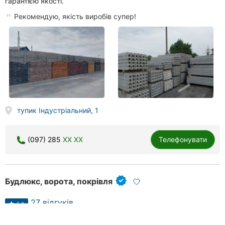
гарантією якості.
Рекомендую, якість виробів супер!
тупик Індустріальний, 1
(097) 285
XX XX
Телефонувати
Будлюкс, ворота, покрівля
27 відгуків
5.0
done
done
done
відкатні ворота
гаражні ворота
керамочерепиця