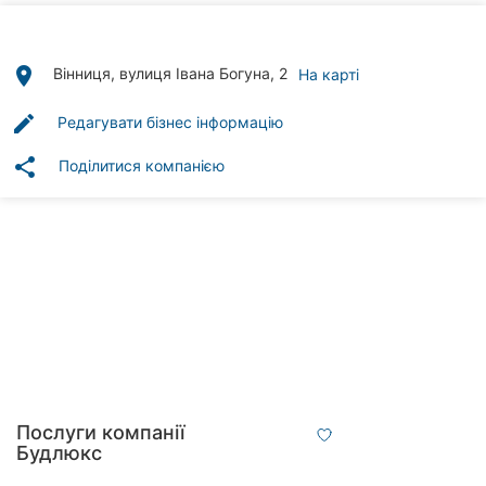
Автошколи
Ресторани
place
Вінниця, вулиця Івана Богуна, 2
На карті
Всі
edit
Редагувати бізнес інформацію
рубрики
share
Поділитися компанією
Всі
міста:
Вінниця
Житомир
Тернопіль
Послуги компанії
Будлюкс
Хмельницький