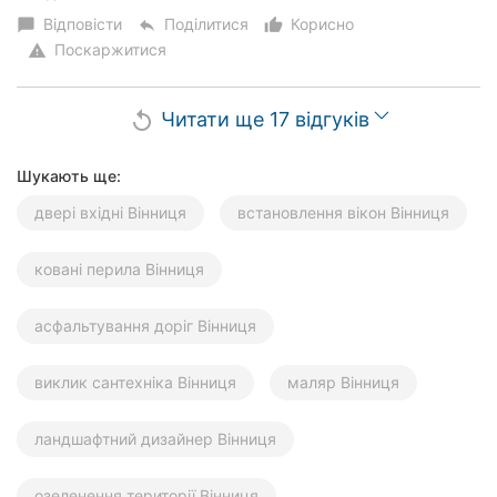
Відповісти
Поділитися
Корисно
chat_bubble
reply
thumb_up_alt
Поскаржитися
warning
Читати ще 17 відгуків
replay
Шукають ще:
двері вхідні Вінниця
встановлення вікон Вінниця
ковані перила Вінниця
асфальтування доріг Вінниця
виклик сантехніка Вінниця
маляр Вінниця
ландшафтний дизайнер Вінниця
озеленення території Вінниця