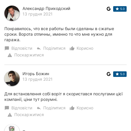
Александр Приходский
5.0
13 грудня 2021
Понравилось, что все работы были сделаны в сжатые
сроки. Ворота отличны, именно то что мне нужно для
гаража.
Відповісти
Поділитися
Корисно
chat_bubble
reply
thumb_up_alt
Поскаржитися
warning
Игорь Божин
5.0
13 грудня 2021
Для встановлення собі воріт я скористався послугами цієї
компанії, ціни тут розумні.
Відповісти
Поділитися
Корисно
chat_bubble
reply
thumb_up_alt
Поскаржитися
warning