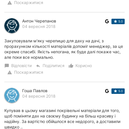
Поскаржитися
warning
Антон Черепанов
5.0
04 вересня 2018
Закуповували м'яку черепицю для даху на дачі, з
прорахунком кількості матеріалів допоміг менеджер, за це
окреме спасибі. Якість непогана, як буде далі покаже час,
але поки все нормально.
Відповісти
Поділитися
Корисно
chat_bubble
reply
thumb_up_alt
Поскаржитися
warning
Гоша Павлов
5.0
04 вересня 2018
Купував в цьому магазині покрівельні матеріали для того,
щоб поміняти дах на своєму будинку на більш красиву і
надійну. За вартістю обійшлося все недорого, а доставили
швидко ..