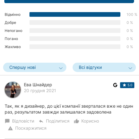
Херсон
Відмінно
100 %
Полтава
Добре
0 %
Непогано
0 %
Чернігів
Погано
0 %
Черкаси
Жахливо
0 %
Чернівці
Спершу нові
Всі відгуки
Суми
Ева Шнайдер
5.0
Івано-
20 грудня 2021
Франківськ
Луцьк
Так, як я дизайнер, до цієї компанії зверталася вже не один
раз, результатом завжди залишалася задоволена
Ужгород
Відповісти
Поділитися
Корисно
chat_bubble
reply
thumb_up_alt
Поскаржитися
warning
Карпати