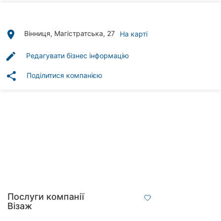
Автошколи
Ресторани
place
Вінниця, Магістратська, 27
На карті
Всі
edit
Редагувати бізнес інформацію
рубрики
share
Поділитися компанією
Всі
міста:
Вінниця
Житомир
Тернопіль
Послуги компанії
Візаж
Хмельницький