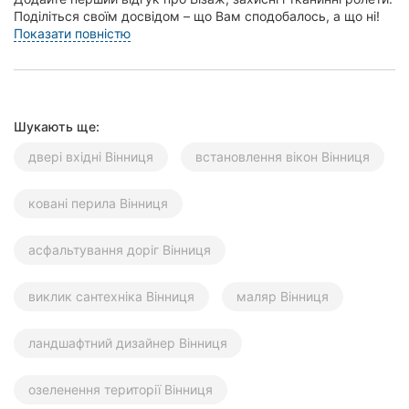
Поділіться своїм досвідом – що Вам сподобалось, а що ні!
Це допоможе іншим жителям Вінниці...
Показати повністю
Шукають ще:
двері вхідні Вінниця
встановлення вікон Вінниця
ковані перила Вінниця
асфальтування доріг Вінниця
виклик сантехніка Вінниця
маляр Вінниця
ландшафтний дизайнер Вінниця
озеленення території Вінниця