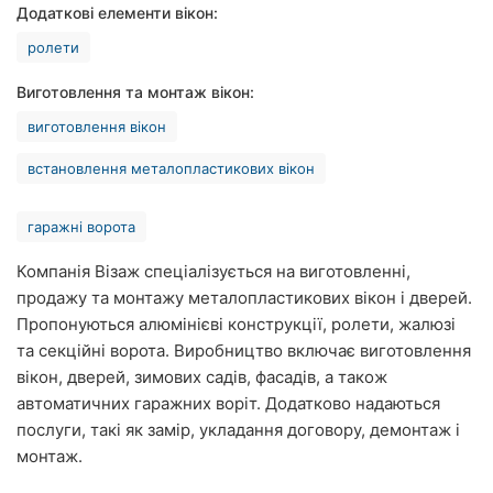
Додаткові елементи вікон:
Рівне
ролети
Одеса
Виготовлення та монтаж вікон:
Кропивницький
виготовлення вікон
Київ
встановлення металопластикових вікон
Харків
гаражні ворота
Запоріжжя
Компанія Візаж спеціалізується на виготовленні,
продажу та монтажу металопластикових вікон і дверей.
Дніпро
Пропонуються алюмінієві конструкції, ролети, жалюзі
та секційні ворота. Виробництво включає виготовлення
Львів
вікон, дверей, зимових садів, фасадів, а також
Кривий
автоматичних гаражних воріт. Додатково надаються
Ріг
послуги, такі як замір, укладання договору, демонтаж і
монтаж.
Миколаїв