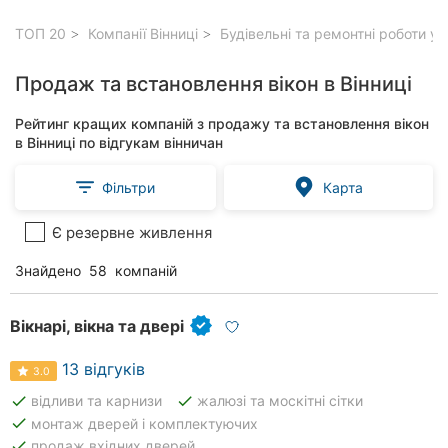
ТОП 20
Компанії Вінниці
Будівельні та ремонтні роботи у 
Продаж та встановлення вікон в Вінниці
Рейтинг кращих компаній з продажу та встановлення вікон
в Вінниці по відгукам вінничан
Фільтри
Карта
Є резервне живлення
Знайдено
58
компаній
Вікнарі, вікна та двері
13 відгуків
3.0
done
done
відливи та карнизи
жалюзі та москітні сітки
done
монтаж дверей і комплектуючих
done
продаж вхідних дверей