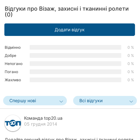
Херсон
Відгуки про Візаж, захисні і тканинні ролети
(0)
Полтава
Додати відгук
Чернігів
Черкаси
Відмінно
0 %
Добре
0 %
Чернівці
Непогано
0 %
Погано
0 %
Суми
Жахливо
0 %
Івано-
Франківськ
Спершу нові
Всі відгуки
Луцьк
Команда top20.ua
Ужгород
05 грудня 2014
Карпати
Додайте перший відгук про Візаж, захисні і тканинні ролети.