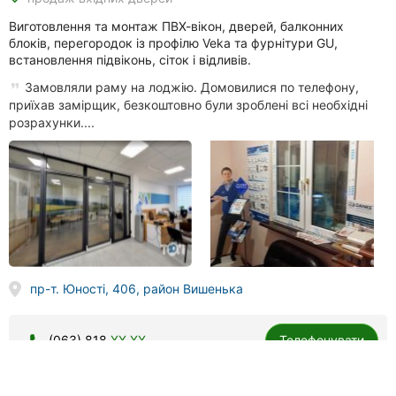
Виготовлення та монтаж ПВХ-вікон, дверей, балконних
блоків, перегородок із профілю Veka та фурнітури GU,
встановлення підвіконь, сіток і відливів.
Замовляли раму на лоджію. Домовилися по телефону,
приїхав замірщик, безкоштовно були зроблені всі необхідні
розрахунки....
пр-т. Юності, 406, район Вишенька
(063) 818
XX XX
Телефонувати